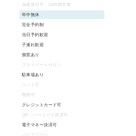
深夜受付可・24時間営業
年中無休
完全予約制
当日予約歓迎
子連れ歓迎
個室あり
プライベートサロン
駐車場あり
ペット可
喫煙可
クレジットカード可
QR・バーコード決済可
電子マネー決済可
バリアフリー