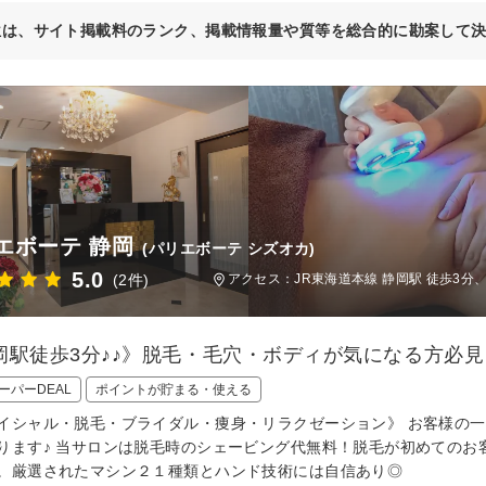
位は、サイト掲載料のランク、掲載情報量や質等を総合的に勘案して
エボーテ 静岡
(パリエボーテ シズオカ)
5.0
(2件)
アクセス：JR東海道本線 静岡駅 徒歩3分
岡駅徒歩3分♪♪》脱毛・毛穴・ボディが気になる方必見
ーパーDEAL
ポイントが貯まる・使える
イシャル・脱毛・ブライダル・痩身・リラクゼーション》 お客様の
ります♪ 当サロンは脱毛時のシェービング代無料！脱毛が初めてのお
。厳選されたマシン２１種類とハンド技術には自信あり◎