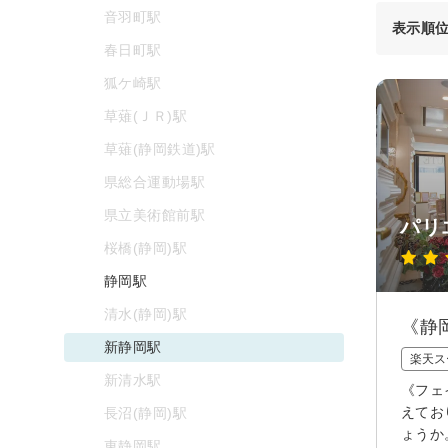
音羽町駅
表示順
春日町駅
狐ケ崎駅
草薙(ＪＲ)駅
草薙(静岡鉄道)駅
県総合運動場駅
県立美術館前駅
パリ
桜橋(静岡)駅
静岡駅
清水(静岡)駅
《静
新静岡駅
楽天ス
新清水駅
《フェ
えてお
長沼(静岡)駅
ょうか
東静岡駅