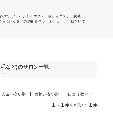
能です。フェイシャルエステ、ボディエステ、脱毛・ム
ら自分にピッタリの施術を見つけましょう。当日予約で
脱毛など)のサロン一覧
い。
人気が高い順
価格が安い順
口コミ数順
1
1
1
〜
件を表示 / 全
件