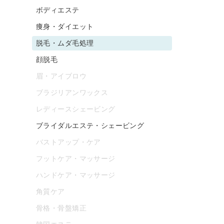
ボディエステ
痩身・ダイエット
脱毛・ムダ毛処理
顔脱毛
眉・アイブロウ
ブラジリアンワックス
レディースシェービング
ブライダルエステ・シェービング
バストアップ・ケア
フットケア・マッサージ
ハンドケア・マッサージ
角質ケア
骨格・骨盤矯正