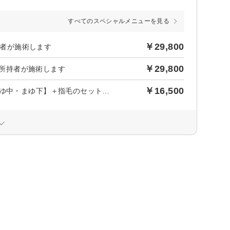
すべてのスペシャルメニューを見る
￥29,800
持者が施術します
￥29,800
免許所持者が施術します
￥16,500
【NEW】誰でもモデル眉毛になれる！美眉脱毛6回【まゆ上・まゆ中・まゆ下】＋指毛のセットプラン