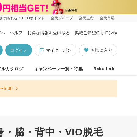
銀行]もれなく1000ポイント
楽天グループ
楽天生命
楽天市場
方へ
ヘルプ
お得な情報を受け取る
掲載ご希望のサロン様
ログイン
マイクーポン
お気に入り
イルカタログ
キャンペーン一覧・特集
Raku Lab
5:30
・脇・背中・VIO脱毛