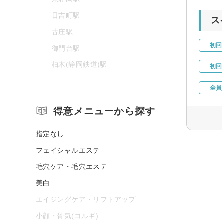
日吉町駅
ス
古庄駅
初回
御門台駅
柚木(静岡鉄道)駅
初回
全員
得意メニューから探す
指定なし
フェイシャルエステ
毛穴ケア・毛穴エステ
美白
エイジングケア・リフトアップ
小顔・骨気(コルギ)