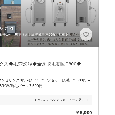
ホンテン)
徒歩1分、JR東海道本線 豊橋駅 車10分 駐車場
ス◆毛穴洗浄◆全身脱毛初回9800◆
セリング0円 ●ひげ６パーツセット脱毛 2,500円 ●
DBROW眉毛パーマ7,500円
すべてのスペシャルメニューを見る
￥5,000