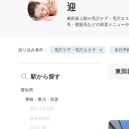
迎
東田坂上駅の
毛穴ケア・毛穴エ
毛・髭脱毛などの得意メニュー
絞り込み条件：
毛穴ケア・毛穴エステ
当日予
東田
駅から探す
愛知県
豊橋・豊川・田原
愛知大学前駅
愛知御津駅
赤岩口駅