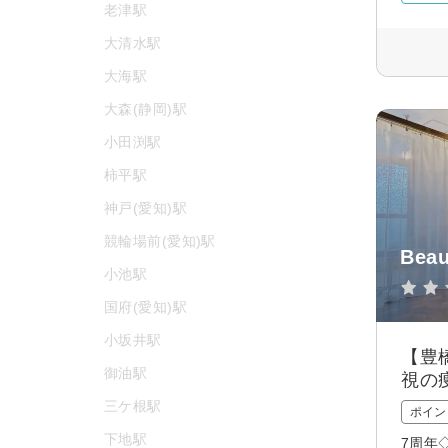
老津駅
大清水駅
大海駅
大森(静岡)駅
小田渕駅
柿平駅
神戸(愛知)駅
競輪場前(愛知)駅
Bea
小池駅
国府(愛知)駅
小坂井駅
【豊
御油駅
視の
三ケ根駅
ポイン
下地駅
7周年