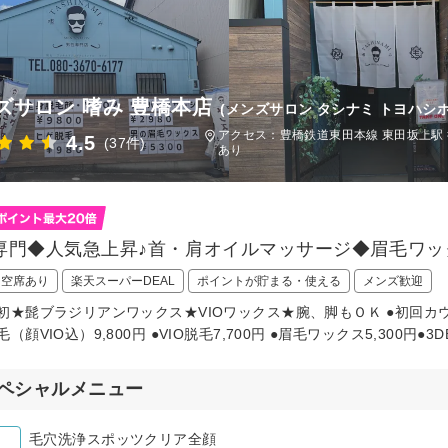
ズサロン 嗜み 豊橋本店
(メンズサロン タシナミ トヨハシ
アクセス：豊橋鉄道東田本線 東田坂上駅 
4.5
(37件)
あり
専門◆人気急上昇♪首・肩オイルマッサージ◆眉毛ワック
日空席あり
楽天スーパーDEAL
ポイントが貯まる・使える
メンズ歓迎
初★髭ブラジリアンワックス★VIOワックス★腕、脚もＯＫ ●初回カウン
（顔VIO込）9,800円 ●VIO脱毛7,700円 ●眉毛ワックス5,300円●3
ペシャルメニュー
毛穴洗浄スポッツクリア全顔