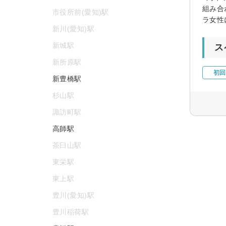
組み合
市役所前(愛知)駅
ラ女性
新川(愛知)駅
新城駅
ス
新所原駅
初回
新豊橋駅
杉山駅
諏訪町駅
高師駅
茶臼山駅
東栄駅
東上駅
豊川(愛知)駅
豊川稲荷駅