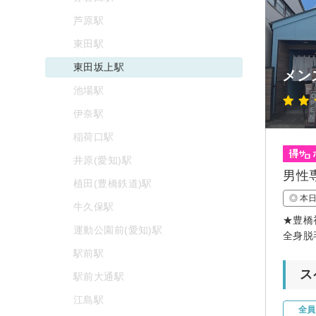
芦原駅
東田駅
東田坂上駅
メン
池場駅
伊奈駅
稲荷口駅
井原(愛知)駅
男性
植田(豊橋鉄道)駅
◎ 本
牛久保駅
★豊橋
運動公園前(愛知)駅
全身脱毛
駅前駅
ス
駅前大通駅
江島駅
全員