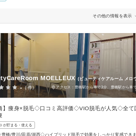
その他の情報を表示
utyCareRoom MOELLEUX
(ビューティケアルーム メロウ
-
(-件)
アクセス：豊橋駅から車で3分、豊橋駅から車で
橋】痩身×脱毛◇口コミ高評価◇VIO脱毛が人気◇全
痩
トが貯まる・使える
◇豊橋/豊川/田原/湖西◇ハイブリッド脱毛で効果をしっかり実感で