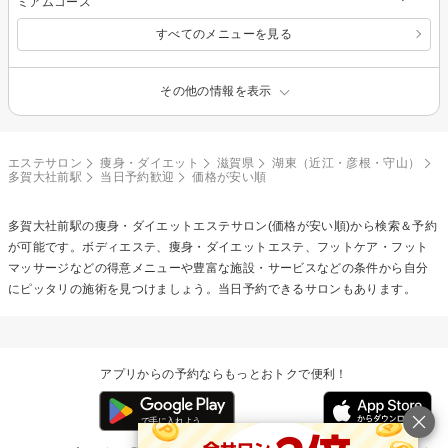
ミアムコース
すべてのメニューを見る
その他の情報を表示
エステサロン
痩身・ダイエット
滋賀県
湖東（近江・彦根・守山）
多賀大社前駅
当日予約歓迎
価格が安い順
多賀大社前駅の
痩身・ダイエットエステ
サロン(価格が安い順)から検索＆予約
が可能です。ボディエステ、痩身・ダイエットエステ、フットケア・フット
マッサージなどの得意メニューや豊富な施設・サービスなどの条件から自分
にピッタリの施術を見つけましょう。当日予約できるサロンもあります。
アプリからの予約ならもっとおトクで便利！