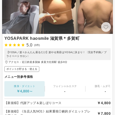
YOSAPARK haosmile 滋賀県＊多賀町
5.0
(3件)
【YOSA／楽々かんたん座るだけ】楽やせ美容はYOSAに決まり！〈完全予約制／プ
ライベートサロン〉
アクセス：近江鉄道多賀線 多賀大社前駅 徒歩8分
ポイントが貯まる・使える
メニュー別参考価格
痩身・ダイエット
フェイシャルエステ
脱毛・ムダ毛処
￥4,800～
-
-
￥4,800
【新規様】代謝アップ＆楽しぼりコース
【新規様】《当店人気NO1》結果重視◎劇的ダイエットプレ
￥7,800