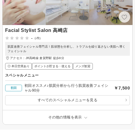
Facial Stylist Salon 高崎店
-
(-件)
肌質改善フェイシャル専門店！肌状態を分析し、トラブルを繰り返さない美肌へ導く
フェイシャル
アクセス：JR高崎線 倉賀野駅 徒歩8分
◎ 本日空席あり
ポイントが貯まる・使える
メンズ歓迎
スペシャルメニュー
初回オススメ♪肌質分析から行う肌質改善フェイシ
￥7,500
初回
ャル90分
すべてのスペシャルメニューを見る
その他の情報を表示