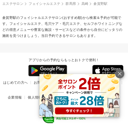
エステサロン
フェイシャルエステ
群馬県
高崎
倉賀野駅
倉賀野駅の
フェイシャルエステ
サロン(おすすめ順)から検索＆予約が可能で
す。フェイシャルエステ、毛穴ケア・毛穴エステ、セルフホワイトニングな
どの得意メニューや豊富な施設・サービスなどの条件から自分にピッタリの
施術を見つけましょう。当日予約できるサロンもあります。
アプリからの予約ならもっとおトクで便利！
はじめての方へ
お問い合わせ
ヘルプ
リリース情報
利用規約
掲載ご希望のサロン様
企業情報
個人情報保護方針
楽天のサービス一覧
アプリ一覧
© Rakuten Group, Inc.