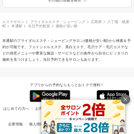
その他の情報を表示
エステサロン
ブライダルエステ・シェービング
広島県
八丁堀・紙屋
町
本通駅
当日予約歓迎
価格が安い順
本通駅の
ブライダルエステ・シェービング
サロン(価格が安い順)から検索＆予
約が可能です。フェイシャルエステ、美白エステ、毛穴ケア・毛穴エステな
どの得意メニューや豊富な施設・サービスなどの条件から自分にピッタリの
施術を見つけましょう。当日予約できるサロンもあります。
アプリからの予約ならもっとおトクで便利！
はじめての方へ
お問い合わせ
ヘルプ
リリース情報
利用規約
掲載ご希望のサロン様
企業情報
個人情報保護方針
楽天のサービス一覧
アプリ一覧
© Rakuten Group, Inc.