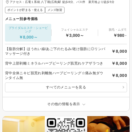
アクセス：広電１系統 八丁堀(広島)駅 徒歩8分、バス停 新天地より徒歩5分
ポイントが貯まる・使える
メンズ歓迎
メニュー別参考価格
ブライダルエステ・シェービ
フェイシャルエステ
脱毛・ムダ毛処
ング
￥3,000～
￥980～
￥8,000～
【脂肪分解】ほうれい線/あご下のたるみ/老け脂肪に◎リンパ
￥8,000
マッサージ付き
￥8,000
背中上部剥離ミネラルハーブピーリング肌荒れケアザラつき
背中全体ニキビ肌荒れ剥離無ハーブピーリング☆痛み無ダウ
￥8,000
ンタイム無
すべてのメニューを見る
その他の情報を表示