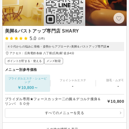
美脚&バストアップ専門店 SHARY
5.0
(1件)
４０代からの悩みに骨格・姿勢からアプローチ♪美脚＆バストアップ専門店★
アクセス：広島電鉄各線 八丁堀(広島)駅 徒歩4分
ポイントが貯まる・使える
メンズ歓迎
メニュー別参考価格
ブライダルエステ・シェービ
フェイシャルエステ
脱毛・ムダ毛処
ング
-
-
￥10,800～
ブライダル専用★フォースカッター二の腕＆デコルテ痩身＆
￥10,800
リンパ ５０分
すべてのメニューを見る