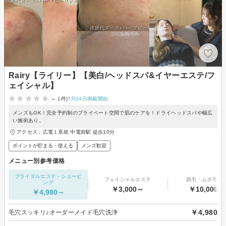
Rairy【ライリー】【美白/ヘッドスパ&イヤーエステ/フ
ェイシャル】
-
(-件)
7月24日掲載開始
メンズもOK！完全予約制のプライベート空間で肌のケアを！ドライヘッドスパや幅広
い施術あり。
アクセス：広電１系統 中電前駅 徒歩10分
ポイントが貯まる・使える
メンズ歓迎
メニュー別参考価格
ブライダルエステ・シェービ
フェイシャルエステ
脱毛・ムダ毛処
ング
￥3,000～
￥10,000～
￥4,980～
￥4,980
毛穴スッキリ♪オーダーメイド毛穴洗浄