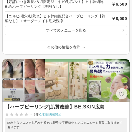
【好評につき延長♪８月限定◎ニキビ/毛穴/シミ】ヒト幹細胞
￥6,500
配合ハーブピーリング【剥離なし】
【ニキビ/毛穴/肌荒れ】ヒト幹細胞配合ハーブピーリング【剥
￥8,000
離なし】＋オーダーメイド毛穴洗浄
すべてのメニューを見る
その他の情報を表示
【ハーブピーリング|肌質改善】BE:SKIN広島
-
(-件)
6月3日掲載開始
終わらないエステ脱毛から終わる脱毛を実現韓☆メンズメニューを豊富に取り揃えて
おります