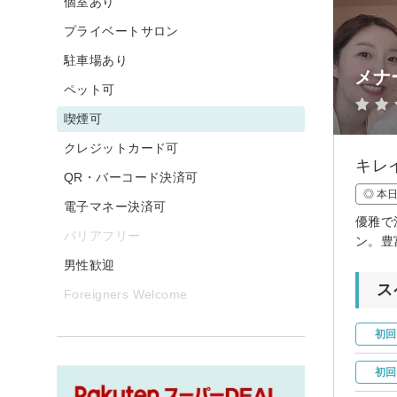
個室あり
プライベートサロン
駐車場あり
メナ
ペット可
喫煙可
クレジットカード可
キレ
QR・バーコード決済可
◎ 本
電子マネー決済可
優雅で
バリアフリー
ン。豊
男性歓迎
ス
Foreigners Welcome
初回
初回