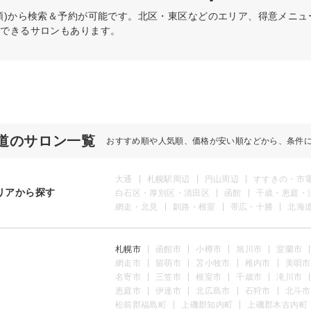
順)から検索＆予約が可能です。北区・東区などのエリア、得意メニ
約できるサロンもあります。
道のサロン一覧
おすすめ順や人気順、価格が安い順などから、条件
大通
札幌駅周辺
円山周辺
すすきの・市
リアから探す
白石区・厚別区・清田区
函館
千歳・恵庭・
網走・北見
釧路・根室
帯広・十勝
北海
札幌市
函館市
小樽市
旭川市
室蘭市
網走市
留萌市
苫小牧市
稚内市
美唄市
名寄市
三笠市
根室市
千歳市
滝川市
恵庭市
伊達市
北広島市
石狩市
北斗市
松前郡福島町
上磯郡知内町
上磯郡木古内町