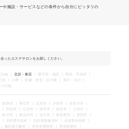
ューや施設・サービスなどの条件から自分にピッタリの
に合ったエステサロンをお探しください。
電沿線
北区・東区
豊平区・南区
西区・手稲区
江別
小樽
室蘭・登別・苫小牧
旭川・滝川
道その他
釧路市
帯広市
北見市
夕張市
岩見沢市
芦別市
江別市
赤平市
紋別市
士別市
砂川市
歌志内市
深川市
富良野市
登別市
石狩郡当別町
石狩郡新篠津村
松前郡松前町
亀田郡七飯町
茅部郡鹿部町
茅部郡森町