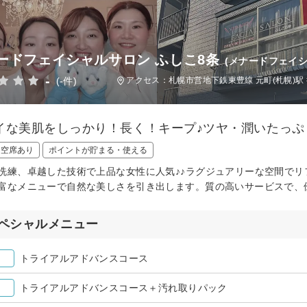
ードフェイシャルサロン ふしこ8条
(メナードフェイシ
-
(-件)
アクセス：札幌市営地下鉄東豊線 元町(札幌)駅 
イな美肌をしっかり！長く！キープ♪ツヤ・潤いたっぷ
日空席あり
ポイントが貯まる・使える
洗練、卓越した技術で上品な女性に人気♪♪ラグジュアリーな空間で
富なメニューで自然な美しさを引き出します。質の高いサービスで、
ペシャルメニュー
トライアルアドバンスコース
トライアルアドバンスコース＋汚れ取りパック