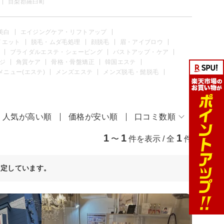
目梨郡羅臼町
美白
エイジングケア・リフトアップ
イエット
脱毛・ムダ毛処理
顔脱毛
眉・アイブロウ
ブライダルエステ・シェービング
バストアップ・ケア
ジ
角質ケア
骨格・骨盤矯正
韓国エステ
メニュー(エステ)
メンズエステ
メンズ脱毛・髭脱毛
人気が高い順
価格が安い順
口コミ数順
1
1
1
〜
件を表示 / 全
件
決定しています。