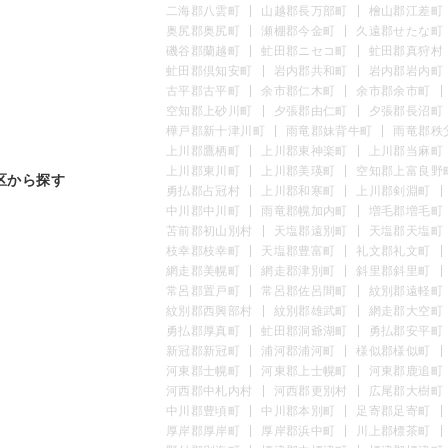
二海郡八雲町
山越郡長万部町
檜山郡江差町
奥尻郡奥尻町
瀬棚郡今金町
久遠郡せたな町
磯谷郡蘭越町
虻田郡ニセコ町
虻田郡真狩村
虻田郡倶知安町
岩内郡共和町
岩内郡岩内町
古平郡古平町
余市郡仁木町
余市郡余市町
空知郡上砂川町
夕張郡由仁町
夕張郡長沼町
樺戸郡新十津川町
雨竜郡妹背牛町
雨竜郡秩
上川郡鷹栖町
上川郡東神楽町
上川郡当麻町
上川郡東川町
上川郡美瑛町
空知郡上富良野
区から探す
勇払郡占冠村
上川郡和寒町
上川郡剣淵町
中川郡中川町
雨竜郡幌加内町
増毛郡増毛町
苫前郡初山別村
天塩郡遠別町
天塩郡天塩町
枝幸郡枝幸町
天塩郡豊富町
礼文郡礼文町
網走郡美幌町
網走郡津別町
斜里郡斜里町
常呂郡置戸町
常呂郡佐呂間町
紋別郡遠軽町
紋別郡西興部村
紋別郡雄武町
網走郡大空町
勇払郡厚真町
虻田郡洞爺湖町
勇払郡安平町
新冠郡新冠町
浦河郡浦河町
様似郡様似町
河東郡士幌町
河東郡上士幌町
河東郡鹿追町
河西郡中札内村
河西郡更別村
広尾郡大樹町
中川郡豊頃町
中川郡本別町
足寄郡足寄町
厚岸郡厚岸町
厚岸郡浜中町
川上郡標茶町