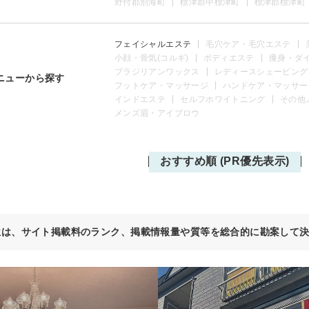
野付郡別海町
標津郡中標津町
標津郡標津町
フェイシャルエステ
毛穴ケア・毛穴エステ
小顔・骨気(コルギ)
ボディエステ
痩身・ダ
ブラジリアンワックス
レディースシェービング
ニューから探す
フットケア・マッサージ
ハンドケア・マッサー
インドエステ
セルフホワイトニング
その他
メンズ眉・アイブロウ
おすすめ順 (PR優先表示)
位は、サイト掲載料のランク、掲載情報量や質等を総合的に勘案して