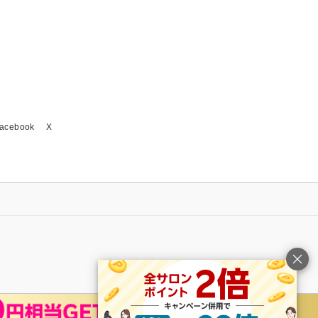
acebook
X