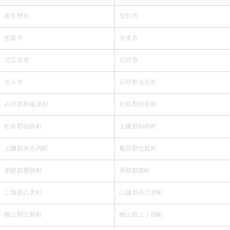
富良野市
登別市
恵庭市
伊達市
北広島市
石狩市
北斗市
石狩郡当別町
石狩郡新篠津村
松前郡松前町
松前郡福島町
上磯郡知内町
上磯郡木古内町
亀田郡七飯町
茅部郡鹿部町
茅部郡森町
二海郡八雲町
山越郡長万部町
檜山郡江差町
檜山郡上ノ国町