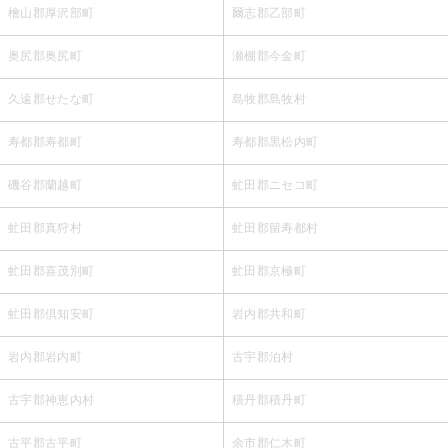
檜山郡厚沢部町
爾志郡乙部町
奥尻郡奥尻町
瀬棚郡今金町
久遠郡せたな町
島牧郡島牧村
寿都郡寿都町
寿都郡黒松内町
磯谷郡蘭越町
虻田郡ニセコ町
虻田郡真狩村
虻田郡留寿都村
虻田郡喜茂別町
虻田郡京極町
虻田郡倶知安町
岩内郡共和町
岩内郡岩内町
古宇郡泊村
古宇郡神恵内村
積丹郡積丹町
古平郡古平町
余市郡仁木町