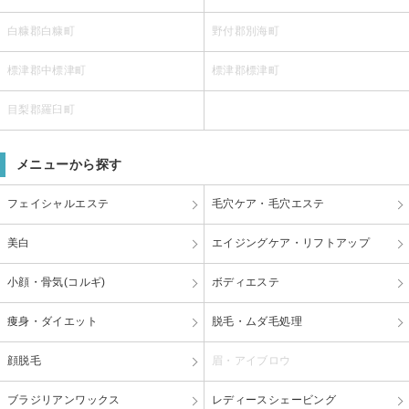
白糠郡白糠町
野付郡別海町
標津郡中標津町
標津郡標津町
目梨郡羅臼町
メニューから探す
フェイシャルエステ
毛穴ケア・毛穴エステ
美白
エイジングケア・リフトアップ
小顔・骨気(コルギ)
ボディエステ
痩身・ダイエット
脱毛・ムダ毛処理
顔脱毛
眉・アイブロウ
ブラジリアンワックス
レディースシェービング