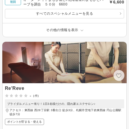
￥6,600
初回
ーブを調合 ５０分 6600
すべてのスペシャルメニューを見る
その他の情報を表示
Re'Reve
-
(-件)
ブライダルメニュー有り！1日3名様だけの、隠れ家エステサロン♪
アクセス：東西線 西28丁目駅 3番出口 徒歩3分、札幌市営地下鉄東西線 円山公園駅
徒歩7分
ポイントが貯まる・使える