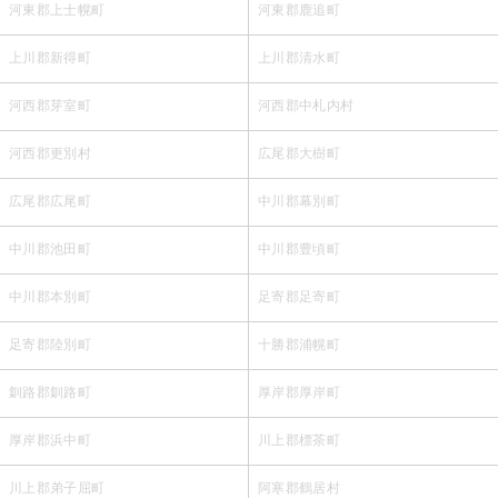
河東郡上士幌町
河東郡鹿追町
上川郡新得町
上川郡清水町
河西郡芽室町
河西郡中札内村
河西郡更別村
広尾郡大樹町
広尾郡広尾町
中川郡幕別町
中川郡池田町
中川郡豊頃町
中川郡本別町
足寄郡足寄町
足寄郡陸別町
十勝郡浦幌町
釧路郡釧路町
厚岸郡厚岸町
厚岸郡浜中町
川上郡標茶町
川上郡弟子屈町
阿寒郡鶴居村