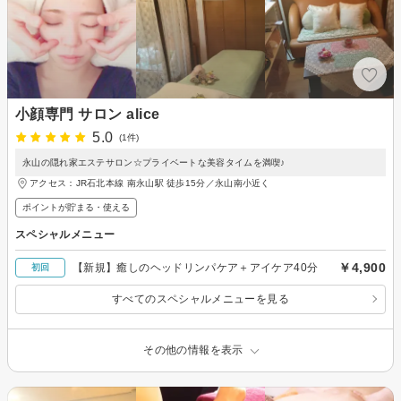
小顔専門 サロン alice
5.0
(1件)
永山の隠れ家エステサロン☆プライベートな美容タイムを満喫♪
アクセス：JR石北本線 南永山駅 徒歩15分／永山南小近く
ポイントが貯まる・使える
スペシャルメニュー
￥4,900
【新規】癒しのヘッドリンパケア＋アイケア40分
初回
すべてのスペシャルメニューを見る
その他の情報を表示