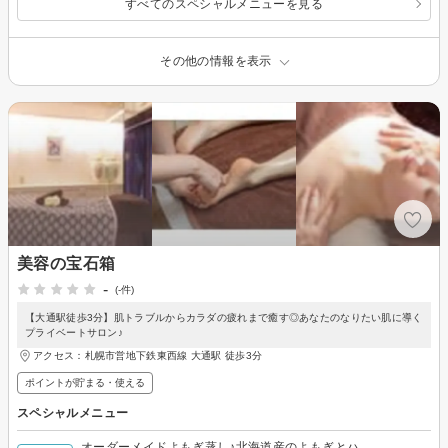
すべてのスペシャルメニューを見る
その他の情報を表示
美容の宝石箱
-
(-件)
【大通駅徒歩3分】肌トラブルからカラダの疲れまで癒す◎あなたのなりたい肌に導く
プライベートサロン♪
アクセス：札幌市営地下鉄東西線 大通駅 徒歩3分
ポイントが貯まる・使える
スペシャルメニュー
オーダーメイドよもぎ蒸し♪北海道産のよもぎとハ