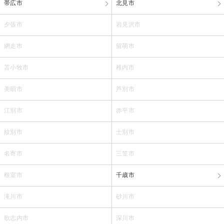
帯広市
北見市
夕張市
岩見沢市
網走市
留萌市
苫小牧市
稚内市
美唄市
芦別市
江別市
赤平市
紋別市
士別市
名寄市
三笠市
根室市
千歳市
滝川市
砂川市
歌志内市
深川市