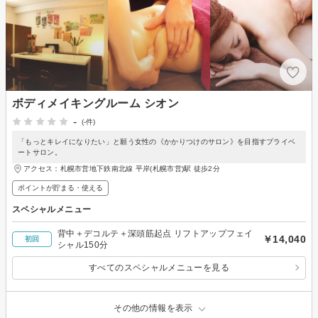
ボディメイキングルーム シオン
-
(-件)
「もっとキレイになりたい」と願う女性の《かかりつけのサロン》を目指すプライベ
ートサロン。
アクセス：札幌市営地下鉄南北線 平岸(札幌市営)駅 徒歩2分
ポイントが貯まる・使える
スペシャルメニュー
背中＋デコルテ＋深頭筋起点 リフトアップフェイ
￥14,040
初回
シャル150分
すべてのスペシャルメニューを見る
その他の情報を表示