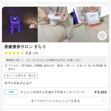
美健痩身サロン すらり
4.8
(2件)
健康的に美しく、キレイになりたいお客様のお手伝いを致します♪
アクセス：JR千歳線 上野幌駅 徒歩43分・車8分／JRバス・中央バス 緑ヶ丘団地東 徒
歩5分
ポイントが貯まる・使える
スペシャルメニュー
￥5,500
キャビリポDEX上半身or下半身スッキリコース
初回
すべてのスペシャルメニューを見る