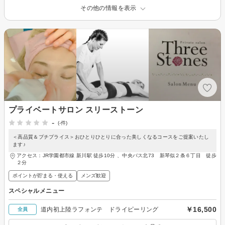
その他の情報を表示
プライベートサロン スリーストーン
-
(-件)
＜高品質＆プチプライス＞おひとりひとりに合った美しくなるコースをご提案いたし
ます♪
アクセス：JR学園都市線 新川駅 徒歩10分 、中央バス北73 新琴似２条６丁目 徒歩
２分
ポイントが貯まる・使える
メンズ歓迎
スペシャルメニュー
￥16,500
道内初上陸ラフォンテ ドライピーリング
全員