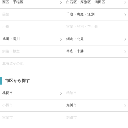
西区・手稲区
白石区・厚別区・清田区
函館
千歳・恵庭・江別
小樽
室蘭・登別・苫小牧
旭川・滝川
網走・北見
釧路・根室
帯広・十勝
北海道その他
市区から探す
札幌市
函館市
小樽市
旭川市
室蘭市
釧路市