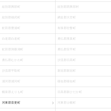
紋別郡興部町
紋別郡西興部村
紋別郡雄武町
網走郡大空町
虻田郡豊浦町
有珠郡壮瞥町
白老郡白老町
勇払郡厚真町
虻田郡洞爺湖町
勇払郡安平町
勇払郡むかわ町
沙流郡日高町
沙流郡平取町
新冠郡新冠町
浦河郡浦河町
様似郡様似町
幌泉郡えりも町
日高郡新ひだか町
河東郡音更町
河東郡士幌町