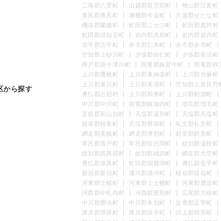
二海郡八雲町
山越郡長万部町
檜山郡江差町
奥尻郡奥尻町
瀬棚郡今金町
久遠郡せたな町
磯谷郡蘭越町
虻田郡ニセコ町
虻田郡真狩村
虻田郡倶知安町
岩内郡共和町
岩内郡岩内町
古平郡古平町
余市郡仁木町
余市郡余市町
空知郡上砂川町
夕張郡由仁町
夕張郡長沼町
樺戸郡新十津川町
雨竜郡妹背牛町
雨竜郡秩
上川郡鷹栖町
上川郡東神楽町
上川郡当麻町
上川郡東川町
上川郡美瑛町
空知郡上富良野
区から探す
勇払郡占冠村
上川郡和寒町
上川郡剣淵町
中川郡中川町
雨竜郡幌加内町
増毛郡増毛町
苫前郡初山別村
天塩郡遠別町
天塩郡天塩町
枝幸郡枝幸町
天塩郡豊富町
礼文郡礼文町
網走郡美幌町
網走郡津別町
斜里郡斜里町
常呂郡置戸町
常呂郡佐呂間町
紋別郡遠軽町
紋別郡西興部村
紋別郡雄武町
網走郡大空町
勇払郡厚真町
虻田郡洞爺湖町
勇払郡安平町
新冠郡新冠町
浦河郡浦河町
様似郡様似町
河東郡士幌町
河東郡上士幌町
河東郡鹿追町
河西郡中札内村
河西郡更別村
広尾郡大樹町
中川郡豊頃町
中川郡本別町
足寄郡足寄町
厚岸郡厚岸町
厚岸郡浜中町
川上郡標茶町