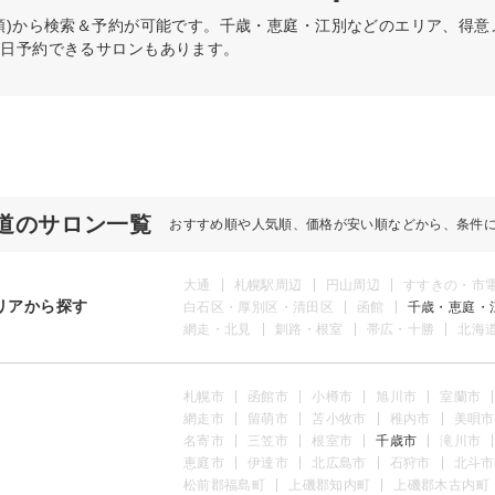
順)から検索＆予約が可能です。千歳・恵庭・江別などのエリア、得
当日予約できるサロンもあります。
道のサロン一覧
おすすめ順や人気順、価格が安い順などから、条件
大通
札幌駅周辺
円山周辺
すすきの・市
リアから探す
白石区・厚別区・清田区
函館
千歳・恵庭・
網走・北見
釧路・根室
帯広・十勝
北海
札幌市
函館市
小樽市
旭川市
室蘭市
網走市
留萌市
苫小牧市
稚内市
美唄市
名寄市
三笠市
根室市
千歳市
滝川市
恵庭市
伊達市
北広島市
石狩市
北斗市
松前郡福島町
上磯郡知内町
上磯郡木古内町