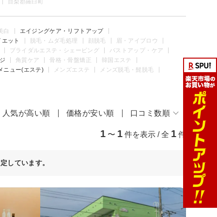
目梨郡羅臼町
美白
エイジングケア・リフトアップ
イエット
脱毛・ムダ毛処理
顔脱毛
眉・アイブロウ
ブライダルエステ・シェービング
バストアップ・ケア
ジ
角質ケア
骨格・骨盤矯正
韓国エステ
メニュー(エステ)
メンズエステ
メンズ脱毛・髭脱毛
人気が高い順
価格が安い順
口コミ数順
1
1
1
〜
件を表示 / 全
件
決定しています。