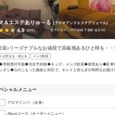
マ＆エステありゅ～る
(アロマアンドエステアリュール)
4.9
(8件)
アクセス：JR千歳線 千歳駅 徒歩4分
歓迎♪リーズナブルなお値段で高級感あるひと時を・・
トが貯まる・使える
メンズ歓迎
◆早朝受付可能◆完全予約制◆キッズ・メンズ歓迎◆個室あり◆駐車
ッタリ◆心のこもった施術と対応で、キレイと安らぎの時間をお届け
ペシャルメニュー
アロマリンパ （全身）
Allureコース（オーダーメニュー）