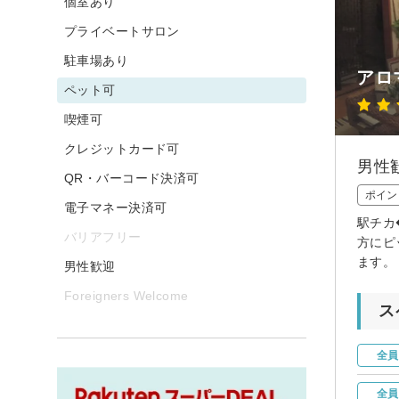
個室あり
プライベートサロン
駐車場あり
アロ
ペット可
喫煙可
クレジットカード可
男性
QR・バーコード決済可
ポイン
電子マネー決済可
駅チカ
バリアフリー
方にピ
ます。
男性歓迎
Foreigners Welcome
ス
全員
全員