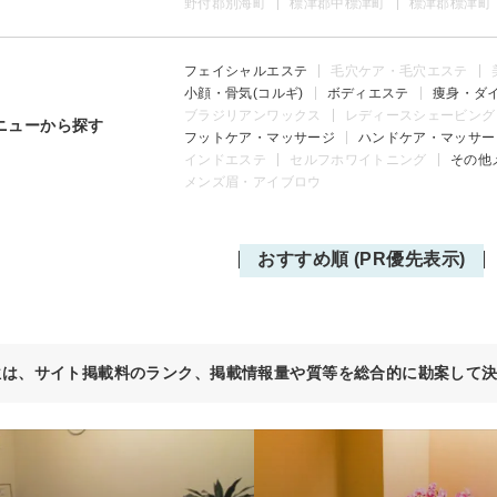
野付郡別海町
標津郡中標津町
標津郡標津町
フェイシャルエステ
毛穴ケア・毛穴エステ
小顔・骨気(コルギ)
ボディエステ
痩身・ダ
ブラジリアンワックス
レディースシェービング
ニューから探す
フットケア・マッサージ
ハンドケア・マッサー
インドエステ
セルフホワイトニング
その他
メンズ眉・アイブロウ
おすすめ順 (PR優先表示)
位は、サイト掲載料のランク、掲載情報量や質等を総合的に勘案して