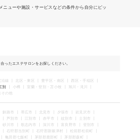
意メニューや施設・サービスなどの条件から自分にピッ
に合ったエステサロンをお探しください。
電沿線
北区・東区
豊平区・南区
西区・手稲区
江別
小樽
室蘭・登別・苫小牧
旭川・滝川
道その他
釧路市
帯広市
北見市
夕張市
岩見沢市
芦別市
江別市
赤平市
紋別市
士別市
砂川市
歌志内市
深川市
富良野市
登別市
石狩郡当別町
石狩郡新篠津村
松前郡松前町
亀田郡七飯町
茅部郡鹿部町
茅部郡森町