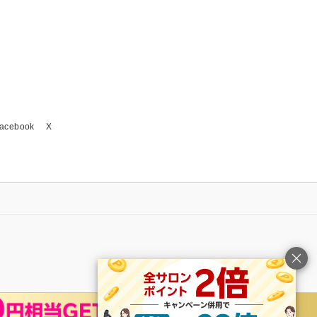
acebook
X