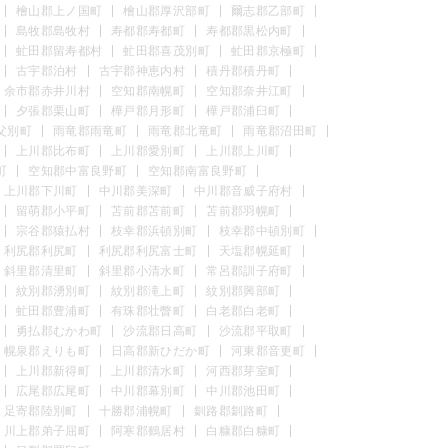
檜山郡上ノ国町
檜山郡厚沢部町
爾志郡乙部町
島牧郡島牧村
寿都郡寿都町
寿都郡黒松内町
虻田郡留寿都村
虻田郡喜茂別町
虻田郡京極町
古宇郡泊村
古宇郡神恵内村
積丹郡積丹町
余市郡赤井川村
空知郡南幌町
空知郡奈井江町
夕張郡栗山町
樺戸郡月形町
樺戸郡浦臼町
父別町
雨竜郡雨竜町
雨竜郡北竜町
雨竜郡沼田町
上川郡比布町
上川郡愛別町
上川郡上川町
町
空知郡中富良野町
空知郡南富良野町
上川郡下川町
中川郡美深町
中川郡音威子府村
留萌郡小平町
苫前郡苫前町
苫前郡羽幌町
宗谷郡猿払村
枝幸郡浜頓別町
枝幸郡中頓別町
利尻郡利尻町
利尻郡利尻富士町
天塩郡幌延町
斜里郡清里町
斜里郡小清水町
常呂郡訓子府町
紋別郡湧別町
紋別郡滝上町
紋別郡興部町
虻田郡豊浦町
有珠郡壮瞥町
白老郡白老町
勇払郡むかわ町
沙流郡日高町
沙流郡平取町
幌泉郡えりも町
日高郡新ひだか町
河東郡音更町
上川郡新得町
上川郡清水町
河西郡芽室町
広尾郡広尾町
中川郡幕別町
中川郡池田町
足寄郡陸別町
十勝郡浦幌町
釧路郡釧路町
川上郡弟子屈町
阿寒郡鶴居村
白糠郡白糠町