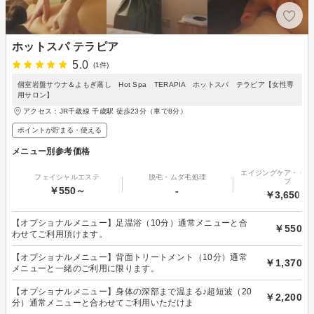
ホットスパ テラピア
5.0
(1件)
個室岩盤サウナ＆よもぎ蒸し Hot Spa TERAPIA ホットスパ テラピア【女性専
用サロン】
アクセス：JR千歳線 千歳駅 徒歩23分（車で8分）
ポイントが貯まる・使える
メニュー別参考価格
エイジングケア・リフ
フェイシャルエステ
脱毛・ムダ毛処理
プ
￥550～
-
￥3,650～
【オプショナルメニュー】足温浴（10分）通常メニューと合
￥550
わせてご利用頂けます。
【オプショナルメニュー】背面トリートメント（10分）通常
￥1,370
メニューと一緒のご利用に限ります。
【オプショナルメニュー】身体の深部まで温まる♪超短波（20
￥2,200
分）通常メニューと合わせてご利用いただけま