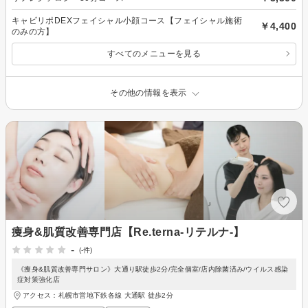
キャビリポDEXフェイシャル小顔コース【フェイシャル施術
￥4,400
のみの方】
すべてのメニューを見る
その他の情報を表示
痩身&肌質改善専門店【Re.terna-リテルナ-】
-
(-件)
《痩身&肌質改善専門サロン》大通り駅徒歩2分/完全個室/店内除菌済み/ウイルス感染
症対策強化店
アクセス：札幌市営地下鉄各線 大通駅 徒歩2分