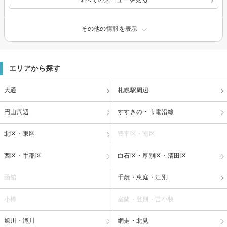
すべてのメニューを見る
その他の情報を表示
エリアから探す
大通
札幌駅周辺
円山周辺
すすきの・市電沿線
北区・東区
豊平区・南区
西区・手稲区
白石区・厚別区・清田区
函館
千歳・恵庭・江別
小樽
室蘭・登別・苫小牧
旭川・滝川
網走・北見