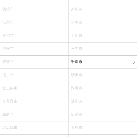
美唄市
芦別市
江別市
赤平市
紋別市
士別市
名寄市
三笠市
根室市
千歳市
滝川市
砂川市
歌志内市
深川市
富良野市
登別市
恵庭市
伊達市
北広島市
石狩市