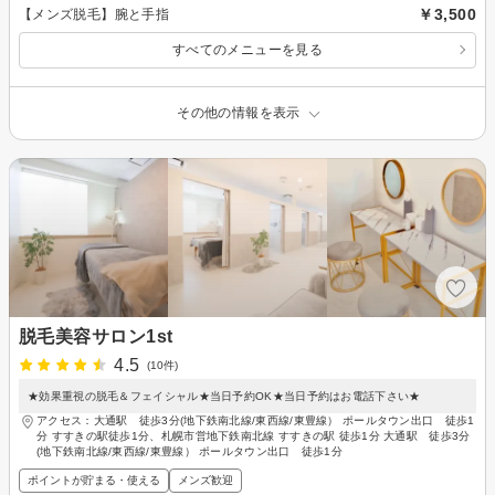
￥3,500
【メンズ脱毛】腕と手指
すべてのメニューを見る
その他の情報を表示
脱毛美容サロン1st
4.5
(10件)
★効果重視の脱毛＆フェイシャル★当日予約OK★当日予約はお電話下さい★
アクセス：大通駅 徒歩3分(地下鉄南北線/東西線/東豊線） ポールタウン出口 徒歩1
分 すすきの駅徒歩1分、札幌市営地下鉄南北線 すすきの駅 徒歩1分 大通駅 徒歩3分
(地下鉄南北線/東西線/東豊線） ポールタウン出口 徒歩1分
ポイントが貯まる・使える
メンズ歓迎