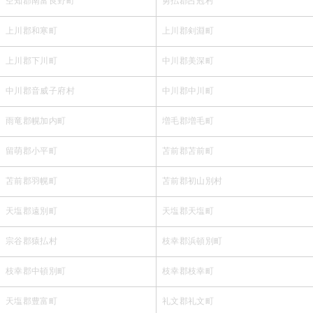
空知郡南富良野町
勇払郡占冠村
上川郡和寒町
上川郡剣淵町
上川郡下川町
中川郡美深町
中川郡音威子府村
中川郡中川町
雨竜郡幌加内町
増毛郡増毛町
留萌郡小平町
苫前郡苫前町
苫前郡羽幌町
苫前郡初山別村
天塩郡遠別町
天塩郡天塩町
宗谷郡猿払村
枝幸郡浜頓別町
枝幸郡中頓別町
枝幸郡枝幸町
天塩郡豊富町
礼文郡礼文町