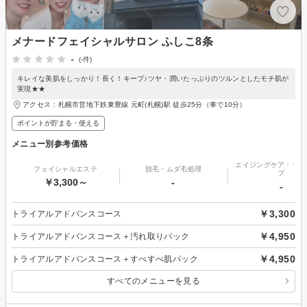
メナードフェイシャルサロン ふしこ8条
-
(-件)
キレイな美肌をしっかり！長く！キープ♪ツヤ・潤いたっぷりのツルンとしたモチ肌が
実現★★
アクセス：札幌市営地下鉄東豊線 元町(札幌)駅 徒歩25分（車で10分）
ポイントが貯まる・使える
メニュー別参考価格
エイジングケア・リフ
フェイシャルエステ
脱毛・ムダ毛処理
プ
￥3,300～
-
-
￥3,300
トライアルアドバンスコース
￥4,950
トライアルアドバンスコース＋汚れ取りパック
￥4,950
トライアルアドバンスコース＋すべすべ肌パック
すべてのメニューを見る