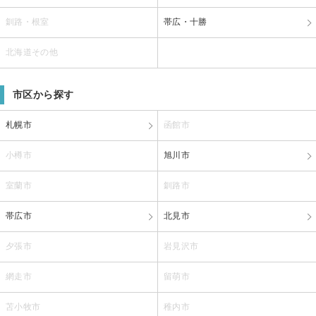
釧路・根室
帯広・十勝
北海道その他
市区から探す
札幌市
函館市
小樽市
旭川市
室蘭市
釧路市
帯広市
北見市
夕張市
岩見沢市
網走市
留萌市
苫小牧市
稚内市