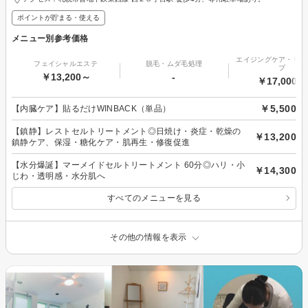
ポイントが貯まる・使える
メニュー別参考価格
エイジングケア・リフ
フェイシャルエステ
脱毛・ムダ毛処理
プ
￥13,200～
-
￥17,000～
￥5,500
【内臓ケア】貼るだけWINBACK（単品）
【鎮静】レストセルトリートメント◎日焼け・炎症・乾燥の
￥13,200
鎮静ケア、保湿・糖化ケア・肌再生・修復促進
【水分爆誕】マーメイドセルトリートメント 60分◎ハリ・小
￥14,300
じわ・透明感・水分肌へ
すべてのメニューを見る
その他の情報を表示