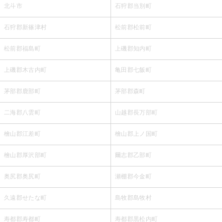
北斗市
石狩郡当別町
石狩郡新篠津村
松前郡松前町
松前郡福島町
上磯郡知内町
上磯郡木古内町
亀田郡七飯町
茅部郡鹿部町
茅部郡森町
二海郡八雲町
山越郡長万部町
檜山郡江差町
檜山郡上ノ国町
檜山郡厚沢部町
爾志郡乙部町
奥尻郡奥尻町
瀬棚郡今金町
久遠郡せたな町
島牧郡島牧村
寿都郡寿都町
寿都郡黒松内町