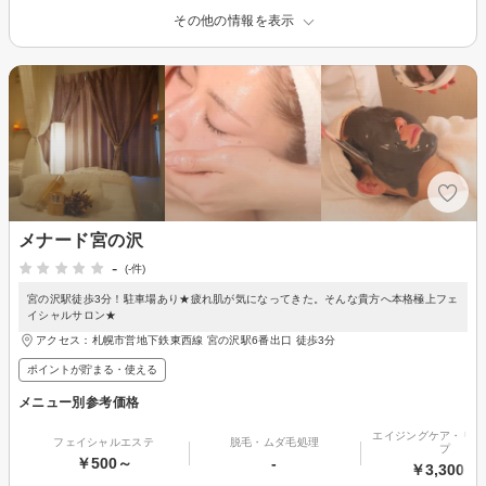
その他の情報を表示
メナード宮の沢
-
(-件)
宮の沢駅徒歩3分！駐車場あり★疲れ肌が気になってきた。そんな貴方へ本格極上フェ
イシャルサロン★
アクセス：札幌市営地下鉄東西線 宮の沢駅6番出口 徒歩3分
ポイントが貯まる・使える
メニュー別参考価格
エイジングケア・リフ
フェイシャルエステ
脱毛・ムダ毛処理
プ
￥500～
-
￥3,300～