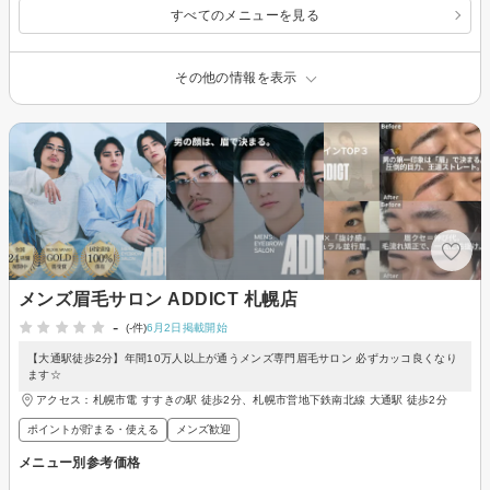
すべてのメニューを見る
その他の情報を表示
メンズ眉毛サロン ADDICT 札幌店
-
(-件)
6月2日掲載開始
【大通駅徒歩2分】年間10万人以上が通うメンズ専門眉毛サロン 必ずカッコ良くなり
ます☆
アクセス：札幌市電 すすきの駅 徒歩2分、札幌市営地下鉄南北線 大通駅 徒歩2分
ポイントが貯まる・使える
メンズ歓迎
メニュー別参考価格