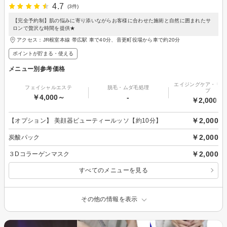
4.7
(3件)
【完全予約制】肌の悩みに寄り添いながらお客様に合わせた施術と自然に囲まれたサ
ロンで贅沢な時間を提供★
アクセス：JR根室本線 帯広駅 車で40分、音更町役場から車で約20分
ポイントが貯まる・使える
メニュー別参考価格
エイジングケア・リフ
フェイシャルエステ
脱毛・ムダ毛処理
プ
￥4,000～
-
￥2,000～
￥2,000
【オプション】 美顔器ビューティールッソ【約10分】
￥2,000
炭酸パック
￥2,000
３Dコラーゲンマスク
すべてのメニューを見る
その他の情報を表示