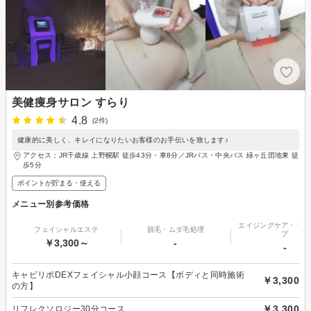
美健痩身サロン すらり
4.8
(2件)
健康的に美しく、キレイになりたいお客様のお手伝いを致します♪
アクセス：JR千歳線 上野幌駅 徒歩43分・車8分／JRバス・中央バス 緑ヶ丘団地東 徒
歩5分
ポイントが貯まる・使える
メニュー別参考価格
エイジングケア・リフ
フェイシャルエステ
脱毛・ムダ毛処理
プ
￥3,300～
-
-
キャビリポDEXフェイシャル小顔コース【ボディと同時施術
￥3,300
の方】
￥3,300
リフレクソロジー30分コース