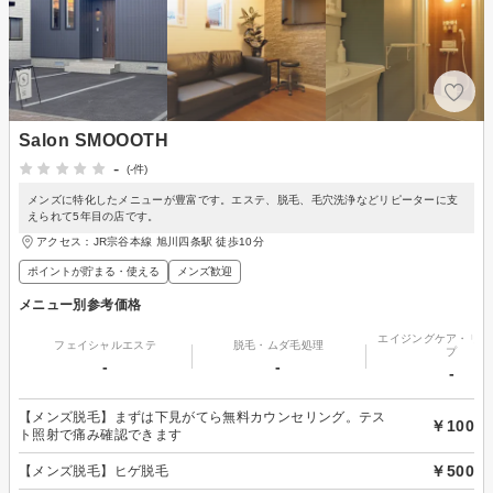
Salon SMOOOTH
-
(-件)
メンズに特化したメニューが豊富です。エステ、脱毛、毛穴洗浄などリピーターに支
えられて5年目の店です。
アクセス：JR宗谷本線 旭川四条駅 徒歩10分
ポイントが貯まる・使える
メンズ歓迎
メニュー別参考価格
エイジングケア・リフ
フェイシャルエステ
脱毛・ムダ毛処理
プ
-
-
-
【メンズ脱毛】まずは下見がてら無料カウンセリング。テス
￥100
ト照射で痛み確認できます
￥500
【メンズ脱毛】ヒゲ脱毛