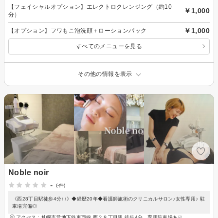
【フェイシャルオプション】エレクトロクレンジング（約10
￥1,000
分）
￥1,000
【オプション】フワもこ泡洗顔＋ローションパック
すべてのメニューを見る
その他の情報を表示
Noble noir
-
(-件)
《西28丁目駅徒歩4分♪♪》◆経歴20年◆看護師施術のクリニカルサロン♪女性専用♪ 駐
車場完備◎
アクセス：札幌市営地下鉄東西線 西２８丁目駅 徒歩4分、専用駐車場あり。