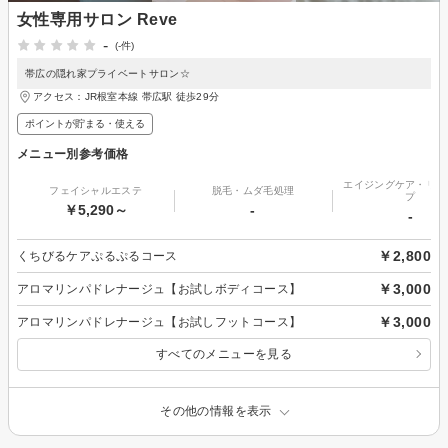
女性専用サロン Reve
-
(-件)
帯広の隠れ家プライベートサロン☆
アクセス：JR根室本線 帯広駅 徒歩29分
ポイントが貯まる・使える
メニュー別参考価格
エイジングケア・リフ
フェイシャルエステ
脱毛・ムダ毛処理
プ
￥5,290～
-
-
￥2,800
くちびるケアぷるぷるコース
￥3,000
アロマリンパドレナージュ【お試しボディコース】
￥3,000
アロマリンパドレナージュ【お試しフットコース】
すべてのメニューを見る
その他の情報を表示