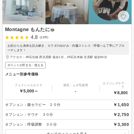
Montagne もんたにゅ
4.8
(13件)
お顔からも身体を読み解き、カラダのゆがみ・内臓ストレス・呼吸へも丁寧にアプロ
ーチします！
アクセス：JR石北線 西北見駅 徒歩1分、JR石北本線 北見駅 徒歩60分
ポイントが貯まる・使える
メニュー別参考価格
エイジングケア・リフ
フェイシャルエステ
脱毛・ムダ毛処理
プ
￥5,000～
-
￥8,800～
￥1,650
オプション：腸セラピー ２０分
￥2,750
オプション：サウナ ３０分
￥3,300
オプション：呼吸調整 ３０分