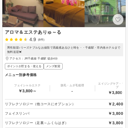
アロマ＆エステありゅ～る
4.9
(8件)
男性歓迎♪リーズナブルなお値段で高級感あるひと時を・・千歳駅・市内各ホテルまで
無料送迎💓
アクセス：JR千歳線 千歳駅 徒歩4分
ポイントが貯まる・使える
メンズ歓迎
メニュー別参考価格
エイジングケア・リフ
フェイシャルエステ
脱毛・ムダ毛処理
プ
￥3,800～
-
￥3,800～
￥2,400
リフレクソロジー（他コースにオプション）
￥3,800
フェイスリンパ
￥3,800
リフレクソロジー（足裏～ふくらはぎ）