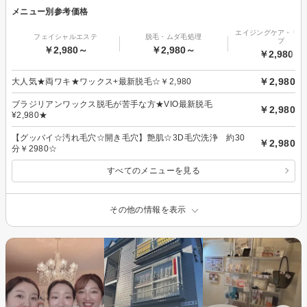
メニュー別参考価格
エイジングケア・リフ
フェイシャルエステ
脱毛・ムダ毛処理
プ
￥2,980～
￥2,980～
￥2,980～
￥2,980
大人気★両ワキ★ワックス+最新脱毛☆￥2,980
ブラジリアンワックス脱毛が苦手な方★VIO最新脱毛
￥2,980
¥2,980★
【グッバイ☆汚れ毛穴☆開き毛穴】艶肌☆3D毛穴洗浄 約30
￥2,980
分￥2980☆
すべてのメニューを見る
その他の情報を表示