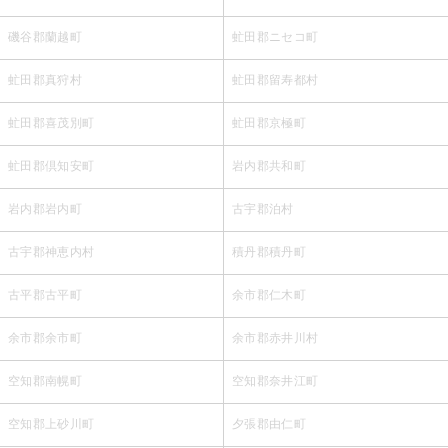
磯谷郡蘭越町
虻田郡ニセコ町
虻田郡真狩村
虻田郡留寿都村
虻田郡喜茂別町
虻田郡京極町
虻田郡倶知安町
岩内郡共和町
岩内郡岩内町
古宇郡泊村
古宇郡神恵内村
積丹郡積丹町
古平郡古平町
余市郡仁木町
余市郡余市町
余市郡赤井川村
空知郡南幌町
空知郡奈井江町
空知郡上砂川町
夕張郡由仁町