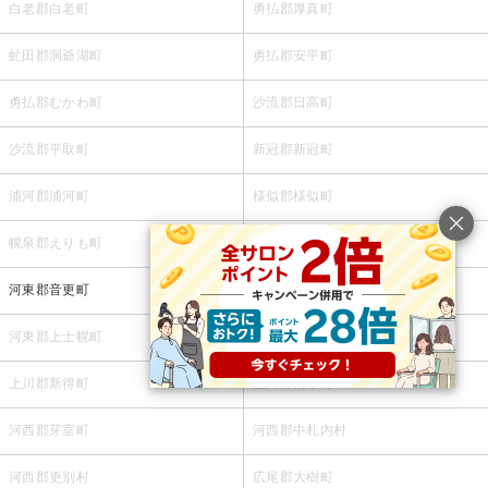
白老郡白老町
勇払郡厚真町
虻田郡洞爺湖町
勇払郡安平町
勇払郡むかわ町
沙流郡日高町
沙流郡平取町
新冠郡新冠町
浦河郡浦河町
様似郡様似町
幌泉郡えりも町
日高郡新ひだか町
河東郡音更町
河東郡士幌町
河東郡上士幌町
河東郡鹿追町
上川郡新得町
上川郡清水町
河西郡芽室町
河西郡中札内村
河西郡更別村
広尾郡大樹町