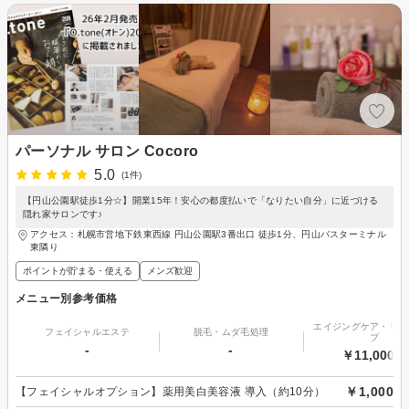
パーソナル サロン Cocoro
5.0
(1件)
【円山公園駅徒歩1分☆】開業15年！安心の都度払いで「なりたい自分」に近づける
隠れ家サロンです♪
アクセス：札幌市営地下鉄東西線 円山公園駅3番出口 徒歩1分、円山バスターミナル
東隣り
ポイントが貯まる・使える
メンズ歓迎
メニュー別参考価格
エイジングケア・リフ
フェイシャルエステ
脱毛・ムダ毛処理
プ
-
-
￥11,000～
￥1,000
【フェイシャルオプション】薬用美白美容液 導入（約10分）