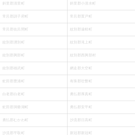
斜里郡清里町
斜里郡小清水町
常呂郡訓子府町
常呂郡置戸町
常呂郡佐呂間町
紋別郡遠軽町
紋別郡湧別町
紋別郡滝上町
紋別郡興部町
紋別郡西興部村
紋別郡雄武町
網走郡大空町
虻田郡豊浦町
有珠郡壮瞥町
白老郡白老町
勇払郡厚真町
虻田郡洞爺湖町
勇払郡安平町
勇払郡むかわ町
沙流郡日高町
沙流郡平取町
新冠郡新冠町