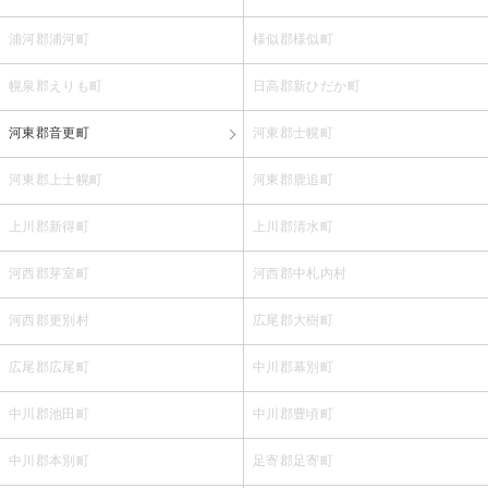
浦河郡浦河町
様似郡様似町
幌泉郡えりも町
日高郡新ひだか町
河東郡音更町
河東郡士幌町
河東郡上士幌町
河東郡鹿追町
上川郡新得町
上川郡清水町
河西郡芽室町
河西郡中札内村
河西郡更別村
広尾郡大樹町
広尾郡広尾町
中川郡幕別町
中川郡池田町
中川郡豊頃町
中川郡本別町
足寄郡足寄町