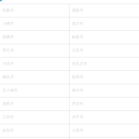
札幌市
函館市
小樽市
旭川市
室蘭市
釧路市
帯広市
北見市
夕張市
岩見沢市
網走市
留萌市
苫小牧市
稚内市
美唄市
芦別市
江別市
赤平市
紋別市
士別市