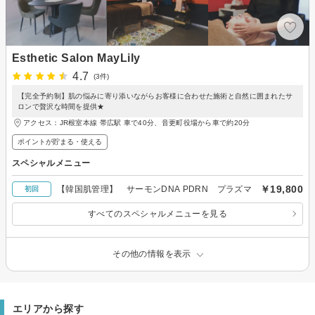
Esthetic Salon MayLily
4.7
(3件)
【完全予約制】肌の悩みに寄り添いながらお客様に合わせた施術と自然に囲まれたサ
ロンで贅沢な時間を提供★
アクセス：JR根室本線 帯広駅 車で40分、音更町役場から車で約20分
ポイントが貯まる・使える
スペシャルメニュー
￥19,800
【韓国肌管理】 サーモンDNA PDRN プラズマ
初回
すべてのスペシャルメニューを見る
その他の情報を表示
エリアから探す