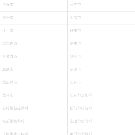
名寄市
三笠市
根室市
千歳市
滝川市
砂川市
歌志内市
深川市
富良野市
登別市
恵庭市
伊達市
北広島市
石狩市
北斗市
石狩郡当別町
石狩郡新篠津村
松前郡松前町
松前郡福島町
上磯郡知内町
上磯郡木古内町
亀田郡七飯町