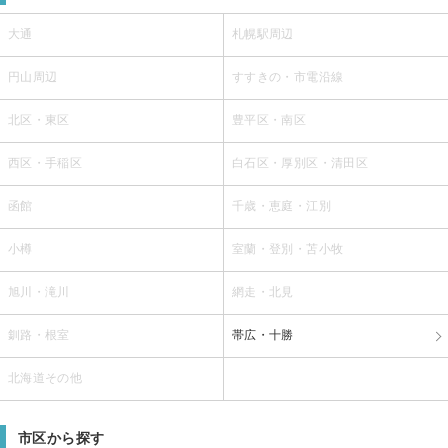
大通
札幌駅周辺
円山周辺
すすきの・市電沿線
北区・東区
豊平区・南区
西区・手稲区
白石区・厚別区・清田区
函館
千歳・恵庭・江別
小樽
室蘭・登別・苫小牧
旭川・滝川
網走・北見
釧路・根室
帯広・十勝
北海道その他
市区から探す