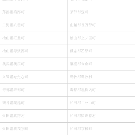
茅部郡鹿部町
茅部郡森町
二海郡八雲町
山越郡長万部町
檜山郡江差町
檜山郡上ノ国町
檜山郡厚沢部町
爾志郡乙部町
奥尻郡奥尻町
瀬棚郡今金町
久遠郡せたな町
島牧郡島牧村
寿都郡寿都町
寿都郡黒松内町
磯谷郡蘭越町
虻田郡ニセコ町
虻田郡真狩村
虻田郡留寿都村
虻田郡喜茂別町
虻田郡京極町