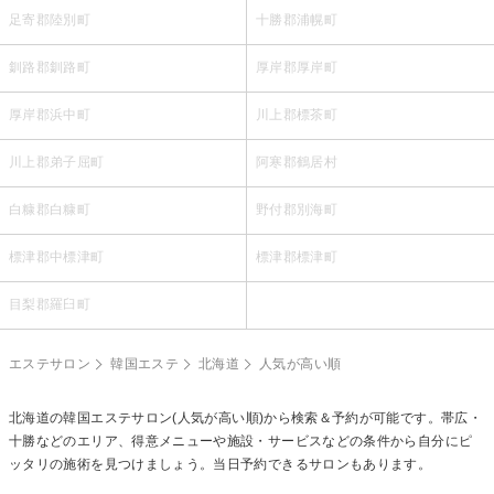
足寄郡陸別町
十勝郡浦幌町
釧路郡釧路町
厚岸郡厚岸町
厚岸郡浜中町
川上郡標茶町
川上郡弟子屈町
阿寒郡鶴居村
白糠郡白糠町
野付郡別海町
標津郡中標津町
標津郡標津町
目梨郡羅臼町
エステサロン
韓国エステ
北海道
人気が高い順
北海道の
韓国エステ
サロン(人気が高い順)から検索＆予約が可能です。帯広・
十勝などのエリア、得意メニューや施設・サービスなどの条件から自分にピ
ッタリの施術を見つけましょう。当日予約できるサロンもあります。