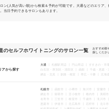
ロン(人気が高い順)から検索＆予約が可能です。大通などのエリア
う。当日予約できるサロンもあります。
おすすめ順
道のセルフホワイトニングのサロン一覧
探しくださ
大通
札幌駅周辺
円山周辺
すすきの・市
リアから探す
白石区・厚別区・清田区
函館
千歳・恵庭・
網走・北見
釧路・根室
帯広・十勝
北海
札幌市
函館市
小樽市
旭川市
室蘭市
網走市
留萌市
苫小牧市
稚内市
美唄市
名寄市
三笠市
根室市
千歳市
滝川市
恵庭市
伊達市
北広島市
石狩市
北斗市
松前郡福島町
上磯郡知内町
上磯郡木古内町