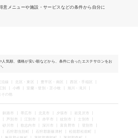
、得意メニューや施設・サービスなどの条件から自分に
や人気順、価格が安い順などから、条件に合ったエステサロンをお
い。
電沿線
北区・東区
豊平区・南区
西区・手稲区
江別
小樽
室蘭・登別・苫小牧
旭川・滝川
道その他
釧路市
帯広市
北見市
夕張市
岩見沢市
芦別市
江別市
赤平市
紋別市
士別市
砂川市
歌志内市
深川市
富良野市
登別市
石狩郡当別町
石狩郡新篠津村
松前郡松前町
亀田郡七飯町
茅部郡鹿部町
茅部郡森町