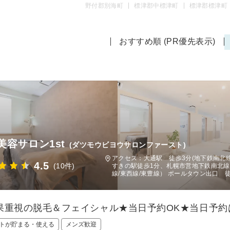
野付郡別海町
標津郡中標津町
標津郡標津町
おすすめ順 (PR優先表示)
美容サロン1st
(ダツモウビヨウサロンファースト)
アクセス：大通駅 徒歩3分(地下鉄南北線
4.5
(10件)
すきの駅徒歩1分、札幌市営地下鉄南北線 
線/東西線/東豊線） ポールタウン出口 
果重視の脱毛＆フェイシャル★当日予約OK★当日予約
トが貯まる・使える
メンズ歓迎