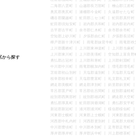
二海郡八雲町
山越郡長万部町
檜山郡江差町
奥尻郡奥尻町
瀬棚郡今金町
久遠郡せたな町
磯谷郡蘭越町
虻田郡ニセコ町
虻田郡真狩村
虻田郡倶知安町
岩内郡共和町
岩内郡岩内町
古平郡古平町
余市郡仁木町
余市郡余市町
空知郡上砂川町
夕張郡由仁町
夕張郡長沼町
樺戸郡新十津川町
雨竜郡妹背牛町
雨竜郡秩
上川郡鷹栖町
上川郡東神楽町
上川郡当麻町
上川郡東川町
上川郡美瑛町
空知郡上富良野
区から探す
勇払郡占冠村
上川郡和寒町
上川郡剣淵町
中川郡中川町
雨竜郡幌加内町
増毛郡増毛町
苫前郡初山別村
天塩郡遠別町
天塩郡天塩町
枝幸郡枝幸町
天塩郡豊富町
礼文郡礼文町
網走郡美幌町
網走郡津別町
斜里郡斜里町
常呂郡置戸町
常呂郡佐呂間町
紋別郡遠軽町
紋別郡西興部村
紋別郡雄武町
網走郡大空町
勇払郡厚真町
虻田郡洞爺湖町
勇払郡安平町
新冠郡新冠町
浦河郡浦河町
様似郡様似町
河東郡士幌町
河東郡上士幌町
河東郡鹿追町
河西郡中札内村
河西郡更別村
広尾郡大樹町
中川郡豊頃町
中川郡本別町
足寄郡足寄町
厚岸郡厚岸町
厚岸郡浜中町
川上郡標茶町