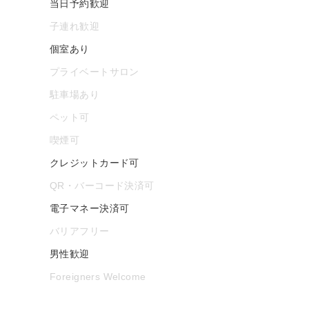
当日予約歓迎
子連れ歓迎
個室あり
プライベートサロン
駐車場あり
ペット可
喫煙可
クレジットカード可
QR・バーコード決済可
電子マネー決済可
バリアフリー
男性歓迎
Foreigners Welcome