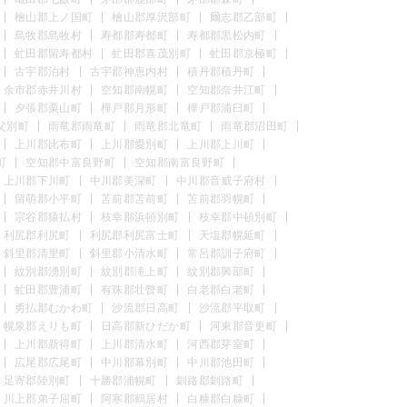
檜山郡上ノ国町
檜山郡厚沢部町
爾志郡乙部町
島牧郡島牧村
寿都郡寿都町
寿都郡黒松内町
虻田郡留寿都村
虻田郡喜茂別町
虻田郡京極町
古宇郡泊村
古宇郡神恵内村
積丹郡積丹町
余市郡赤井川村
空知郡南幌町
空知郡奈井江町
夕張郡栗山町
樺戸郡月形町
樺戸郡浦臼町
父別町
雨竜郡雨竜町
雨竜郡北竜町
雨竜郡沼田町
上川郡比布町
上川郡愛別町
上川郡上川町
町
空知郡中富良野町
空知郡南富良野町
上川郡下川町
中川郡美深町
中川郡音威子府村
留萌郡小平町
苫前郡苫前町
苫前郡羽幌町
宗谷郡猿払村
枝幸郡浜頓別町
枝幸郡中頓別町
利尻郡利尻町
利尻郡利尻富士町
天塩郡幌延町
斜里郡清里町
斜里郡小清水町
常呂郡訓子府町
紋別郡湧別町
紋別郡滝上町
紋別郡興部町
虻田郡豊浦町
有珠郡壮瞥町
白老郡白老町
勇払郡むかわ町
沙流郡日高町
沙流郡平取町
幌泉郡えりも町
日高郡新ひだか町
河東郡音更町
上川郡新得町
上川郡清水町
河西郡芽室町
広尾郡広尾町
中川郡幕別町
中川郡池田町
足寄郡陸別町
十勝郡浦幌町
釧路郡釧路町
川上郡弟子屈町
阿寒郡鶴居村
白糠郡白糠町