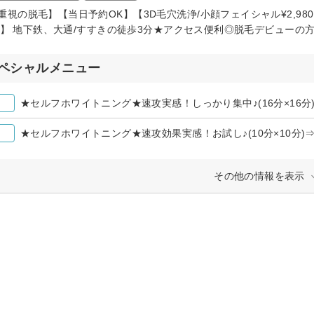
重視の脱毛】【当日予約OK】【3D毛穴洗浄/小顔フェイシャル¥2,980
980】 地下鉄、大通/すすきの徒歩3分★アクセス便利◎脱毛デビューの
ペシャルメニュー
★セルフホワイトニング★速攻実感！しっかり集中♪(16分×16分)￥
★セルフホワイトニング★速攻効果実感！お試し♪(10分×10分)⇒￥
その他の情報を表示