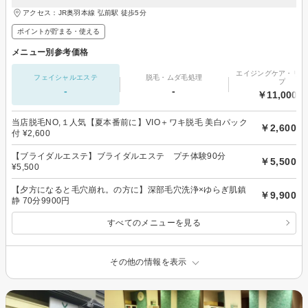
アクセス：JR奥羽本線 弘前駅 徒歩5分
ポイントが貯まる・使える
メニュー別参考価格
エイジングケア・リフ
フェイシャルエステ
脱毛・ムダ毛処理
プ
-
-
￥11,000～
当店脱毛NO,１人気【夏本番前に】VIO＋ワキ脱毛 美白パック
￥2,600
付 ¥2,600
【ブライダルエステ】ブライダルエステ プチ体験90分
￥5,500
¥5,500
【夕方になると毛穴崩れ。の方に】深部毛穴洗浄×ゆらぎ肌鎮
￥9,900
静 70分9900円
すべてのメニューを見る
その他の情報を表示