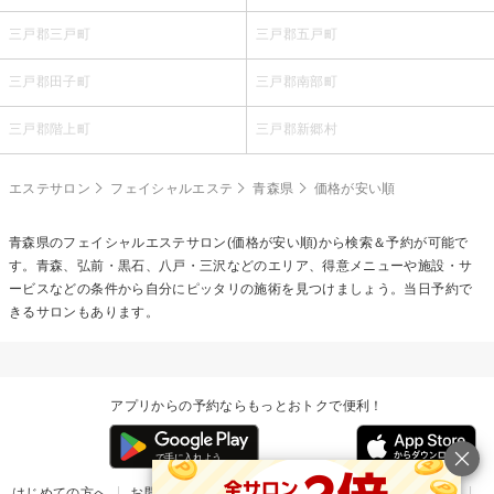
三戸郡三戸町
三戸郡五戸町
三戸郡田子町
三戸郡南部町
三戸郡階上町
三戸郡新郷村
エステサロン
フェイシャルエステ
青森県
価格が安い順
青森県の
フェイシャルエステ
サロン(価格が安い順)から検索＆予約が可能で
す。青森、弘前・黒石、八戸・三沢などのエリア、得意メニューや施設・サ
ービスなどの条件から自分にピッタリの施術を見つけましょう。当日予約で
きるサロンもあります。
アプリからの予約ならもっとおトクで便利！
はじめての方へ
お問い合わせ
ヘルプ
リリース情報
利用規約