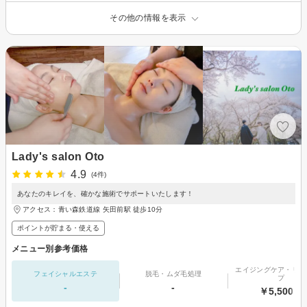
その他の情報を表示
Lady's salon Oto
4.9
(4件)
あなたのキレイを、確かな施術でサポートいたします！
アクセス：青い森鉄道線 矢田前駅 徒歩10分
ポイントが貯まる・使える
メニュー別参考価格
エイジングケア・リフ
フェイシャルエステ
脱毛・ムダ毛処理
プ
-
-
￥5,500～