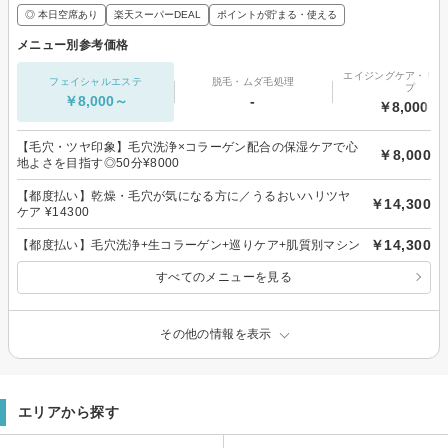
◎ 本日空席あり
楽天スーパーDEAL
ポイントが貯まる・使える
メニュー別参考価格
エイジングケア・リフ
フェイシャルエステ
脱毛・ムダ毛処理
プ
￥8,000～
-
￥8,000～
【毛穴・ツヤ印象】毛穴洗浄×コラーゲン配合の保湿ケアで心
￥8,000
地よさを目指す◎50分¥8000
【都度払い】乾燥・毛穴が気になる方に／うるおいハリツヤ
￥14,300
ケア ¥14300
￥14,300
【都度払い】毛穴洗浄+生コラーゲン+巡りケア+肌質別マシン
すべてのメニューを見る
その他の情報を表示
エリアから探す