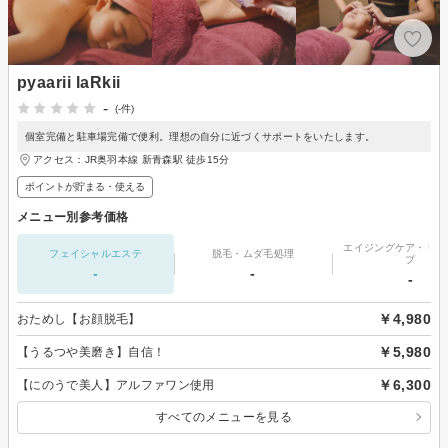
pyaarii laRkii
-
(-件)
個室完備と駐車場完備で便利。理想の自分に近づくサポートをいたします。
アクセス：JR奥羽本線 新青森駅 徒歩15分
ポイントが貯まる・使える
メニュー別参考価格
エイジングケア・リフ
フェイシャルエステ
脱毛・ムダ毛処理
プ
-
-
-
￥4,980
おためし【お顔脱毛】
￥5,980
【うるつや美磨き】自信！
￥6,300
【にのうで美人】アルファワン使用
すべてのメニューを見る