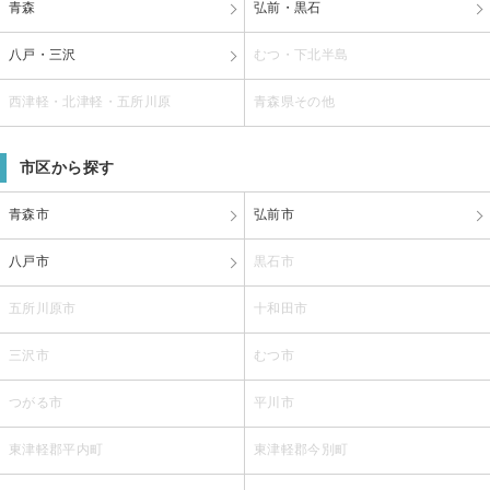
青森
弘前・黒石
八戸・三沢
むつ・下北半島
西津軽・北津軽・五所川原
青森県その他
市区から探す
青森市
弘前市
八戸市
黒石市
五所川原市
十和田市
三沢市
むつ市
つがる市
平川市
東津軽郡平内町
東津軽郡今別町