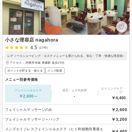
小さな理容店 nagahora
4.5
(17件)
レディースシェービング・エステメニューも受けられる、安心・丁寧・快適な理容室♪
アクセス：JR奥羽本線 青森駅 徒歩25分
ポイントが貯まる・使える
メンズ歓迎
メニュー別参考価格
エイジングケア・リフ
フェイシャルエステ
脱毛・ムダ毛処理
プ
￥2,600～
-
￥4,400～
￥2,600
フェイシャルマッサージのみ
￥3,200
フェイシャルマッサージ＋パック
メンズエイジレスフェイシャルエステ（ヒト幹細胞培養液エ
￥4,400