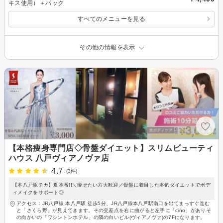
キス使用）＋パック
すべてのメニューを見る
その他の情報を表示
【本格痩身専門店◇骨盤ダイエット】スリムビューティ
ハウス 八戸ヴィアノヴァ店
4.7
(3件)
【本八戸駅チカ】夏本番!!＼痩せたい方大歓迎／骨盤に着目した本気ダイエットでボデ
ィメイクをサポート◎
アクセス：JR八戸線 本八戸駅 徒歩5分、JR八戸線本八戸駅南口を出てまっすぐ進む
と「さくら野」が見えてきます。その交差点を右に曲がると左手に「cino」がありそ
の向かいの「ワシントンホテル」の隣の白いビル(ヴィアノヴァ)の7Fになります。