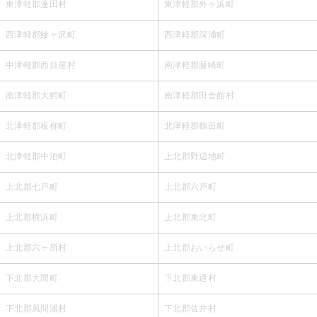
東津軽郡蓬田村
東津軽郡外ヶ浜町
西津軽郡鰺ヶ沢町
西津軽郡深浦町
中津軽郡西目屋村
南津軽郡藤崎町
南津軽郡大鰐町
南津軽郡田舎館村
北津軽郡板柳町
北津軽郡鶴田町
北津軽郡中泊町
上北郡野辺地町
上北郡七戸町
上北郡六戸町
上北郡横浜町
上北郡東北町
上北郡六ヶ所村
上北郡おいらせ町
下北郡大間町
下北郡東通村
下北郡風間浦村
下北郡佐井村