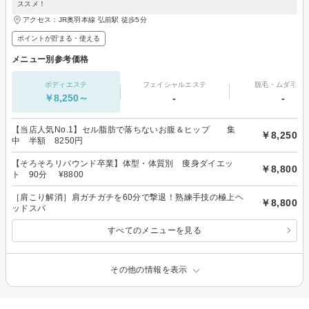
ススメ！
アクセス：JR奥羽本線 弘前駅 徒歩5分
ポイントが貯まる・使える
メニュー別参考価格
ボディエステ
フェイシャルエステ
脱毛・ムダ毛処
￥8,250～
-
-
【当店人気No.1】セル脂肪で落ちないお腹＆ヒップ 集
￥8,250
中 半額 8250円
【そろそろリバウンド卒業】体型・体質別 痩身ダイエッ
￥8,800
ト 90分 ¥8800
［肩こり解消］肩ガチガチを60分で撃退！熟練手技の極上ヘ
￥8,800
ッドスパ
すべてのメニューを見る
その他の情報を表示