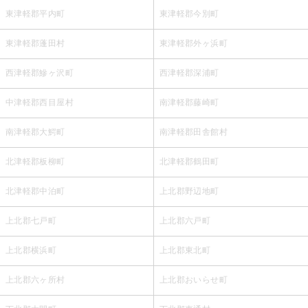
東津軽郡平内町
東津軽郡今別町
東津軽郡蓬田村
東津軽郡外ヶ浜町
西津軽郡鰺ヶ沢町
西津軽郡深浦町
中津軽郡西目屋村
南津軽郡藤崎町
南津軽郡大鰐町
南津軽郡田舎館村
北津軽郡板柳町
北津軽郡鶴田町
北津軽郡中泊町
上北郡野辺地町
上北郡七戸町
上北郡六戸町
上北郡横浜町
上北郡東北町
上北郡六ヶ所村
上北郡おいらせ町