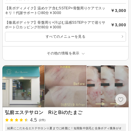
【美ボディメイク】温めケア含む5STEP×骨盤周りケアでスッ
￥3,000
キリ！代謝サポート◎80分￥3000
【徹底ボディケア】骨盤周り×汗ばむ温感5STEPケアで巡りサ
￥3,000
ポート◎カッピング付80分￥3000
すべてのメニューを見る
その他の情報を表示
弘前エステサロン RiとBiのたまご
4.5
(2件)
結果にこだわるエステサロン☆夏までに綺麗に！短期集中脱毛と全身ボディ痩身がオ