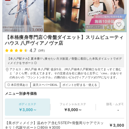
【本格痩身専門店◇骨盤ダイエット】スリムビューティ
ハウス 八戸ヴィアノヴァ店
4.7
(3件)
【本八戸駅チカ】夏本番!!＼痩せたい方大歓迎／骨盤に着目した本気ダイエットでボデ
ィメイクをサポート◎
アクセス：JR八戸線 本八戸駅 徒歩5分、JR八戸線本八戸駅南口を出てまっすぐ進む
と「さくら野」が見えてきます。その交差点を右に曲がると左手に「cino」がありそ
の向かいの「ワシントンホテル」の隣の白いビル(ヴィアノヴァ)の7Fになります。
◎ 本日空席あり
楽天スーパーDEAL
ポイントが貯まる・使える
メニュー別参考価格
ボディエステ
フェイシャルエステ
脱毛・ムダ毛処
￥3,000～
￥8,000～
-
【美ボディメイク】温めケア含む5STEP×骨盤周りケアでスッ
￥3,000
キリ！代謝サポート◎80分￥3000