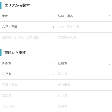
エリアから探す
青森
弘前・黒石
八戸・三沢
むつ・下北半島
西津軽・北津軽・五所川原
青森県その他
市区から探す
青森市
弘前市
八戸市
黒石市
五所川原市
十和田市
三沢市
むつ市
つがる市
平川市