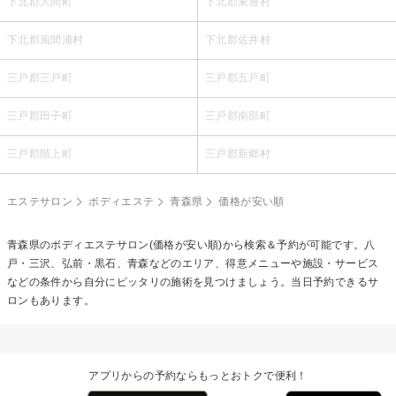
下北郡大間町
下北郡東通村
下北郡風間浦村
下北郡佐井村
三戸郡三戸町
三戸郡五戸町
三戸郡田子町
三戸郡南部町
三戸郡階上町
三戸郡新郷村
エステサロン
ボディエステ
青森県
価格が安い順
青森県の
ボディエステ
サロン(価格が安い順)から検索＆予約が可能です。八
戸・三沢、弘前・黒石、青森などのエリア、得意メニューや施設・サービス
などの条件から自分にピッタリの施術を見つけましょう。当日予約できるサ
ロンもあります。
アプリからの予約ならもっとおトクで便利！