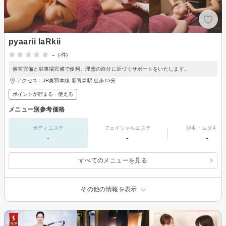
pyaarii laRkii
-
(-件)
個室完備と駐車場完備で便利。理想の自分に近づくサポートをいたします。
アクセス：JR奥羽本線 新青森駅 徒歩15分
ポイントが貯まる・使える
メニュー別参考価格
ボディエステ
フェイシャルエステ
脱毛・ムダ毛処
-
-
-
すべてのメニューを見る
その他の情報を表示