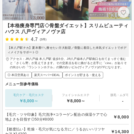
【本格痩身専門店◇骨盤ダイエット】スリムビューティ
ハウス 八戸ヴィアノヴァ店
4.7
(3件)
【本八戸駅チカ】夏本番!!＼痩せたい方大歓迎／骨盤に着目した本気ダイエットでボデ
ィメイクをサポート◎
アクセス：JR八戸線 本八戸駅 徒歩5分、JR八戸線本八戸駅南口を出てまっすぐ進む
と「さくら野」が見えてきます。その交差点を右に曲がると左手に「cino」がありそ
の向かいの「ワシントンホテル」の隣の白いビル(ヴィアノヴァ)の7Fになります。
◎ 本日空席あり
楽天スーパーDEAL
ポイントが貯まる・使える
メニュー別参考価格
毛穴ケア・毛穴エステ
フェイシャルエステ
脱毛・ムダ毛処
￥8,000～
￥8,000～
-
【毛穴・ツヤ印象】毛穴洗浄×コラーゲン配合の保湿ケアで心
￥8,000
地よさを目指す◎50分¥8000
【都度払い】乾燥・毛穴が気になる方に／うるおいハリツヤ
￥14,300
ケア ¥14300