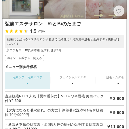
弘前エステサロン RiとBiのたまご
4.5
(2件)
結果にこだわるエステサロン☆夏までに綺麗に！短期集中脱毛と全身ボディ痩身がオ
ススメ！
アクセス：JR奥羽本線 弘前駅 徒歩5分
ポイントが貯まる・使える
メニュー別参考価格
毛穴ケア・毛穴エステ
フェイシャルエステ
脱毛・ムダ毛処
-
-
-
当店脱毛NO,１人気【夏本番前に】VIO＋ワキ脱毛 美白パック
￥2,600
付 ¥2,600
【夕方になると毛穴崩れ。の方に】深部毛穴洗浄×ゆらぎ肌鎮
￥9,900
静 70分9900円
＜新規★本気の肌改善＞全国8万件の症例が証明する肌改善コ
￥11,000
ース 90分 ¥11000