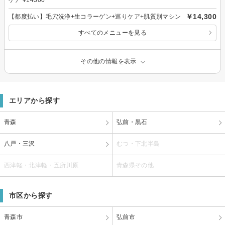
￥14,300
【都度払い】毛穴洗浄+生コラーゲン+巡りケア+肌質別マシン
すべてのメニューを見る
その他の情報を表示
エリアから探す
青森
弘前・黒石
八戸・三沢
むつ・下北半島
西津軽・北津軽・五所川原
青森県その他
市区から探す
青森市
弘前市