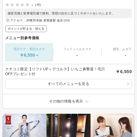
-
(-件)
個室完備と駐車場完備で便利。理想の自分に近づくサポートをいたします。
アクセス：JR奥羽本線 新青森駅 徒歩15分
ポイントが貯まる・使える
メニュー別参考価格
毛穴ケア・毛穴エステ
フェイシャルエステ
脱毛・ムダ毛処
￥6,550～
-
-
クチコミ限定【リフトUP＋デコルテ】いちご鼻撃退！毛穴
￥6,550
OFFプレゼント付
すべてのメニューを見る
その他の情報を表示