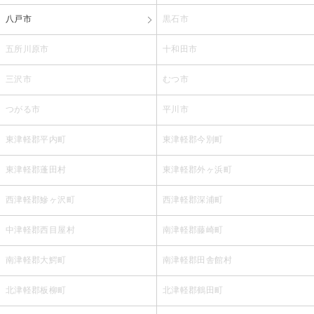
八戸市
黒石市
五所川原市
十和田市
三沢市
むつ市
つがる市
平川市
東津軽郡平内町
東津軽郡今別町
東津軽郡蓬田村
東津軽郡外ヶ浜町
西津軽郡鰺ヶ沢町
西津軽郡深浦町
中津軽郡西目屋村
南津軽郡藤崎町
南津軽郡大鰐町
南津軽郡田舎館村
北津軽郡板柳町
北津軽郡鶴田町