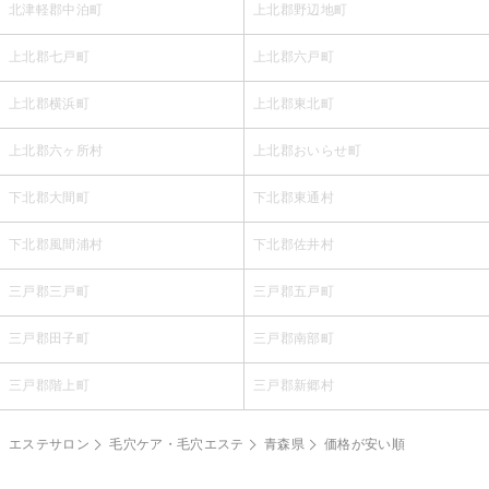
北津軽郡中泊町
上北郡野辺地町
上北郡七戸町
上北郡六戸町
上北郡横浜町
上北郡東北町
上北郡六ヶ所村
上北郡おいらせ町
下北郡大間町
下北郡東通村
下北郡風間浦村
下北郡佐井村
三戸郡三戸町
三戸郡五戸町
三戸郡田子町
三戸郡南部町
三戸郡階上町
三戸郡新郷村
エステサロン
毛穴ケア・毛穴エステ
青森県
価格が安い順