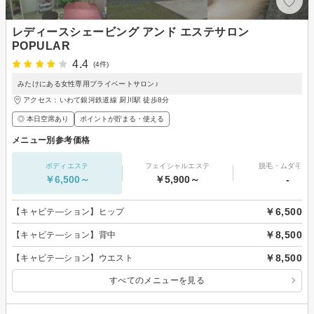
レディースシェービング アンド エステサロン
POPULAR
4.4
(4件)
みたけにある女性専用プライベートサロン♪
アクセス：いわて銀河鉄道線 厨川駅 徒歩8分
◎ 本日空席あり
ポイントが貯まる・使える
メニュー別参考価格
ボディエステ
フェイシャルエステ
脱毛・ムダ毛処
￥6,500～
￥5,900～
-
￥6,500
【キャビテ―ション】ヒップ
￥8,500
【キャビテ―ション】背中
￥8,500
【キャビテ―ション】ウエスト
すべてのメニューを見る