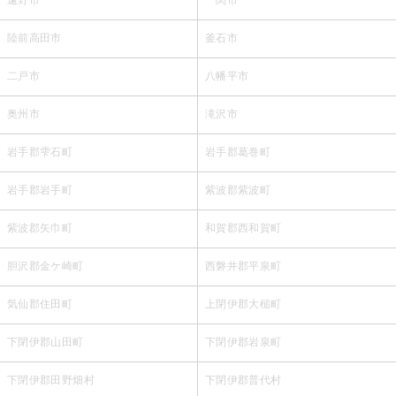
陸前高田市
釜石市
二戸市
八幡平市
奥州市
滝沢市
岩手郡雫石町
岩手郡葛巻町
岩手郡岩手町
紫波郡紫波町
紫波郡矢巾町
和賀郡西和賀町
胆沢郡金ケ崎町
西磐井郡平泉町
気仙郡住田町
上閉伊郡大槌町
下閉伊郡山田町
下閉伊郡岩泉町
下閉伊郡田野畑村
下閉伊郡普代村