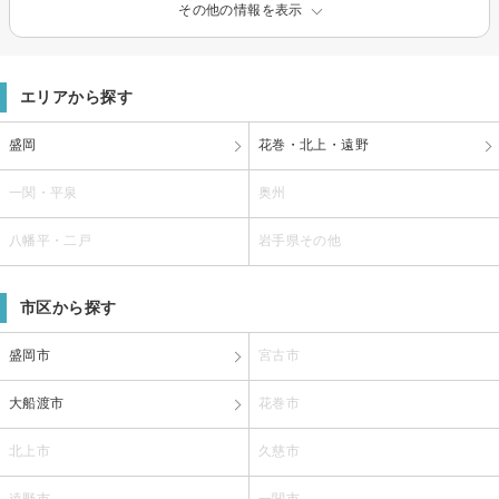
その他の情報を表示
エリアから探す
盛岡
花巻・北上・遠野
一関・平泉
奥州
八幡平・二戸
岩手県その他
市区から探す
盛岡市
宮古市
大船渡市
花巻市
北上市
久慈市
遠野市
一関市