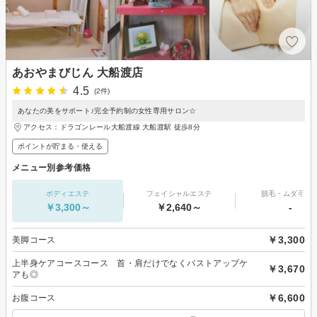
あおやまびじん 大船渡店
4.5
(2件)
あなたの美をサポート♪完全予約制の女性専用サロン☆
アクセス：ドラゴンレール大船渡線 大船渡駅 徒歩8分
ポイントが貯まる・使える
メニュー別参考価格
ボディエステ
フェイシャルエステ
脱毛・ムダ毛処
￥3,300～
￥2,640～
-
￥3,300
美脚コース
上半身ケアコースコース 首・肩だけでなくバストアップケ
￥3,670
アも◎
￥6,600
お腹コース