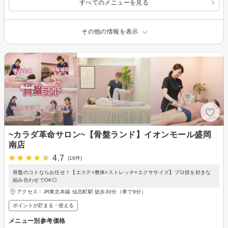
すべてのメニューを見る
その他の情報を表示
~カラダ革命サロン~【骨盤ランド】イオンモール盛岡
南店
4.7
(16件)
骨盤のコトならお任せ！【エステ×整体×ストレッチ×エクササイズ】プロ技を好きな
組み合わせでOK◎
アクセス：JR東北本線 仙北町駅 徒歩30分（車で9分）
ポイントが貯まる・使える
メニュー別参考価格