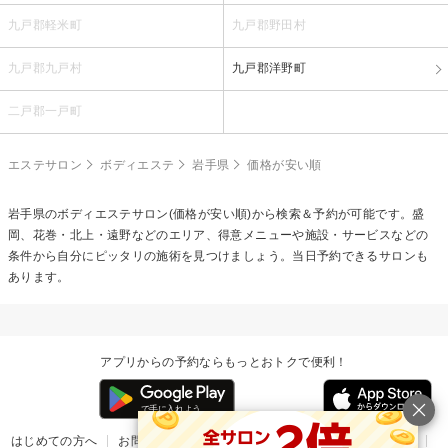
九戸郡軽米町
九戸郡野田村
九戸郡九戸村
九戸郡洋野町
二戸郡一戸町
エステサロン
ボディエステ
岩手県
価格が安い順
岩手県の
ボディエステ
サロン(価格が安い順)から検索＆予約が可能です。盛
岡、花巻・北上・遠野などのエリア、得意メニューや施設・サービスなどの
条件から自分にピッタリの施術を見つけましょう。当日予約できるサロンも
あります。
アプリからの予約ならもっとおトクで便利！
はじめての方へ
お問い合わせ
ヘルプ
リリース情報
利用規約