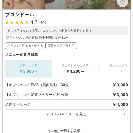
プロンドール
4.7
(3件)
癒し上手はキレイ上手♪ エイジングも痩身も大満足をお届け！
アクセス：JR八戸線 陸中中野駅 徒歩21分
ポイントが貯まる・使える
楽天ペイアプリ対応
メニュー別参考価格
ボディエステ
フェイシャルエステ
脱毛・ムダ毛処
￥3,000～
￥4,200～
-
￥3,000
【オプション】EMS（筋肉運動）30分
￥3,000
【オプション】足裏マッサージ30分強
￥4,000
足裏マッサージ
すべてのメニューを見る
その他の情報を表示