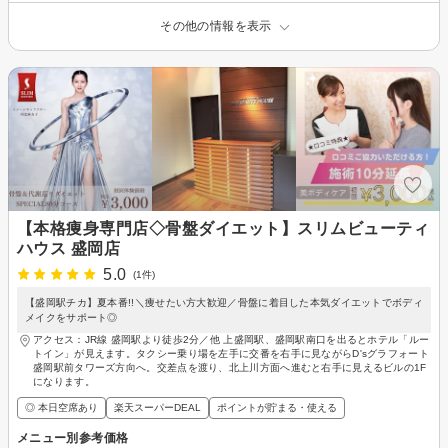
その他の情報を表示
【本格痩身専門店◇骨盤ダイエット】スリムビューティ
ハウス 盛岡店
5.0
(1件)
【盛岡駅チカ】夏本番!!＼痩せたい方大歓迎／骨盤に着目した本気ダイエットでボディ
メイクをサポート◎
アクセス：JR線 盛岡駅より徒歩2分／他 上盛岡駅、盛岡駅南口を出るとホテル「ルー
トイン」が見えます。タクシー乗り場を左手に交番を右手に見ながらD'sグラフォート
盛岡駅前タワーズ方向へ。交差点を渡り、北上川方面へ進むと右手に見えるビルの1F
になります。
◎ 本日空席あり
楽天スーパーDEAL
ポイントが貯まる・使える
メニュー別参考価格