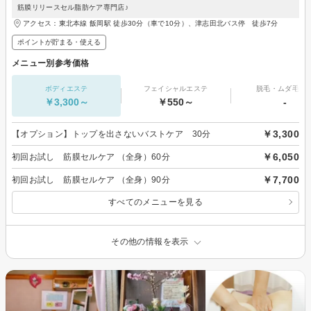
筋膜リリースセル脂肪ケア専門店♪
アクセス：東北本線 飯岡駅 徒歩30分（車で10分）、津志田北バス停 徒歩7分
ポイントが貯まる・使える
メニュー別参考価格
ボディエステ
フェイシャルエステ
脱毛・ムダ毛処
￥3,300～
￥550～
-
￥3,300
【オプション】トップを出さないバストケア 30分
￥6,050
初回お試し 筋膜セルケア （全身）60分
￥7,700
初回お試し 筋膜セルケア （全身）90分
すべてのメニューを見る
その他の情報を表示