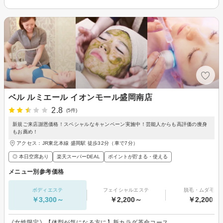
ベル ルミエール イオンモール盛岡南店
2.8
(5件)
新規ご来店謝恩価格！スペシャルなキャンペーン実施中！芸能人からも高評価の痩身
もお薦め！
アクセス：JR東北本線 盛岡駅 徒歩32分（車で7分）
◎ 本日空席あり
楽天スーパーDEAL
ポイントが貯まる・使える
メニュー別参考価格
ボディエステ
フェイシャルエステ
脱毛・ムダ毛処
￥3,300～
￥2,200～
￥2,200～
《女性限定》【体型が気になる方に】新カラダ革命コース