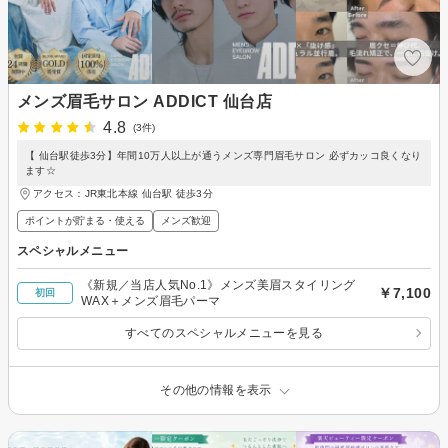
メンズ眉毛サロン ADDICT 仙台店
4.8
(3件)
【 仙台駅徒歩3分】年間10万人以上が通うメンズ専門眉毛サロン 必ずカッコ良くなり
ます☆
アクセス：JR東北本線 仙台駅 徒歩3分
ポイントが貯まる・使える
メンズ歓迎
スペシャルメニュー
《新規／当店人気No.1》メンズ美眉スタイリング
￥7,100
初回
WAX＋メンズ眉毛パーマ
すべてのスペシャルメニューを見る
その他の情報を表示