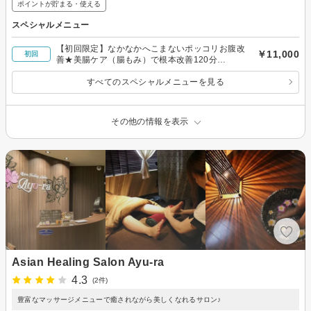
ポイントが貯まる・使える
スペシャルメニュー
【初回限定】なかなかへこまないポッコリお腹改
￥11,000
初回
善★美腸ケア（腸もみ）で根本改善120分
¥16500→
すべてのスペシャルメニューを見る
その他の情報を表示
Asian Healing Salon Ayu-ra
4.3
(2件)
豊富なマッサージメニューで癒されながら美しくなれるサロン♪