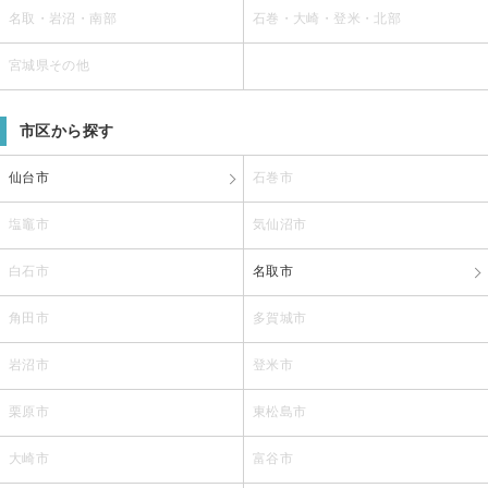
名取・岩沼・南部
石巻・大崎・登米・北部
宮城県その他
市区から探す
仙台市
石巻市
塩竈市
気仙沼市
白石市
名取市
角田市
多賀城市
岩沼市
登米市
栗原市
東松島市
大崎市
富谷市