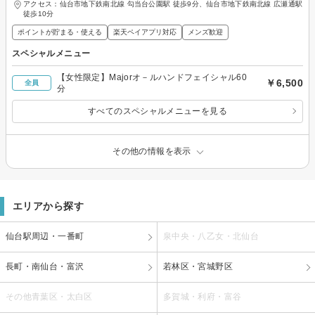
アクセス：仙台市地下鉄南北線 勾当台公園駅 徒歩9分、仙台市地下鉄南北線 広瀬通駅
徒歩10分
ポイントが貯まる・使える
楽天ペイアプリ対応
メンズ歓迎
スペシャルメニュー
【女性限定】Majorオ－ルハンドフェイシャル60
￥6,500
全員
分
すべてのスペシャルメニューを見る
その他の情報を表示
エリアから探す
仙台駅周辺・一番町
泉中央・八乙女・北仙台
長町・南仙台・富沢
若林区・宮城野区
その他青葉区・太白区
多賀城・利府・富谷