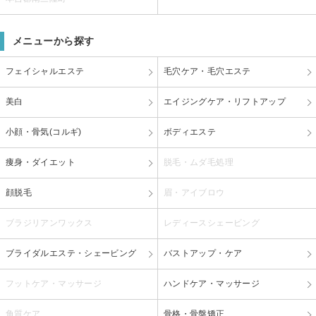
メニューから探す
フェイシャルエステ
毛穴ケア・毛穴エステ
美白
エイジングケア・リフトアップ
小顔・骨気(コルギ)
ボディエステ
痩身・ダイエット
脱毛・ムダ毛処理
顔脱毛
眉・アイブロウ
ブラジリアンワックス
レディースシェービング
ブライダルエステ・シェービング
バストアップ・ケア
フットケア・マッサージ
ハンドケア・マッサージ
角質ケア
骨格・骨盤矯正