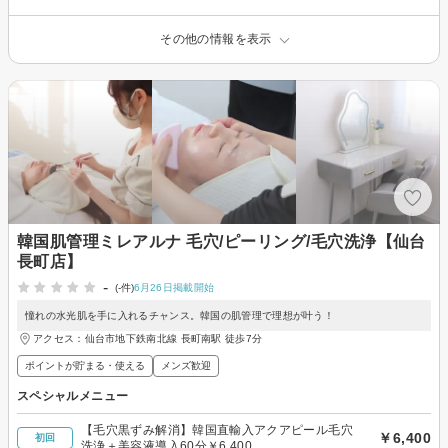
その他の情報を表示
韓国肌管理ミレアルナ 毛穴/ピーリング/毛穴洗浄【仙台
長町店】
-
(-件)
6月26日掲載開始
憧れの水光肌を手に入れるチャンス。韓国の肌管理で理想が叶う！
アクセス：仙台市地下鉄南北線 長町南駅 徒歩7分
ポイントが貯まる・使える
メンズ歓迎
スペシャルメニュー
【毛穴黒ずみ解消】韓国直輸入アクアピール毛穴
￥6,400
初回
洗浄＋美容液導入60分￥6,400