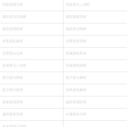
刈田郡蔵王町
刈田郡七ヶ宿町
柴田郡大河原町
柴田郡村田町
柴田郡柴田町
柴田郡川崎町
伊具郡丸森町
亘理郡亘理町
亘理郡山元町
宮城郡松島町
宮城郡七ヶ浜町
宮城郡利府町
黒川郡大和町
黒川郡大郷町
黒川郡大衡村
加美郡色麻町
加美郡加美町
遠田郡涌谷町
遠田郡美里町
牡鹿郡女川町
本吉郡南三陸町