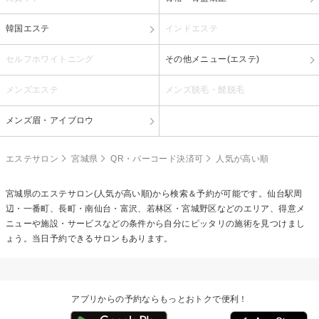
韓国エステ
インドエステ
セルフホワイトニング
その他メニュー(エステ)
メンズエステ
メンズ脱毛・髭脱毛
メンズ眉・アイブロウ
エステサロン
宮城県
QR・バーコード決済可
人気が高い順
宮城県のエステサロン(人気が高い順)から検索＆予約が可能です。仙台駅周
辺・一番町、長町・南仙台・富沢、若林区・宮城野区などのエリア、得意メ
ニューや施設・サービスなどの条件から自分にピッタリの施術を見つけまし
ょう。当日予約できるサロンもあります。
アプリからの予約ならもっとおトクで便利！