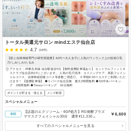
トータル美還元サロン mindエステ仙台店
4.7
(18件)
【肌と自律神経専門の研究部提携】40代〜大人女子に人気のワンランク上の技術◎毛
穴/しみ/しわ/たるみ
アクセス：JR東北本線 仙台駅徒歩5分【無料提携駐車場あり】 セントラルフィットネ
スクラブ仙台店内1Fにございます。 人気の毛穴洗浄、エイジングケア、美肌フェイシ
ャルコース、自律神経回復コース等多数ご用意◎、 ※早朝9:00〜エステご利用いただ
けます！ 【提携駐車場】 ◆リパーク仙台五橋 最大2時間無料 ◆SS中央パーキン
グ 2時間無料 ◆Timesパーキング 30分無料
ポイントが貯まる・使える
メンズ歓迎
スペシャルメニュー
【話題のエクソソーム・6GF処方】RG発酵プラズ
￥6,600
初回
ママスクフェイシャル30分 通常¥11,330→
すべてのスペシャルメニューを見る