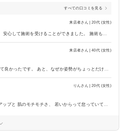
すべての口コミを見る
来店者さん | 20代 (女性)
初めて来店しましたが、スタッフの方の対応がとても親切で丁寧だったので、安心して施術を受けることができました。 施術も一つひとつ丁寧で、終わった後は顔がリフトアップしたように感じ、肌のツヤも良くなっていて嬉しかったです。 これからも継続して通いたいと思います。 提携駐車場があるので車でも通いやすく、その点も魅力だと感じました。
来店者さん | 40代 (女性)
一回の施術で見違えるように水分量が上がった感じがありました。 行ってみて良かったです。 あと、なぜか姿勢がちょっとだけ良くなりました。 体って繋がってるんですね。
りんさん | 20代 (女性)
とても話しやすく聞きやすいお姉様でした、 1回目で分かるくらいのトーンアップと 肌のモチモチさ、 若いからって怠っていてたとこ等ありましたが 自律神経がしっかり乱れてることがわかった日でした ウトウト寝れちゃう😴 良さです 立地は難しいと思いますがとてもおすすめです みなさんぜひ