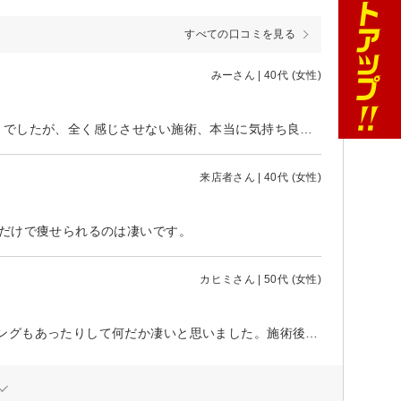
すべての口コミを見る
みーさん | 40代 (女性)
とっても良い体験をさせていただきました。担当の方は入社1年未満とのことでしたが、全く感じさせない施術、本当に気持ち良かったです。通えば理想の身体になりそうだと。宝くじを当てて是非とも通いたいです。
来店者さん | 40代 (女性)
るだけで痩せられるのは凄いです。
カヒミさん | 50代 (女性)
初めて利用しました。マシーンを使用したり、スタッフさんの手技、カッピングもあったりして何だか凄いと思いました。施術後は気持ちが良くなって眠くなってました。翌日、足が細くなってる!?と感じる出来事がありました。一回でこの効果は凄いと思いました。