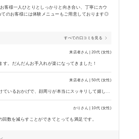
がお客様一人ひとりとしっかりと向き合い、丁寧にカウ
めてのお客様には体験メニューもご用意しております◎
すべての口コミを見る
来店者さん | 20代 (女性)
ます。だんだんお手入れが楽になってきました！
来店者さん | 50代 (女性)
顔脱毛したあとのツヤツヤ感に、毎回感動しています。うなじと合わせて続けているおかげで、顔周りが本当にスッキリして嬉しいです！いつも丁寧に施術してくださって、本当にありがとうございます。
かりさん | 10代 (女性)
の回数を減らすことができてとっても満足です。