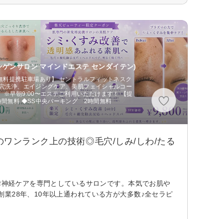
ンゲンサロン マインドエステ センダイテン)
【無料提携駐車場あり】 セントラルフィットネスク
毛穴洗浄、エイジングケア、美肌フェイシャルコー
※早朝9:00〜エステご利用いただけます！ 【提
間無料 ◆SS中央パーキング 2時間無料
ワンランク上の技術◎毛穴/しみ/しわ/たる
自律神経ケアを専門としているサロンです。本気でお肌や
業28年、10年以上通われている方が大多数♪全セラピ