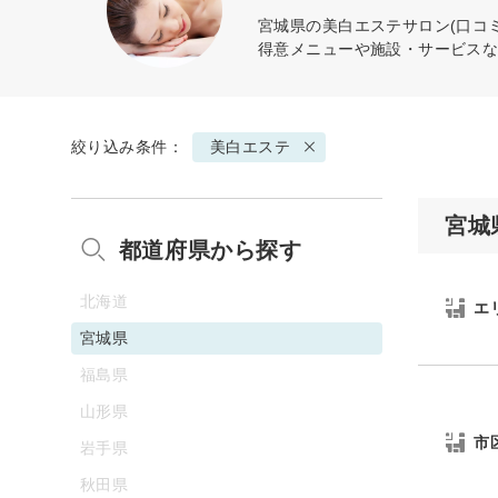
宮城県の
美白エステ
サロン(口コ
得意メニューや施設・サービス
絞り込み条件：
美白エステ
宮城
都道府県から探す
北海道
エ
宮城県
福島県
山形県
市
岩手県
秋田県