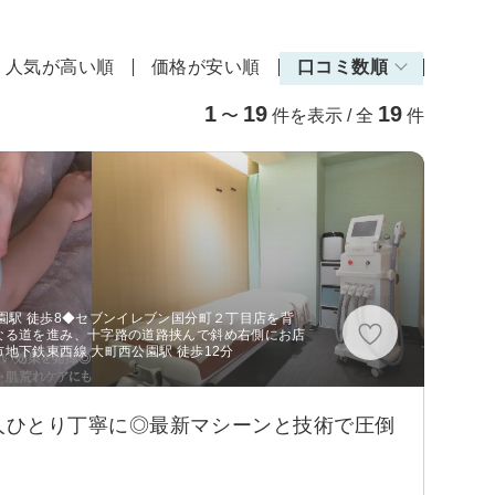
人気が高い順
価格が安い順
口コミ数順
1
19
19
〜
件を表示 / 全
件
園駅 徒歩8◆セブンイレブン国分町２丁目店を背
なる道を進み、十字路の道路挟んで斜め右側にお店
地下鉄東西線 大町西公園駅 徒歩12分
人ひとり丁寧に◎最新マシーンと技術で圧倒