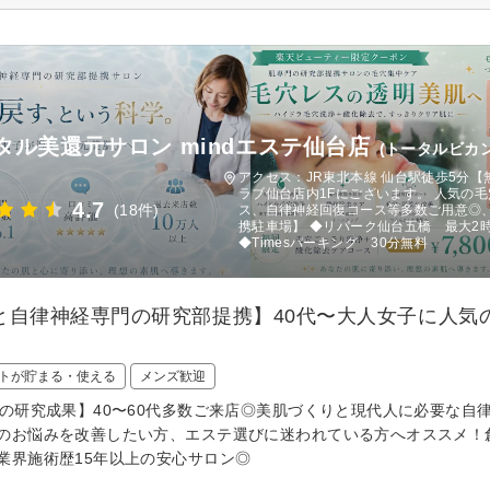
タル美還元サロン mindエステ仙台店
(トータルビカ
アクセス：JR東北本線 仙台駅徒歩5分
ラブ仙台店内1Fにございます。 人気の
4.7
(18件)
ス、自律神経回復コース等多数ご用意◎、 
携駐車場】 ◆リパーク仙台五橋 最大2時
◆Timesパーキング 30分無料
と自律神経専門の研究部提携】40代〜大人女子に人気の
トが貯まる・使える
メンズ歓迎
年の研究成果】40〜60代多数ご来店◎美肌づくりと現代人に必要な
のお悩みを改善したい方、エステ選びに迷われている方へオススメ！創
業界施術歴15年以上の安心サロン◎