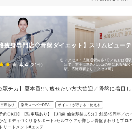
格痩身専門店◇骨盤ダイエット】スリムビューティ
)
アクセス：広瀬通駅徒歩7分／あおば通駅徒
4.4
(31件)
出て、右手に進みパルコの奥にあるAER
駅、広瀬通駅よりアクセス可］
台駅チカ】夏本番!!＼痩せたい方大歓迎／骨盤に着目
日空席あり
楽天スーパーDEAL
ポイントが貯まる・使える
予約OK◎】【駐車場あり】【JR線 仙台駅徒歩5分】創業45周年／の
かなボディづくりをサポート♪セルフケアが難しい骨盤まわりもプロの
トリートメント#エステ