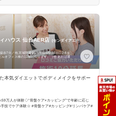
ハウス 仙台AER店
(センダイアエ
歩7分／他,宮城野通駅、JR仙台駅2F出口2-8を
ビルオフィス棟の11階になります。［他 あおば通
した本気ダイエットでボディメイクをサポー
べ59万人が体験◇“骨盤ケア×カッピング”で年齢に応じ
手技でケア体験☆ #骨盤ケア#カッピング#リンパケア#