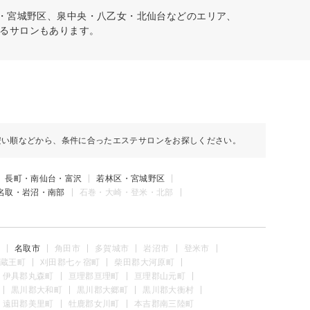
区・宮城野区、泉中央・八乙女・北仙台などのエリア、
るサロンもあります。
安い順などから、条件に合ったエステサロンをお探しください。
長町・南仙台・富沢
若林区・宮城野区
名取・岩沼・南部
石巻・大崎・登米・北部
名取市
角田市
多賀城市
岩沼市
登米市
蔵王町
刈田郡七ヶ宿町
柴田郡大河原町
伊具郡丸森町
亘理郡亘理町
亘理郡山元町
黒川郡大和町
黒川郡大郷町
黒川郡大衡村
遠田郡美里町
牡鹿郡女川町
本吉郡南三陸町