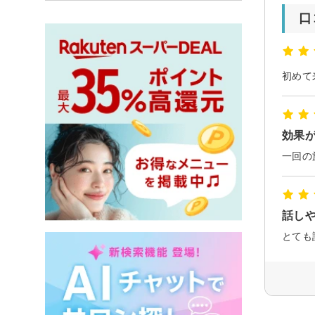
口
効果
話しや