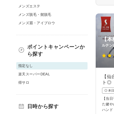
メンズエステ
メンズ脱毛・髭脱毛
メンズ眉・アイブロウ
【本
ルテン
ポイントキャンペーンか
ら探す
指定なし
楽天スーパーDEAL
【仙
ト◎
得サロ
◎ 本
【当日
た健や
日時から探す
ハンド