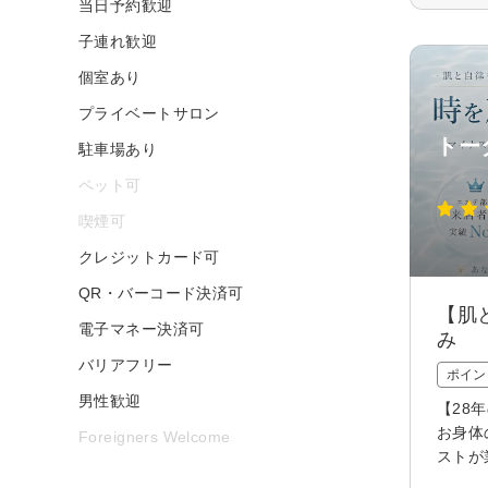
当日予約歓迎
子連れ歓迎
個室あり
プライベートサロン
トー
駐車場あり
ペット可
喫煙可
クレジットカード可
QR・バーコード決済可
【肌
電子マネー決済可
み
バリアフリー
ポイン
男性歓迎
【28
お身体
Foreigners Welcome
ストが