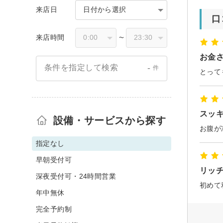
来店日
日付から選択
口
来店時間
〜
お金
-
条件を指定して検索
件
スッ
設備・サービスから探す
お腹が
指定なし
早朝受付可
リッ
深夜受付可・24時間営業
年中無休
完全予約制