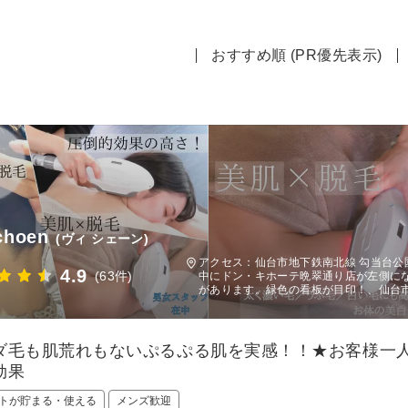
おすすめ順 (PR優先表示)
choen
(ヴィ シェーン)
アクセス：仙台市地下鉄南北線 勾当台公
4.9
(63件)
中にドン・キホーテ晩翠通り店が左側に
があります。緑色の看板が目印！、仙台市
ダ毛も肌荒れもないぷるぷる肌を実感！！★お客様一
効果
トが貯まる・使える
メンズ歓迎