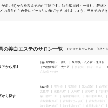
ミが多い順)から検索＆予約が可能です。仙台駅周辺・一番町、若林
などの条件から自分にピッタリの施術を見つけましょう。当日予約でき
県の美白エステのサロン一覧
おすすめ順や人気順、価格が
仙台駅周辺・一番町
泉中央・八乙女・北仙台
リアから探す
その他青葉区・太白区
多賀城・利府・富谷
宮城県その他
仙台市
石巻市
塩竈市
気仙沼市
白石市
栗原市
東松島市
大崎市
富谷市
刈田郡
区から探す
柴田郡村田町
柴田郡柴田町
柴田郡川崎町
宮城郡松島町
宮城郡七ヶ浜町
宮城郡利府町
加美郡色麻町
加美郡加美町
遠田郡涌谷町