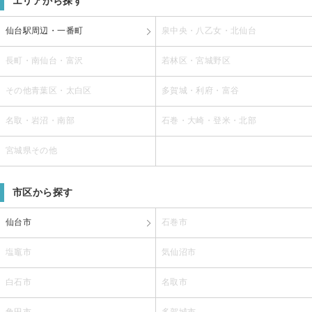
エリアから探す
仙台駅周辺・一番町
泉中央・八乙女・北仙台
長町・南仙台・富沢
若林区・宮城野区
その他青葉区・太白区
多賀城・利府・富谷
名取・岩沼・南部
石巻・大崎・登米・北部
宮城県その他
市区から探す
仙台市
石巻市
塩竈市
気仙沼市
白石市
名取市
角田市
多賀城市