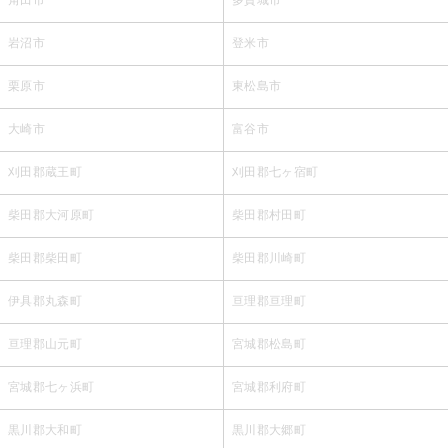
岩沼市
登米市
栗原市
東松島市
大崎市
富谷市
刈田郡蔵王町
刈田郡七ヶ宿町
柴田郡大河原町
柴田郡村田町
柴田郡柴田町
柴田郡川崎町
伊具郡丸森町
亘理郡亘理町
亘理郡山元町
宮城郡松島町
宮城郡七ヶ浜町
宮城郡利府町
黒川郡大和町
黒川郡大郷町