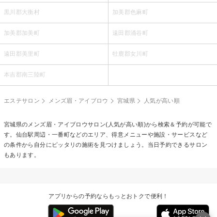
黒川郡大衡村
加美郡色麻町
加美郡加美町
遠田郡涌谷町
遠田郡美里町
牡鹿郡女川町
本吉郡南三陸町
エステサロン
メンズ眉・アイブロウ
宮城県
人気が高い順
宮城県の
メンズ眉・アイブロウ
サロン(人気が高い順)から検索＆予約が可能で
す。仙台駅周辺・一番町などのエリア、得意メニューや施設・サービスなど
の条件から自分にピッタリの施術を見つけましょう。当日予約できるサロン
もあります。
アプリからの予約ならもっとおトクで便利！