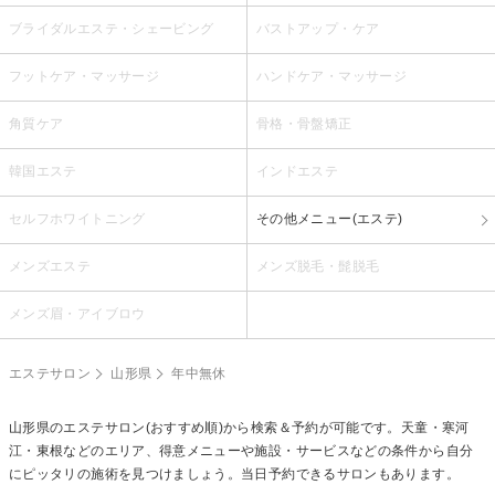
ブライダルエステ・シェービング
バストアップ・ケア
フットケア・マッサージ
ハンドケア・マッサージ
角質ケア
骨格・骨盤矯正
韓国エステ
インドエステ
セルフホワイトニング
その他メニュー(エステ)
メンズエステ
メンズ脱毛・髭脱毛
メンズ眉・アイブロウ
エステサロン
山形県
年中無休
山形県のエステサロン(おすすめ順)から検索＆予約が可能です。天童・寒河
江・東根などのエリア、得意メニューや施設・サービスなどの条件から自分
にピッタリの施術を見つけましょう。当日予約できるサロンもあります。