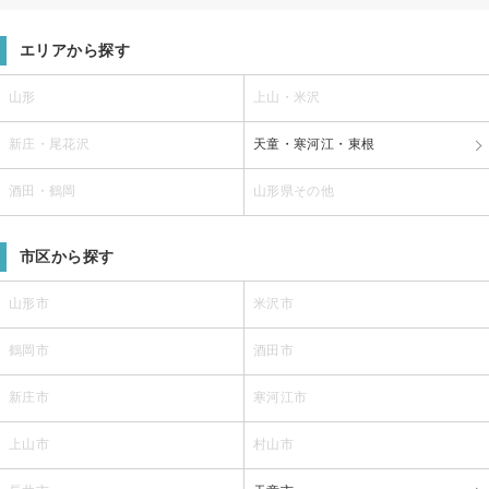
エリアから探す
山形
上山・米沢
新庄・尾花沢
天童・寒河江・東根
酒田・鶴岡
山形県その他
市区から探す
山形市
米沢市
鶴岡市
酒田市
新庄市
寒河江市
上山市
村山市