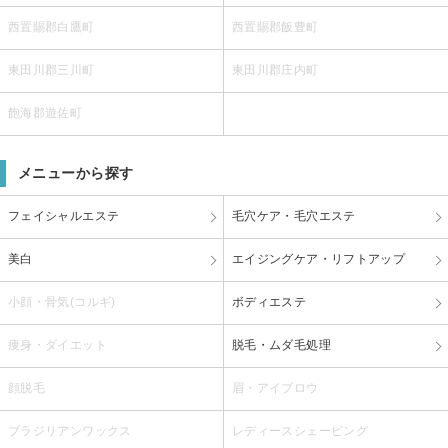
西置賜郡白鷹町
西置賜郡飯豊町
東田川郡三川町
東田川郡庄内町
飽海郡遊佐町
メニューから探す
フェイシャルエステ
毛穴ケア・毛穴エステ
美白
エイジングケア・リフトアップ
小顔・骨気(コルギ)
ボディエステ
痩身・ダイエット
脱毛・ムダ毛処理
顔脱毛
眉・アイブロウ
ブラジリアンワックス
レディースシェービング