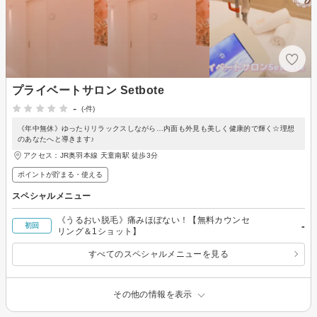
プライベートサロン Setbote
-
(-件)
《年中無休》ゆったりリラックスしながら…内面も外見も美しく健康的で輝く☆理想
のあなたへと導きます♪
アクセス：JR奥羽本線 天童南駅 徒歩3分
ポイントが貯まる・使える
スペシャルメニュー
《うるおい脱毛》痛みほぼない！【無料カウンセ
-
初回
リング＆1ショット】
すべてのスペシャルメニューを見る
その他の情報を表示