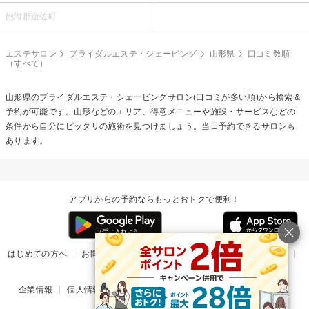
飽海郡遊佐町
エステサロン
ブライダルエステ・シェービング
山形県
口コミ数順
（すべて）
山形県の
ブライダルエステ・シェービング
サロン(口コミが多い順)から検索＆
予約が可能です。山形などのエリア、得意メニューや施設・サービスなどの
条件から自分にピッタリの施術を見つけましょう。当日予約できるサロンも
あります。
アプリからの予約ならもっとおトクで便利！
はじめての方へ
お問い合わせ
ヘルプ
リリース情報
利用規約
掲載ご希望のサロン様
企業情報
個人情報保護方針
楽天のサービス一覧
アプリ一覧
© Rakuten Group, Inc.