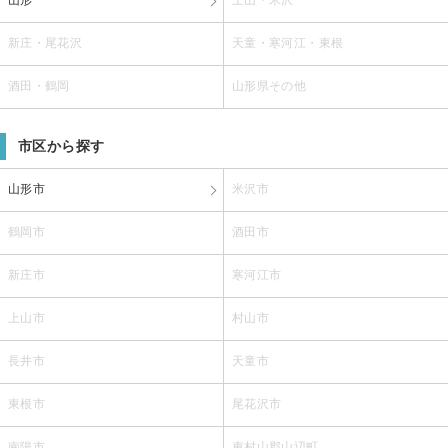
新庄・尾花沢
天童・寒河江・東根
酒田・鶴岡
山形県その他
市区から探す
山形市
米沢市
鶴岡市
酒田市
新庄市
寒河江市
上山市
村山市
長井市
天童市
東根市
尾花沢市
南陽市
東村山郡山辺町