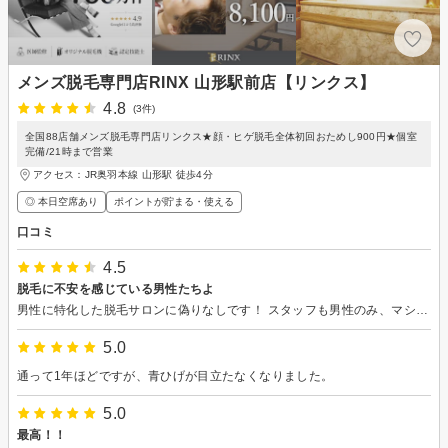
メンズ脱毛専門店RINX 山形駅前店【リンクス】
4.8
(3件)
全国88店舗メンズ脱毛専門店リンクス★顔・ヒゲ脱毛全体初回おためし900円★個室
完備/21時まで営業
アクセス：JR奥羽本線 山形駅 徒歩4分
◎ 本日空席あり
ポイントが貯まる・使える
口コミ
4.5
脱毛に不安を感じている男性たちよ
男性に特化した脱毛サロンに偽りなしです！ スタッフも男性のみ、マシンも男性の毛に特化しており、また男性のみを相手にしてきたノウハウを武器に丁寧な施術を行ってくれます。 最初のカウンセリングから、施術まで全ての面で脱毛初心者の自分でも気軽に通いやすかったです✨
5.0
通って1年ほどですが、青ひげが目立たなくなりました。
5.0
最高！！