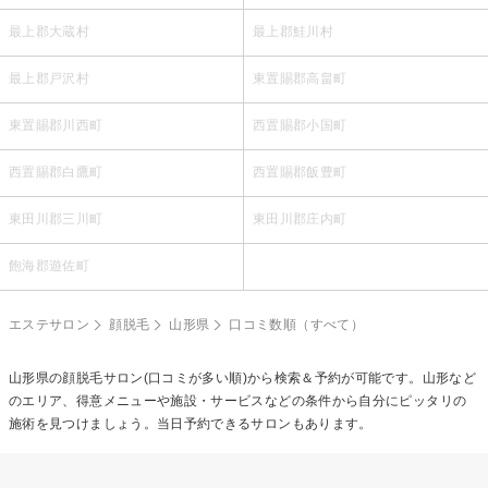
最上郡大蔵村
最上郡鮭川村
最上郡戸沢村
東置賜郡高畠町
東置賜郡川西町
西置賜郡小国町
西置賜郡白鷹町
西置賜郡飯豊町
東田川郡三川町
東田川郡庄内町
飽海郡遊佐町
エステサロン
顔脱毛
山形県
口コミ数順（すべて）
山形県の
顔脱毛
サロン(口コミが多い順)から検索＆予約が可能です。山形など
のエリア、得意メニューや施設・サービスなどの条件から自分にピッタリの
施術を見つけましょう。当日予約できるサロンもあります。