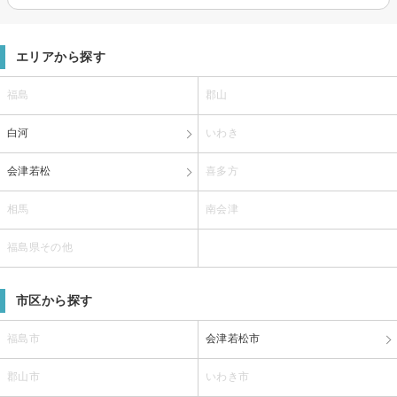
エリアから探す
福島
郡山
白河
いわき
会津若松
喜多方
相馬
南会津
福島県その他
市区から探す
福島市
会津若松市
郡山市
いわき市