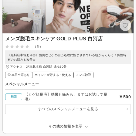
メンズ脱毛スキンケア GOLD PLUS 白河店
-
(-件)
《無料駐車場あり◎》面倒なヒゲの自己処理に悩まされている朝がらくらく！男性特
有のお悩みも改善☆
アクセス：JR東北本線 白河駅 徒歩20分
◎ 本日空席あり
ポイントが貯まる・使える
メンズ歓迎
スペシャルメニュー
【ヒゲ顔脱毛】効果も痛みも、まずはお試しで脱
￥500
初回
毛♪
すべてのスペシャルメニューを見る
その他の情報を表示