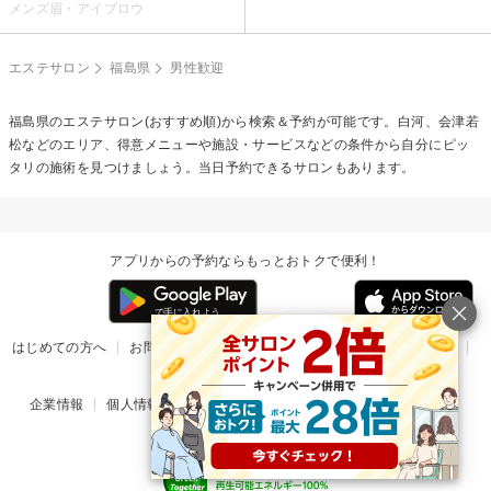
メンズ眉・アイブロウ
エステサロン
福島県
男性歓迎
福島県のエステサロン(おすすめ順)から検索＆予約が可能です。白河、会津若
松などのエリア、得意メニューや施設・サービスなどの条件から自分にピッ
タリの施術を見つけましょう。当日予約できるサロンもあります。
アプリからの予約ならもっとおトクで便利！
はじめての方へ
お問い合わせ
ヘルプ
リリース情報
利用規約
掲載ご希望のサロン様
企業情報
個人情報保護方針
楽天のサービス一覧
アプリ一覧
© Rakuten Group, Inc.