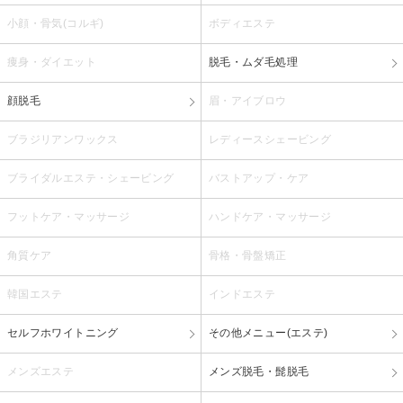
小顔・骨気(コルギ)
ボディエステ
痩身・ダイエット
脱毛・ムダ毛処理
顔脱毛
眉・アイブロウ
ブラジリアンワックス
レディースシェービング
ブライダルエステ・シェービング
バストアップ・ケア
フットケア・マッサージ
ハンドケア・マッサージ
角質ケア
骨格・骨盤矯正
韓国エステ
インドエステ
セルフホワイトニング
その他メニュー(エステ)
メンズエステ
メンズ脱毛・髭脱毛