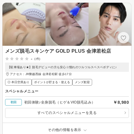
メンズ脱毛スキンケア GOLD PLUS 会津若松店
-
(-件)
【駐車場あり★】脱毛デビューの方も安心☆憧れのツルツルスベスベボディに♪
アクセス：JR磐越西線 会津若松駅 徒歩17分
◎ 本日空席あり
ポイントが貯まる・使える
メンズ歓迎
スペシャルメニュー
￥8,980
初回体験♪全身脱毛（ヒゲ＆VIO脱毛込み）
初回
すべてのスペシャルメニューを見る
その他の情報を表示