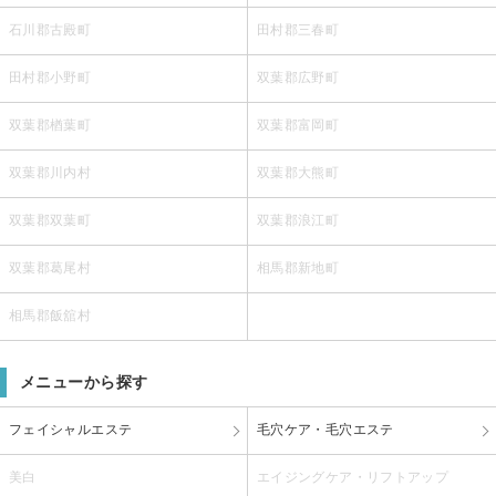
石川郡古殿町
田村郡三春町
田村郡小野町
双葉郡広野町
双葉郡楢葉町
双葉郡富岡町
双葉郡川内村
双葉郡大熊町
双葉郡双葉町
双葉郡浪江町
双葉郡葛尾村
相馬郡新地町
相馬郡飯舘村
メニューから探す
フェイシャルエステ
毛穴ケア・毛穴エステ
美白
エイジングケア・リフトアップ