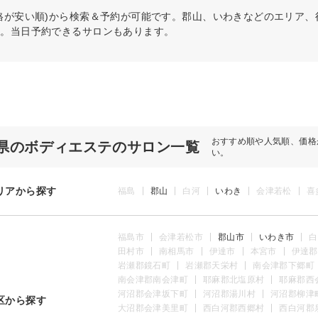
格が安い順)から検索＆予約が可能です。郡山、いわきなどのエリア
う。当日予約できるサロンもあります。
おすすめ順や人気順、価格
県のボディエステのサロン一覧
い。
リアから探す
福島
郡山
白河
いわき
会津若松
喜
福島市
会津若松市
郡山市
いわき市
白
田村市
南相馬市
伊達市
本宮市
伊達郡
岩瀬郡鏡石町
岩瀬郡天栄村
南会津郡下郷町
南会津郡南会津町
耶麻郡北塩原村
耶麻郡西
河沼郡会津坂下町
河沼郡湯川村
河沼郡柳津
区から探す
大沼郡会津美里町
西白河郡西郷村
西白河郡