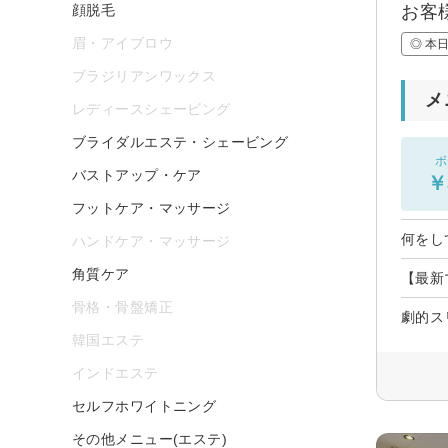
顔脱毛
お客
眉・アイブロウ
◎ 本
ブラジリアンワックス
メ
レディースシェービング
ブライダルエステ・シェービング
ボ
バストアップ・ケア
￥
フットケア・マッサージ
何をし
ハンドケア・マッサージ
角質ケア
【最新
骨格・骨盤矯正
劇的ス
韓国エステ
インドエステ
セルフホワイトニング
その他メニュー(エステ)