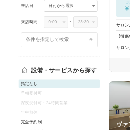
ボ
来店日
日付から選択
￥
来店時間
〜
サロン
【徹底
-
条件を指定して検索
件
サロン
設備・サービスから探す
指定なし
早朝受付可
深夜受付可・24時間営業
年中無休
完全予約制
ヴァ