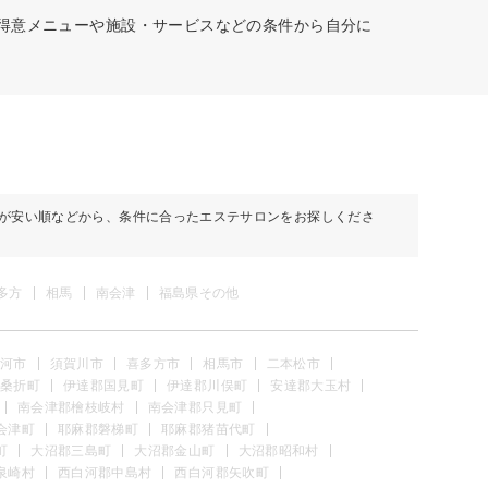
、得意メニューや施設・サービスなどの条件から自分に
が安い順などから、条件に合ったエステサロンをお探しくださ
多方
相馬
南会津
福島県その他
河市
須賀川市
喜多方市
相馬市
二本松市
桑折町
伊達郡国見町
伊達郡川俣町
安達郡大玉村
南会津郡檜枝岐村
南会津郡只見町
会津町
耶麻郡磐梯町
耶麻郡猪苗代町
町
大沼郡三島町
大沼郡金山町
大沼郡昭和村
泉崎村
西白河郡中島村
西白河郡矢吹町