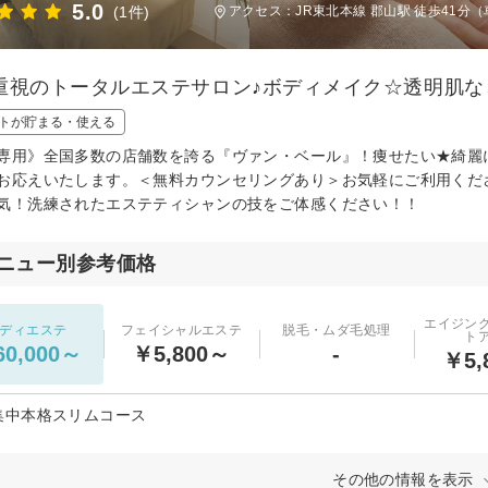
5.0
(1件)
アクセス：JR東北本線 郡山駅 徒歩41分（
重視のトータルエステサロン♪ボディメイク☆透明肌な
トが貯まる・使える
専用》全国多数の店舗数を誇る『ヴァン・ベール』！痩せたい★綺麗
お応えいたします。＜無料カウンセリングあり＞お気軽にご利用くだ
気！洗練されたエステティシャンの技をご体感ください！！
ニュー別参考価格
エイジン
ディエステ
フェイシャルエステ
脱毛・ムダ毛処理
ト
0,000～
￥5,800～
-
￥5,
集中本格スリムコース
その他の情報を表示