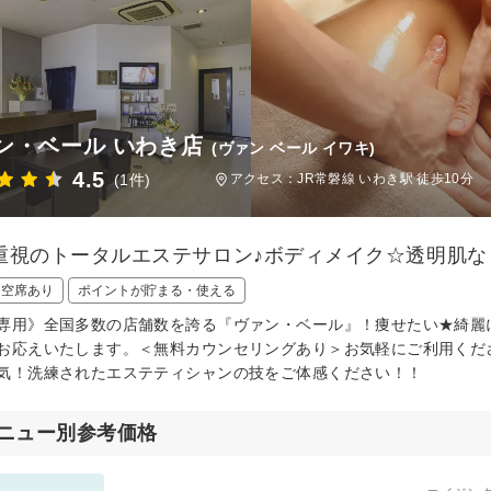
ン・ベール いわき店
(ヴァン ベール イワキ)
4.5
(1件)
アクセス：JR常磐線 いわき駅 徒歩10分
重視のトータルエステサロン♪ボディメイク☆透明肌な
日空席あり
ポイントが貯まる・使える
専用》全国多数の店舗数を誇る『ヴァン・ベール』！痩せたい★綺麗
お応えいたします。＜無料カウンセリングあり＞お気軽にご利用くだ
気！洗練されたエステティシャンの技をご体感ください！！
ニュー別参考価格