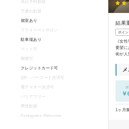
当日予約歓迎
子連れ歓迎
個室あり
結果
プライベートサロン
ポイン
駐車場あり
《女性
要望に
ペット可
術が人
喫煙可
クレジットカード可
メ
QR・バーコード決済可
電子マネー決済可
ボ
￥6
バリアフリー
男性歓迎
1ヶ月
Foreigners Welcome