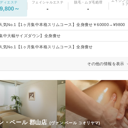
エイジン
ディエステ
フェイシャルエステ
脱毛・ムダ毛処理
ト
9,800～
-
-
人気No.1【1ヶ月集中本格スリムコース】全身痩せ￥60000→¥9800
集中大幅サイズダウン】全身痩せ
人気No.1【1ヶ月集中本格スリムコース】全身痩せ
その他の情報を表示
ン・ベール 郡山店
(ヴァン ベール コオリヤマ)