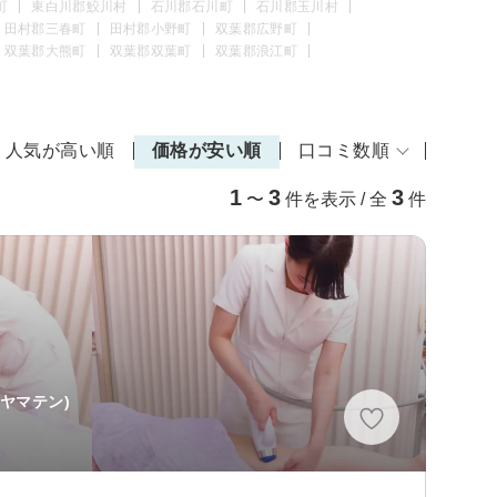
町
東白川郡鮫川村
石川郡石川町
石川郡玉川村
田村郡三春町
田村郡小野町
双葉郡広野町
双葉郡大熊町
双葉郡双葉町
双葉郡浪江町
人気が高い順
価格が安い順
口コミ数順
1
3
3
〜
件を表示 / 全
件
ヤマテン)