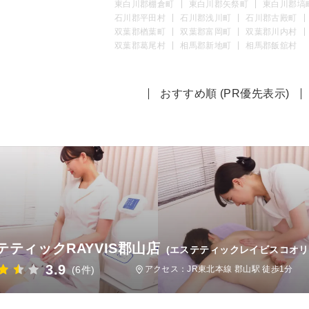
東白川郡棚倉町
東白川郡矢祭町
東白川郡塙
石川郡平田村
石川郡浅川町
石川郡古殿町
双葉郡楢葉町
双葉郡富岡町
双葉郡川内村
双葉郡葛尾村
相馬郡新地町
相馬郡飯舘村
おすすめ順 (PR優先表示)
テティックRAYVIS郡山店
(エステティックレイビスコオリ
3.9
(6件)
アクセス：JR東北本線 郡山駅 徒歩1分