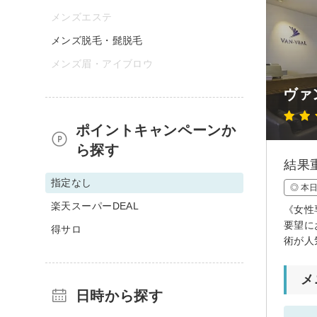
メンズエステ
メンズ脱毛・髭脱毛
メンズ眉・アイブロウ
ヴァ
ポイントキャンペーンか
ら探す
結果
指定なし
◎ 本
楽天スーパーDEAL
《女性
要望に
得サロ
術が人
メ
日時から探す