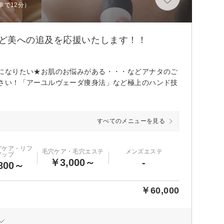
車で12分）
ど美への追及を応援いたします！！
になりたい★お肌のお悩みがある・・・などアナタのご
さい！「アーユルヴェーダ痩身法」など極上のハンド技
すべてのメニューを見る
グケア・リフ
毛穴ケア・毛穴エステ
メンズエステ
アップ
￥3,000～
-
800～
￥60,000