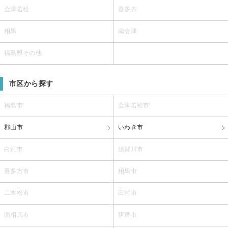
会津若松
喜多方
相馬
南会津
福島県その他
市区から探す
福島市
会津若松市
郡山市
いわき市
白河市
須賀川市
喜多方市
相馬市
二本松市
田村市
南相馬市
伊達市