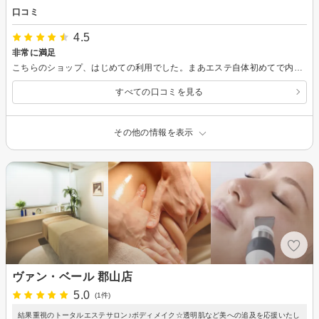
口コミ
4.5
非常に満足
こちらのショップ、はじめての利用でした。まあエステ自体初めてで内心ドキドキでしたがスタッフの方、非常に優しく、分かりやすく説明してくれて大変好感が持てました。 正直3000円(初回なので)で非常にリラックスでき、肌もつるっつるになり大満足です。(主人もびっくりしてました) 作業後のしつこい勧誘も無かったです。 ちょっと残念だった点は、これはショップが悪いわけではないのですが、他のお客さんに声の大きい方が居て、世間話がちょっとうるさかったな、ぐらいです。
すべての口コミを見る
その他の情報を表示
ヴァン・ベール 郡山店
5.0
(1件)
結果重視のトータルエステサロン♪ボディメイク☆透明肌など美への追及を応援いたし