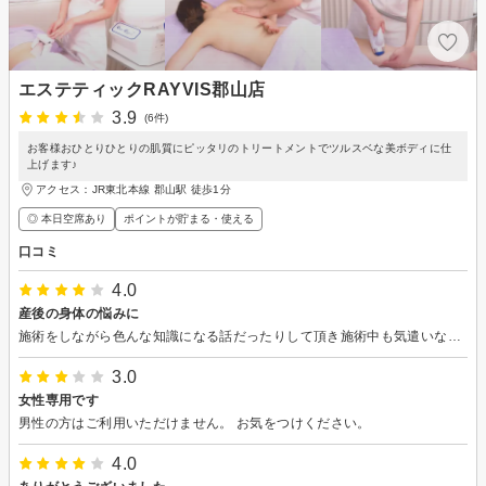
エステティックRAYVIS郡山店
3.9
(6件)
お客様おひとりひとりの肌質にピッタリのトリートメントでツルスベな美ボディに仕
上げます♪
アクセス：JR東北本線 郡山駅 徒歩1分
◎ 本日空席あり
ポイントが貯まる・使える
口コミ
4.0
産後の身体の悩みに
施術をしながら色んな知識になる話だったりして頂き施術中も気遣いながら調整していただき丁寧でした。身体もスッキリしました。最後の勧誘が少ししつこく感じましたがそれを除いてはよかったです。
3.0
女性専用です
男性の方はご利用いただけません。 お気をつけください。
4.0