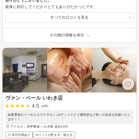
ありがとうございました。
親身に対応してくださりとてもありがたかったです。
すべての口コミを見る
その他の情報を表示
ヴァン・ベール いわき店
4.5
(1件)
結果重視のトータルエステサロン♪ボディメイク☆透明肌など美への追及を応援いたし
ます！！
アクセス：JR常磐線 いわき駅 徒歩10分
◎ 本日空席あり
ポイントが貯まる・使える