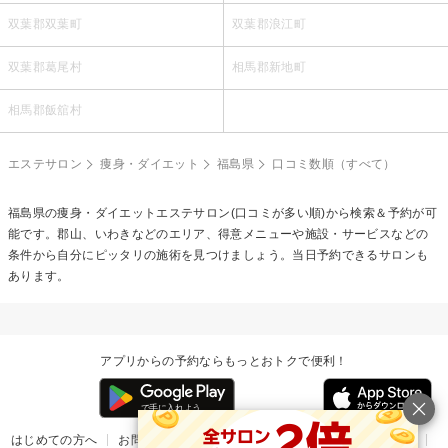
双葉郡双葉町
双葉郡浪江町
双葉郡葛尾村
相馬郡新地町
相馬郡飯舘村
エステサロン
痩身・ダイエット
福島県
口コミ数順（すべて）
福島県の
痩身・ダイエットエステ
サロン(口コミが多い順)から検索＆予約が可
能です。郡山、いわきなどのエリア、得意メニューや施設・サービスなどの
条件から自分にピッタリの施術を見つけましょう。当日予約できるサロンも
あります。
アプリからの予約ならもっとおトクで便利！
はじめての方へ
お問い合わせ
ヘルプ
リリース情報
利用規約