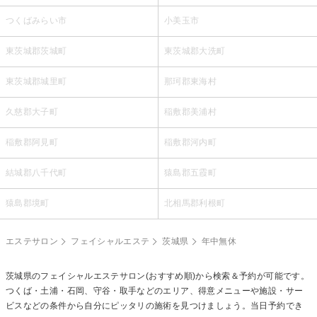
つくばみらい市
小美玉市
東茨城郡茨城町
東茨城郡大洗町
東茨城郡城里町
那珂郡東海村
久慈郡大子町
稲敷郡美浦村
稲敷郡阿見町
稲敷郡河内町
結城郡八千代町
猿島郡五霞町
猿島郡境町
北相馬郡利根町
エステサロン
フェイシャルエステ
茨城県
年中無休
茨城県の
フェイシャルエステ
サロン(おすすめ順)から検索＆予約が可能です。
つくば・土浦・石岡、守谷・取手などのエリア、得意メニューや施設・サー
ビスなどの条件から自分にピッタリの施術を見つけましょう。当日予約でき