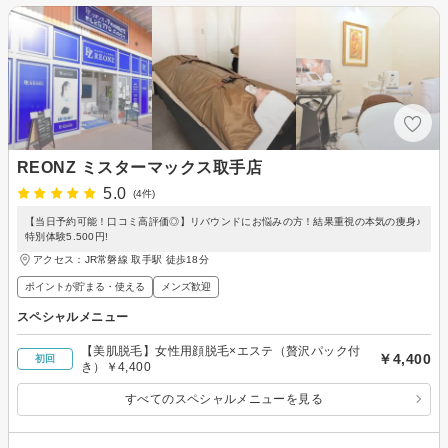
REONZ ミスターマックス取手店
5.0
(4件)
【当日予約可能！口コミ高評価◎】リバウンドにお悩みの方！結果重視の本気の痩身♪
特別体験5.500円!
アクセス：JR常磐線 取手駅 徒歩18分
ポイントが貯まる・使える
メンズ歓迎
スペシャルメニュー
【美肌脱毛】女性用顔脱毛×エステ（贅沢パック付
￥4,400
初回
き）￥4,400
すべてのスペシャルメニューを見る