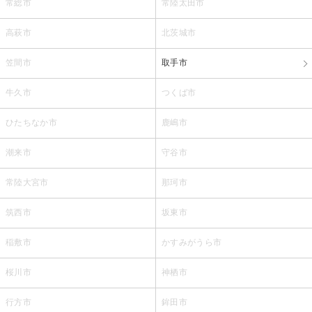
常総市
常陸太田市
高萩市
北茨城市
笠間市
取手市
牛久市
つくば市
ひたちなか市
鹿嶋市
潮来市
守谷市
常陸大宮市
那珂市
筑西市
坂東市
稲敷市
かすみがうら市
桜川市
神栖市
行方市
鉾田市