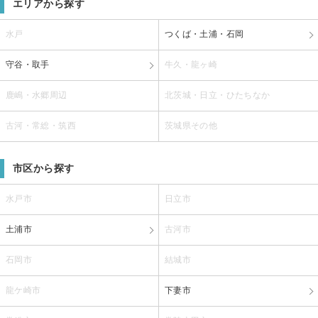
エリアから探す
水戸
つくば・土浦・石岡
守谷・取手
牛久・龍ヶ崎
鹿嶋・水郷周辺
北茨城・日立・ひたちなか
古河・常総・筑西
茨城県その他
市区から探す
水戸市
日立市
土浦市
古河市
石岡市
結城市
龍ケ崎市
下妻市