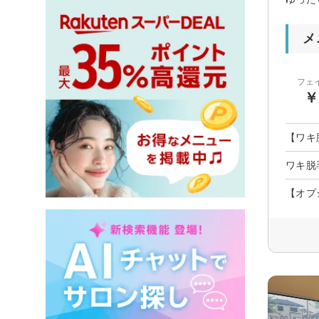
メ
フェ
￥
【ワキ
ワキ脱
【オプ