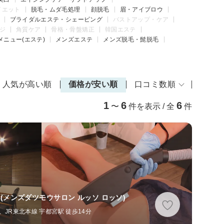
イエット
脱毛・ムダ毛処理
顔脱毛
眉・アイブロウ
ブライダルエステ・シェービング
バストアップ・ケア
ジ
角質ケア
骨格・骨盤矯正
韓国エステ
メニュー(エステ)
メンズエステ
メンズ脱毛・髭脱毛
人気が高い順
価格が安い順
口コミ数順
1
6
6
〜
件を表示 / 全
件
(メンズダツモウサロン ルッソ ロッソ)
JR東北本線 宇都宮駅 徒歩14分