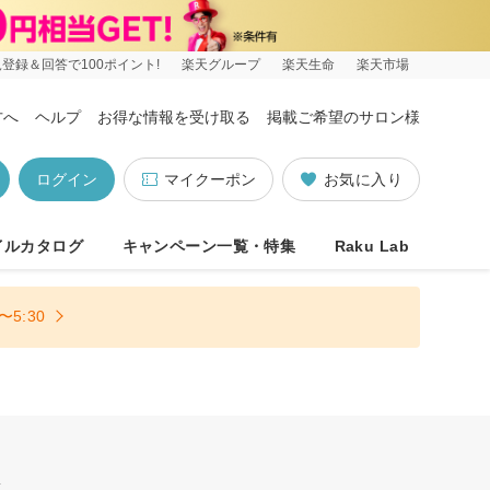
登録＆回答で100ポイント!
楽天グループ
楽天生命
楽天市場
方へ
ヘルプ
お得な情報を受け取る
掲載ご希望のサロン様
ログイン
マイクーポン
お気に入り
イルカタログ
キャンペーン一覧・特集
Raku Lab
5:30
迎