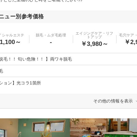
ニュー別参考価格
エイジングケア・リフ
イシャルエステ
脱毛・ムダ毛処理
毛穴ケア
トアップ
1,100～
-
￥2,
￥3,980～
脱毛！！ 匂い危険！！ 】両ワキ脱毛
毛
ション】光コラ1箇所
その他の情報を表示