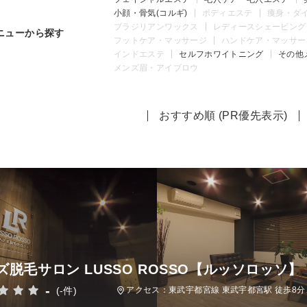
小顔・骨気(コルギ)
ボディエステ
痩身・ダ
ブラジリアンワックス
レディースシェービング
ニューから探す
フットケア・マッサージ
ハンドケア・マッサー
インドエステ
セルフホワイトニング
その他
メンズ眉・アイブロウ
おすすめ順 (PR優先表示)
ズ脱毛サロン LUSSO ROSSO【ルッソロッソ】
-
(-件)
アクセス：東武宇都宮線 東武宇都宮駅 徒歩8分、