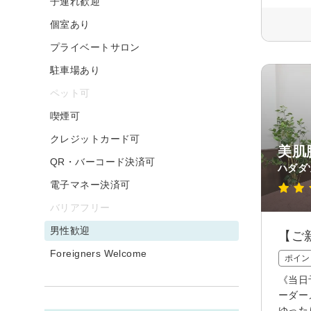
子連れ歓迎
個室あり
プライベートサロン
駐車場あり
ペット可
喫煙可
クレジットカード可
美肌
QR・バーコード決済可
ハダダ
電子マネー決済可
バリアフリー
男性歓迎
【ご
Foreigners Welcome
ポイン
《当日
ーダー
ゆった