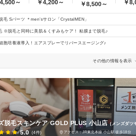
4,500～
￥4,200～
￥8,
￥8,500～
毛 Sパーツ ＊men’sサロン「CrystalMEN」
脱毛 ※脱毛と同時に美肌＆くすみもケア！ 粘膜まで脱毛♪
細胞培養液導入！エアスプレーでリバースエージング♪
その他の情報を表示
ズ脱毛スキンケア GOLD PLUS 小山店
(メンズダツ
5.0
(4件)
アクセス：JR東北本線 小山駅 徒歩18分