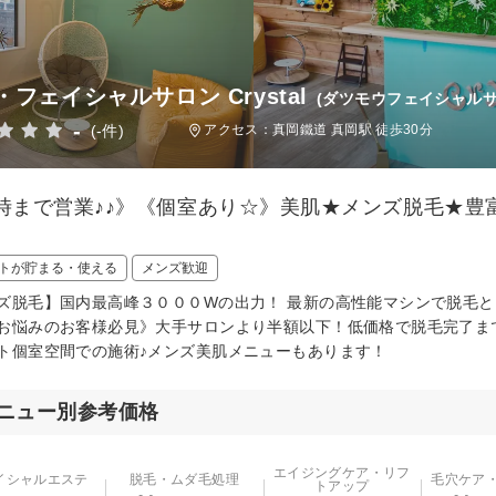
・フェイシャルサロン Crystal
(ダツモウフェイシャルサ
-
(-件)
アクセス：真岡鐵道 真岡駅 徒歩30分
0時まで営業♪♪》《個室あり☆》美肌★メンズ脱毛★
トが貯まる・使える
メンズ歓迎
ズ脱毛】国内最高峰３０００Wの出力！ 最新の高性能マシンで脱毛と
お悩みのお客様必見》大手サロンより半額以下！低価格で脱毛完了ま
ト個室空間での施術♪メンズ美肌メニューもあります！
ニュー別参考価格
エイジングケア・リフ
イシャルエステ
脱毛・ムダ毛処理
毛穴ケア
トアップ