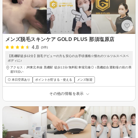
メンズ脱毛スキンケア GOLD PLUS 那須塩原店
4.8
(3件)
【黒磯駅徒歩12分】脱毛デビューの方も安心のお手頃価格☆憧れのツルツルスベスベ
ボディに♪
アクセス：JR東北本線 黒磯駅 徒歩12分/無料駐車場完備◎ ♪黒磯総合運動場の前の県
道55沿い
◎ 本日空席あり
ポイントが貯まる・使える
メンズ歓迎
その他の情報を表示