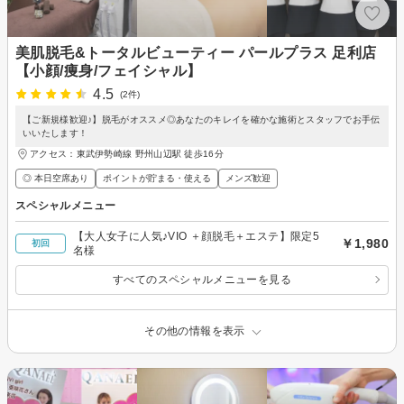
美肌脱毛&トータルビューティー パールプラス 足利店
【小顔/痩身/フェイシャル】
4.5
(2件)
【ご新規様歓迎♪】脱毛がオススメ◎あなたのキレイを確かな施術とスタッフでお手伝
いいたします！
アクセス：東武伊勢崎線 野州山辺駅 徒歩16分
◎ 本日空席あり
ポイントが貯まる・使える
メンズ歓迎
スペシャルメニュー
【大人女子に人気♪VIO ＋顔脱毛＋エステ】限定5
￥1,980
初回
名様
すべてのスペシャルメニューを見る
その他の情報を表示