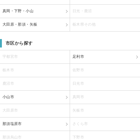
真岡・下野・小山
日光・鹿沼
大田原・那須・矢板
栃木県その他
市区から探す
宇都宮市
足利市
栃木市
佐野市
鹿沼市
日光市
小山市
真岡市
大田原市
矢板市
那須塩原市
さくら市
那須烏山市
下野市