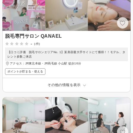
脱毛専門サロン QANAEL
-
(-件)
【口コミ評価 脱毛サロンエリアNo. 1】某美容最大手サイトにて獲得！！モデル、タ
レント多数ご来店
アクセス：JR東北本線・JR両毛線 小山駅 徒歩16分
ポイントが貯まる・使える
その他の情報を表示