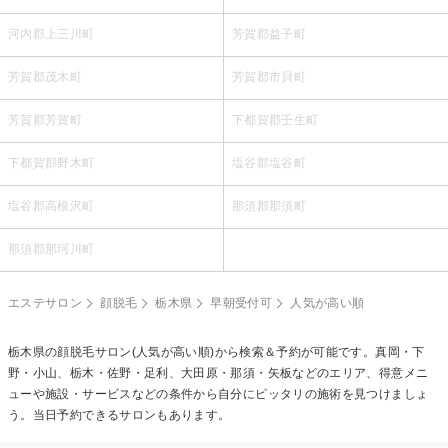
河内郡上三川町
芳賀郡益子町
芳賀郡茂木町
芳賀郡市貝町
芳賀郡芳賀町
下都賀郡壬生町
下都賀郡野木町
塩谷郡塩谷町
塩谷郡高根沢町
那須郡那須町
那須郡那珂川町
エステサロン
顔脱毛
栃木県
早朝受付可
人気が高い順
栃木県の
顔脱毛
サロン(人気が高い順)から検索＆予約が可能です。真岡・下
野・小山、栃木・佐野・足利、大田原・那須・矢板などのエリア、得意メニ
ューや施設・サービスなどの条件から自分にピッタリの施術を見つけましょ
う。当日予約できるサロンもあります。