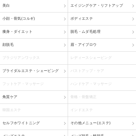
美白
エイジングケア・リフトアップ
小顔・骨気(コルギ)
ボディエステ
痩身・ダイエット
脱毛・ムダ毛処理
顔脱毛
眉・アイブロウ
ブラジリアンワックス
レディースシェービング
ブライダルエステ・シェービング
バストアップ・ケア
フットケア・マッサージ
ハンドケア・マッサージ
角質ケア
骨格・骨盤矯正
韓国エステ
インドエステ
セルフホワイトニング
その他メニュー(エステ)
メンズエステ
メンズ脱毛・髭脱毛