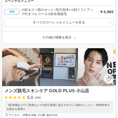
スペシャルメニュー
小顔＆スベ肌のセット♪毛穴洗浄+小顔リフトアッ
￥4,980
初回
プ付きフルコース小顔全身脱毛
すべてのスペシャルメニューを見る
その他の情報を表示
メンズ脱毛スキンケア GOLD PLUS 小山店
5.0
(4件)
《駐車場あり◎》面倒なヒゲの自己処理に悩まされている朝がらくらく！男性特有の
お悩みも改善☆
アクセス：JR東北本線 小山駅 徒歩18分