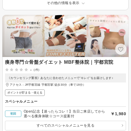
その他の情報を表示
痩身専門☆骨盤ダイエット MBF整体院｜宇都宮院
-
(-件)
《カウンセリング重視》あなたに合わせたメニューで”キレイ”をお届けします♪
アクセス：JR宇都宮線 宇都宮駅 徒歩30分（車で18分）
ポイントが貯まる・使える
スペシャルメニュー
Open記念【迷ったらコレ！】当日ご来店してから
￥1,980
初回
選べる痩身体験☆コース提案付
すべてのスペシャルメニューを見る