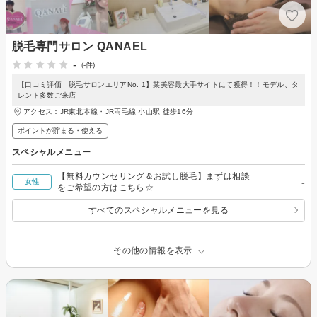
脱毛専門サロン QANAEL
-
(-件)
【口コミ評価 脱毛サロンエリアNo. 1】某美容最大手サイトにて獲得！！モデル、タ
レント多数ご来店
アクセス：JR東北本線・JR両毛線 小山駅 徒歩16分
ポイントが貯まる・使える
スペシャルメニュー
【無料カウンセリング＆お試し脱毛】まずは相談
-
女性
をご希望の方はこちら☆
すべてのスペシャルメニューを見る
その他の情報を表示