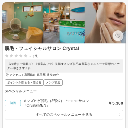
脱毛・フェイシャルサロン Crystal
-
(-件)
《20時まで営業♪♪》《個室あり☆》美肌★メンズ脱毛★豊富なメニューで理想のアナ
タへ導きます☆彡
アクセス：真岡鐵道 真岡駅 徒歩30分
ポイントが貯まる・使える
メンズ歓迎
スペシャルメニュー
メンズヒゲ脱毛（3部位） ＊men’sサロン
￥5,300
初回
「CrystalMEN」
すべてのスペシャルメニューを見る