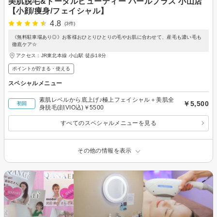
美肌脱毛&トータルビューティー パールプラス 小山店
【小顔/痩身/フェイシャル】
4.8
(3件)
《無料駐車場あり◎》お客様おひとりひとりの毛やお肌に合わせて、産毛も濃い毛も
徹底ケア☆
アクセス：JR東北本線 小山駅 徒歩18分
ポイントが貯まる・使える
スペシャルメニュー
素肌レベルから底上げ♪極上フェイシャル＋美肌全
￥5,500
初回
身脱毛(顔VIO込)￥5500
すべてのスペシャルメニューを見る
その他の情報を表示