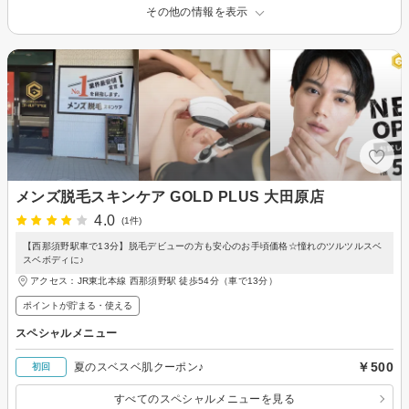
その他の情報を表示
メンズ脱毛スキンケア GOLD PLUS 大田原店
4.0
(1件)
【西那須野駅車で13分】脱毛デビューの方も安心のお手頃価格☆憧れのツルツルスベ
スベボディに♪
アクセス：JR東北本線 西那須野駅 徒歩54分（車で13分）
ポイントが貯まる・使える
スペシャルメニュー
￥500
夏のスベスベ肌クーポン♪
初回
すべてのスペシャルメニューを見る