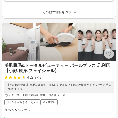
その他の情報を表示
美肌脱毛&トータルビューティー パールプラス 足利店
【小顔/痩身/フェイシャル】
4.5
(2件)
【ご新規様歓迎♪】脱毛がオススメ◎あなたのキレイを確かな施術とスタッフでお手伝
いいたします！
アクセス：東武伊勢崎線 野州山辺駅 徒歩16分
ポイントが貯まる・使える
メンズ歓迎
スペシャルメニュー