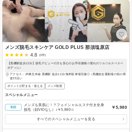
メンズ脱毛スキンケア GOLD PLUS 那須塩原店
4.8
(3件)
【黒磯駅徒歩12分】脱毛デビューの方も安心のお手頃価格☆憧れのツルツルスベスベ
ボディに♪
アクセス：JR東北本線 黒磯駅 徒歩12分/無料駐車場完備◎ ♪黒磯総合運動場の前の県
道55沿い
ポイントが貯まる・使える
メンズ歓迎
スペシャルメニュー
メンズも美肌に！？フェイシャルエステ付き全身
￥5,980
初回
脱毛（顔VIOなし）♪￥5,980☆
すべてのスペシャルメニューを見る