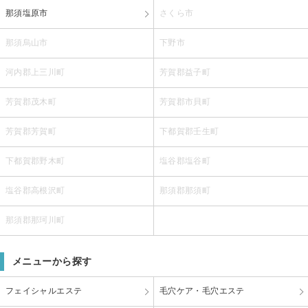
那須塩原市
さくら市
那須烏山市
下野市
河内郡上三川町
芳賀郡益子町
芳賀郡茂木町
芳賀郡市貝町
芳賀郡芳賀町
下都賀郡壬生町
下都賀郡野木町
塩谷郡塩谷町
塩谷郡高根沢町
那須郡那須町
那須郡那珂川町
メニューから探す
フェイシャルエステ
毛穴ケア・毛穴エステ