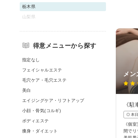
栃木県
山梨県
得意メニューから探す
指定なし
フェイシャルエステ
メン
毛穴ケア・毛穴エステ
美白
エイジングケア・リフトアップ
《駐
小顔・骨気(コルギ)
◎ 本
ボディエステ
《個室
痩身・ダイエット
間でリ
美肌男