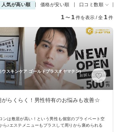
人気が高い順
価格が安い順
口コミ数順
1
1
1
〜
件を表示 / 全
件
モウスキンケア ゴールドプラスオヤマテン)
朝がらくらく！男性特有のお悩みも改善☆
ロンは敷居が高い！という男性も個室のプライベート空
から♪エステメニューもプラスして周りから褒められる