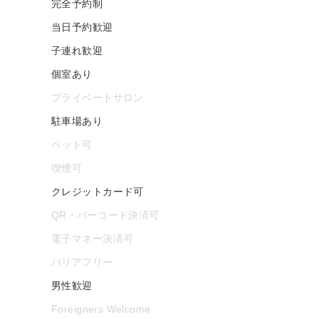
完全予約制
当日予約歓迎
子連れ歓迎
個室あり
プライベートサロン
駐車場あり
ペット可
喫煙可
クレジットカード可
QR・バーコード決済可
電子マネー決済可
バリアフリー
男性歓迎
Foreigners Welcome