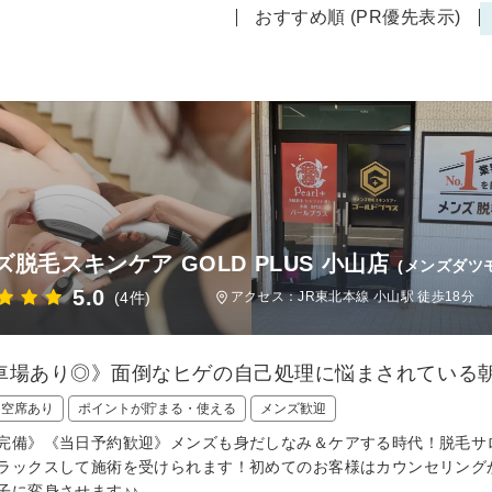
おすすめ順 (PR優先表示)
ズ脱毛スキンケア GOLD PLUS 小山店
(メンズダツ
5.0
(4件)
アクセス：JR東北本線 小山駅 徒歩18分
車場あり◎》面倒なヒゲの自己処理に悩まされている
日空席あり
ポイントが貯まる・使える
メンズ歓迎
完備》《当日予約歓迎》メンズも身だしなみ＆ケアする時代！脱毛サ
ラックスして施術を受けられます！初めてのお客様はカウンセリング
子に変身させます♪♪