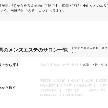
気が高い順)から検索＆予約が可能です。真岡・下野・小山などのエ
しょう。当日予約できるサロンもあります。
おすすめ順や人気順、価格
県のメンズエステのサロン一覧
い。
リアから探す
宇都宮
栃木・佐野・足利
真岡・下野・小山
宇都宮市
足利市
栃木市
佐野市
鹿沼市
那須塩原市
さくら市
那須烏山市
下野市
区から探す
芳賀郡市貝町
芳賀郡芳賀町
下都賀郡壬生町
那須郡那須町
那須郡那珂川町