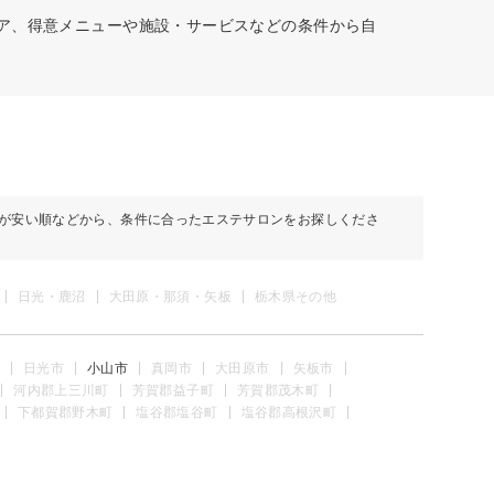
リア、得意メニューや施設・サービスなどの条件から自
が安い順などから、条件に合ったエステサロンをお探しくださ
日光・鹿沼
大田原・那須・矢板
栃木県その他
日光市
小山市
真岡市
大田原市
矢板市
河内郡上三川町
芳賀郡益子町
芳賀郡茂木町
下都賀郡野木町
塩谷郡塩谷町
塩谷郡高根沢町