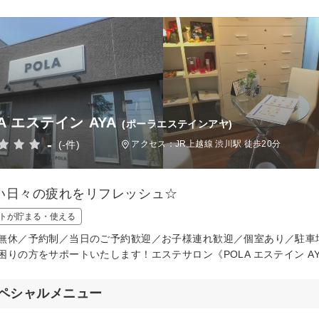
A エステイン AYA
(ポーラエステインアヤ)
-
(-件)
アクセス：JR上越線 渋川駅 徒歩20分
い日々の疲れをリフレッシュ☆
トが貯まる・使える
無休／予約制／当日のご予約歓迎／お子様連れ歓迎／個室あり／駐車
困りの方をサポートいたします！エステサロン《POLA エステイン A
ペシャルメニュー