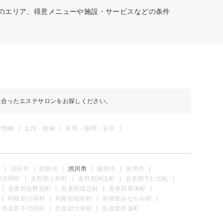
どのエリア、得意メニューや施設・サービスなどの条件
に合ったエステサロンをお探しください。
伊勢崎
太田・館林
富岡・藤岡・安中
沼田市
館林市
渋川市
藤岡市
富岡市
郡吉岡町
多野郡上野村
多野郡神流町
甘楽郡下仁田町
吾妻郡長野原町
吾妻郡嬬恋村
吾妻郡草津町
利根郡川場村
利根郡昭和村
利根郡みなかみ町
邑楽郡千代田町
邑楽郡大泉町
邑楽郡邑楽町