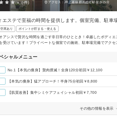
-
(-件)
アクセス：JR上越線 群馬総社駅 徒歩25分
ィエステで至福の時間を提供します。個室完備、駐車
日空席あり
ポイントが貯まる・使える
オアシスで贅沢な時間を過ごす非日常のひととき！卓越したボディエ
を受けています！プライベートな個室での施術、駐車場完備でアクセ
ペシャルメニュー
No.1【本気の痩身】贅肉撲滅！全身120分初回￥12,100
【本気の痩身】猛アプローチ！半身75分初回￥8,800
【肌質改善】集中シミケアフェイシャル初回￥7,700
その他の情報を表示