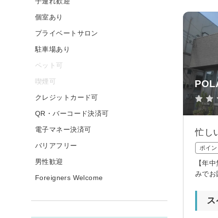
子連れ歓迎
個室あり
プライベートサロン
駐車場あり
ペット可
喫煙可
POL
クレジットカード可
QR・バーコード決済可
電子マネー決済可
忙し
バリアフリー
ポイン
男性歓迎
【年中
みでお
Foreigners Welcome
ス