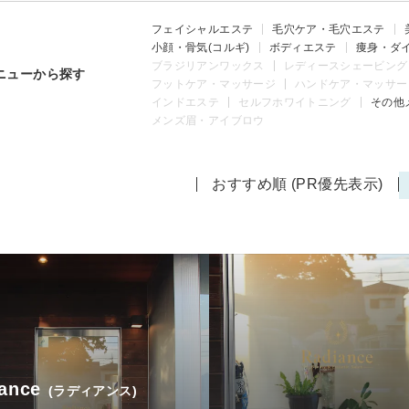
フェイシャルエステ
毛穴ケア・毛穴エステ
小顔・骨気(コルギ)
ボディエステ
痩身・ダ
ブラジリアンワックス
レディースシェービング
ニューから探す
フットケア・マッサージ
ハンドケア・マッサー
インドエステ
セルフホワイトニング
その他
メンズ眉・アイブロウ
おすすめ順 (PR優先表示)
ance
(ラディアンス)