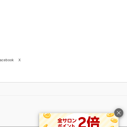
acebook
X