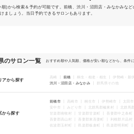
い順)から検索＆予約が可能です。前橋、渋川・沼田店・みなかみな
つけましょう。当日予約できるサロンもあります。
県のサロン一覧
おすすめ順や人気順、価格が安い順などから、条件
高崎
前橋
桐生・相老・相生
伊勢崎・新
リアから探す
渋川・沼田店・みなかみ
群馬県その他
前橋市
高崎市
桐生市
伊勢崎市
太田市
安中市
みどり市
北群馬郡榛東村
北群馬
区から探す
甘楽郡南牧村
甘楽郡甘楽町
吾妻郡中之条町
吾妻郡高山村
吾妻郡東吾妻町
利根郡片品村
佐波郡玉村町
邑楽郡板倉町
邑楽郡明和町