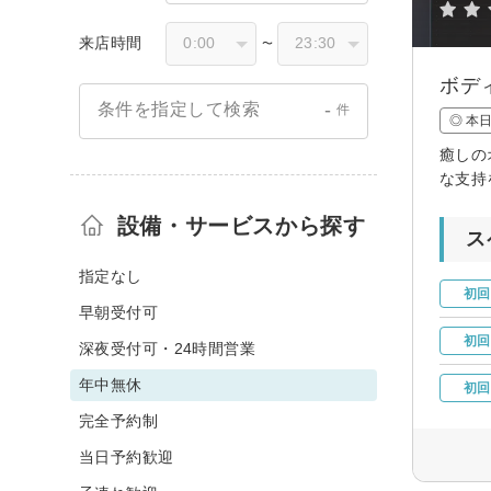
来店時間
〜
ボデ
-
条件を指定して検索
件
◎ 本
癒しの
な支持
設備・サービスから探す
ス
指定なし
初回
早朝受付可
初回
深夜受付可・24時間営業
年中無休
初回
完全予約制
当日予約歓迎