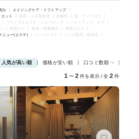
美白
エイジングケア・リフトアップ
イエット
脱毛・ムダ毛処理
顔脱毛
眉・アイブロウ
ブライダルエステ・シェービング
バストアップ・ケア
ジ
角質ケア
骨格・骨盤矯正
韓国エステ
メニュー(エステ)
メンズエステ
メンズ脱毛・髭脱毛
人気が高い順
価格が安い順
口コミ数順
1
2
2
〜
件を表示 / 全
件