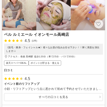
ベル ルミエール イオンモール高崎店
4.5
(1件)
《脱毛・痩身・フェイシャル★》様々なお肌の悩みお任せ下さい！！輝く美肌を演出
します♪♪
アクセス：各線 高崎駅 徒歩120分（車で25分・バスで30分）
楽天スーパーDEAL
ポイントが貯まる・使える
口コミ
4.5
イベント前のリフトアップ
小顔・リフトアップという点に惹かれて初めて予約させていただきました。 行ったら温かいお茶を出してくれ、初めてでしたが、こちらの希望を聞いて色々提案してくれました。 施術中も今はどのようなことを行っているのか等を細かくその都度説明してくれ、安心して受けることができ、施術もとても気持ち良かったです。 施術後の効果としては、顎ラインのお肉が上がって引き締まってる感じがしました！ただ1回だけでは効果はすぐ戻ってきちゃうかなってかんじですが、個人的にとても満足することが出来ました。
すべての口コミを見る