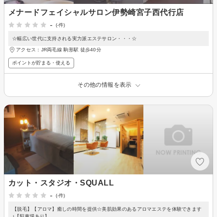
メナードフェイシャルサロン伊勢崎宮子西代行店
-
(-件)
☆幅広い世代に支持される実力派エステサロン・・・☆
アクセス：JR両毛線 駒形駅 徒歩40分
ポイントが貯まる・使える
その他の情報を表示
カット・スタジオ・SQUALL
-
(-件)
【脱毛】【アロマ】癒しの時間を提供☆美肌効果のあるアロマエステを体験できます
♪【駐車場あり】