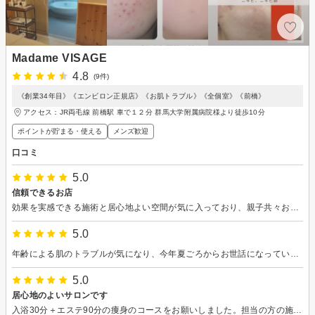
Madame VISAGE
4.8
(9件)
《創業34年目》《エンビロン正規店》《お肌トラブル》《全個室》《前橋》
アクセス：JR両毛線 前橋駅 車で１２分 群馬大学附属病院様より徒歩10分
ポイントが貯まる・使える
メンズ歓迎
口コミ
5.0
信頼できるお店
効果を実感できる施術と居心地よい空間が気に入っており、親子共々お世話になっています。 今回はニキビで悩む長男のお手入れをお願いしました。 同じくニキビで悩んでいた次男もこちらでお世話になり、肌が大変綺麗になったので、安心してお任せすることができました。セルフケアのアドバイスもいただき、これからの変化が楽しみです。
5.0
年齢による肌のトラブルが気になり、今年夏ごろからお世話になっています。おすすめいただいたクレンジングがとても気に入って、以前は苦痛だった肌のお手入れが今は1日の癒しの時間になりました。エステの施術も丁寧で心地よく、年末に心身をリフレッシュでき良かったです。またよろしくお願いします。
5.0
居心地のよいサロンです
入浴30分＋エステ90分の痩身のコースをお願いしました。担当の方の施術は大変丁寧で、対応も優しく気さくで、始終気分良く受けることができました。 施術を受けるお部屋やお風呂がとても清潔なのも心地よく過ごせたポイントです。 ぜひまたお願いしたいです。