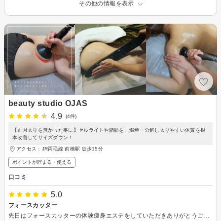
その他の情報を表示
beauty studio OJAS
4.9
(4件)
【正月太りを無かった事に】セルライトや脂肪を、燃焼・分解し太りやすい体質を根
本改善してサイズダウン！
アクセス：JR両毛線 前橋駅 徒歩15分
ポイントが貯まる・使える
口コミ
5.0
フォースカッター
先日はフォースカッターの体験痩身エステをしていただきありがとうございました。約2時間やっていただいたんですが、サービスも技術も素晴らしかったです。太ももが1番気にしていたんですが、やってもらった中で痛かったのも太ももで凄く効いてる感じがしました。スタッフの方もやりながらいろいろ説明やわからない事を教えてくれて話しやすかったのでまた違う体験エステをしたいと思いました。ありがとうございました！