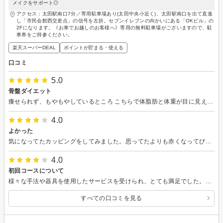
メイクをサポート◎
アクセス：太田駅南口7分／専用駐車場あり(太田中央小近く)、太田駅南口を出て直進
し「市民会館西交差点」の信号を左折。セブンイレブンの向かいにある「OKビル」の
2Fになります。《お車でお越しのお客様へ》専用の無料駐車場がございますので、駐
車券をご持参ください。
楽天スーパーDEAL
ポイントが貯まる・使える
口コミ
5.0
骨盤ダイエット
痩せられず、もやもやしているところ こちらで体脂肪と体重が目に見えて痩せて感動しました。 技術も担当の方もとても良かったです
4.0
よかった
気になってたカッピングをしてみました。思ってたよりも赤くなってびっくりしました。丁寧な説明にも関わらず、しつこい勧誘などもなくとても良い対応でした。
4.0
初回コースについて
様々な手法や器具を使用したサービスを受けられ、とても満足でした。その時その人に合ったメニューを提案してくれるので、結果が出そうです。
すべての口コミを見る