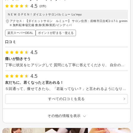
4.5
(2件)
ＮＥＷ ＯＰＥＮ！ダイエットサロン/ルミュー Lu'myu
アクセス：【ダイエットサロン ルミュー】 サロン住所：前橋市日吉町2-17-1 grimm
II 無料駐車場完備 痩身/美脚/美尻/インディバ
楽天スーパーDEAL
ポイントが貯まる・使える
口コミ
4.5
痛いが効きそう
丁寧に状況をヒアリングして 質問にも丁寧に答えてくださり、 自分の状況も肌感で感じることが 出来ました！ありがとうございました。
4.5
友だちに、若くなったと言われる！
５回通って、痩せてきたら、「若返ってない？」と言われるようになりました。 鏡で見て、自分でも若くなったように感じます！ 体型がおばちゃん体型だったから、痩せると若返って見える？ ただ、痩せただけでは無くて元気になった気がする！ なんでなんだろう？ 不思議だけど、嬉しいです！
すべての口コミを見る
その他の情報を表示