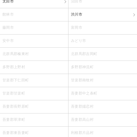
太田市
沼田市
館林市
渋川市
藤岡市
富岡市
安中市
みどり市
北群馬郡榛東村
北群馬郡吉岡町
多野郡上野村
多野郡神流町
甘楽郡下仁田町
甘楽郡南牧村
甘楽郡甘楽町
吾妻郡中之条町
吾妻郡長野原町
吾妻郡嬬恋村
吾妻郡草津町
吾妻郡高山村
吾妻郡東吾妻町
利根郡片品村