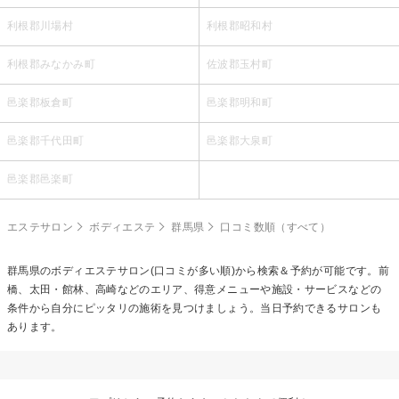
利根郡川場村
利根郡昭和村
利根郡みなかみ町
佐波郡玉村町
邑楽郡板倉町
邑楽郡明和町
邑楽郡千代田町
邑楽郡大泉町
邑楽郡邑楽町
エステサロン
ボディエステ
群馬県
口コミ数順（すべて）
群馬県の
ボディエステ
サロン(口コミが多い順)から検索＆予約が可能です。前
橋、太田・館林、高崎などのエリア、得意メニューや施設・サービスなどの
条件から自分にピッタリの施術を見つけましょう。当日予約できるサロンも
あります。