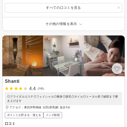
すべての口コミを見る
その他の情報を表示
Shanti
4.4
(7件)
◎ブライダルエステ◎フェイシャル◎痩身◎脱毛◎ネイル◎トータル美で細部まで磨
き上げます
アクセス：東武伊勢崎線 太田(群馬)駅 徒歩5分
ポイントが貯まる・使える
メンズ歓迎
口コミ