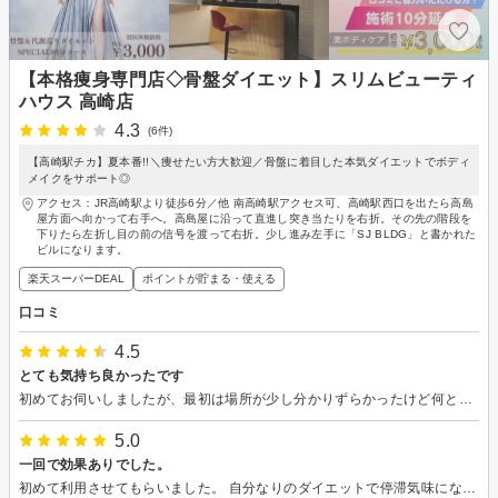
【本格痩身専門店◇骨盤ダイエット】スリムビューティ
ハウス 高崎店
4.3
(6件)
【高崎駅チカ】夏本番!!＼痩せたい方大歓迎／骨盤に着目した本気ダイエットでボディ
メイクをサポート◎
アクセス：JR高崎駅より徒歩6分／他 南高崎駅アクセス可、高崎駅西口を出たら高島
屋方面へ向かって右手へ。高島屋に沿って直進し突き当たりを右折。その先の階段を
下りたら左折し目の前の信号を渡って右折。少し進み左手に「SJ BLDG」と書かれた
ビルになります。
楽天スーパーDEAL
ポイントが貯まる・使える
口コミ
4.5
とても気持ち良かったです
初めてお伺いしましたが、最初は場所が少し分かりずらかったけど何とか辿り着けました。接客面ではとても気さくな方で凄く話しやすくて楽しかったです。施術はとても気持ちよく体験出来ました。1つのメニューは出来なかったですが、少しメニューを長めにやって頂きありがたかったです。
5.0
一回で効果ありでした。
初めて利用させてもらいました。 自分なりのダイエットで停滞気味になっていたので、プロの話を聞きつつ、自分の身体と向き合おうと思い、予約させてもらいました。 担当スタッフさんはとてもお話しやすく、色々相談させてもらいました。施術中でも色々配慮していただき、身体はもちろんのこと、気持ちもリフレッシュできました。 体験ではありましたが、スタッフさんのおかげで、施術前と施術後で体重が0.5キロ減、太もも、ヒップなと約２センチ減と効果が見られ大変嬉しかったです。 これから生活していく上でのアドバイスもいただけたので参考にさせていただきます。 ダイエットは日々の積み重ねで、継続していくには大変ですが、スタッフさんの声掛けや励ましなどがすごく力になりました。ありがとうございました。