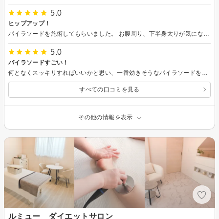
5.0
ヒップアップ！
パイラソードを施術してもらいました。 お腹周り、下半身太りが気になり伺いました。 エステ自体初めてだったので、最初は不安でいっぱいでした。 でもスタッフの方が、いろいろお話を聞いてくれて、丁寧に説明をしてくれたのでリラックスして受ける事ができました。 あっという間の時間が過ぎ、終了後に 施術前後の写真を見せて頂いて、ビックリしました！ お腹周り、太もも、足首、それぞれが細くなってる！ 何よりも、年齢と共に垂れ下がってしまったお尻が上がってる～。 お尻が上がる事など全く期待していなかったので、感動しました！ 一回でこんなに効果があると正直、思っていなかったのでビックリの一言です。 食事の事も丁寧にアドバイスしてくれて、頑張ろうと言う気になりました。 夏までにどのくらい変われるか楽しみです！
5.0
パイラソードすごい！
何となくスッキリすればいいかと思い、一番効きそうなパイラソードを予約してみました。 年齢と共に体型が崩れ、体重も落ちなくなって諦めていましたが、１回の体験で背中もお腹も脚までも、スッキリしました。 写真も撮って下さり、その写真が本当に自分なのかとびっくりしつつも嬉しかったです。 スタッフの方も親身になって話しを聞いて下さり、この歳でも変われるならと思いこれから通わせていただくことにしました。 これから宜しくお願いします。
すべての口コミを見る
その他の情報を表示
ルミュー ダイエットサロン