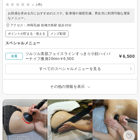
-
(-件)
お得感を求める方におすすめのエステ。駐車場や個室完備、男女共に利用可能な豊富
なメニュー。
アクセス：JR両毛線 前橋大島駅 徒歩20分
ポイントが貯まる・使える
メンズ歓迎
スペシャルメニュー
ツルツル美肌フェイスラインすっきり小顔ハイパ
￥6,500
全員
ーナイフ痩身20min￥6,500
すべてのスペシャルメニューを見る
その他の情報を表示