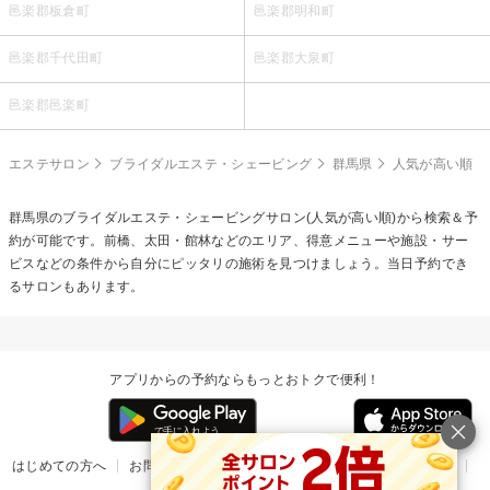
邑楽郡板倉町
邑楽郡明和町
邑楽郡千代田町
邑楽郡大泉町
邑楽郡邑楽町
エステサロン
ブライダルエステ・シェービング
群馬県
人気が高い順
群馬県の
ブライダルエステ・シェービング
サロン(人気が高い順)から検索＆予
約が可能です。前橋、太田・館林などのエリア、得意メニューや施設・サー
ビスなどの条件から自分にピッタリの施術を見つけましょう。当日予約でき
るサロンもあります。
アプリからの予約ならもっとおトクで便利！
はじめての方へ
お問い合わせ
ヘルプ
リリース情報
利用規約
掲載ご希望のサロン様