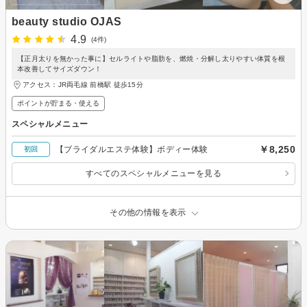
beauty studio OJAS
4.9
(4件)
【正月太りを無かった事に】セルライトや脂肪を、燃焼・分解し太りやすい体質を根
本改善してサイズダウン！
アクセス：JR両毛線 前橋駅 徒歩15分
ポイントが貯まる・使える
スペシャルメニュー
￥8,250
【ブライダルエステ体験】ボディー体験
初回
すべてのスペシャルメニューを見る
その他の情報を表示