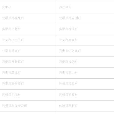
安中市
みどり市
北群馬郡榛東村
北群馬郡吉岡町
多野郡上野村
多野郡神流町
甘楽郡下仁田町
甘楽郡南牧村
甘楽郡甘楽町
吾妻郡中之条町
吾妻郡長野原町
吾妻郡嬬恋村
吾妻郡草津町
吾妻郡高山村
吾妻郡東吾妻町
利根郡片品村
利根郡川場村
利根郡昭和村
利根郡みなかみ町
佐波郡玉村町