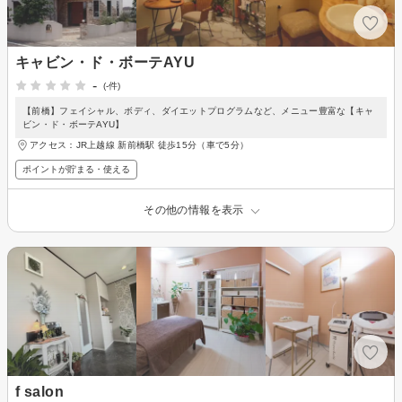
キャビン・ド・ボーテAYU
-
(-件)
【前橋】フェイシャル、ボディ、ダイエットプログラムなど、メニュー豊富な【キャ
ビン・ド・ボーテAYU】
アクセス：JR上越線 新前橋駅 徒歩15分（車で5分）
ポイントが貯まる・使える
その他の情報を表示
f salon