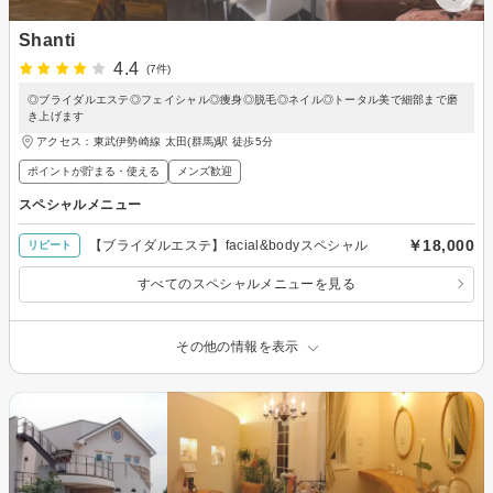
Shanti
4.4
(7件)
◎ブライダルエステ◎フェイシャル◎痩身◎脱毛◎ネイル◎トータル美で細部まで磨
き上げます
アクセス：東武伊勢崎線 太田(群馬)駅 徒歩5分
ポイントが貯まる・使える
メンズ歓迎
スペシャルメニュー
￥18,000
【ブライダルエステ】facial&bodyスペシャル
リピート
すべてのスペシャルメニューを見る
その他の情報を表示