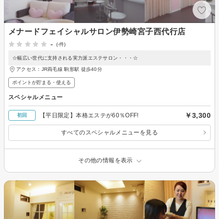
メナードフェイシャルサロン伊勢崎宮子西代行店
-
(-件)
☆幅広い世代に支持される実力派エステサロン・・・☆
アクセス：JR両毛線 駒形駅 徒歩40分
ポイントが貯まる・使える
スペシャルメニュー
￥3,300
【平日限定】本格エステが60％OFF!
初回
すべてのスペシャルメニューを見る
その他の情報を表示