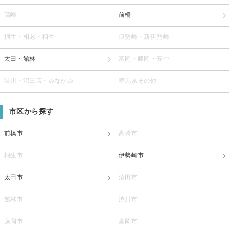
高崎
前橋
桐生・相老・相生
伊勢崎・新伊勢崎
太田・館林
富岡・藤岡・安中
渋川・沼田店・みなかみ
群馬県その他
市区から探す
前橋市
高崎市
桐生市
伊勢崎市
太田市
沼田市
館林市
渋川市
藤岡市
富岡市