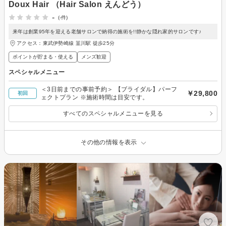
Doux Hair （Hair Salon えんどう）
-
(-件)
来年は創業95年を迎える老舗サロンで納得の施術を!!静かな隠れ家的サロンです♪
アクセス：東武伊勢崎線 韮川駅 徒歩25分
ポイントが貯まる・使える
メンズ歓迎
スペシャルメニュー
＜3日前までの事前予約＞ 【ブライダル】パーフ
￥29,800
初回
ェクトプラン ※施術時間は目安です。
すべてのスペシャルメニューを見る
その他の情報を表示