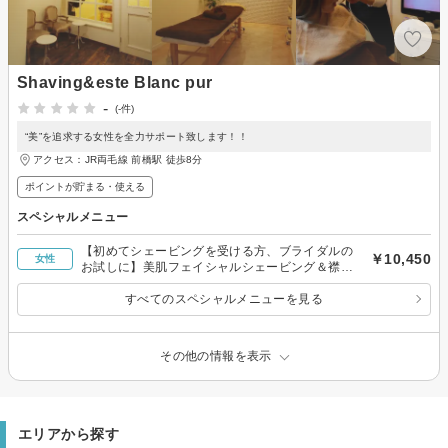
Shaving&este Blanc pur
-
(-件)
“美”を追求する女性を全力サポート致します！！
アクセス：JR両毛線 前橋駅 徒歩8分
ポイントが貯まる・使える
スペシャルメニュー
【初めてシェービングを受ける方、ブライダルの
￥10,450
女性
お試しに】美肌フェイシャルシェービング＆襟足
シェービング
すべてのスペシャルメニューを見る
その他の情報を表示
エリアから探す