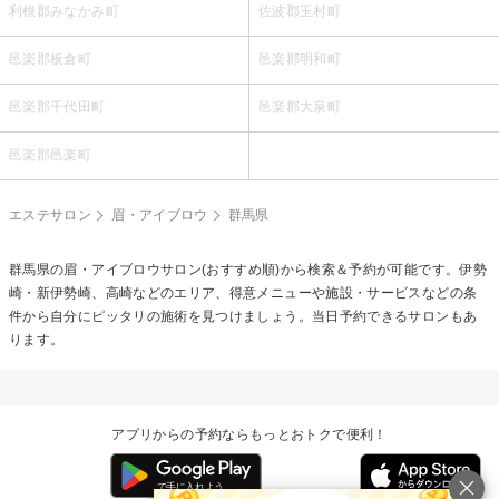
利根郡みなかみ町
佐波郡玉村町
邑楽郡板倉町
邑楽郡明和町
邑楽郡千代田町
邑楽郡大泉町
邑楽郡邑楽町
エステサロン
眉・アイブロウ
群馬県
群馬県の
眉・アイブロウ
サロン(おすすめ順)から検索＆予約が可能です。伊勢
崎・新伊勢崎、高崎などのエリア、得意メニューや施設・サービスなどの条
件から自分にピッタリの施術を見つけましょう。当日予約できるサロンもあ
ります。
アプリからの予約ならもっとおトクで便利！