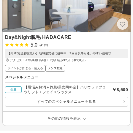
Day&Night脱毛 HADACARE
5.0
(41件)
【高崎/完全都度払い】地域最安値に挑戦中！2回目以降も通いやすい価格◎
アクセス：JR高崎線 高崎(ＪＲ)駅 徒歩32分（車で8分）
ポイントが貯まる・使える
メンズ歓迎
スペシャルメニュー
【眉悩み解消＋艶肌/男女同料金】ハリウッドブロ
￥8,500
全員
ウリフト＋フェイスワックス
すべてのスペシャルメニューを見る
その他の情報を表示