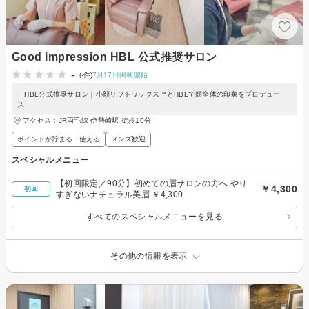
Good impression HBL 公式推奨サロン
-
(-件)
7月17日掲載開始
HBL公式推奨サロン｜小顔リフトワックス™とHBLで顔全体の印象をプロデュー
ス
アクセス：JR両毛線 伊勢崎駅 徒歩10分
ポイントが貯まる・使える
メンズ歓迎
スペシャルメニュー
【初回限定／90分】初めての眉サロンの方へ やり
￥4,300
初回
すぎないナチュラル美眉 ￥4,300
すべてのスペシャルメニューを見る
その他の情報を表示