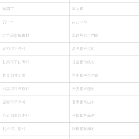
藤岡市
富岡市
安中市
みどり市
北群馬郡榛東村
北群馬郡吉岡町
多野郡上野村
多野郡神流町
甘楽郡下仁田町
甘楽郡南牧村
甘楽郡甘楽町
吾妻郡中之条町
吾妻郡長野原町
吾妻郡嬬恋村
吾妻郡草津町
吾妻郡高山村
吾妻郡東吾妻町
利根郡片品村
利根郡川場村
利根郡昭和村