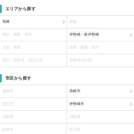
エリアから探す
高崎
前橋
桐生・相老・相生
伊勢崎・新伊勢崎
太田・館林
富岡・藤岡・安中
渋川・沼田店・みなかみ
群馬県その他
市区から探す
前橋市
高崎市
桐生市
伊勢崎市
太田市
沼田市
館林市
渋川市