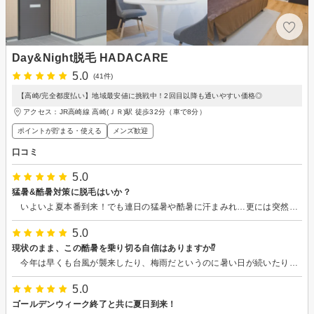
Day&Night脱毛 HADACARE
5.0
(41件)
【高崎/完全都度払い】地域最安値に挑戦中！2回目以降も通いやすい価格◎
アクセス：JR高崎線 高崎(ＪＲ)駅 徒歩32分（車で8分）
ポイントが貯まる・使える
メンズ歓迎
口コミ
5.0
猛暑&酷暑対策に脱毛はいか？
いよいよ夏本番到来！でも連日の猛暑や酷暑に汗まみれ…更には突然のゲリラ豪雨でずぶ濡れ状態…体表にまとわりつく湿気に不快感を覚えている方も多いのではないでしょうか⁉︎ 私は1年半前から''HADA CARE"さんにお世話になって全身脱毛に取り組んでいるので、今のところ快適に過ごせています。きっかけは、歳を重ね手術をする機会が増えたことから、その準備に取り組み始めました。その決断は、現在、予想以上の効果をもたらしてくれています。 これまで幾つかのサロンさんにお世話になりましたか、最後の仕上げに全身脱毛を決断させてくれたサロンさんは''HADA CARE"さんでした。ホームページを拝見して、店長さんの施術に対する想い等を知り、施術をお願いすることにしました。 皆さんも脱毛にご興味があれば、一度、''HADA CARE"さんにご相談なさってはいかがでしょうか？きっと親身になって相談に乗っていただけるはずです。
5.0
現状のまま、この酷暑を乗り切る自信はありますか⁉︎
今年は早くも台風が襲来したり、梅雨だというのに暑い日が続いたりして我々の身体も知らず知らずのうちにダメージを受けています。最近は様々な冷感グッズも出ていますが、日頃携帯するには不便なものも多少あります。 全身脱毛に取り組んでからは、小生の夏場の不快感はかなり改善されました。昔は屋外から屋内へ移動した際の寒暖差に湿った体毛が急激に冷え、体の芯を悪寒が走ることが多々ありましたが、今ではほとんどそのようなことはありません。これも思い切って全身脱毛に取り組んだおかげだと思っております。しかも、小生を受け入れていただいた''HADACARE"さんには大変感謝をしております。 ''HADACARE"さんは、とてもホスピタリティあふれるサロンだと思います。特に退店時には、店長さんより体調のことを気遣った一言を毎回かけていただけて、大変有り難く思っております。 暑くなりそうな夏本番を前に、このコメントをご覧になっている皆さんは何か対策を練られておいででしょうか。もしお済でなかったら、是非''HADACARE"さんにご相談されてはいかがでしょうか。きっと親身になって相談にのっていただけることでしょう。
5.0
ゴールデンウィーク終了と共に夏日到来！