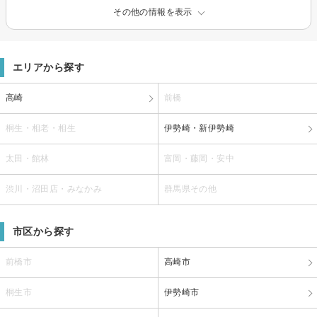
その他の情報を表示
エリアから探す
高崎
前橋
桐生・相老・相生
伊勢崎・新伊勢崎
太田・館林
富岡・藤岡・安中
渋川・沼田店・みなかみ
群馬県その他
市区から探す
前橋市
高崎市
桐生市
伊勢崎市