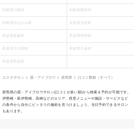
利根郡川場村
利根郡昭和村
利根郡みなかみ町
佐波郡玉村町
邑楽郡板倉町
邑楽郡明和町
邑楽郡千代田町
邑楽郡大泉町
邑楽郡邑楽町
エステサロン
眉・アイブロウ
群馬県
口コミ数順（すべて）
群馬県の
眉・アイブロウ
サロン(口コミが多い順)から検索＆予約が可能です。
伊勢崎・新伊勢崎、高崎などのエリア、得意メニューや施設・サービスなど
の条件から自分にピッタリの施術を見つけましょう。当日予約できるサロン
もあります。