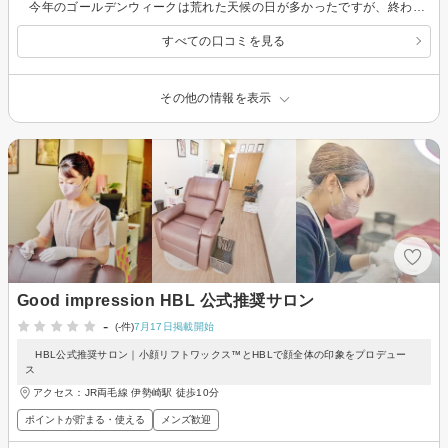
今年のゴールデンウィークは荒れた天候の日が多かったですが、終わった途端、急に気温が上昇し夏の到来を予感させる日が続いています。このコメントを読んで下さっている方は、この夏の暑さ対策はお済みでしょうか。これまでもコメントで触れて来ましたが、汗に濡れた体毛は不潔になりがちで肌にも悪影響を与えます。今からでも遅くはないので脱毛を検討されてみてはいかがでしょうか。 男性の私でも、始めてから半年もしない内に施術前のセルフ・シェービングが随分と楽になりました。女性ならもっと短期間で脱毛効果が実感できるのではないでしょうか。 もし今、脱毛を検討されているのなら、こちらの''HADACARE"さんをお勧めします。私も何度となくサロン選びに失敗した経験があります。''失敗したな''と思うと、早々に足が向かなくなるものです。でも''HADACARE"にはもう1年以上通い続けています。この事実からも、どれだけ満足のいく結果を提供していただいているかお分かりいただけるでしょう。盛夏に向けて、その前に''HADACARE"さんにご相談なさってはいかがでしょうか。
すべての口コミを見る
その他の情報を表示
Good impression HBL 公式推奨サロン
-
(-件)
7月17日掲載開始
HBL公式推奨サロン｜小顔リフトワックス™とHBLで顔全体の印象をプロデュー
ス
アクセス：JR両毛線 伊勢崎駅 徒歩10分
ポイントが貯まる・使える
メンズ歓迎