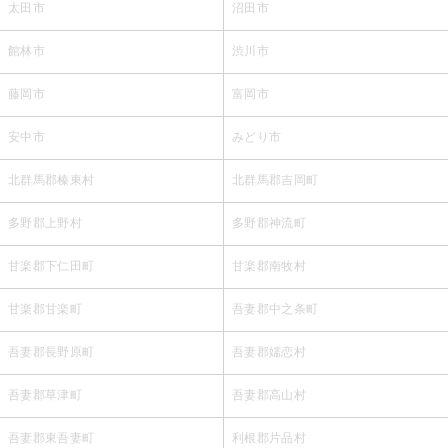
太田市
沼田市
館林市
渋川市
藤岡市
富岡市
安中市
みどり市
北群馬郡榛東村
北群馬郡吉岡町
多野郡上野村
多野郡神流町
甘楽郡下仁田町
甘楽郡南牧村
甘楽郡甘楽町
吾妻郡中之条町
吾妻郡長野原町
吾妻郡嬬恋村
吾妻郡草津町
吾妻郡高山村
吾妻郡東吾妻町
利根郡片品村