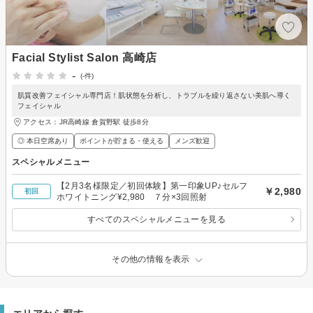
Facial Stylist Salon 高崎店
-
(-件)
肌質改善フェイシャル専門店！肌状態を分析し、トラブルを繰り返さない美肌へ導く
フェイシャル
アクセス：JR高崎線 倉賀野駅 徒歩8分
◎ 本日空席あり
ポイントが貯まる・使える
メンズ歓迎
スペシャルメニュー
【2月3名様限定／初回体験】第一印象UP♪セルフ
￥2,980
初回
ホワイトニング¥2,980 ７分×3回照射
すべてのスペシャルメニューを見る
その他の情報を表示