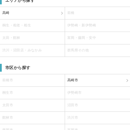
エリアから探す
高崎
前橋
桐生・相老・相生
伊勢崎・新伊勢崎
太田・館林
富岡・藤岡・安中
渋川・沼田店・みなかみ
群馬県その他
市区から探す
前橋市
高崎市
桐生市
伊勢崎市
太田市
沼田市
館林市
渋川市
藤岡市
富岡市