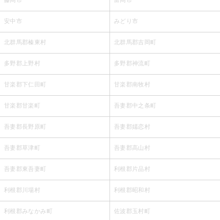
安中市
みどり市
北群馬郡榛東村
北群馬郡吉岡町
多野郡上野村
多野郡神流町
甘楽郡下仁田町
甘楽郡南牧村
甘楽郡甘楽町
吾妻郡中之条町
吾妻郡長野原町
吾妻郡嬬恋村
吾妻郡草津町
吾妻郡高山村
吾妻郡東吾妻町
利根郡片品村
利根郡川場村
利根郡昭和村
利根郡みなかみ町
佐波郡玉村町