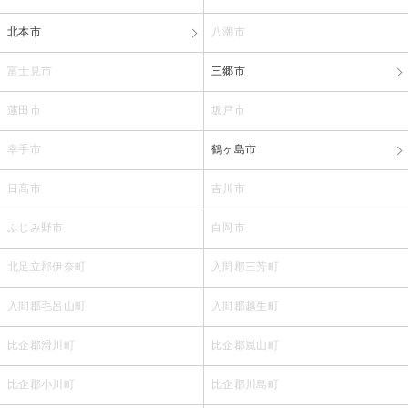
北本市
八潮市
富士見市
三郷市
蓮田市
坂戸市
幸手市
鶴ヶ島市
日高市
吉川市
ふじみ野市
白岡市
北足立郡伊奈町
入間郡三芳町
入間郡毛呂山町
入間郡越生町
比企郡滑川町
比企郡嵐山町
比企郡小川町
比企郡川島町