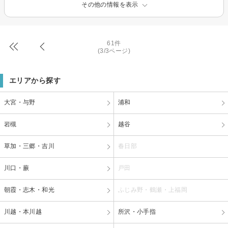
その他の情報を表示
61件
(3/3ページ)
エリアから探す
大宮・与野
浦和
岩槻
越谷
草加・三郷・吉川
春日部
川口・蕨
戸田
朝霞・志木・和光
ふじみ野・鶴瀬・上福岡
川越・本川越
所沢・小手指