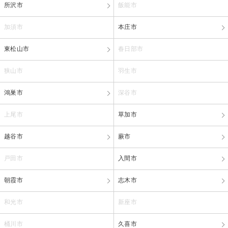
所沢市
飯能市
加須市
本庄市
東松山市
春日部市
狭山市
羽生市
鴻巣市
深谷市
上尾市
草加市
越谷市
蕨市
戸田市
入間市
朝霞市
志木市
和光市
新座市
桶川市
久喜市