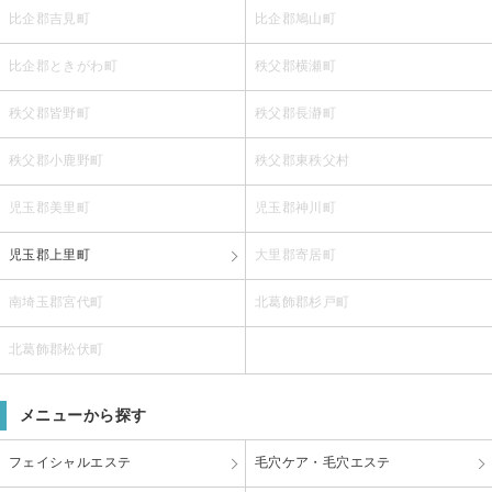
比企郡吉見町
比企郡鳩山町
比企郡ときがわ町
秩父郡横瀬町
秩父郡皆野町
秩父郡長瀞町
秩父郡小鹿野町
秩父郡東秩父村
児玉郡美里町
児玉郡神川町
児玉郡上里町
大里郡寄居町
南埼玉郡宮代町
北葛飾郡杉戸町
北葛飾郡松伏町
メニューから探す
フェイシャルエステ
毛穴ケア・毛穴エステ