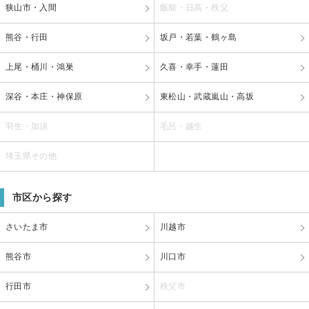
狭山市・入間
飯能・日高・秩父
熊谷・行田
坂戸・若葉・鶴ヶ島
上尾・桶川・鴻巣
久喜・幸手・蓮田
深谷・本庄・神保原
東松山・武蔵嵐山・高坂
羽生・加須
毛呂・越生
埼玉県その他
市区から探す
さいたま市
川越市
熊谷市
川口市
行田市
秩父市