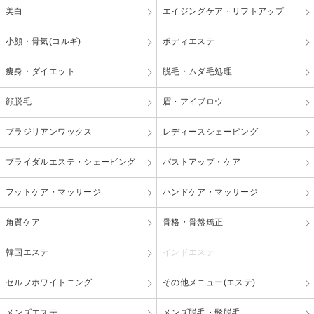
美白
エイジングケア・リフトアップ
小顔・骨気(コルギ)
ボディエステ
痩身・ダイエット
脱毛・ムダ毛処理
顔脱毛
眉・アイブロウ
ブラジリアンワックス
レディースシェービング
ブライダルエステ・シェービング
バストアップ・ケア
フットケア・マッサージ
ハンドケア・マッサージ
角質ケア
骨格・骨盤矯正
韓国エステ
インドエステ
セルフホワイトニング
その他メニュー(エステ)
メンズエステ
メンズ脱毛・髭脱毛