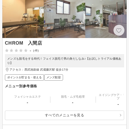
CHROM 入間店
-
(-件)
メンズも脱毛をする時代！フェイス脱毛で男の身だしなみ♪【お試しトライアル価格あ
り】
アクセス：西武池袋線 武蔵藤沢駅 徒歩17分
ポイントが貯まる・使える
メンズ歓迎
メニュー別参考価格
エイジングケア・リフ
フェイシャルエステ
脱毛・ムダ毛処理
プ
-
-
-
すべてのメニューを見る