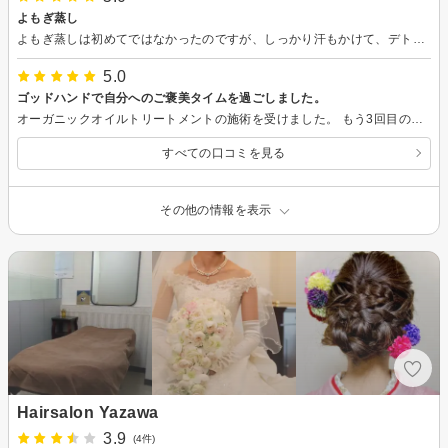
よもぎ蒸し
よもぎ蒸しは初めてではなかったのですが、しっかり汗もかけて、デトックスも出来ました。何より身体がポカポカして暖まりました。 お話もとても楽しくさせて頂きました。 また伺います。ありがとうございました。
5.0
ゴッドハンドで自分へのご褒美タイムを過ごしました。
オーガニックオイルトリートメントの施術を受けました。 もう3回目のリピーターですが、店長さんはすごいゴッドハンドの持ち主です♪ その時の体調を見て場所も微妙に調整してくれますし、よもぎ蒸しでポカポカになった後のトリートメントは本当に天国です。 全身の血行が良くなるのを感じますし、デトックスされて帰路では体が軽くなっているのを実感しながらウキウキです。 楽天ポイントで無料で受けているのが申し訳ないくらいです。。こんな素敵なケアがあるならもっと早く知りたかったです。。 と、あんまりここでおすすめして混み合ってしまっても困る。。と複雑な気持ちですが、でもやっぱりゴッドハンドを知ってほしいです！！
すべての口コミを見る
その他の情報を表示
Hairsalon Yazawa
3.9
(4件)