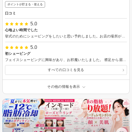
ポイントが貯まる・使える
口コミ
5.0
心地よい時間でした
挙式のためにシェービングをしたいと思い予約しました。お店の場所が道路から奥まっていたので少々不安でしたが、中は大変広く個室も落ち着いた空間でした。 和装ということで、ガラス管吸の代わりに襟足を広めに処理していただくなど融通を効かせてもらえ感謝しております。 処理自体も気持ちよく、途中でうとうとしてしまったほどです。 ヘッドスパなど気になるメニューもありましたので、時間があれば再度伺えればと思いました。
5.0
初シェービング
フェイスシェービングに興味があり、お邪魔いたしました。 襟足から眉まで整えていただきさっぱり。 そのあとのエステも本当に気持ちがよく、ぐっすり眠ってしまいました。 これからは月に一度お邪魔します。 今朝、化粧のりのよさに驚きながらメイクしました。
すべての口コミを見る
その他の情報を表示