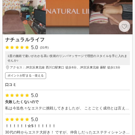
ナチュラルライフ
5.0
(31件)
1度の施術で違いがわかる高い技術のリンパマッサージで理想のスタイルを手に入れま
せんか♪
アクセス：JR京浜東北線 西川口駅東口 徒歩8分、JR京浜東北線 蕨駅 徒歩13分
ポイントが貯まる・使える
口コミ
5.0
失敗したくないので
私は今迄色々なエステに挑戦してきましたが、 ことごとく成功とは言えませんでした。 今度こそ失敗したくないので、 先ずは 20年以上の老舗店 多数のタレントやモデルさん女優さんの来店実績 高いクチコミの評価 機械を頼らずオールハンド サプリなどを売ってもいない それでいてコメントを読むとほのぼのとして優しい感じ のナチュラルライフさんを選びました！ 私的には少し遠いのもありましたが失敗したくないので 予約を入れさせて貰いました。 お店は一軒家でとてもお洒落でした。 カウンセリングから始まってリンパの仕組みや 私の悩みなども聞いてくださりなんかあっと言う間に 打ち解けていくのがわかりました。 施術もクチコミ通り全く痛く無くむしろ気持ち良い！ 肩凝りなども取って楽になりましたが意外にも痩せるのに 凝りは大敵だそうです。（身体が硬いと痩せにくいとのこと） 施術途中 終わる迄 鏡は見ないようにね！と最後迄楽しみは 取っておきましょう。と言われるがままにそして・・・ ラスト鏡の前にいた私の姿に自分ながら惚れ惚れとして しまいました。「嬉しい」1回でここまでとは 疲労を溜めずにそして健康を維持しながらキープするのが 最適とのことなので私は迷わず通う事を決定！ やはり20年以上の老舗店で機械を使わずオールハンドだけで やってきたのには確かな裏付けがあったのですね。 本当は教えたく無いけれど失敗したく無い方 価格もリーズナブルなので 是非 お試しあれ！
5.0
！！！！！！☆5！！！！！！
30代の時からエステ大好き！ ですが、仲良しだったエステティシャンさんが退職しちゃって、 この1年は通えるところを探しまくってました。 （初回荒らしのつもりはないのですが、現状そんな状態でした。。。） ☆5？ ☆5って非の打ちどころがないってことですよね？？ それはないでしょー けど、気になる。。。 からの来店です。 最初フレンドリーな先生に若干躊躇しましたが（笑） ちょっとコミュニケーションとりつつ、スタート！ ふー。流れてる？ なんか気持ちいい。 ぽかぽかしてきたし、、 ふーー。 しっかり全身。てっぺんからつま先まで、しっっかりとの施術。 いつも痛い施術のところが多かったので、ココからが驚きポイント。 気持ちいい～の状態のみだったので、期待してなかったのですが、 お肌ツルツル（なんで？） ウエストやせてる！（10cmはいったかも） ふくらはぎに手が回る！！ やばい。先生！再来週も来ます！！ 久々に通いたい！と思えるところに出会えました～！！！！！！