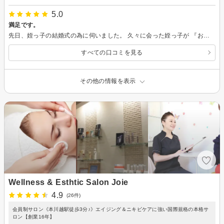
5.0
満足です。
先日、姪っ子の結婚式の為に伺いました。 久々に会った姪っ子が 『おばちゃんキレイ！！さすがー』 と喜んでくれました。 （ナチュラルライフさん来てよかったです） まだ、通い始めたばかりですが、今月既に3回目。 少しやせてきれいになった私を見て、旦那も言ってはくれないけれど、少し嬉しそうです。 きれいになると周りの人も嬉しそうで、私のやる気も出てきます。 …と言っても、私は通って気持ちよく寝てるだけですがね。 引き続き通いますので、矢内先生お願いしますね！
すべての口コミを見る
その他の情報を表示
Wellness & Esthtic Salon Joie
4.9
(26件)
会員制サロン《本川越駅徒歩3分♪》エイジング＆ニキビケアに強い国際規格の本格サ
ロン【創業16年】