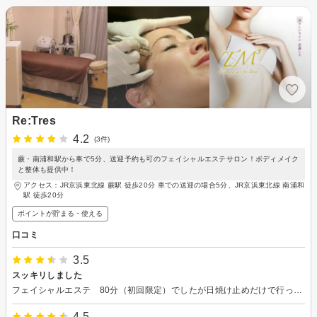
Re:Tres
4.2
(3件)
蕨・南浦和駅から車で5分、送迎予約も可のフェイシャルエステサロン！ボディメイク
と整体も提供中！
アクセス：JR京浜東北線 蕨駅 徒歩20分 車での送迎の場合5分、JR京浜東北線 南浦和
駅 徒歩20分
ポイントが貯まる・使える
口コミ
3.5
スッキリしました
フェイシャルエステ 80分（初回限定）でしたが日焼け止めだけで行ったので60分で終わりました（汗）小鼻の角栓などが気になっていたので、これらがきれいになって良かったです。PCを常に使っているので目の周りや頭部のマッサージもして頂けたのも良かったですね。
4.5