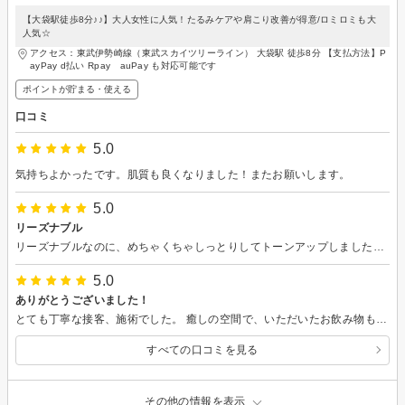
【大袋駅徒歩8分♪♪】大人女性に人気！たるみケアや肩こり改善が得意/ロミロミも大
人気☆
アクセス：東武伊勢崎線（東武スカイツリーライン） 大袋駅 徒歩8分 【支払方法】P
ayPay d払い Rpay auPay も対応可能です
ポイントが貯まる・使える
口コミ
5.0
気持ちよかったです。肌質も良くなりました！またお願いします。
5.0
リーズナブル
リーズナブルなのに、めちゃくちゃしっとりしてトーンアップしました。気持ち良くて寝てしまいました〜。また行きたいと思いました
5.0
ありがとうございました！
とても丁寧な接客、施術でした。 癒しの空間で、いただいたお飲み物も美味しかったです！ また伺います、ありがとうございました
すべての口コミを見る
その他の情報を表示