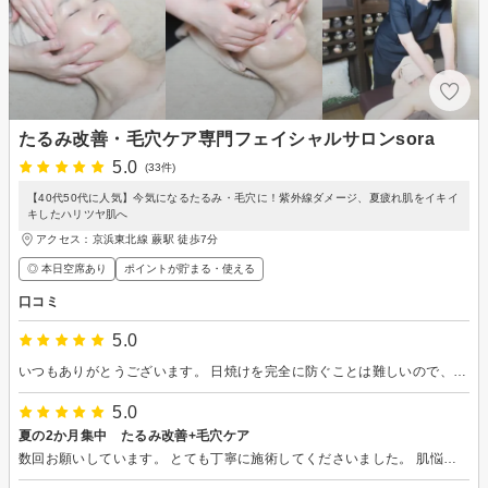
たるみ改善・毛穴ケア専門フェイシャルサロンsora
5.0
(33件)
【40代50代に人気】今気になるたるみ・毛穴に！紫外線ダメージ、夏疲れ肌をイキイ
キしたハリツヤ肌へ
アクセス：京浜東北線 蕨駅 徒歩7分
◎ 本日空席あり
ポイントが貯まる・使える
口コミ
5.0
いつもありがとうございます。 日焼けを完全に防ぐことは難しいので、焼けてしまった後の対応を教えていただけたことで、安心して旅行が楽しめそうです！ 1つ1つご丁寧に教えてくださり、ありがとうございます。この夏は井口さんのところに通えばお肌のことは大丈夫だと思っています。 次回も楽しみにしています！よろしくお願いいたします。
5.0
夏の2か月集中 たるみ改善+毛穴ケア
数回お願いしています。 とても丁寧に施術してくださいました。 肌悩みなどお話ししやすいです。 また、お願いしたいと思います。