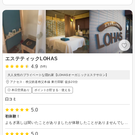
エステティックLOHAS
4.9
(5件)
大人女性のプライベートな隠れ家【LOHASオーガニックエステサロン】
アクセス：秩父鉄道秩父本線 東行田駅 徒歩20分
◎ 本日空席あり
ポイントが貯まる・使える
口コミ
5.0
初体験！
よもぎ蒸しは聞いたことがありましたが体験したことがありませんでした。フェイシャルが気になってフェイシャルとセットになっていたので体験しましたが顔が出てるのでサウナは苦手な私でも汗もしっかりかいて気持ちよかったです。フェイシャルも特に何を言うわけでもなく私の肌に合わせてチョイスしてもらえて感動しました。気持ちよかったのでスケジュールが合ったらまた行きたいです。
5.0