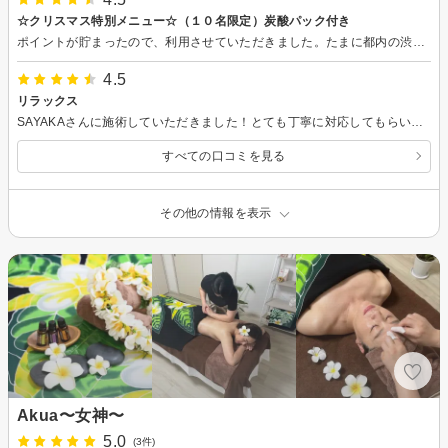
☆クリスマス特別メニュー☆（１０名限定）炭酸パック付き
ポイントが貯まったので、利用させていただきました。たまに都内の渋谷がいいなと思い選びました。渋谷から少し歩くサロンだったので場所がわかりずらかったのですが、予約時間の前に電話をいただきスタッフの方が親切に教えてくださってとても安心できました。 フェイシャルの時は、スタッフの方と話もはずみ、すごく気持ちが良かったです。終わった後は、ドライフルーツティーも出していただきとても癒されるサロンでした。炭酸パックもプレゼント付きでした。後日、自宅で炭酸パックを使用したら、すごくモチモチになりました。また機会があったら利用したいです。
4.5
リラックス
SAYAKAさんに施術していただきました！とても丁寧に対応してもらい、とてもリラックスして受けられました。施術後、荒れていた肌が回復してきているようで、定期的に通いたいと思います。SAYAKAさんとのお喋りも楽しかった♪
すべての口コミを見る
その他の情報を表示
Akua〜女神〜
5.0
(3件)