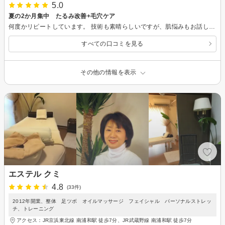
5.0
夏の2か月集中 たるみ改善+毛穴ケア
何度かリピートしています。 技術も素晴らしいですが、肌悩みもお話しやすくて癒しのひとときが過ごせました！ 夏の2か月集中 たるみ改善+毛穴ケア このキャンペーンとても良かったです。 またお願いします。
すべての口コミを見る
その他の情報を表示
エステル クミ
4.8
(33件)
2012年開業、整体 足ツボ オイルマッサージ フェイシャル パーソナルストレッ
チ、トレーニング
アクセス：JR京浜東北線 南浦和駅 徒歩7分、JR武蔵野線 南浦和駅 徒歩7分