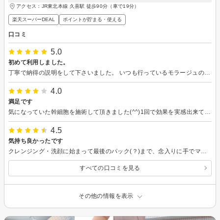
アクセス：JR東北本線 久喜駅 徒歩90分（車で19分）
楽天スーパーDEAL
ポイントが貯まる・使える
口コミ
5.0
初めて利用しました。
丁寧で納得の説明をして下さいました。 いつも行っているモラージュの店舗でしたのでエステサロンはほぼ初めてでしたがあまり抵抗なく行けました。 雰囲気も良かったです。
4.0
満足です
気になっていた幹細胞を施術して頂きました(^^)1回で効果を実感出来て大満足です。維持する為に、これから通いたいと思います(*^^*)ありがとうございました♪
4.5
気持ち良かったです
クレンジング・洗顔に始まって最後のパック(？)まで、念入りに手でマッサージしてくれて、とても気持ち良かったです！色々なコースを紹介してもらって、続けて通う事になりました。
すべての口コミを見る
その他の情報を表示