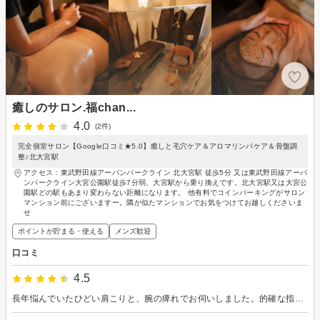
癒しのサロン.福chan...
4.0
(2件)
完全個室サロン【Google口コミ★5.0】癒しと毛穴ケア＆アロマリンパケア＆骨盤調
整♪北大宮駅
アクセス：東武野田線アーバンパークライン 北大宮駅 徒歩5分 又は東武野田線アーバ
ンパークライン大宮公園駅徒歩7分弱、大宮駅から乗り換えです。北大宮駅又は大宮公
園駅どの駅もあまり変わらない距離になります。 他有料でコインパーキングがサロン
マンション前にございますー。隣が似たマンションでお気をつけてお越しくださいま
せ
ポイントが貯まる・使える
メンズ歓迎
口コミ
4.5
長年悩んでいたひどい肩こりと、腕の痺れでお伺いしました。的確な指圧で、まさに『そこ！』という場所をピンポイントで捉えていただき、施術後は驚くほど体が軽くなりました。これほど効果を実感できたのは初めてです。メンテナンスのために、ぜひ定期的に通わせていただきたいと思います。