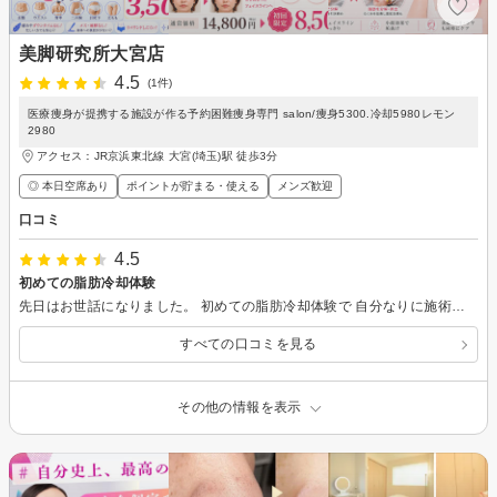
美脚研究所大宮店
4.5
(1件)
医療痩身が提携する施設が作る予約困難痩身専門 salon/痩身5300.冷却5980レモン
2980
アクセス：JR京浜東北線 大宮(埼玉)駅 徒歩3分
◎ 本日空席あり
ポイントが貯まる・使える
メンズ歓迎
口コミ
4.5
初めての脂肪冷却体験
先日はお世話になりました。 初めての脂肪冷却体験で 自分なりに施術について調べて行きましたが、 簡潔に分かりやすく事前説明いただき安心して受けることが出来ました。 医療クリニックにあるものより、パワーが弱いのかな、と思っていましたが全く問題ないこと。今回の温度はマイナス1℃でしたが、その理由も説明してくださり、知れて良かったです。
すべての口コミを見る
その他の情報を表示