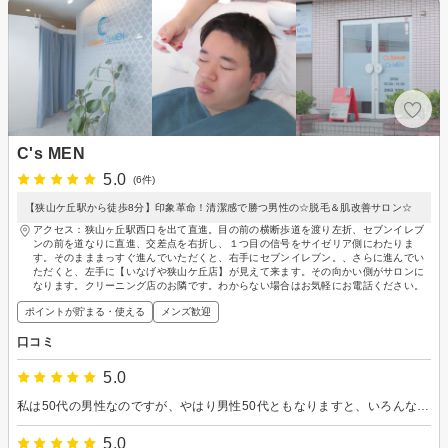
C's MEN
5.0
(6件)
【狭山ケ丘駅から徒歩8分】印象革命！清潔感で勝つ男性の☆脱毛＆肌改善サロン☆
アクセス：狭山ヶ丘駅西口を出て直進。目の前の横断歩道を渡り左折、セブンイレブ
ンの前を道なりに直進、交差点を右折し、１つ目の信号をサイゼリア側にわたりま
す。そのまままっすぐ進んでいただくと、右手にセブンイレブン。、さらに進んでい
ただくと、左手に【いなげや狭山ケ丘店】が見えて来ます。その向かい側がサロンに
なります。クリーニング店のお隣です。わからない場合はお気軽にお電話ください。
ポイントが貯まる・使える
メンズ歓迎
口コミ
5.0
私は50代の男性なのですが、やはり男性50代ともなりますと、いろんなところがたるんだりしてまいります。 どうにかしたいと思い、 今回「シワたるみケア・リフトUP≪若見え≫ヒト幹細胞培養液コース」をお願いいたしました。 クレイパックの後に培養液を入れていくのですが、施術後にびっくり！ 自分の顔の肌がまるでわらび餅のような、もっちり感、吸い付き感！ 今までに無かったさわり心地で、今でもびっくりしております。
5.0