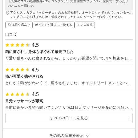
【人気のコスパ最強痩身&エイジングケア】完全個室のプライベ-ト空間で、ぴったり
のメニュー探しを。
アクセス：カフェ「ベローチェ」のある建物8階。オートロックですので、インターホ
ンで八〇二をお呼び出し後，解錠されましたらエレベーターでお越しください。
◎ 本日空席あり
ポイントが貯まる・使える
メンズ歓迎
口コミ
4.5
猫に癒され、身体もほぐれて最高でした
可愛い猫ちゃんに癒されながら、しっかりと要望を聞いて頂き 施術をしていただきました。とにかく初めから終わりまで気持ち良いの一言に尽きます。特にふくらはぎと足裏のマッサージが最高でした。 施術してもらった日は朝までぐっすりと眠れました。 また定期的に伺いたいお店です。
4.5
猫が可愛く癒やされる
とにかく猫がかわいくて、癒やされました。オイルトリートメントとヘッドスパをしてもらいましたが、どちらも気持ちよくてウトウトしました。
4.5
目元マッサージが最高
事前に細かい希望も聞いてくださり 私は目元マッサージを多めにお願いしました これが気持ちよくて眠ってしまいました 猫ちゃんも可愛いし またお願いしたいです
すべての口コミを見る
その他の情報を表示