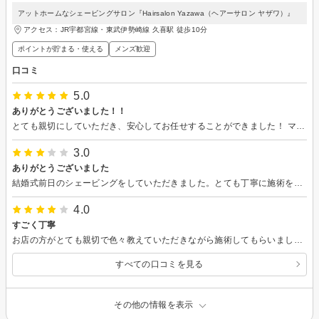
アットホームなシェービングサロン『Hairsalon Yazawa（ヘアーサロン ヤザワ）』
アクセス：JR宇都宮線・東武伊勢崎線 久喜駅 徒歩10分
ポイントが貯まる・使える
メンズ歓迎
口コミ
5.0
ありがとうございました！！
とても親切にしていただき、安心してお任せすることができました！ マッサージが気持ちよくてつい寝てしまいました。 また何か大事な日がある際は利用させていただきます！ 本当にありがとうございました。
3.0
ありがとうございました
結婚式前日のシェービングをしていただきました。とても丁寧に施術をしてくださり、優しい雰囲気で良かったです。 顔のパックもしていただき、顔のトーンが明るくなり嬉しかったです。 ありがとうございました！
4.0
すごく丁寧
お店の方がとても親切で色々教えていただきながら施術してもらいました。生え際の癖について説明してくれ、肌に負担ないように丁寧にやってくれました。駐車場が狭いのと、通りに面しているので運転ベタな私には、難易度が高い駐車で緊張しました。満足でした。またお願いしたいです。
すべての口コミを見る
その他の情報を表示