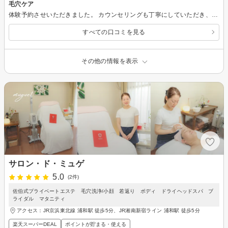
毛穴ケア
体験予約させいただきました。 カウンセリングも丁寧にしていただき、安心して施術を受けることができました。 施術後は、顔全体のトーンが明るくなり、潤いが感じられ、うれしかったです。 ありがとうございました。
すべての口コミを見る
その他の情報を表示
サロン・ド・ミュゲ
5.0
(2件)
佐伯式プライベートエステ 毛穴洗浄/小顔 若返り ボディ ドライヘッドスパ ブ
ライダル マタニティ
アクセス：JR京浜東北線 浦和駅 徒歩5分、JR湘南新宿ライン 浦和駅 徒歩5分
楽天スーパーDEAL
ポイントが貯まる・使える