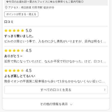
💎今日のお疲れ顔⇒愛されフェイスに💎お仕事帰りもご案内可能◎
アクセス：秩父鉄道 行田市駅 徒歩10分
ポイントが貯まる・使える
口コミ
5.0
すっきり整いました。
ビルの２階という事で、入るのに少し勇気がいりますが、店内は明るくおしゃれな雰囲気で安心しました。 よもぎ蒸しは初めて経験しましたが汗がびっしり出てすっきり。デトックスされた感じです。出していただいたお茶のせいなのか、よもぎ蒸しのせいかわかりませんが帰宅して三時間くらいはにトイレばかり行ってました。 とてもすっきりしたので定期的に行きたいと思ってます。
4.5
ありがとう～
近所で気になっていたけど、なんか不安で行けなかった。けど、口コミが掲載されたのを見て予約しました！ 前通っていたフェイシャルサロンはクレンジング、洗顔は自分でしたが メデルさんは全て横になったまま。 オプションで美顔器もあるけど、こだわりがありオールハンドだそうです！し、気持ちよくて寝ちゃって 終わったとき おでこのシワが消えた?!目が大きく、というか重いまぶたが軽くなった!!?! 思い込み？ カウンセリングも終わりも、次回の予約取りや押し売りがなく、、、逆にもっと教えて欲しかったです。が、あまりグイグイ言われたら怖かったし、これで良かったかな？（笑）結局、通わせて貰うことにして3週間後を直接予約しました。 どちらにしてもリフレッシュ、癒し お肌。すごく楽しみ! ちょっとお店の口コミというか、建物が2階で階段が急だから気をつけなきゃと感じました。 それはお店の口コミではないか、！、 オーナーさんもつんつんした感じではなくて安心しました。
4.5
よもぎ蒸しとてもいい
熊谷イオンの平面第二駐車場から歩いて1分もかからないくらい近い二階にあるサロンでした。入口 にフェイシャルエステというノボリがひらひらとしていたので、わかりやすかったです。 コロナで、ストレスが溜まっていて、リフレッシュしたくて予約しました。初めてで、緊張していたのですが、お店の方が、笑顔で迎えてくれて一瞬に緊張がほぐれました。 コロナ対策も万全。 検温もしっかり、入口 に消毒もありました。換気も行き届いている感じで安心しました。 よもぎ蒸しでは、マントを着て真ん中に穴の開いた椅子に座り、蒸気がマントの中を充満しました。香りもよくて、良かったです。 ペットボトルのお水を用意していただき、汗もびっしりかきました。 帰ってきたら、身体が軽くて、身体にも心にもいいなと実感！ また、行きたいと思います。通い方もアドバイスしていただき、ありがとうございました！
すべての口コミを見る
その他の情報を表示