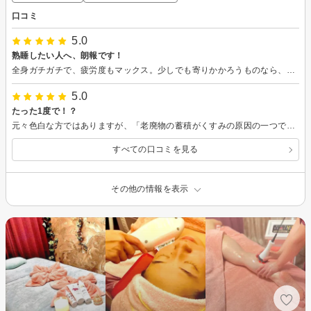
口コミ
5.0
熟睡したい人へ、朗報です！
全身ガチガチで、疲労度もマックス。少しでも寄りかかろうものなら、ZZZと寝落ちしてしまう・・・。 そんな最悪なコンディションなのにも関わらず、ぐっすりと眠る事が出来ず、朝起きても昨日の疲れが丸ごと残っているような感覚で、ますますゲンナリ。 こんな負のループ状態から抜け出したいと思っていた折、美容師さんから頭皮の凝りを指摘され、ひょっとして眠りの浅さの原因はこれなのかな？と勘付く→すぐさまヘッドマッサージを受けてみる事に。 こちらのサロンで、頭皮の硬さと眠りの浅さを相談した所、やはり頭の凝りが睡眠の質を下げてしまっている可能性が高い事が判明。 それならばしっかり解して頂こう！とベッドの上で只ひたすらリラックスしていると、いつの間にか気持ち良く爆睡していました。 解している最中に早々と効果が出ている！と、その即効性に驚愕。そして、スタッフさんの凄腕っぷりに感動！ 施術後は頭もフェイスラインもスッキリしていて、嬉しい限りです。 これで、何とか夏を乗り切れそう！ 寝苦しい季節に、特にオススメのコースです。
5.0
たった1度で！？
元々色白な方ではありますが、「老廃物の蓄積がくすみの原因の一つであり、しっかりと排出できればトーンアップ間違いなし！」という情報を小耳に挟んだものだから、居ても立ってもいられない程にフェイシャルエステを試してみたくなり、こちらのサロンにお伺いしました。 実は、エステ全般に対して何となく敷居が高そう＆勧誘がキツそうという、どちらかと言うとあまり良くない印象を持っていたのですが、こちらのサロンは勧誘ゼロ＆完全なプライベート空間で安心して施術を受けられたので良かったです。 安心しきって早々と寝入ってしまい、細かい施術内容を書く事が出来ず申し訳ないのですが、気持ち良く目覚めた時には白く澄んだツヤ肌を手に入れていて、驚くのと同時に大感動！！ たった1回でちゃんと効果が実感できるなんて、凄いですね。 気軽に立ち寄れて、しっかり結果を出してくれるサロンをお探しの人に、超オススメです！
すべての口コミを見る
その他の情報を表示