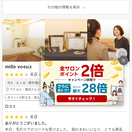
その他の情報を表示
mille voeux
4.0
(1件)
冷え・むくみ・疲労感に｜本場タイハーブで芯から温める温活サロン
アクセス：東武スカイツリーライン 草加駅 徒歩3分
ポイントが貯まる・使える
口コミ
4.0
ありがとうございました。
本日、毛穴ケアのコースを受けました。 肌がきれいになり、とても満足しました。 肌ケアに関するアドバイスも丁寧にしていただき、とても参考になりました。 また機会があれば利用したいと思います。