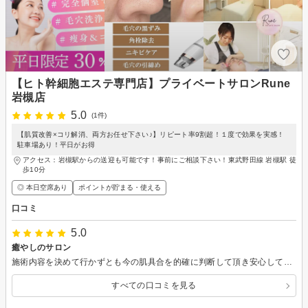
【ヒト幹細胞エステ専門店】プライベートサロンRune
岩槻店
5.0
(1件)
【肌質改善×コリ解消、両方お任せ下さい♪】リピート率9割超！１度で効果を実感！
駐車場あり！平日がお得
アクセス：岩槻駅からの送迎も可能です！事前にご相談下さい！東武野田線 岩槻駅 徒
歩10分
◎ 本日空席あり
ポイントが貯まる・使える
口コミ
5.0
癒やしのサロン
施術内容を決めて行かずとも今の肌具合を的確に判断して頂き安心してお任せする事ができました。 その後肌の調子が良いです！ アロマが香る一軒家の素敵なお部屋で心地よく心身共に癒やされました。 来週も予約を入れさせて貰ったので楽しみが増えました！ また宜しくお願いしますね。
すべての口コミを見る