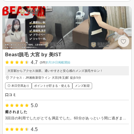
Beast脱毛 大宮 by 美IST
4.7
(3件)
5月19日掲載開始
大宮駅からアクセス抜群。通いやすさと安心感のメンズ脱毛サロン！
アクセス：JR湘南新宿ライン 大宮(埼玉)駅 徒歩5分
◎ 本日空席あり
ポイントが貯まる・使える
メンズ歓迎
口コミ
5.0
癒されました
3回目の利用でしたがとても満足でした。60分があっという間に過ぎました。定期的に通いたいと思います。
4.5