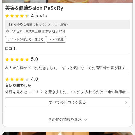
美容&健康Salon PaSeRy
4.5
(2件)
【あらゆるご要望にお応え】メニュー豊富♪
アクセス：東武東上線 志木駅 徒歩12分
ポイントが貯まる・使える
メンズ歓迎
口コミ
5.0
友人から勧めていただきました！ ずっと気になってた肩甲骨や肩が軽く薄くなったと思います！ これからもお世話になりたいと思いました！
4.0
良い空間でした
外観を見ると ここ！？ と驚きました。 中は1人入れるだけで他の利用者と会わないので良いです。 接客も無理矢理もなく、スムーズでした。 技術も○です。 楽天ポイントが使えるところで探しましたが、正解でした。
すべての口コミを見る
その他の情報を表示