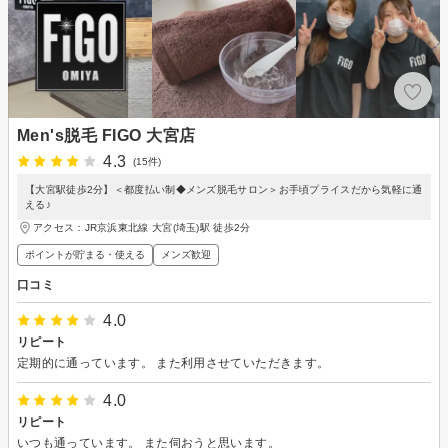
Men's脱毛 FIGO 大宮店
4.3
(15件)
【大宮駅徒歩2分】＜都度払い制◆メンズ脱毛サロン＞お手頃プライスだから気軽に通
える♪
アクセス：JR京浜東北線 大宮(埼玉)駅 徒歩2分
ポイントが貯まる・使える
メンズ歓迎
口コミ
4.0
リピート
定期的に通っています。 また利用させていただきます。
4.0
リピート
いつも通っています。 また伺おうと思います。