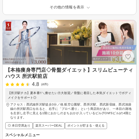
その他の情報を表示
【本格痩身専門店◇骨盤ダイエット】スリムビューティ
ハウス 所沢駅前店
4.8
(4件)
【所沢駅チカ】夏本番!!＼痩せたい方大歓迎／骨盤に着目した本気ダイエットでボディ
メイクをサポート◎
アクセス：西武線所沢駅徒歩3分／他 航空公園駅、西所沢駅、西武新宿線、西武池袋
線の所沢駅西口を出ると、右手に「プロペ通り」という商店街があり、一本目の路地
を左折し左手に見える1階におかしのまちおかが入っているビル(TOM’Sビル)の4階と
なります。
◎ 本日空席あり
楽天スーパーDEAL
ポイントが貯まる・使える
スペシャルメニュー