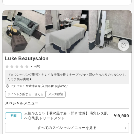
Luke Beautysalon
-
(-件)
《カウンセリング重視》キレイな美肌を長くキープ♪ツヤ・潤いたっぷりのツルンとし
たモチ肌が実現★
アクセス：西武池袋線 入間市駅 徒歩25分
ポイントが貯まる・使える
メンズ歓迎
スペシャルメニュー
人気NO.１✨【毛穴黒ずみ・開き改善】毛穴レス肌
￥9,900
初回
へ◎陶肌トリートメント
すべてのスペシャルメニューを見る