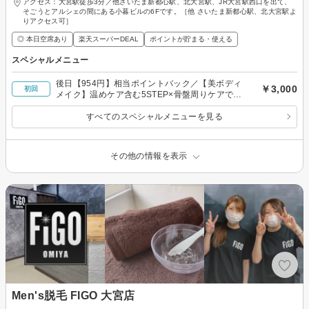
アクセス：大宮駅徒歩3分／他さいたま新都心駅、北大宮駅、JR大宮駅西口を出て、
そごうとアルシェの間にある小暮ビルの6Fです。［他 さいたま新都心駅、北大宮駅よ
りアクセス可］
◎ 本日空席あり
楽天スーパーDEAL
ポイントが貯まる・使える
スペシャルメニュー
後日【954円】相当ポイントバック／【美ボディ
￥3,000
初回
メイク】温めケア含む5STEP×骨盤周りケアでス
ッキリ！代謝サポート◎80分￥3000
すべてのスペシャルメニューを見る
その他の情報を表示
Men's脱毛 FIGO 大宮店