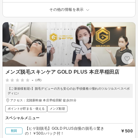
その他の情報を表示
メンズ脱毛スキンケア GOLD PLUS 本庄早稲田店
-
(-件)
【ご新規様歓迎♪】脱毛デビューの方も安心のお手頃価格☆憧れのツルツルスベスベボ
ディに♪
アクセス：北陸新幹線 本庄早稲田駅 徒歩20分
ポイントが貯まる・使える
メンズ歓迎
スペシャルメニュー
【ヒゲ顔脱毛】GOLD PLUS自慢の脱毛☆驚き
￥500
初回
の！￥500♪パック付！