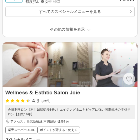
都度払い※女性可◎
すべてのスペシャルメニューを見る
その他の情報を表示
Wellness & Esthtic Salon Joie
4.9
(26件)
会員制サロン《本川越駅徒歩3分♪》エイジング＆ニキビケアに強い国際規格の本格サ
ロン【創業16年】
アクセス：西武新宿線 本川越駅 徒歩3分
楽天スーパーDEAL
ポイントが貯まる・使える
スペシャルメニュー