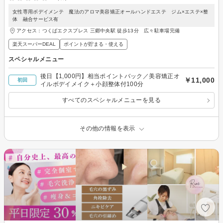
女性専用ボデイメンテ 魔法のアロマ美容矯正オールハンドエステ ジム×エステ×整
体 融合サービス有
アクセス：つくばエクスプレス 三郷中央駅 徒歩13分 広々駐車場完備
楽天スーパーDEAL
ポイントが貯まる・使える
スペシャルメニュー
後日【1,000円】相当ポイントバック／美容矯正オ
￥11,000
初回
イルボデイメイク＋小顔整体付100分
すべてのスペシャルメニューを見る
その他の情報を表示