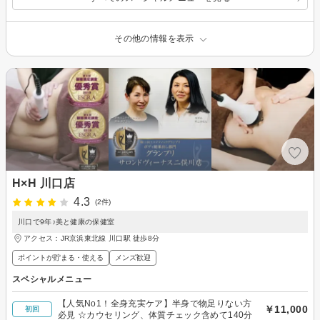
その他の情報を表示
H×H 川口店
4.3
(2件)
川口で9年♪美と健康の保健室
アクセス：JR京浜東北線 川口駅 徒歩8分
ポイントが貯まる・使える
メンズ歓迎
スペシャルメニュー
【人気No1！全身充実ケア】半身で物足りない方
￥11,000
初回
必見 ☆カウセリング、体質チェック含めて140分