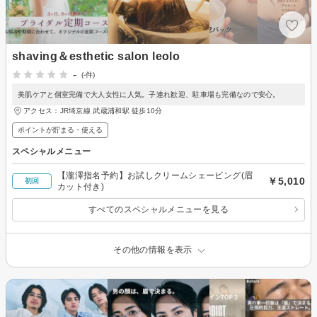
shaving＆esthetic salon leolo
-
(-件)
美肌ケアと個室完備で大人女性に人気。子連れ歓迎、駐車場も完備なので安心。
アクセス：JR埼京線 武蔵浦和駅 徒歩10分
ポイントが貯まる・使える
スペシャルメニュー
【瀧澤指名予約】お試しクリームシェービング(眉
￥5,010
初回
カット付き)
すべてのスペシャルメニューを見る
その他の情報を表示