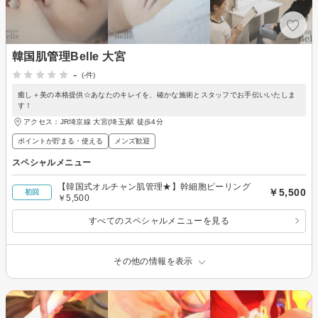
韓国肌管理Belle 大宮
-
(-件)
癒し＋美の本格提供☆あなたのキレイを、確かな施術とスタッフでお手伝いいたしま
す！
アクセス：JR埼京線 大宮(埼玉)駅 徒歩4分
ポイントが貯まる・使える
メンズ歓迎
スペシャルメニュー
【韓国式オルチャン肌管理★】幹細胞ピーリング
￥5,500
初回
￥5,500
すべてのスペシャルメニューを見る
その他の情報を表示