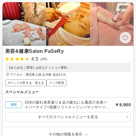
美容&健康Salon PaSeRy
4.5
(2件)
【あらゆるご要望にお応え】メニュー豊富♪
アクセス：東武東上線 志木駅 徒歩12分
ポイントが貯まる・使える
メンズ歓迎
スペシャルメニュー
日頃の疲れ首肩凝り＆足の疲れにも最高◎全身ハ
￥9,900
初回
イパーナイフ+筋膜リリース＋リンパマッサージ
90分
すべてのスペシャルメニューを見る
その他の情報を表示