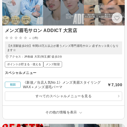
メンズ眉毛サロン ADDICT 大宮店
-
(-件)
【大宮駅徒歩2分】年間10万人以上が通うメンズ専門眉毛サロン 必ずカッコ良くなり
ます☆
アクセス：JR各線 大宮(埼玉)駅 徒歩2分
ポイントが貯まる・使える
メンズ歓迎
スペシャルメニュー
《新規／当店人気No.1》メンズ美眉スタイリング
￥7,100
初回
WAX＋メンズ眉毛パーマ
すべてのスペシャルメニューを見る
その他の情報を表示