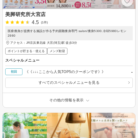
美脚研究所大宮店
4.5
(1件)
医療痩身が提携する施設が作る予約困難痩身専門 salon/痩身5300.冷却5980レモン
2980
アクセス：JR京浜東北線 大宮(埼玉)駅 徒歩3分
ポイントが貯まる・使える
メンズ歓迎
スペシャルメニュー
-
《《↓↓↓ここから人気TOP5のクーポンです》》
初回
すべてのスペシャルメニューを見る
その他の情報を表示