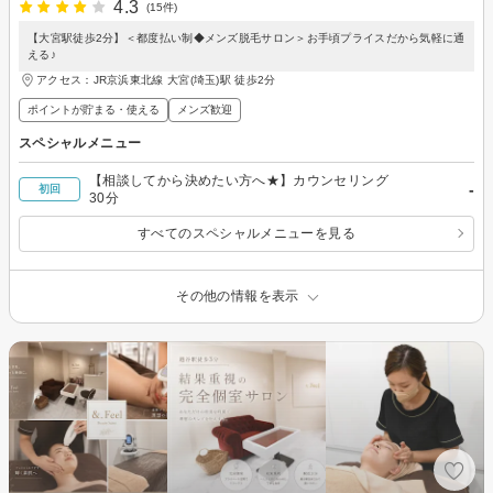
4.3
(15件)
【大宮駅徒歩2分】＜都度払い制◆メンズ脱毛サロン＞お手頃プライスだから気軽に通
える♪
アクセス：JR京浜東北線 大宮(埼玉)駅 徒歩2分
ポイントが貯まる・使える
メンズ歓迎
スペシャルメニュー
【相談してから決めたい方へ★】カウンセリング
-
初回
30分
すべてのスペシャルメニューを見る
その他の情報を表示