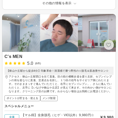
その他の情報を表示
C's MEN
5.0
(6件)
【狭山ケ丘駅から徒歩8分】印象革命！清潔感で勝つ男性の☆脱毛＆肌改善サロン☆
アクセス：狭山ヶ丘駅西口を出て直進。目の前の横断歩道を渡り左折、セブンイレブ
ンの前を道なりに直進、交差点を右折し、１つ目の信号をサイゼリア側にわたりま
す。そのまままっすぐ進んでいただくと、右手にセブンイレブン。、さらに進んでい
ただくと、左手に【いなげや狭山ケ丘店】が見えて来ます。その向かい側がサロンに
なります。クリーニング店のお隣です。わからない場合はお気軽にお電話ください。
ポイントが貯まる・使える
メンズ歓迎
スペシャルメニュー
【マル得】全身脱毛（ヒゲ・VIO以外）9,980円☆
￥9,980
全員