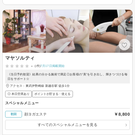
マヤソルティ
-
(-件)
7月17日掲載開始
《当日予約歓迎》結果の分かる施術で満足◎お客様の”美”を引き出し、輝きつづける毎
日をサポート☆
アクセス：東武伊勢崎線 新越谷駅 徒歩1分
◎ 本日空席あり
ポイントが貯まる・使える
スペシャルメニュー
￥8,800
顔ヨガエステ
初回
すべてのスペシャルメニューを見る