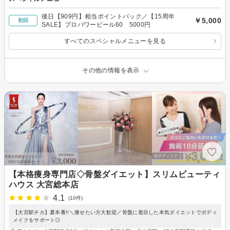
後日【909円】相当ポイントバック／【15周年
￥5,000
初回
SALE】プロパワーピール60 5000円
すべてのスペシャルメニューを見る
その他の情報を表示
【本格痩身専門店◇骨盤ダイエット】スリムビューティ
ハウス 大宮総本店
4.1
(10件)
【大宮駅チカ】夏本番!!＼痩せたい方大歓迎／骨盤に着目した本気ダイエットでボディ
メイクをサポート◎