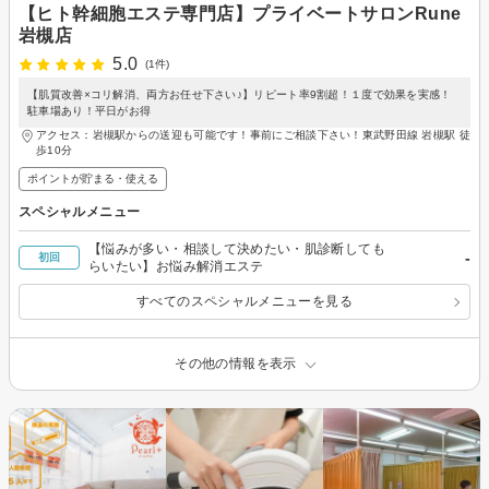
【ヒト幹細胞エステ専門店】プライベートサロンRune
岩槻店
5.0
(1件)
【肌質改善×コリ解消、両方お任せ下さい♪】リピート率9割超！１度で効果を実感！
駐車場あり！平日がお得
アクセス：岩槻駅からの送迎も可能です！事前にご相談下さい！東武野田線 岩槻駅 徒
歩10分
ポイントが貯まる・使える
スペシャルメニュー
【悩みが多い・相談して決めたい・肌診断しても
-
初回
らいたい】お悩み解消エステ
すべてのスペシャルメニューを見る
その他の情報を表示