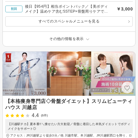
後日【954円】相当ポイントバック／【美ボディ
￥3,000
初回
メイク】温めケア含む5STEP×骨盤周りケアでス
ッキリ！代謝サポート◎80分￥3000
すべてのスペシャルメニューを見る
その他の情報を表示
【本格痩身専門店◇骨盤ダイエット】スリムビューティ
ハウス 川越店
4.4
(6件)
【川越駅チカ】夏本番!!＼痩せたい方大歓迎／骨盤に着目した本気ダイエットでボディ
メイクをサポート◎
アクセス：JR川越駅より徒歩3分／他 川越市駅、本川越駅、JR川越駅西口を降り、ロ