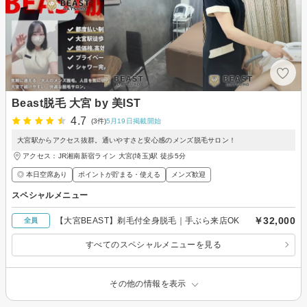
Beast脱毛 大宮 by 美IST
4.7
(3件)
5月19日掲載開始
大宮駅からアクセス抜群。通いやすさと安心感のメンズ脱毛サロン！
アクセス：JR湘南新宿ライン 大宮(埼玉)駅 徒歩5分
◎ 本日空席あり
ポイントが貯まる・使える
メンズ歓迎
スペシャルメニュー
￥32,000
【大宮BEAST】剃毛付全身脱毛｜手ぶら来店OK
全員
すべてのスペシャルメニューを見る
その他の情報を表示