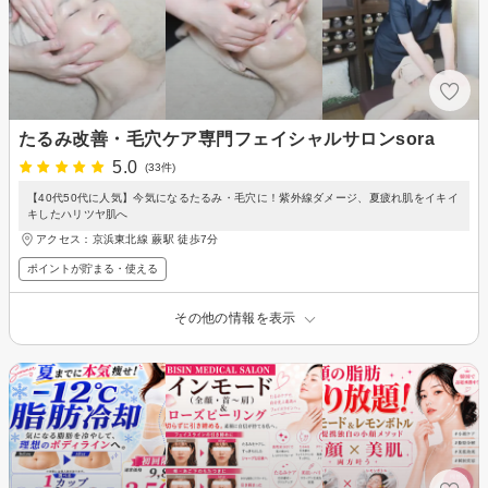
たるみ改善・毛穴ケア専門フェイシャルサロンsora
5.0
(33件)
【40代50代に人気】今気になるたるみ・毛穴に！紫外線ダメージ、夏疲れ肌をイキイ
キしたハリツヤ肌へ
アクセス：京浜東北線 蕨駅 徒歩7分
ポイントが貯まる・使える
その他の情報を表示