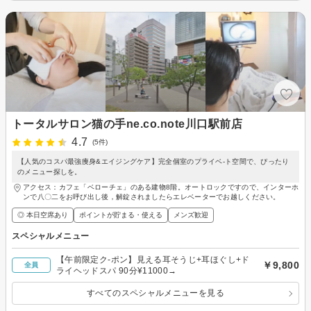
トータルサロン猫の手ne.co.note川口駅前店
4.7
(5件)
【人気のコスパ最強痩身&エイジングケア】完全個室のプライベ-ト空間で、ぴったり
のメニュー探しを。
アクセス：カフェ「ベローチェ」のある建物8階。オートロックですので、インターホ
ンで八〇二をお呼び出し後，解錠されましたらエレベーターでお越しください。
◎ 本日空席あり
ポイントが貯まる・使える
メンズ歓迎
スペシャルメニュー
【午前限定ク-ポン】見える耳そうじ+耳ほぐし+ド
￥9,800
全員
ライヘッドスパ 90分¥11000→
すべてのスペシャルメニューを見る