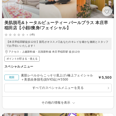
美肌脱毛&トータルビューティー パールプラス 本庄早
稲田店【小顔/痩身/フェイシャル】
-
(-件)
【本庄早稲田駅徒歩12分】脱毛がオススメ◎あなたのキレイを確かな施術とスタッフ
でお手伝いいたします！
アクセス：上越新幹線・北陸新幹線 本庄早稲田駅 徒歩12分
ポイントが貯まる・使える
スペシャルメニュー
素肌レベルからこっそり底上げ♪極上フェイシャル
￥5,500
初回
＋美肌全身脱毛(顔VIO込)￥5500
すべてのスペシャルメニューを見る
その他の情報を表示