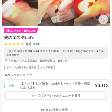
光のエステLet's
4.6
(18件)
【得サロ10倍付与対象店舗】水光エステ/脱毛（メンズ可）/多彩な施術プラン★ご新
規様大歓迎
アクセス：JR京浜東北線「北浦和駅西口」徒歩7分
ポイントが貯まる・使える
メンズ歓迎
スペシャルメニュー
【メンズ】ヒゲ脱毛＜お好み3パーツ＞鎮静・保湿
￥8,360
全員
仕上げ込み
すべてのスペシャルメニューを見る
その他の情報を表示