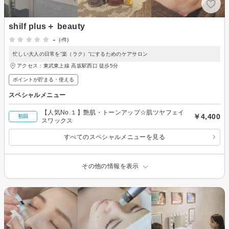
shilf plus＋ beauty
-
(-件)
忙しい大人の日常を”楽（ラク）”にするためのケアサロン
アクセス：東武東上線 高坂駅西口 徒歩5分
ポイントが貯まる・使える
スペシャルメニュー
【人気No.１】艶肌・トーンアップ☆肌ツヤフェイ
￥4,400
初回
スワックス
すべてのスペシャルメニューを見る
その他の情報を表示