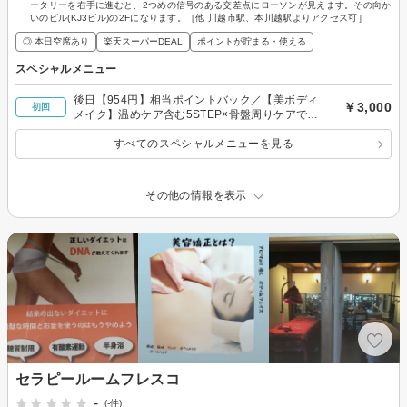
ータリーを右手に進むと、2つめの信号のある交差点にローソンが見えます。その向か
いのビル(KJ3ビル)の2Fになります。［他 川越市駅、本川越駅よりアクセス可］
◎ 本日空席あり
楽天スーパーDEAL
ポイントが貯まる・使える
スペシャルメニュー
後日【954円】相当ポイントバック／【美ボディ
￥3,000
初回
メイク】温めケア含む5STEP×骨盤周りケアでス
ッキリ！代謝サポート◎80分￥3000
すべてのスペシャルメニューを見る
その他の情報を表示
セラピールームフレスコ
-
(-件)