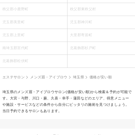
秩父郡小鹿野町
秩父郡東秩父村
児玉郡美里町
児玉郡神川町
児玉郡上里町
大里郡寄居町
南埼玉郡宮代町
北葛飾郡杉戸町
北葛飾郡松伏町
エステサロン
メンズ眉・アイブロウ
埼玉県
価格が安い順
埼玉県の
メンズ眉・アイブロウ
サロン(価格が安い順)から検索＆予約が可能で
す。大宮・与野、川口・蕨、久喜・幸手・蓮田などのエリア、得意メニュー
や施設・サービスなどの条件から自分にピッタリの施術を見つけましょう。
当日予約できるサロンもあります。