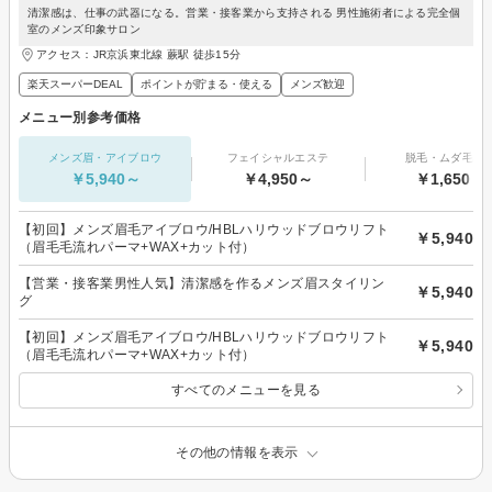
清潔感は、仕事の武器になる。営業・接客業から支持される 男性施術者による完全個
室のメンズ印象サロン
アクセス：JR京浜東北線 蕨駅 徒歩15分
楽天スーパーDEAL
ポイントが貯まる・使える
メンズ歓迎
メニュー別参考価格
メンズ眉・アイブロウ
フェイシャルエステ
脱毛・ムダ毛処
￥5,940～
￥4,950～
￥1,650～
【初回】メンズ眉毛アイブロウ/HBLハリウッドブロウリフト
￥5,940
（眉毛毛流れパーマ+WAX+カット付）
【営業・接客業男性人気】清潔感を作るメンズ眉スタイリン
￥5,940
グ
【初回】メンズ眉毛アイブロウ/HBLハリウッドブロウリフト
￥5,940
（眉毛毛流れパーマ+WAX+カット付）
すべてのメニューを見る
その他の情報を表示