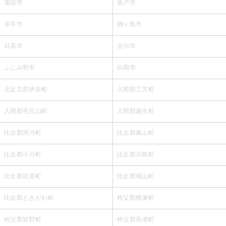
蓮田市
坂戸市
幸手市
鶴ヶ島市
日高市
吉川市
ふじみ野市
白岡市
北足立郡伊奈町
入間郡三芳町
入間郡毛呂山町
入間郡越生町
比企郡滑川町
比企郡嵐山町
比企郡小川町
比企郡川島町
比企郡吉見町
比企郡鳩山町
比企郡ときがわ町
秩父郡横瀬町
秩父郡皆野町
秩父郡長瀞町