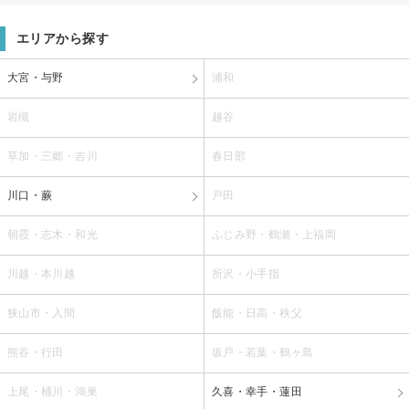
エリアから探す
大宮・与野
浦和
岩槻
越谷
草加・三郷・吉川
春日部
川口・蕨
戸田
朝霞・志木・和光
ふじみ野・鶴瀬・上福岡
川越・本川越
所沢・小手指
狭山市・入間
飯能・日高・秩父
熊谷・行田
坂戸・若葉・鶴ヶ島
上尾・桶川・鴻巣
久喜・幸手・蓮田