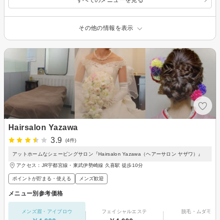
その他の情報を表示
Hairsalon Yazawa
3.9
(4件)
アットホームなシェービングサロン『Hairsalon Yazawa（ヘアーサロン ヤザワ）』
アクセス：JR宇都宮線・東武伊勢崎線 久喜駅 徒歩10分
ポイントが貯まる・使える
メンズ歓迎
メニュー別参考価格
メンズ眉・アイブロウ
フェイシャルエステ
脱毛・ムダ毛処