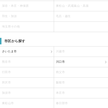
深谷・本庄・神保原
東松山・武蔵嵐山・高坂
羽生・加須
毛呂・越生
埼玉県その他
市区から探す
さいたま市
川越市
熊谷市
川口市
行田市
秩父市
所沢市
飯能市
加須市
本庄市
東松山市
春日部市