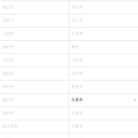
狭山市
羽生市
鴻巣市
深谷市
上尾市
草加市
越谷市
蕨市
戸田市
入間市
朝霞市
志木市
和光市
新座市
桶川市
久喜市
北本市
八潮市
富士見市
三郷市