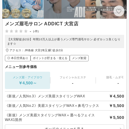
メンズ眉毛サロン ADDICT 大宮店
-
(-件)
【大宮駅徒歩2分】年間10万人以上が通うメンズ専門眉毛サロン 必ずカッコ良くなり
ます☆
アクセス：JR各線 大宮(埼玉)駅 徒歩2分
◎ 本日空席あり
ポイントが貯まる・使える
メンズ歓迎
メニュー別参考価格
メンズ眉・アイブロウ
フェイシャルエステ
脱毛・ムダ毛処
￥4,500～
-
-
￥4,500
《新規／人気No.3》メンズ美眉スタイリングWAX
￥5,500
《新規／人気No.2》美眉スタイリングWAX＋鼻毛ワックス
《新規》メンズ美眉スタイリングWAX＋選べるフェイス
￥5,500
WAX1箇所
すべてのメニューを見る