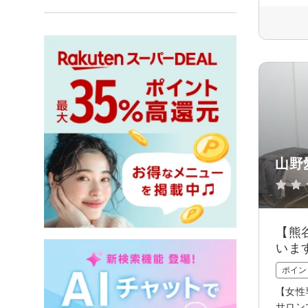
山野愛
【熊
いま
ポイン
【女性
サロン