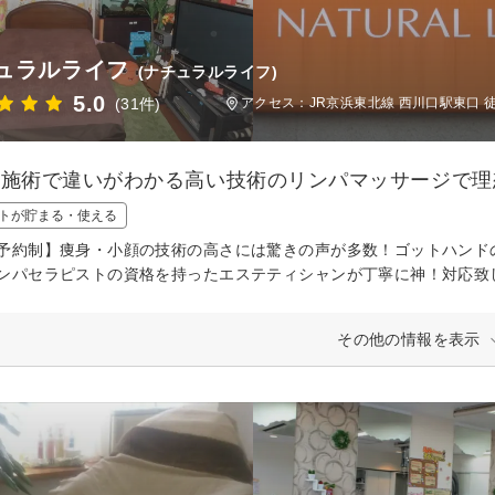
ュラルライフ
(ナチュラルライフ)
5.0
(31件)
アクセス：JR京浜東北線 西川口駅東口 徒
の施術で違いがわかる高い技術のリンパマッサージで理
トが貯まる・使える
全予約制】痩身・小顔の技術の高さには驚きの声が多数！ゴ
ンパセラピストの資格を持ったエステティシャンが丁寧に神！対応致
その他の情報を表示