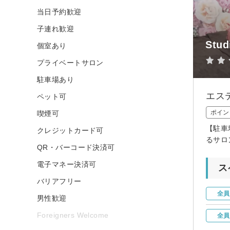
当日予約歓迎
子連れ歓迎
Stud
個室あり
プライベートサロン
駐車場あり
エス
ペット可
ポイン
喫煙可
【駐車
クレジットカード可
るサロ
QR・バーコード決済可
電子マネー決済可
ス
バリアフリー
全員
男性歓迎
Foreigners Welcome
全員