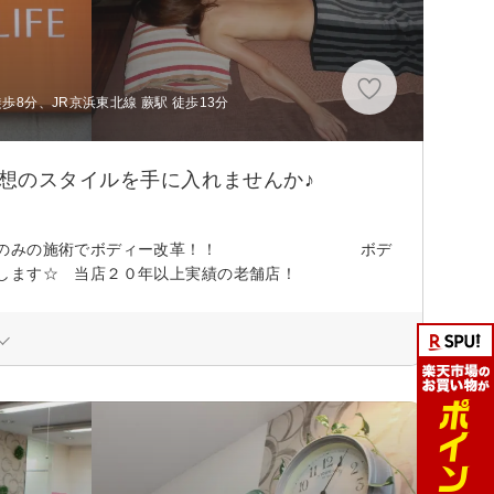
歩8分、JR京浜東北線 蕨駅 徒歩13分
想のスタイルを手に入れませんか♪
ットハンドのみの施術でボディー改革！！ ボデ
します☆ 当店２０年以上実績の老舗店！