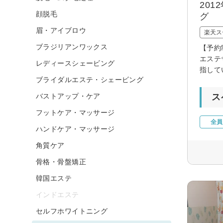
20
顔脱毛
グ
眉・アイブロウ
楽天ス
ブラジリアンワックス
【予約
エステ
レディースシェービング
指して
ブライダルエステ・シェービング
バストアップ・ケア
ス
フットケア・マッサージ
全員
ハンドケア・マッサージ
角質ケア
骨格・骨盤矯正
韓国エステ
インドエステ
セルフホワイトニング