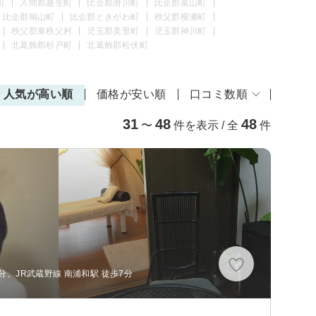
町
入間郡越生町
比企郡滑川町
比企郡嵐山町
比企郡鳩山町
比企郡ときがわ町
秩父郡横瀬町
秩父郡東秩父村
児玉郡美里町
児玉郡神川町
北葛飾郡杉戸町
北葛飾郡松伏町
人気が高い順
価格が安い順
口コミ数順
31
48
48
〜
件を表示 / 全
件
分、JR武蔵野線 南浦和駅 徒歩7分