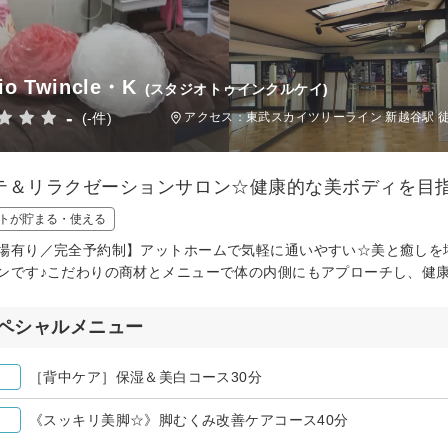
io Twincle・K
(スタジオトゥインクルケイ)
-
(-件)
アクセス：東武スカイツリーライン 新越谷駅 徒
テ＆リラクゼーションサロン☆健康的な美ボディを目指
トが貯まる・使える
場有り／完全予約制】アットホームで気軽に通いやすい☆美と癒しを
ンです♪こだわりの商材とメニューで体の内側にもアプローチし、健
ペシャルメニュー
［背中ケア］保湿＆美白コース30分
《スッキリ美脚☆》脚むくみ改善ケアコース40分