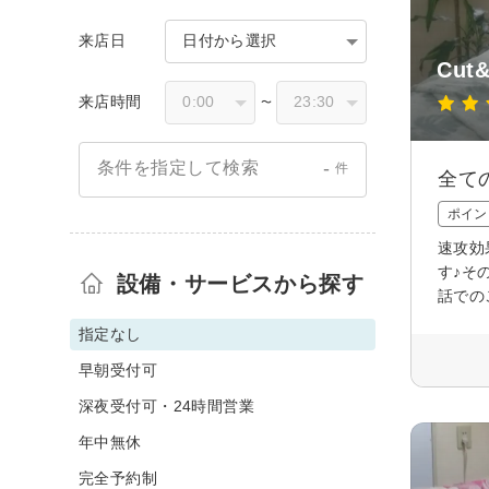
来店日
日付から選択
Cut&
来店時間
〜
-
条件を指定して検索
件
全て
ポイン
速攻効
す♪そ
設備・サービスから探す
話での
指定なし
早朝受付可
深夜受付可・24時間営業
年中無休
完全予約制