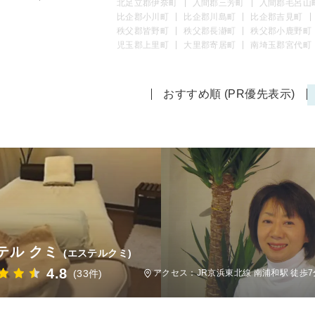
北足立郡伊奈町
入間郡三芳町
入間郡毛呂山
比企郡小川町
比企郡川島町
比企郡吉見町
秩父郡皆野町
秩父郡長瀞町
秩父郡小鹿野町
児玉郡上里町
大里郡寄居町
南埼玉郡宮代町
おすすめ順 (PR優先表示)
テル クミ
(エステルクミ)
4.8
(33件)
アクセス：JR京浜東北線 南浦和駅 徒歩7