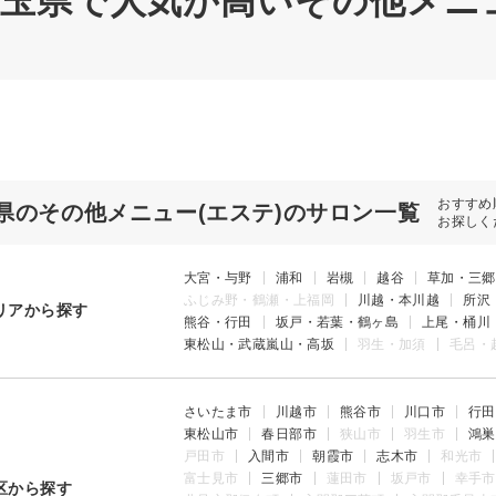
 埼玉県で人気が高いその他メニ
おすすめ
県のその他メニュー(エステ)のサロン一覧
お探しく
大宮・与野
浦和
岩槻
越谷
草加・三郷
ふじみ野・鶴瀬・上福岡
川越・本川越
所沢
リアから探す
熊谷・行田
坂戸・若葉・鶴ヶ島
上尾・桶川
東松山・武蔵嵐山・高坂
羽生・加須
毛呂・
さいたま市
川越市
熊谷市
川口市
行田
東松山市
春日部市
狭山市
羽生市
鴻巣
戸田市
入間市
朝霞市
志木市
和光市
富士見市
三郷市
蓮田市
坂戸市
幸手市
区から探す