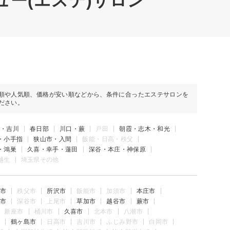
ュー(エステ)サロン
順や人気順、価格が安い順などから、条件に合ったエステサロンを
ださい。
・吉川
春日部
川口・蕨
戸田
朝霞・志木・和光
・小手指
狭山市・入間
飯能・日高・秩父
・鴻巣
久喜・幸手・蓮田
深谷・本庄・神保原
越生
埼玉県その他
市
秩父市
所沢市
飯能市
加須市
本庄市
市
深谷市
上尾市
草加市
越谷市
蕨市
新座市
桶川市
久喜市
北本市
八潮市
鶴ヶ島市
日高市
吉川市
ふじみ野市
白岡市