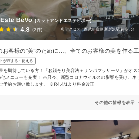
Este BeVo
(カットアンドエステビボー)
4.8
(2件)
アクセス：西武新宿線 新所沢駅 徒歩3分
のお客様の"美"のために…。全てのお客様の美を作る
トが貯まる・使える
果を期待している方！『お顔そり美容法＋リンパマッサージ』がオス
の他メニューも充実！ ※只今、新型コロナウイルスの影響を受け、ネ
ご予約お願い致します。 ※R4.4/1より料金改正
その他の情報を表示