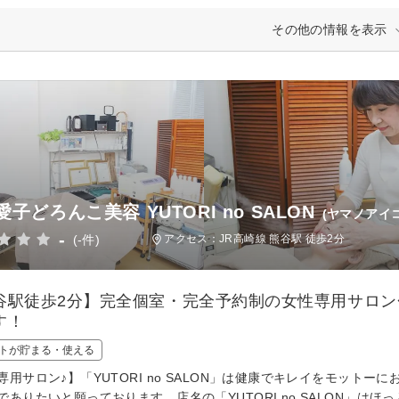
その他の情報を表示
子どろんこ美容 YUTORI no SALON
(ヤマノアイ
-
(-件)
アクセス：JR高崎線 熊谷駅 徒歩2分
谷駅徒歩2分】完全個室・完全予約制の女性専用サロ
す！
トが貯まる・使える
専用サロン♪】「YUTORI no SALON」は健康でキレイをモット
でありたいと願っております。店名の「YUTORI no SALON」