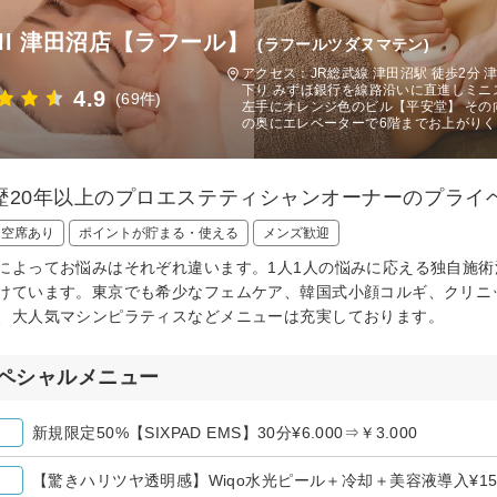
full 津田沼店【ラフール】
(ラフールツダヌマテン)
アクセス：JR総武線 津田沼駅 徒歩2分 
下り みずほ銀行を線路沿いに直進しミニ
4.9
(69件)
左手にオレンジ色のビル【平安堂】 その
の奥にエレベーターで6階までお上がり
歴20年以上のプロエステティシャンオーナーのプライ
日空席あり
ポイントが貯まる・使える
メンズ歓迎
によってお悩みはそれぞれ違います。1人1人の悩みに応える独自施
けています。東京でも希少なフェムケア、韓国式小顔コルギ、クリニ
、大人気マシンピラティスなどメニューは充実しております。
ペシャルメニュー
新規限定50%【SIXPAD EMS】30分¥6.000⇒￥3.000
【驚きハリツヤ透明感】Wiqo水光ピール＋冷却＋美容液導入¥1580