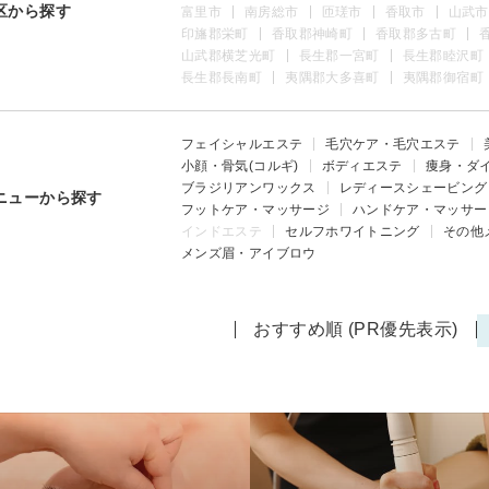
区から探す
富里市
南房総市
匝瑳市
香取市
山武市
印旛郡栄町
香取郡神崎町
香取郡多古町
山武郡横芝光町
長生郡一宮町
長生郡睦沢町
長生郡長南町
夷隅郡大多喜町
夷隅郡御宿町
フェイシャルエステ
毛穴ケア・毛穴エステ
小顔・骨気(コルギ)
ボディエステ
痩身・ダ
ブラジリアンワックス
レディースシェービング
ニューから探す
フットケア・マッサージ
ハンドケア・マッサー
インドエステ
セルフホワイトニング
その他
メンズ眉・アイブロウ
おすすめ順 (PR優先表示)