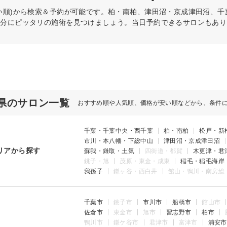
い順)から検索＆予約が可能です。柏・南柏、津田沼・京成津田沼、
自分にピッタリの施術を見つけましょう。当日予約できるサロンもあり
県のサロン一覧
おすすめ順や人気順、価格が安い順などから、条件
千葉・千葉中央・西千葉
柏・南柏
松戸・新
市川・本八幡・下総中山
津田沼・京成津田沼
リアから探す
蘇我・鎌取・土気
四街道・都賀
木更津・君
銚子・旭
茂原・東金・成東
稲毛・稲毛海岸
我孫子
鎌ヶ谷・西白井
館山・鴨川・南房総
千葉市
銚子市
市川市
船橋市
館山市
佐倉市
東金市
旭市
習志野市
柏市
鴨川市
鎌ケ谷市
君津市
富津市
浦安市