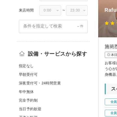
Ra
来店時間
〜
-
条件を指定して検索
件
施術
設備・サービスから探す
◎ 本
お客様
指定なし
う心が
早朝受付可
身機器
深夜受付可・24時間営業
ス
年中無休
完全予約制
全員
当日予約歓迎
全員