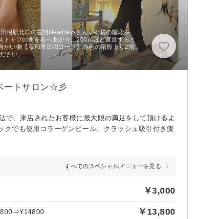
津田沼駅北口の左側NewDaysさんすぐ横の階段を
ストップの角を右へ曲がり、200ｍほど直進すると
向かい側【藤和津田沼コープ】赤色の階段上り2階
ください。
ベートサロン☆彡
術法で、来店されたお客様に最大限の満足をして頂けるよ
ックでも使用コラーゲンピール、クラッシュ吸引付き痩
すべてのスペシャルメニューを見る
￥3,000
￥13,800
0⇒¥14800