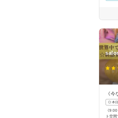
salo
《今
◎ 本
《9:
ト空間