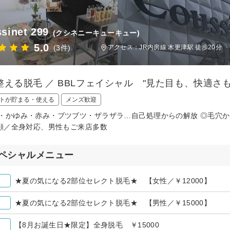
sinet 299
(クシネニーキューキュー)
5.0
(3件)
アクセス：JR内房線 木更津駅 徒歩20分
整える脱毛 ／ BBLフェイシャル "見た目も、快適さも
トが貯まる・使える
メンズ歓迎
・かゆみ・赤み・ブツブツ・ザラザラ…自己処理からの解放 ◎毛穴か
／顔／全身対応、男性もご来店多数
ペシャルメニュー
★夏の気になる2部位セレクト脱毛★ 【女性／￥12000】
★夏の気になる2部位セレクト脱毛★ 【男性／￥15000】
【8月お誕生日★限定】全身脱毛 ￥15000