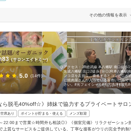
その他の情報を表示
n83
(サロンエイトミー)
アクセス：JR総武線 本八幡駅 南口徒歩1
京成八幡駅 出口2徒歩7分◎JR本八幡
5.0
(14件)
ンコ店を左折→、直進するとコンビニが
に焼肉屋さんが入っている茶色いビルで
さい。#光フェイシャル#毛穴洗浄#脱毛#
なら脱毛40%off☆》姉妹で協力するプライベートサロ
日空席あり
ポイントが貯まる・使える
メンズ歓迎
00～22:00まで営業☆時間外も相談◎》《個室完備》リラクゼーシ
で上質なサービスをご提供している、丁寧な接客がウリの完全予約制