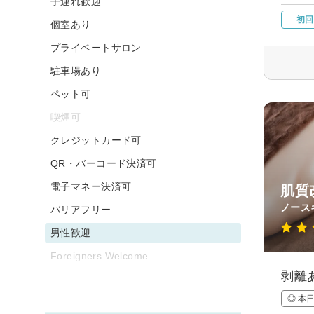
子連れ歓迎
初回
個室あり
プライベートサロン
駐車場あり
ペット可
喫煙可
クレジットカード可
QR・バーコード決済可
電子マネー決済可
肌質
ノース
バリアフリー
男性歓迎
Foreigners Welcome
剥離
◎ 本