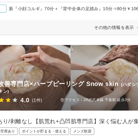
新『小顔コルギ』70分＋『背中全体の足踏み』10分⇒80分￥1060
その他の情報を表示
改善専門店×ハーブピーリング Snow skin
(ハダシ
キン)
4.0
(1件)
アクセス：JR総武本線 千葉駅 徒歩3分
あり/剥離なし【肌荒れ+凸凹肌専門店】深く悩む人が
日空席あり
ポイントが貯まる・使える
メンズ歓迎