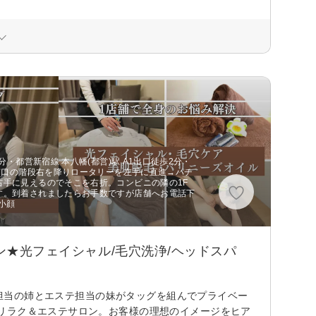
分・都営新宿線 本八幡(都営)駅 A1出口徒歩2分・
駅南口の階段右を降りロータリーを左手に直進→パチ
右手に見えるのでそこを右折。コンビニの隣の1F
す。到着されましたらお手数ですが店舗へお電話下
小顔
ン★光フェイシャル/毛穴洗浄/ヘッドスパ
ョン担当の姉とエステ担当の妹がタッグを組んでプライベー
リラク＆エステサロン。お客様の理想のイメージをヒア