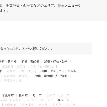
千葉・千葉中央・西千葉などのエリア、得意メニューや
ます。
に合ったエステサロンをお探しください。
松戸・新八柱
船橋・西船橋
浦安・行徳・妙典
北習志野・習志野
八千代台・勝田台
津
八幡宿・五井・姉ヶ崎
成田・佐倉・ユーカリが丘
幕張本郷・新検見川
流山・南流山・江戸川台
千葉県その他
木更津市
松戸市
野田市
茂原市
成田市
勝浦市
市原市
流山市
八千代市
我孫子市
四街道市
袖ケ浦市
八街市
印西市
白井市