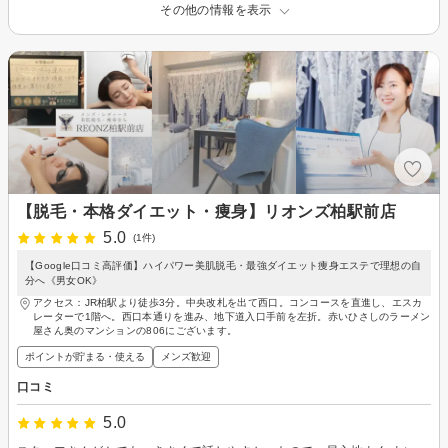
その他の情報を表示
【脱毛・本格ダイエット・痩身】リオンズ柏駅前店
5.0
(1件)
【Google口コミ高評価】ハイパワー美肌脱毛・最強ダイエット痩身エステで理想の自
分へ《男女OK》
アクセス：JR柏駅より徒歩3分。中央改札を出て西口。コンコースを直進し、エスカ
レーターで1階へ。西口本通りを進み、地下道入口手前を左折。赤いひさしのラーメン
屋さん奥のマンションの806にございます。
ポイントが貯まる・使える
メンズ歓迎
口コミ
5.0