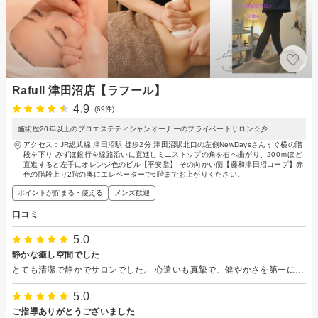
Rafull 津田沼店【ラフール】
4.9
(69件)
施術歴20年以上のプロエステティシャンオーナーのプライベートサロン☆彡
アクセス：JR総武線 津田沼駅 徒歩2分 津田沼駅北口の左側NewDaysさんすぐ横の階
段を下り みずほ銀行を線路沿いに直進しミニストップの角を右へ曲がり、200ｍほど
直進すると左手にオレンジ色のビル【平安堂】 その向かい側【藤和津田沼コープ】赤
色の階段上り2階の奥にエレベーターで6階までお上がりください。
ポイントが貯まる・使える
メンズ歓迎
口コミ
5.0
静かな癒し空間でした
とても清潔で静かでサロンでした。 心遣いも真摯で、健やかさを第一に考えてくださりありがたかったです。 マッサージも良い強さと刺激で、ﾊﾏﾑ浴ですっかり寝落ちしました。 また伺いたいです。
5.0
ご指導ありがとうございました