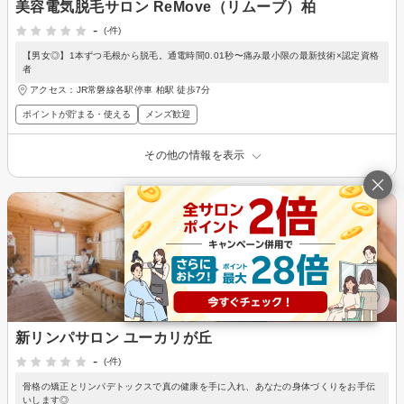
美容電気脱毛サロン ReMove（リムーブ）柏
-
(-件)
【男女◎】1本ずつ毛根から脱毛。通電時間0.01秒〜痛み最小限の最新技術×認定資格
者
アクセス：JR常磐線各駅停車 柏駅 徒歩7分
ポイントが貯まる・使える
メンズ歓迎
その他の情報を表示
新リンパサロン ユーカリが丘
-
(-件)
骨格の矯正とリンパデトックスで真の健康を手に入れ、あなたの身体づくりをお手伝
いします◎