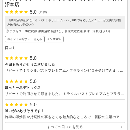
沼本店
5.0
(11件)
《津田沼駅徒歩1分♪♪》バストボリューム・ハリUPに特化したメニューが充実◎お悩
み改善のお手伝い☆
アクセス：JR総武線 津田沼駅 徒歩1分、新京成電鉄線 新津田沼駅 徒歩1分
ポイントが貯まる・使える
メンズ歓迎
口コミ
5.0
今回もありがとうございました
リピートでミラクルバストプレミアムとブララインゼロを受けてきました。 普段パソコンを使うことが多いので、胸まわり、背中、方周りにコリがあったのですが、どこもしっかりほぐしていただきました。 身体の緊張がとれて、身体がスッキリリフレッシュ＆リラックスしました。 また、お願いしたいです♪
5.0
ほっと一息デトックス
リピートで利用させて頂きました。 ミラクルバストプレミアムとブララインゼロで、胸周りも背中周りも凝り固まっていた部分がほぐれて気持ち良かったです。 居心地のよい空間で、途中からは夢見心地でウトウトしていました。 またコリが溜まる前にデトックスとリフレッシュに行きたいと思います。
5.0
通いがいありそうです！
施術の即効性や持続性の事もとても魅力的なところで、普段の生活のアドバイスもとても勉強になりました！ 自分のためにも通いたいと思いました！ ありがとうございます！
すべての口コミを見る