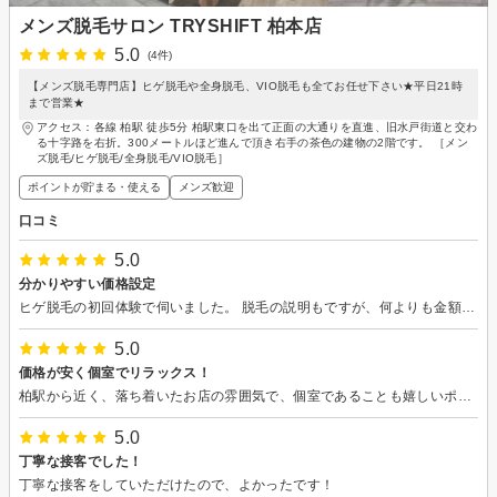
メンズ脱毛サロン TRYSHIFT 柏本店
5.0
(4件)
【メンズ脱毛専門店】ヒゲ脱毛や全身脱毛、VIO脱毛も全てお任せ下さい★平日21時
まで営業★
アクセス：各線 柏駅 徒歩5分 柏駅東口を出て正面の大通りを直進、旧水戸街道と交わ
る十字路を右折。300メートルほど進んで頂き右手の茶色の建物の2階です。 ［メン
ズ脱毛/ヒゲ脱毛/全身脱毛/VIO脱毛］
ポイントが貯まる・使える
メンズ歓迎
口コミ
5.0
分かりやすい価格設定
ヒゲ脱毛の初回体験で伺いました。 脱毛の説明もですが、何よりも金額の設定がわかりやすく、低価格だと感じました。 施術中の痛みはほぼ感じませんでした。 施術時間も短いと思うので、気軽に行きやすいと思います。
5.0
価格が安く個室でリラックス！
柏駅から近く、落ち着いたお店の雰囲気で、個室であることも嬉しいポイントでした！ また、他のお店より価格が安く、施術は丁寧でしたので、来月も行きます！ 長期プランで申し込みします！
5.0
丁寧な接客でした！
丁寧な接客をしていただけたので、よかったです！