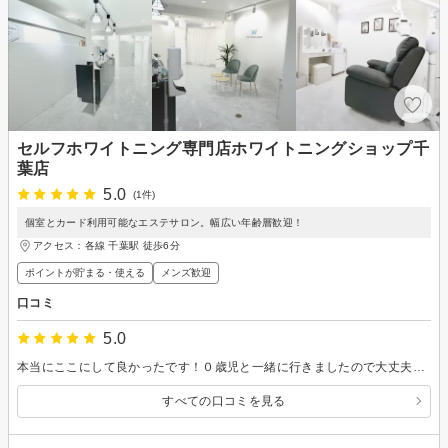
セルフホワイトニング専門店ホワイトニングショップ千
葉店
5.0
(1件)
個室とカード利用可能なエステサロン。幅広い年齢層歓迎！
アクセス：各線 千葉駅 徒歩6分
ポイントが貯まる・使える
メンズ歓迎
口コミ
5.0
本当にここにして良かったです！０歳児と一緒に行きましたので大丈夫か心配でしたが、あやしてくれたり、子どもへの配慮が保育園並みでした！素晴らしかったです。もちろん歯も白くなりました！
すべての口コミを見る