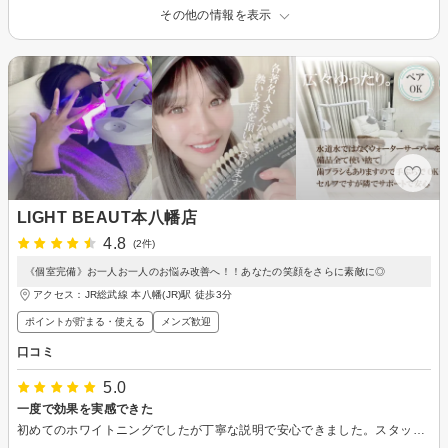
その他の情報を表示
LIGHT BEAUT本八幡店
4.8
(2件)
《個室完備》お一人お一人のお悩み改善へ！！あなたの笑顔をさらに素敵に◎
アクセス：JR総武線 本八幡(JR)駅 徒歩3分
ポイントが貯まる・使える
メンズ歓迎
口コミ
5.0
一度で効果を実感できた
初めてのホワイトニングでしたが丁寧な説明で安心できました。スタッフの方もとても明るく楽しい方であっという間に終わりました。痛みもなく、一度で明るくなったのを実感したので、また通っていきたいと思います。