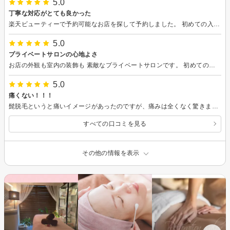
5.0
丁寧な対応がとても良かった
楽天ビューティーで予約可能なお店を探して予約しました。 初めての入店でしたが、説明が丁寧かつ分かりやすかったのがとても良かったのと 施術の痛みもなかったので、継続しやすいと思いました。 施術後のケアもしっかりしていた(以前他の店舗では無かった)ので、コスパも非常に良いと思いました。 しばらく通いたいと思います。
5.0
プライベートサロンの心地よさ
お店の外観も室内の装飾も 素敵なプライベートサロンです。 初めての光フェイシャルでしたが 丁寧な説明に安心して受けることができました。ゴージャスな雰囲気と丁寧な施術で この価格は嬉しい！施術後はリフトアップの 効果を感じました。この価格なら定期的に通えそうですね。
5.0
痛くない！！！
髭脱毛というと痛いイメージがあったのですが、痛みは全くなく驚きました！！！ 男性でも通いやすいかと思います。
すべての口コミを見る
その他の情報を表示