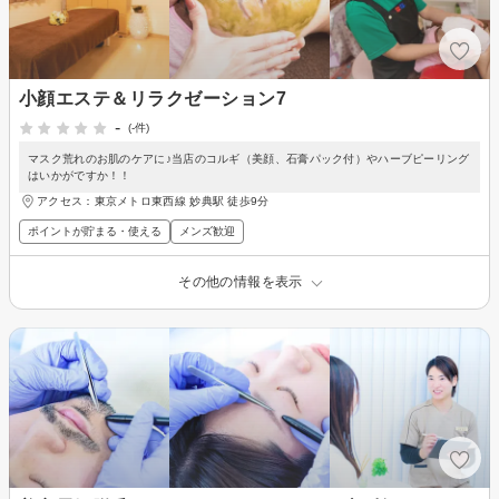
小顔エステ＆リラクゼーション7
-
(-件)
マスク荒れのお肌のケアに♪当店のコルギ（美顔、石膏パック付）やハーブピーリング
はいかがですか！！
アクセス：東京メトロ東西線 妙典駅 徒歩9分
ポイントが貯まる・使える
メンズ歓迎
その他の情報を表示