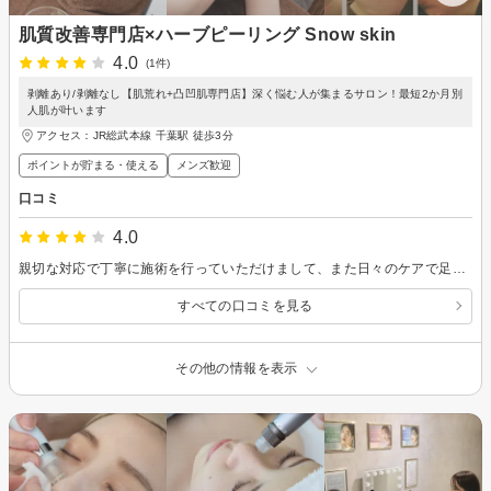
肌質改善専門店×ハーブピーリング Snow skin
4.0
(1件)
剥離あり/剥離なし【肌荒れ+凸凹肌専門店】深く悩む人が集まるサロン！最短2か月別
人肌が叶います
アクセス：JR総武本線 千葉駅 徒歩3分
ポイントが貯まる・使える
メンズ歓迎
口コミ
4.0
親切な対応で丁寧に施術を行っていただけまして、また日々のケアで足りていなかったところのアドバイスもいただけました。
すべての口コミを見る
その他の情報を表示