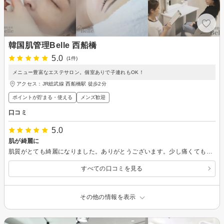
韓国肌管理Belle 西船橋
5.0
(1件)
メニュー豊富なエステサロン。個室ありで子連れもOK！
アクセス：JR総武線 西船橋駅 徒歩2分
ポイントが貯まる・使える
メンズ歓迎
口コミ
5.0
肌が綺麗に
肌質がとても綺麗になりました。ありがとうございます。少し痛くても我慢のできる痛さです。
すべての口コミを見る
その他の情報を表示