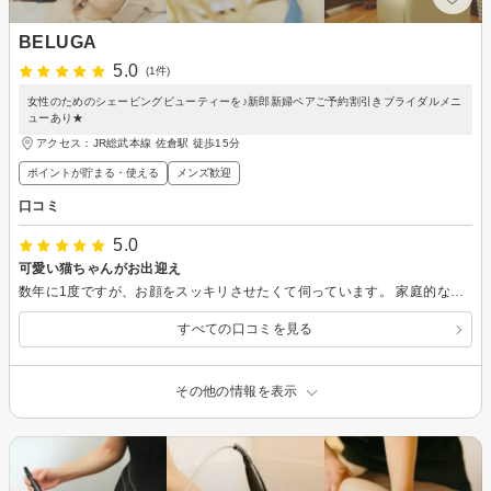
BELUGA
5.0
(1件)
女性のためのシェービングビューティーを♪新郎新婦ペアご予約割引きブライダルメニ
ューあり★
アクセス：JR総武本線 佐倉駅 徒歩15分
ポイントが貯まる・使える
メンズ歓迎
口コミ
5.0
可愛い猫ちゃんがお出迎え
数年に1度ですが、お顔をスッキリさせたくて伺っています。 家庭的な雰囲気のお店で物静かなマスターが丁寧に施術して下さいます。 女性が床屋さんに行くのは敷居が高い様な気がしますが、此所ならリラックスしてリフレッシュ出来ると思います。
すべての口コミを見る
その他の情報を表示