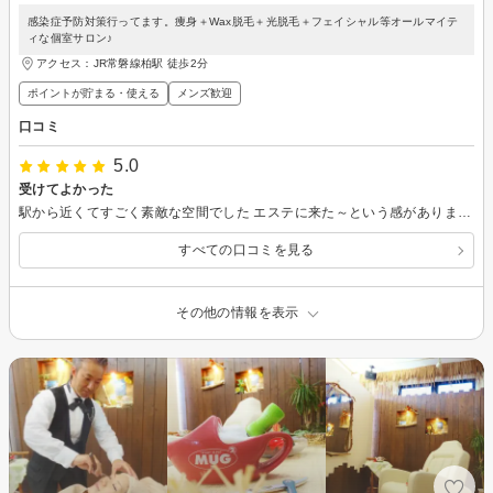
感染症予防対策行ってます。痩身＋Wax脱毛＋光脱毛＋フェイシャル等オールマイテ
ィな個室サロン♪
アクセス：JR常磐線柏駅 徒歩2分
ポイントが貯まる・使える
メンズ歓迎
口コミ
5.0
受けてよかった
駅から近くてすごく素敵な空間でした エステに来た～という感があります 施術も痛みはなく、温かくて心地よく、会話が弾んでいる間に終了です 施術は前後写真で見比べて結果がすぐ目で見れるので、結果として満足できます 次回も楽しみです
すべての口コミを見る
その他の情報を表示