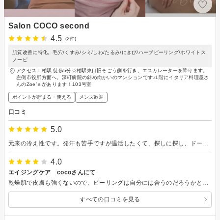
Salon COCO second
4.5
(2件)
肌質改善に特化。毛穴/くすみ/シミ/しわ/たるみ/にきび/ハーブピーリング/ホワイトス
ノーピ
アクセス：柏駅 徒歩5分☆柏駅東口旧そごう側を行き、エスカレーターを降ります。
左側市役所方面へ。深町病院の斜め向かいのマンションです♪1階にイタリア料理屋さ
んのZoe’ｓがあります！103号室
ポイントが貯まる・使える
メンズ歓迎
口コミ
5.0
元来の冷え性です。発汗も苦手ですが温活したくて、探しに探し、ドームに興味をもちました。 いざ体験してみると、寝ているだけでしっかり発汗し、なおかつ顔が出ているため呼吸も苦しくないし、ドーム内で体も自由に動かせます。とても良かったです。発汗後に受けるマッサージも芯までもみほぐされ体が生き返ったような爽快さがありました。 店内もおしゃれで、素敵な大人の空間でした。
4.0
エイジングケア cocoさんにて
乾燥肌で皮膚も強くないので、ピーリングは自分には合うのだろうかと少しだけ心配しながらでしたが、しみしわたるみに効果があるとのことで、エイジングケアをしていただきたい一心でお伺いしました。ピーリングは少しだけピリピリ感はありましたが、うちわであおいでくださり軽減しました。施術が終わった後鏡をみて、一回で今までくすんでいた肌が白くなりたるみも改善しびっくりしました。 また伺いますね！
すべての口コミを見る