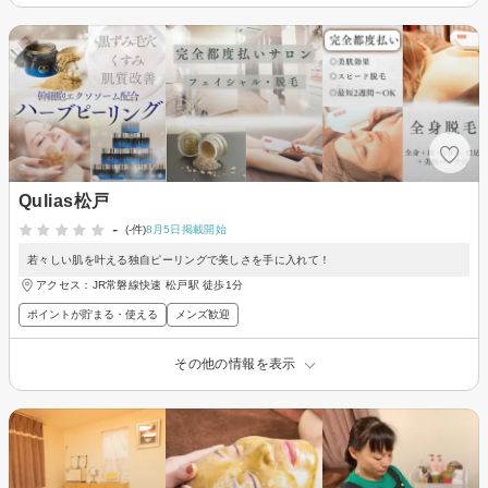
Qulias松戸
-
(-件)
8月5日掲載開始
若々しい肌を叶える独自ピーリングで美しさを手に入れて！
アクセス：JR常磐線快速 松戸駅 徒歩1分
ポイントが貯まる・使える
メンズ歓迎
その他の情報を表示