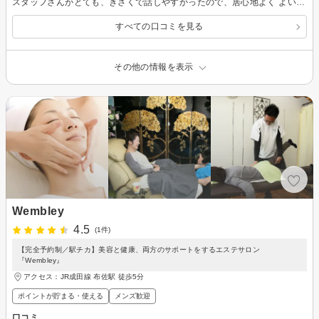
スタッフさんがとても、きさくで話しやすかったので、居心地よく よい時間を共有できてよかったです。 体質の改善と向上にとても熱心に取り組んでいただきました。 最新の機器も取り揃えてあり、また性能の良さも素晴らしかったです。
すべての口コミを見る
その他の情報を表示
Wembley
4.5
(1件)
【完全予約制／駅チカ】美容と健康、両方のサポートをするエステサロン
『Wembley』
アクセス：JR成田線 布佐駅 徒歩5分
ポイントが貯まる・使える
メンズ歓迎
口コミ