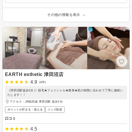
その他の情報を表示
EARTH esthetic 津田沼店
4.9
(4件)
《津田沼駅徒歩2分♪》脱毛★フェイシャル★痩身★肌の状態に合わせて丁寧に施術い
たします！！
アクセス：JR総武線 津田沼駅 徒歩2分
ポイントが貯まる・使える
メンズ歓迎
口コミ
4.5