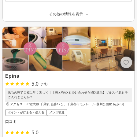
その他の情報を表示
Epina
5.0
(5件)
脱毛の完了目標に早く近づく！【光とWAXを掛け合わせたMIX脱毛】ツルスベ肌を手
に入れませんか？
アクセス：JR総武線 千葉駅 徒歩12分、千葉都市モノレール 葭川公園駅 徒歩6分
ポイントが貯まる・使える
メンズ歓迎
口コミ
5.0