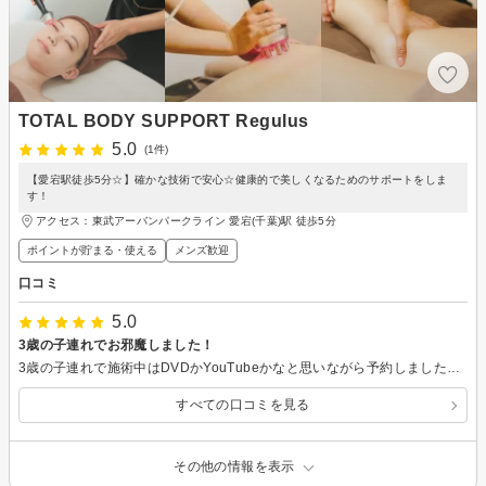
TOTAL BODY SUPPORT Regulus
5.0
(1件)
【愛宕駅徒歩5分☆】確かな技術で安心☆健康的で美しくなるためのサポートをしま
す！
アクセス：東武アーバンパークライン 愛宕(千葉)駅 徒歩5分
ポイントが貯まる・使える
メンズ歓迎
口コミ
5.0
3歳の子連れでお邪魔しました！
3歳の子連れで施術中はDVDかYouTubeかなと思いながら予約しました。 実際に行ってみると店内はとても広く、施術室の前にはヨガスタジオも設備されていました。店員さんも同じ年頃のお子様がいらっしゃる方で、YouTubeは極力見せないで子育てされてらっしゃる方だったこともあったのか、私の施術中はヨガスタジオにあるフラフープやボールなどで遊んでていいよと言っていただけました。 普段触れないものもあって子供も大喜び。もちろん施術中1人で遊ぶことはできないので、たびたび施術室に来ましたがその時も嫌な顔ひとつせず、保育士さんかと思うほど見習いたい言い回しでうまく交わして、子供と接してくれながら私の施術も行ってくれました。 施術も効果ばっちりでヒップアップもして足も見違えるほどでした。 ぜひまたお邪魔したいです。本当にありがとうございました！
すべての口コミを見る
その他の情報を表示