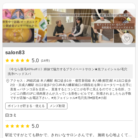
salon83
5.0
(14件)
《今なら脱毛40%off☆》姉妹で協力するプライベートサロン★光フェイシャル/毛穴
洗浄/ヘッドスパ
アクセス：JR総武線 本八幡駅 南口徒歩1分・都営新宿線 本八幡(都営)駅 A1出口徒歩
2分・京成八幡駅 出口2徒歩7分◎JR本八幡駅南口の階段右を降りロータリーを左手に
直進→パチンコ店を左折→、直進するとコンビニが右手に見えるのでそこを右折。コ
ンビニの隣の1Fに焼肉屋さんが入っている茶色いビルです。到着されましたらお手数
ですが店舗へお電話下さい。#光フェイシャル#毛穴洗浄#脱毛#小顔
ポイントが貯まる・使える
メンズ歓迎
口コミ
5.0
駅近ですがとても静かで、きれいなサロンさんです。 施術も心地よくてリラックスできました。終了時に顔色が明るくなって思わず笑みがこぼれました。 TEAもおいしかったです。ありがとうございました。