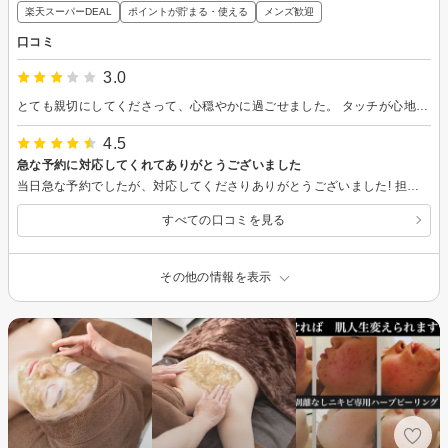
楽天スーパーDEAL
ポイントが貯まる・使える
メンズ歓迎
口コミ
3.0
とても親切にしてくださって、心穏やかに過ごせました。 タッチが心地よくリラックスして施術を受けられました。 ただ、広告の全身瘦せフル痩身はあまり体感しませんでした。
4.5
急な予約に対応してくれてありがとうございました
当日急な予約でしたが、対応してくださりありがとうございました! 担当のスタッフさんのお名前を忘れてしまったのですが、とても上手でした！ 施術を受けてた感じ10年以上のベテランな感じがしたのですが、間違ってるかもしれません。 強めでやってくださったので、体がすごく楽になりましたが、首の所が少し力が強かったので4.5にさせて頂きました、他はとても良かったです！ ありがとうございました!
すべての口コミを見る
その他の情報を表示