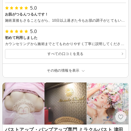
5.0
お肌がつるんつるんです！
施術直後もさることながら、10日以上過ぎた今もお肌の調子がとてもいいです。メイクする時も、ですが、メイク落としで肌を触るのが気持ちいいです。 サロンの雰囲気もよかったですし、追加メニューの無理なゴリ押し等なくて、不愉快な思いを全くしませんでした。
5.0
初めて利用しました
カウンセリングから施術までとてもわかりやすく丁寧に説明してくださり、安心して受けることができました。 施術自体も大変満足のいく内容で、リラックスできただけでなく、今後のケアに役立ちそうな知識まで教えていただき、本当にありがたかったです。 リピートしたいサロンだと思います。
すべての口コミを見る
その他の情報を表示
バストアップ・パンプアップ専門 ミラクルバスト 津田