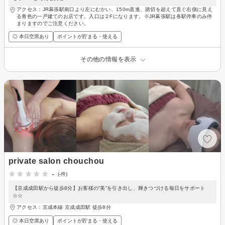
アクセス：JR幕張駅南口より左にむかい、150m直進、踏切を超えて直ぐ右側に見え
る青色の一戸建てのお店です。入口は２Fになります。※JR幕張駅は各駅停車のみ停
まりますのでご注意ください。
◎ 本日空席あり
ポイントが貯まる・使える
その他の情報を表示
private salon chouchou
-
(-件)
【京成成田駅から徒歩8分】お客様の”美”を引き出し、輝きつづける毎日をサポート
☆☆
アクセス：京成本線 京成成田駅 徒歩8分
◎ 本日空席あり
ポイントが貯まる・使える