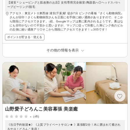
【浦安＊シェービングと肌改善のお店】女性専用完全個室♪陶器肌へ◎ヘッドスパ/ハ
ーブピーリング/脱毛
アクセス：東京メトロ東西線 浦安(千葉)駅 徒歩7分 ピンクの看板『さくら動物病院』
さんが目印！さくら動物病院さんを正面に右手側に細い通路がありますので、そこか
ら階段にアクセスできます。↓続、Googleマップは裏に案内されるようです。裏はな
にも目印がないので不安かと思いますが、マップに従って到着した薄ピンク色のビル
の左側に細い通路アリ◎そこから階段にアクセスできます！→305です！
ポイントが貯まる・使える
その他の情報を表示
山野愛子どろんこ美容幕張 美楽癒
-
(-件)
《当日予約歓迎★》《上質プライベートサロン★ 》幕張駅2分！木に囲まれて癒され
るサロ！どろんこ美容！