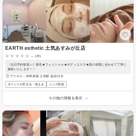
EARTH esthetic 土気あすみが丘店
-
(-件)
《当日予約歓迎♪♪》脱毛★フェイシャル★ボディエステ★肌の状態に合わせて丁寧に
施術いたします！！
アクセス：JR外房線 土気駅 徒歩23分
ポイントが貯まる・使える
メンズ歓迎
その他の情報を表示