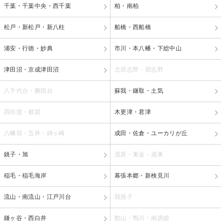
千葉・千葉中央・西千葉
柏・南柏
松戸・新松戸・新八柱
船橋・西船橋
浦安・行徳・妙典
市川・本八幡・下総中山
津田沼・京成津田沼
北習志野・習志野
八千代台・勝田台
蘇我・鎌取・土気
四街道・都賀
木更津・君津
八幡宿・五井・姉ヶ崎
成田・佐倉・ユーカリが丘
銚子・旭
茂原・東金・成東
稲毛・稲毛海岸
幕張本郷・新検見川
流山・南流山・江戸川台
我孫子
鎌ヶ谷・西白井
館山・鴨川・南房総