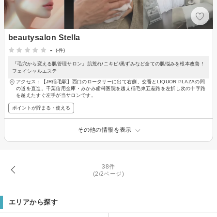
beautysalon Stella
-
(-件)
『毛穴から変える肌管理サロン』肌荒れ/ニキビ/黒ずみなど全ての肌悩みを根本改善！
フェイシャルエステ
アクセス：【JR稲毛駅】西口のロータリーに出て右側、交番とLIQUOR PLAZAの間
の道を直進。千葉信用金庫・みかみ歯科医院を越え稲毛東五差路を左折し次の十字路
を越えたすぐ左手が当サロンです。
ポイントが貯まる・使える
その他の情報を表示
38件
(2/2ページ)
エリアから探す