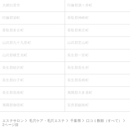
大網白里市
印旛郡酒々井町
印旛郡栄町
香取郡神崎町
香取郡多古町
香取郡東庄町
山武郡九十九里町
山武郡芝山町
山武郡横芝光町
長生郡一宮町
長生郡睦沢町
長生郡長生村
長生郡白子町
長生郡長柄町
長生郡長南町
夷隅郡大多喜町
夷隅郡御宿町
安房郡鋸南町
エステサロン
毛穴ケア・毛穴エステ
千葉県
口コミ数順（すべて）
2ページ目