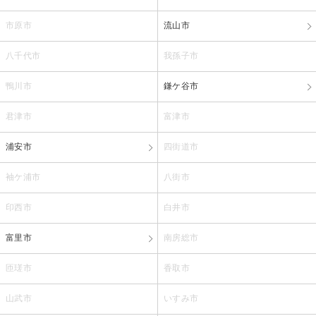
市原市
流山市
八千代市
我孫子市
鴨川市
鎌ケ谷市
君津市
富津市
浦安市
四街道市
袖ケ浦市
八街市
印西市
白井市
富里市
南房総市
匝瑳市
香取市
山武市
いすみ市