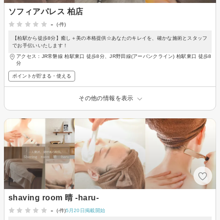
ソフィアパレス 柏店
-
(-件)
【柏駅から徒歩8分】癒し＋美の本格提供☆あなたのキレイを、確かな施術とスタッフ
でお手伝いいたします！
アクセス：JR常磐線 柏駅東口 徒歩8分、JR野田線(アーバンクライン) 柏駅東口 徒歩8
分
ポイントが貯まる・使える
その他の情報を表示
shaving room 晴 -haru-
-
(-件)
5月20日掲載開始