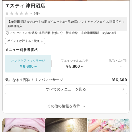
エスティ 津田沼店
-
(-件)
【JR津田沼駅 徒歩3分】短期ダイエット2か月10回/リフトアップフェイス/津田沼初！
新機種導入
アクセス：JR総武線 津田沼駅 徒歩3分、新京成線 京成津田沼駅 徒歩6分程
ポイントが貯まる・使える
メニュー別参考価格
ハンドケア・マッサージ
フェイシャルエステ
脱毛・ムダ毛処
￥6,600～
￥8,800～
-
￥6,600
気になる１部位！リンパマッサージ
すべてのメニューを見る
その他の情報を表示