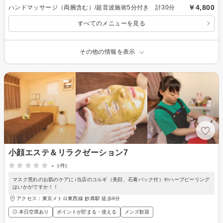
￥4,800
ハンドマッサージ（両腕含む）/超音波施術5分付き 計30分
すべてのメニューを見る
その他の情報を表示
小顔エステ＆リラクゼーション7
-
(-件)
マスク荒れのお肌のケアに♪当店のコルギ（美顔、石膏パック付）やハーブピーリング
はいかがですか！！
アクセス：東京メトロ東西線 妙典駅 徒歩9分
◎ 本日空席あり
ポイントが貯まる・使える
メンズ歓迎