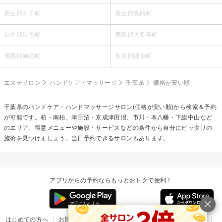
長生郡白子町
長生郡長柄町
長生郡長南町
夷隅郡大多喜町
夷隅郡御宿町
安房郡鋸南町
エステサロン
ハンドケア・マッサージ
千葉県
価格が安い順
千葉県の
ハンドケア・ハンドマッサージ
サロン(価格が安い順)から検索＆予約
が可能です。柏・南柏、津田沼・京成津田沼、市川・本八幡・下総中山など
のエリア、得意メニューや施設・サービスなどの条件から自分にピッタリの
施術を見つけましょう。当日予約できるサロンもあります。
アプリからの予約ならもっとおトクで便利！
はじめての方へ
お問い合わせ
ヘルプ
リリース情報
利用規約