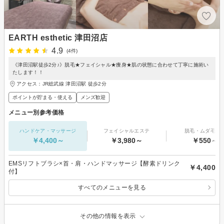
EARTH esthetic 津田沼店
4.9
(4件)
《津田沼駅徒歩2分♪》脱毛★フェイシャル★痩身★肌の状態に合わせて丁寧に施術い
たします！！
アクセス：JR総武線 津田沼駅 徒歩2分
ポイントが貯まる・使える
メンズ歓迎
メニュー別参考価格
ハンドケア・マッサージ
フェイシャルエステ
脱毛・ムダ毛処
￥4,400～
￥3,980～
￥550～
EMSリフトブラシ×首・肩・ハンドマッサージ【酵素ドリンク
￥4,400
付】
すべてのメニューを見る
その他の情報を表示