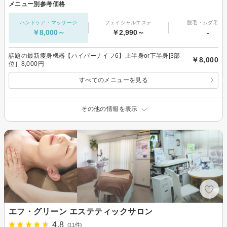
メニュー別参考価格
ハンドケア・マッサージ
フェイシャルエステ
脱毛・ムダ毛処
￥8,000～
￥2,990～
-
話題の最新痩身機器【ハイパーナイフ6】上半身or下半身[3部
￥8,000
位］8,000円
すべてのメニューを見る
その他の情報を表示
エフ・グリーン エステティックサロン
4.8
(11件)