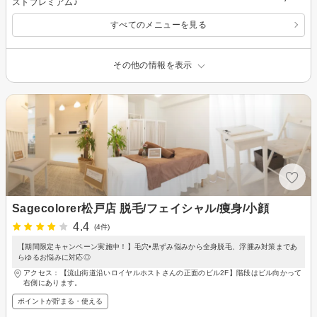
ストプレミアム♪
すべてのメニューを見る
その他の情報を表示
Sagecolorer松戸店 脱毛/フェイシャル/痩身/小顔
4.4
(4件)
【期間限定キャンペーン実施中！】毛穴•黒ずみ悩みから全身脱毛、浮腫み対策まであ
らゆるお悩みに対応◎
アクセス：【流山街道沿いロイヤルホストさんの正面のビル2F】階段はビル向かって
右側にあります。
ポイントが貯まる・使える