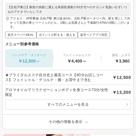
【北松戸東口】駅前の気軽に通える美容院感覚の50才代〜のサロン♬気負いせずいつ
ものアナタでいらしてネ
アクセス：JR常磐線 北松戸駅 東口徒歩0分。北松戸駅ロータリー内。駅を背にして向
かって左側の青とベージュのビル。1階にお花屋さんと千葉銀行ATMの3階にございま
す。
楽天スーパーDEAL
ポイントが貯まる・使える
楽天ペイアプリ対応
メニュー別参考価格
ハンドケア・マッサージ
フェイシャルエステ
脱毛・ムダ毛処
￥12,500～
￥4,400～
￥3,960～
★ブライダルエステ自分史上最高コース【80分お試しコー
￥12,500
ス】フェイシャル・デコルテ・腕・お背中まで含む
アロマオイルでリラクゼーションボディ全身コース70分/女性
￥13,200
限定
すべてのメニューを見る
その他の情報を表示