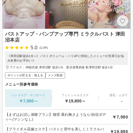
バストアップ・パンプアップ専門 ミラクルバスト 津田
沼本店
5.0
(11件)
《津田沼駅徒歩1分♪♪》バストボリューム・ハリUPに特化したメニューが充実◎お悩
み改善のお手伝い☆
アクセス：JR総武線 津田沼駅 徒歩1分、新京成電鉄線 新津田沼駅 徒歩1分
ポイントが貯まる・使える
メンズ歓迎
メニュー別参考価格
ハンドケア・マッサージ
フェイシャルエステ
脱毛・ムダ毛処
￥7,980～
￥19,800～
-
【まずはお試し体験プラン】猫背.垂れ胸さようなら!自信ボデ
￥7,980
ィへ(マシンなし)
【ブライダル花嫁エステ】バストと背中を美しくミラクルバ
￥19,890