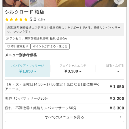
シルクロード 柏店
5.0
(1件)
創業28年医療提携エステサロ！健康で美しくをサポートできる、経絡リンパマッサー
ジ、マシン充実！
アクセス：JR常磐線各駅停車 柏駅 徒歩6分
◎ 本日空席あり
ポイントが貯まる・使える
メニュー別参考価格
ハンドケア・マッサージ
フェイシャルエステ
脱毛・ムダ毛処
￥1,650～
￥3,300～
-
［月・火・金曜日14:30～17:00限定！気になる1部位集中ケ
￥1,650
アコース］
￥2,200
美脚リンパマッサージ30分
￥3,300
疲れ・不調改善！経絡リンパマッサージ60分
すべてのメニューを見る