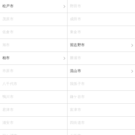
松戸市
野田市
茂原市
成田市
佐倉市
東金市
旭市
習志野市
柏市
勝浦市
市原市
流山市
八千代市
我孫子市
鴨川市
鎌ケ谷市
君津市
富津市
浦安市
四街道市