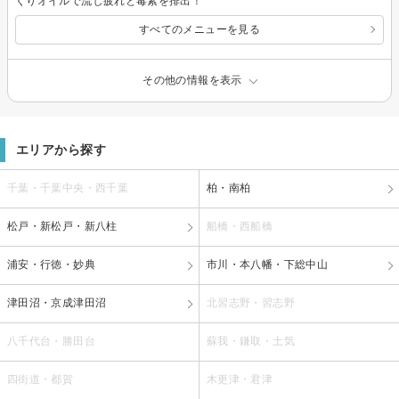
くりオイルで流し疲れと毒素を排出！
すべてのメニューを見る
その他の情報を表示
エリアから探す
千葉・千葉中央・西千葉
柏・南柏
松戸・新松戸・新八柱
船橋・西船橋
浦安・行徳・妙典
市川・本八幡・下総中山
津田沼・京成津田沼
北習志野・習志野
八千代台・勝田台
蘇我・鎌取・土気
四街道・都賀
木更津・君津