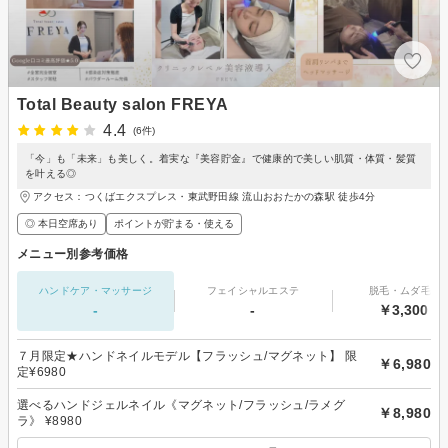
Total Beauty salon FREYA
4.4
(6件)
「今」も「未来」も美しく。着実な『美容貯金』で健康的で美しい肌質・体質・髪質
を叶える◎
アクセス：つくばエクスプレス・東武野田線 流山おおたかの森駅 徒歩4分
◎ 本日空席あり
ポイントが貯まる・使える
メニュー別参考価格
ハンドケア・マッサージ
フェイシャルエステ
脱毛・ムダ毛処
-
-
￥3,300～
７月限定★ハンドネイルモデル【フラッシュ/マグネット】 限
￥6,980
定¥6980
選べるハンドジェルネイル《マグネット/フラッシュ/ラメグ
￥8,980
ラ》 ¥8980