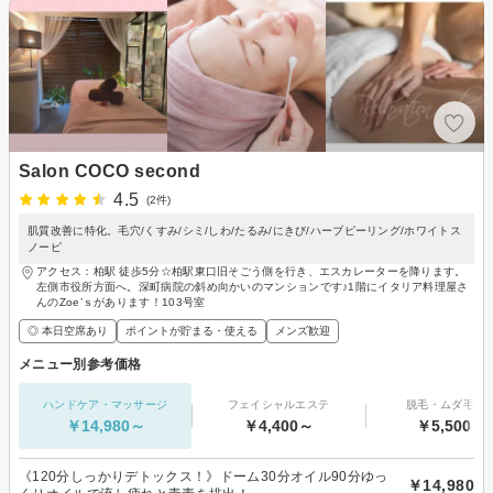
Salon COCO second
4.5
(2件)
肌質改善に特化。毛穴/くすみ/シミ/しわ/たるみ/にきび/ハーブピーリング/ホワイトス
ノーピ
アクセス：柏駅 徒歩5分☆柏駅東口旧そごう側を行き、エスカレーターを降ります。
左側市役所方面へ。深町病院の斜め向かいのマンションです♪1階にイタリア料理屋さ
んのZoe’ｓがあります！103号室
◎ 本日空席あり
ポイントが貯まる・使える
メンズ歓迎
メニュー別参考価格
ハンドケア・マッサージ
フェイシャルエステ
脱毛・ムダ毛処
￥14,980～
￥4,400～
￥5,500～
《120分しっかりデトックス！》ドーム30分オイル90分ゆっ
￥14,980