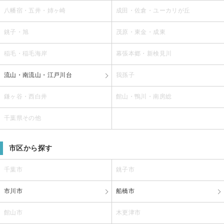
八幡宿・五井・姉ヶ崎
成田・佐倉・ユーカリが丘
銚子・旭
茂原・東金・成東
稲毛・稲毛海岸
幕張本郷・新検見川
流山・南流山・江戸川台
我孫子
鎌ヶ谷・西白井
館山・鴨川・南房総
千葉県その他
市区から探す
千葉市
銚子市
市川市
船橋市
館山市
木更津市