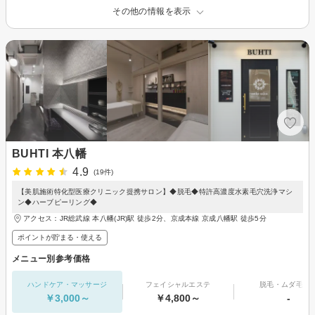
その他の情報を表示
BUHTI 本八幡
4.9
(19件)
【美肌施術特化型医療クリニック提携サロン】◆脱毛◆特許高濃度水素毛穴洗浄マシ
ン◆ハーブピーリング◆
アクセス：JR総武線 本八幡(JR)駅 徒歩2分、京成本線 京成八幡駅 徒歩5分
ポイントが貯まる・使える
メニュー別参考価格
ハンドケア・マッサージ
フェイシャルエステ
脱毛・ムダ毛処
￥3,000～
￥4,800～
-