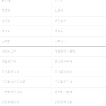
袖ケ浦市
八街市
印西市
白井市
富里市
南房総市
匝瑳市
香取市
山武市
いすみ市
大網白里市
印旛郡酒々井町
印旛郡栄町
香取郡神崎町
香取郡多古町
香取郡東庄町
山武郡九十九里町
山武郡芝山町
山武郡横芝光町
長生郡一宮町
長生郡睦沢町
長生郡長生村