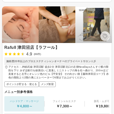
Rafull 津田沼店【ラフール】
4.9
(69件)
施術歴20年以上のプロエステティシャンオーナーのプライベートサロン☆彡
アクセス：JR総武線 津田沼駅 徒歩2分 津田沼駅北口の左側NewDaysさんすぐ横の階
段を下り みずほ銀行を線路沿いに直進しミニストップの角を右へ曲がり、200ｍほど
直進すると左手にオレンジ色のビル【平安堂】 その向かい側【藤和津田沼コープ】赤
色の階段上り2階の奥にエレベーターで6階までお上がりください。
ポイントが貯まる・使える
メンズ歓迎
メニュー別参考価格
ハンドケア・マッサージ
フェイシャルエステ
脱毛・ムダ毛処
￥4,800～
￥7,300～
￥19,800～