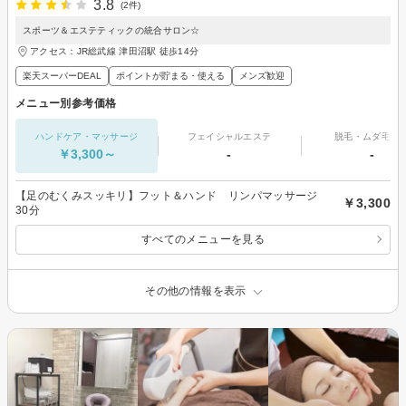
3.8
(2件)
スポーツ＆エステティックの統合サロン☆
アクセス：JR総武線 津田沼駅 徒歩14分
楽天スーパーDEAL
ポイントが貯まる・使える
メンズ歓迎
メニュー別参考価格
ハンドケア・マッサージ
フェイシャルエステ
脱毛・ムダ毛処
￥3,300～
-
-
【足のむくみスッキリ】フット＆ハンド リンパマッサージ
￥3,300
30分
すべてのメニューを見る
その他の情報を表示