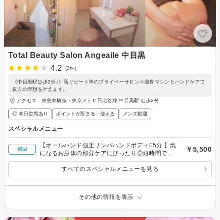
Total Beauty Salon Angeaile 中目黒
4.2
(3件)
《中目黒駅徒歩2分♪》高リピート率のプライベーサロン☆痩身マシンとハンドケアで
貴方の理想を叶えます。
アクセス：東急東横線・東京メトロ日比谷線 中目黒駅 徒歩2分
◎ 本日空席あり
ポイントが貯まる・使える
メンズ歓迎
スペシャルメニュー
【オールハンド強圧リンパハンドボディ45分 】気
￥5,500
初回
になるお身体の部分ケアにぴったり◎短時間でも
すっきり
すべてのスペシャルメニューを見る
その他の情報を表示