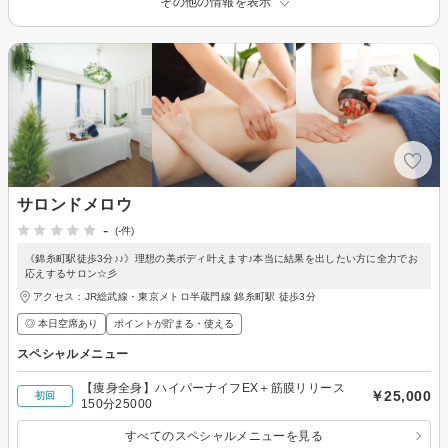
その他の情報を表示
サロンドメロウ
-
(-件)
《錦糸町駅徒歩3分♪♪》理想の美ボディ叶えます♪本当に結果を出したい方に全力でお
応えするサロン☆彡
アクセス：JR総武線・東京メトロ半蔵門線 錦糸町駅 徒歩3分
◎ 本日空席あり
ポイントが貯まる・使える
スペシャルメニュー
【痩身全身】ハイパーナイフEX＋筋膜リリース
￥25,000
初回
150分25000
すべてのスペシャルメニューを見る