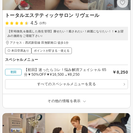
トータルエステティックサロン リヴェール
4.5
(1件)
【常時換気＆徹底した衛生管理】痩せたい！癒されたい！綺麗になりたい！！★お望
みの施術をご堪能下さい♪
アクセス：西武新宿線 田無駅南口 徒歩1分
◎ 本日空席あり
ポイントが貯まる・使える
スペシャルメニュー
【初回】迷ったらコレ！悩み解消フェイシャル 65
￥8,250
初回
分▼50%OFF▼¥16,500→¥8,250
すべてのスペシャルメニューを見る
その他の情報を表示