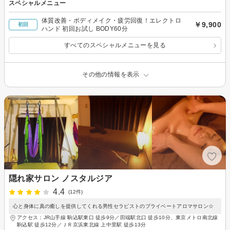
スペシャルメニュー
体質改善・ボディメイク・疲労回復！エレクトロ
￥9,900
初回
ハンド 初回お試し BODY60分
すべてのスペシャルメニューを見る
その他の情報を表示
隠れ家サロン ノスタルジア
4.4
(12件)
心と身体に真の癒しを提供してくれる男性セラピストのプライベートアロマサロン☆
アクセス：JR山手線 駒込駅東口 徒歩9分／田端駅北口 徒歩10分、東京メトロ南北線
駒込駅 徒歩12分／ＪＲ京浜東北線 上中里駅 徒歩13分