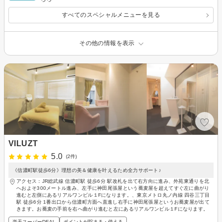
すべてのスペシャルメニューを見る
その他の情報を表示
VILUZT
5.0
(2件)
《信濃町駅徒歩6分》理想の美＆健康を叶えるため全力サポート♪
アクセス：JR総武線 信濃町駅 徒歩6分 駅改札を出て右方向に進み、外苑東通りを北
へおよそ300メートル進み、左手に神田尾張屋という蕎麦屋を超えてすぐ左に曲がり
進むと左側にあるリアルワンビル１Fになります。、東京メトロ丸ノ内線 四谷三丁目
駅 徒歩6分 1番出口から信濃町方面へ直進し右手に神田尾張屋というお蕎麦屋が出て
きます。お蕎麦の手前を右へ曲がり進むと左にあるリアルワンビル１Fになります。
楽天スーパーDEAL
ポイントが貯まる・使える