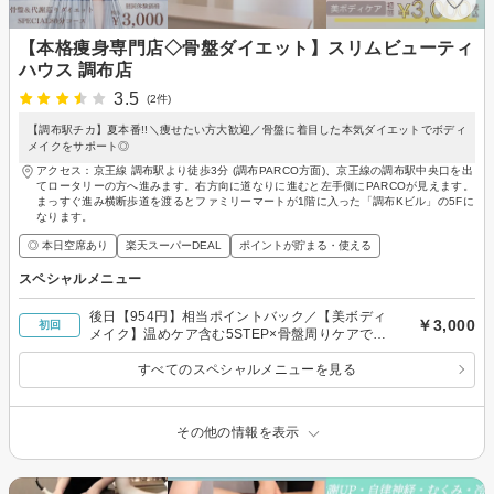
【本格痩身専門店◇骨盤ダイエット】スリムビューティ
ハウス 調布店
3.5
(2件)
【調布駅チカ】夏本番!!＼痩せたい方大歓迎／骨盤に着目した本気ダイエットでボディ
メイクをサポート◎
アクセス：京王線 調布駅より徒歩3分 (調布PARCO方面)、京王線の調布駅中央口を出
てロータリーの方へ進みます。右方向に道なりに進むと左手側にPARCOが見えます。
まっすぐ進み横断歩道を渡るとファミリーマートが1階に入った「調布Kビル」の5Fに
なります。
◎ 本日空席あり
楽天スーパーDEAL
ポイントが貯まる・使える
スペシャルメニュー
後日【954円】相当ポイントバック／【美ボディ
￥3,000
初回
メイク】温めケア含む5STEP×骨盤周りケアでス
ッキリ！代謝サポート◎80分￥3000
すべてのスペシャルメニューを見る
その他の情報を表示