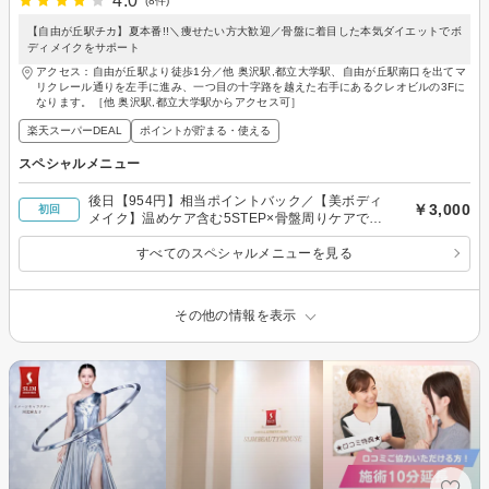
4.0
(8件)
【自由が丘駅チカ】夏本番!!＼痩せたい方大歓迎／骨盤に着目した本気ダイエットでボ
ディメイクをサポート
アクセス：自由が丘駅より徒歩1分／他 奥沢駅,都立大学駅、自由が丘駅南口を出てマ
リクレール通りを左手に進み、一つ目の十字路を越えた右手にあるクレオビルの3Fに
なります。［他 奥沢駅,都立大学駅からアクセス可］
楽天スーパーDEAL
ポイントが貯まる・使える
スペシャルメニュー
後日【954円】相当ポイントバック／【美ボディ
￥3,000
初回
メイク】温めケア含む5STEP×骨盤周りケアでス
ッキリ！代謝サポート◎80分￥3000
すべてのスペシャルメニューを見る
その他の情報を表示