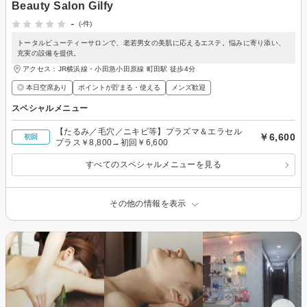
Beauty Salon Gilfy
-
(-件)
トータルビューティーサロンで、老若男女の美肌に応えるエステ。悩みに寄り添い、
充実の設備を提供。
アクセス：JR横浜線・小田急小田原線 町田駅 徒歩4分
◎ 本日空席あり
ポイントが貯まる・使える
メンズ歓迎
スペシャルメニュー
【たるみ／毛穴／ニキビ等】プラズマ＆エラセル
￥6,600
初回
プラス￥8,800→初回￥6,600
すべてのスペシャルメニューを見る
その他の情報を表示