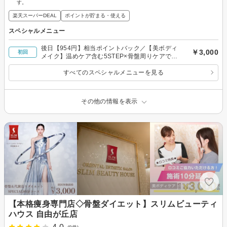
す。
楽天スーパーDEAL
ポイントが貯まる・使える
スペシャルメニュー
後日【954円】相当ポイントバック／【美ボディ
￥3,000
初回
メイク】温めケア含む5STEP×骨盤周りケアでス
ッキリ！代謝サポート◎80分￥3000
すべてのスペシャルメニューを見る
その他の情報を表示
【本格痩身専門店◇骨盤ダイエット】スリムビューティ
ハウス 自由が丘店