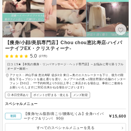
【痩身/小顔/美肌専門店】Chou chou恵比寿店-ハイパ
ーナイフEX・クリスティーナ-
5.0
(27件)
口コミ5★【本気の痩身・リンパマッサージ・ヘッド専門店】～お悩みに寄り添うフル
オーダー施術～
アクセス：JR山手線 恵比寿駅 徒歩3分 東口→奥のエスカレーターを下り、後方の階
段を下る→プロントを越え通りを渡り、ルノアールの奥→1階吉野屋の右脇のインター
フォン【501】、***予約時間より5分以上早くご来店される場合は、事前にご連絡を
お願いいたします(ご対応出来かねる場合がございます)
◎ 本日空席あり
ポイントが貯まる・使える
メンズ歓迎
スペシャルメニュー
【痩身/セル脂肪/肩こり/腰痛/むくみ】全身ハイパ
￥15,600
初回
ーナイフ＆リンパ 90分
すべてのスペシャルメニューを見る