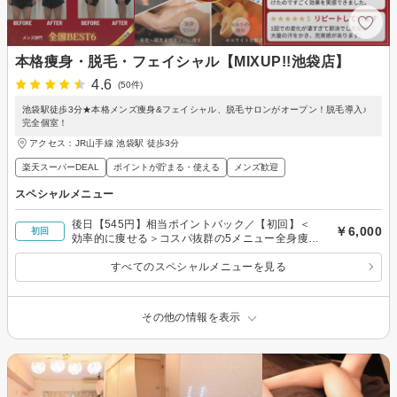
本格痩身・脱毛・フェイシャル【MIXUP!!池袋店】
4.6
(50件)
池袋駅徒歩3分★本格メンズ痩身&フェイシャル、脱毛サロンがオープン！脱毛導入♪
完全個室！
アクセス：JR山手線 池袋駅 徒歩3分
楽天スーパーDEAL
ポイントが貯まる・使える
メンズ歓迎
スペシャルメニュー
後日【545円】相当ポイントバック／【初回】＜
￥6,000
初回
効率的に痩せる＞コスパ抜群の5メニュー全身痩
身！ 全90分￥6000
すべてのスペシャルメニューを見る
その他の情報を表示