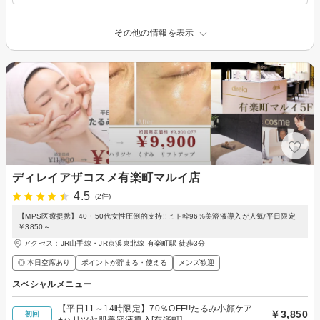
その他の情報を表示
ディレイアザコスメ有楽町マルイ店
4.5
(2件)
【MPS医療提携】40・50代女性圧倒的支持!!ヒト幹96%美溶液導入が人気/平日限定
￥3850～
アクセス：JR山手線・JR京浜東北線 有楽町駅 徒歩3分
◎ 本日空席あり
ポイントが貯まる・使える
メンズ歓迎
スペシャルメニュー
【平日11～14時限定】70％OFF!!たるみ小顔ケア
￥3,850
初回