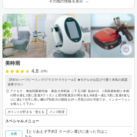
その他の情報を表示
美時雨
4.8
(2件)
【REVIハーブピーリング/プラズマ/ララピール】★モデルがお忍びで通う本気の肌質
改善サロン
アクセス：東急田園都市線・東急大井町線 二子玉川駅 徒歩6分、1高島屋南館と本館
の間を進む2更に直進3ヴィヨンと西河製菓店の間を進む4緑道へ進む5更に直進6道な
りに進む7右手に黒い柵の門8前方の階段を2Fへ手前の201号室です。インターフォン
を鳴らして下さい
ポイントが貯まる・使える
メンズ歓迎
スペシャルメニュー
【とりあえず予約】クーポン選びに迷った方はこ
-
全員
ちら