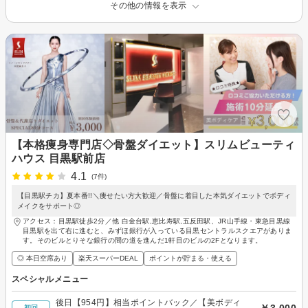
その他の情報を表示
【本格痩身専門店◇骨盤ダイエット】スリムビューティ
ハウス 目黒駅前店
4.1
(7件)
【目黒駅チカ】夏本番!!＼痩せたい方大歓迎／骨盤に着目した本気ダイエットでボディ
メイクをサポート◎
アクセス：目黒駅徒歩2分／他 白金台駅,恵比寿駅,五反田駅、JR山手線・東急目黒線
目黒駅を出て右に進むと、みずほ銀行が入っている目黒セントラルスクエアがありま
す。そのビルとりそな銀行の間の道を進んだ1軒目のビルの2Fとなります。
◎ 本日空席あり
楽天スーパーDEAL
ポイントが貯まる・使える
スペシャルメニュー
後日【954円】相当ポイントバック／【美ボディ
￥3,000
初回