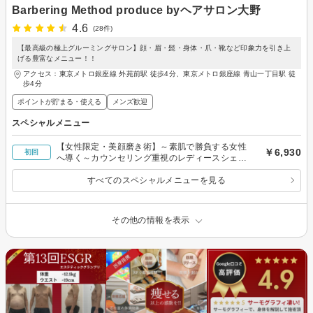
Barbering Method produce byヘアサロン大野
4.6
(28件)
【最高級の極上グルーミングサロン】顔・眉・髭・身体・爪・靴など印象力を引き上
げる豊富なメニュー！！
アクセス：東京メトロ銀座線 外苑前駅 徒歩4分、東京メトロ銀座線 青山一丁目駅 徒
歩4分
ポイントが貯まる・使える
メンズ歓迎
スペシャルメニュー
【女性限定・美顔磨き術】～素肌で勝負する女性
￥6,930
初回
へ導く～カウンセリング重視のレディースシェー
ビング
すべてのスペシャルメニューを見る
その他の情報を表示