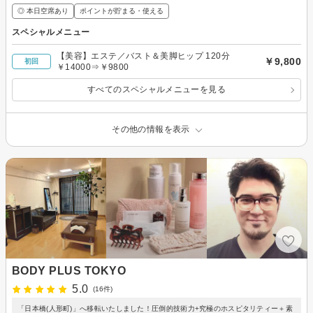
◎ 本日空席あり
ポイントが貯まる・使える
スペシャルメニュー
【美容】エステ／バスト＆美脚ヒップ 120分
￥9,800
初回
￥14000⇒￥9800
すべてのスペシャルメニューを見る
その他の情報を表示
BODY PLUS TOKYO
5.0
(16件)
「日本橋(人形町)」へ移転いたしました！圧倒的技術力+究極のホスピタリティー＋素