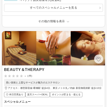
+ハリツヤ肌美容液導入[有楽町]
すべてのスペシャルメニューを見る
その他の情報を表示
BEAUTY＆THERAPY
-
(-件)
高い技術と上質なサービスが魅力のエステサロン
アクセス：都営新宿線 曙橋駅 徒歩4分、東京メトロ丸ノ内線 新宿御苑前駅 徒歩10分
◎ 本日空席あり
楽天スーパーDEAL
ポイントが貯まる・使える
スペシャルメニュー