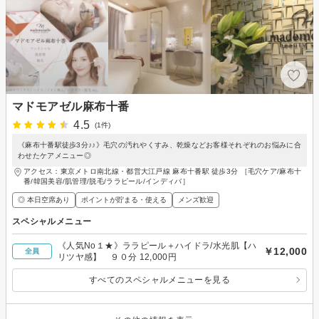
マドモアゼル麻布十番
4.5
(1件)
《麻布十番駅徒歩3分♪♪》毛穴の汚れやくすみ、乾燥などお客様それぞれのお悩みに合
わせたケアメニュー◎
アクセス：東京メトロ南北線・都営大江戸線 麻布十番駅 徒歩3分 ［毛穴ケア/麻布十
番/韓国美容/肌管理/脱毛/ララピール/インディバ］
◎ 本日空席あり
ポイントが貯まる・使える
メンズ歓迎
スペシャルメニュー
《人気No１★》ララピール＋ハイドラ/水光肌【ハ
￥12,000
全員
リツヤ感】 ９０分 12,000円
すべてのスペシャルメニューを見る