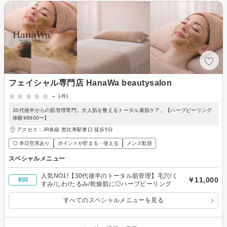
フェイシャル専門店 HanaWa beautysalon
-
(-件)
30代後半からの肌管理専門。大人肌を整えるトータル素肌ケア。【ハーブピーリング
体験¥8800〜】
アクセス：JR各線 恵比寿駅東口 徒歩5分
◎ 本日空席あり
ポイントが貯まる・使える
メンズ歓迎
スペシャルメニュー
人気NO1!【30代後半のトータル肌管理】毛穴/く
￥11,000
初回
すみ/しわ/たるみ/乾燥肌に◎ハーブピーリング
すべてのスペシャルメニューを見る