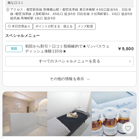
敵な口コミ
アクセス：都営新宿線 馬喰横山駅 / 都営浅草線 東日本橋駅 A3出口徒歩3分、日比谷
線 /都営浅草線 人形町駅A4、A5出口 徒歩5分 日比谷線 小伝馬町駅1、3出口 徒歩5分
総武線 馬喰町駅 1出口 徒歩5分
◎ 本日空席あり
ポイントが貯まる・使える
メンズ歓迎
スペシャルメニュー
初回から割引！口コミ投稿確約で★リンパスウェ
￥9,800
初回
ディッシュ体験110分★
すべてのスペシャルメニューを見る
その他の情報を表示