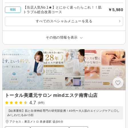
【当店人気No.1★】とにかく迷ったらこれ！！肌
￥5,980
初回
トラブル総合改善コース
すべてのスペシャルメニューを見る
その他の情報を表示
トータル美還元サロン mindエステ南青山店
4.7
(9件)
【結果重視】肌と自律神経専門の研究部提携！40代〜大人肌のエイジングケアに◎し
み/しわ/たるみ/小顔
アクセス：東京メトロ 表参道駅 徒歩6分