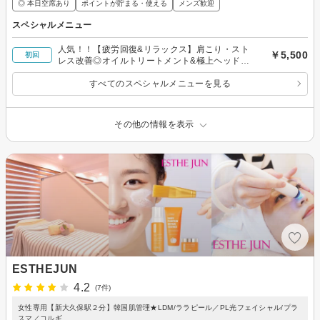
◎ 本日空席あり
ポイントが貯まる・使える
メンズ歓迎
スペシャルメニュー
人気！！【疲労回復&リラックス】肩こり・スト
￥5,500
初回
レス改善◎オイルトリートメント&極上ヘッドス
パ50分
すべてのスペシャルメニューを見る
その他の情報を表示
ESTHEJUN
4.2
(7件)
女性専用【新大久保駅２分】韓国肌管理★LDM/ララピール／PL光フェイシャル/プラ
スマ／コルギ