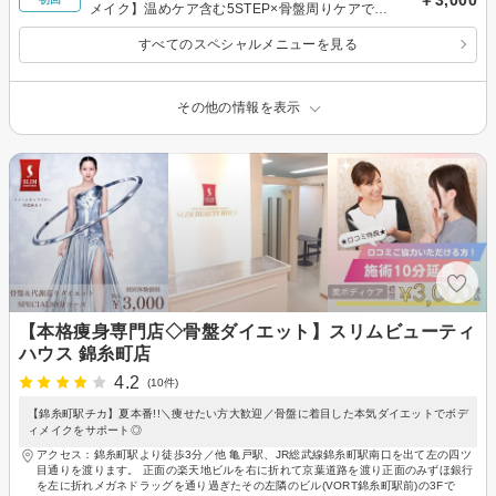
メイク】温めケア含む5STEP×骨盤周りケアでス
ッキリ！代謝サポート◎80分￥3000
すべてのスペシャルメニューを見る
その他の情報を表示
【本格痩身専門店◇骨盤ダイエット】スリムビューティ
ハウス 錦糸町店
4.2
(10件)
【錦糸町駅チカ】夏本番!!＼痩せたい方大歓迎／骨盤に着目した本気ダイエットでボデ
ィメイクをサポート◎
アクセス：錦糸町駅より徒歩3分／他 亀戸駅、JR総武線錦糸町駅南口を出て左の四ツ
目通りを渡ります。 正面の楽天地ビルを右に折れて京葉道路を渡り正面のみずほ銀行
を左に折れメガネドラッグを通り過ぎたその左隣のビル(VORT錦糸町駅前)の3Fで