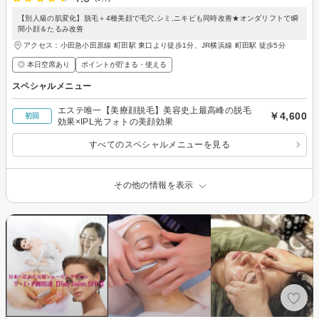
【別人級の肌変化】脱毛＋4種美顔で毛穴,シミ,ニキビも同時改善★オンダリフトで瞬
間小顔＆たるみ改善
アクセス：小田急小田原線 町田駅 東口より徒歩1分、JR横浜線 町田駅 徒歩5分
◎ 本日空席あり
ポイントが貯まる・使える
スペシャルメニュー
エステ唯一【美療顔脱毛】美容史上最高峰の脱毛
￥4,600
初回
効果×IPL光フォトの美顔効果
すべてのスペシャルメニューを見る
その他の情報を表示