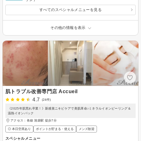
すべてのスペシャルメニューを見る
その他の情報を表示
肌トラブル改善専門店 Accueil
4.7
(24件)
《2025年肌荒れ卒業！》新感覚ニキビケアで美肌革命♪ミネラルイオンピーリング＆
温熱イオンパック
アクセス：各線 池袋駅 徒歩7分
◎ 本日空席あり
ポイントが貯まる・使える
メンズ歓迎
スペシャルメニュー