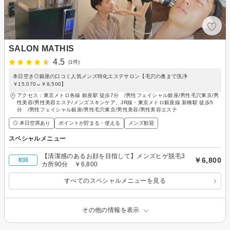
SALON MATHIS
4.5
(1件)
本日空き◎銀座の口コミ人気メンズ特化エステサロン【毛穴の奥まで洗浄
￥15,070→￥8,500】
アクセス：東京メトロ各線 銀座駅 徒歩7分 /男性フェイシャル銀座/男性毛穴東京/男
性美容/男性美容エステ/メンズスキンケア、JR線・東京メトロ銀座線 新橋駅 徒歩5
分 /男性フェイシャル銀座/男性毛穴東京/男性美容/男性美容エステ
◎ 本日空席あり
ポイントが貯まる・使える
メンズ歓迎
スペシャルメニュー
【清潔感のあるお顔を目指して】メンズヒゲ脱毛3
￥6,800
初回
カ所90分 ￥6,800
すべてのスペシャルメニューを見る
その他の情報を表示