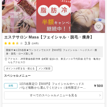
エステサロン Masa【フェイシャル・脱毛・痩身】
3.9
(14件)
開催中★1日5名様★ワンコインでエステ【500円】フェイシャル・ヘッドスパ・痩
身・脱毛・ローズ蒸し等
アクセス：JR常磐線各駅停車 金町駅 徒歩1分、東京メトロ千代田線 北千住・亀有か
らもアクセス◎
ポイントが貯まる・使える
メンズ歓迎
スペシャルメニュー
1日5名限定◎【500円】フェイシャルやヘッドス
￥500
女性
パなど複数から選んでください♪（女性限定クーポ
ン）
すべてのスペシャルメニューを見る