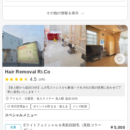
その他の情報を表示
Hair Removal Ri.Co
4.5
(1件)
【舎人駅から徒歩10分】ムダ毛ストレスから解放！それぞれの肌の状態に合わせて丁
寧に脱毛いたします！！
アクセス：日暮里・舎人ライナー 舎人駅 徒歩10分
◎ 本日空席あり
ポイントが貯まる・使える
メンズ歓迎
スペシャルメニュー
Eライトフェイシャル＆美肌顔脱毛（美肌コラー
￥5,000
全員
ゲン）