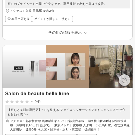
癒しのプライベート空間で心身をケア。専門技術で冷えと肩コリ改善。
アクセス：各線 目黒駅 徒歩2分
◎ 本日空席あり
ポイントが貯まる・使える
その他の情報を表示
Salon de beaute belle lune
-
(-件)
【癒しと美肌の専門店】~心を整える“フェイスマッサージ”×フェイシャルエステで心
もお顔も潤う~
アクセス：都営新宿線 馬喰横山駅A3出口/都営浅草線 馬喰横山駅A3出口/総武快速
線 馬喰町駅A3出口 徒歩3分、東京メトロ日比谷線 人形町・小伝馬町駅、都営浅草線
人形町駅 徒歩5分 水天宮・日本橋・浜町・東京駅 徒歩圏内！