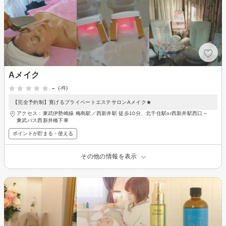
Aメイク
-
(-件)
【完全予約制】寛げるプライベートエステサロンAメイク★
アクセス：東武伊勢崎線 梅島駅／西新井駅 徒歩10分、北千住駅or西新井駅西口～
東武バス西新井橋下車
ポイントが貯まる・使える
その他の情報を表示