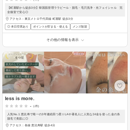
【町屋駅から徒歩3分】韓国肌管理ララピール・脱毛・毛穴洗浄・光フェイシャル 完
全個室で安心◎
アクセス：東京メトロ千代田線 町屋駅 徒歩3分
◎ 本日空席あり
ポイントが貯まる・使える
メンズ歓迎
その他の情報を表示
less is more.
-
(-件)
人気No.1 恵比寿で唯一の3年連続四つ星☆LAや著名人に人気な24金を使った金の糸
脱毛で美肌に◎
アクセス：各線 恵比寿駅 徒歩4分