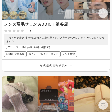
メンズ眉毛サロン ADDICT 渋谷店
-
(-件)
【渋谷駅徒歩3分】年間10万人以上が通うメンズ専門眉毛サロン 必ずカッコ良くなり
ます☆
アクセス：JR山手線 渋谷駅 徒歩3分
◎ 本日空席あり
ポイントが貯まる・使える
メンズ歓迎
その他の情報を表示