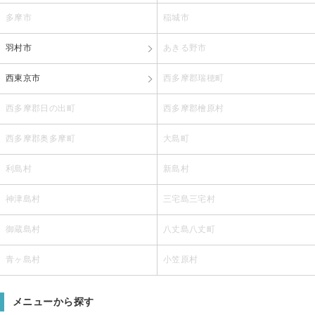
多摩市
稲城市
羽村市
あきる野市
西東京市
西多摩郡瑞穂町
西多摩郡日の出町
西多摩郡檜原村
西多摩郡奥多摩町
大島町
利島村
新島村
神津島村
三宅島三宅村
御蔵島村
八丈島八丈町
青ヶ島村
小笠原村
メニューから探す