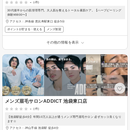
-
(-件)
30代後半からの肌管理専門。大人肌を整えるトータル素肌ケア。【ハーブピーリング
体験¥8800〜】
アクセス：JR各線 恵比寿駅東口 徒歩5分
ポイントが貯まる・使える
メンズ歓迎
その他の情報を表示
メンズ眉毛サロンADDICT 池袋東口店
-
(-件)
【池袋駅徒歩4分】年間10万人以上が通うメンズ専門眉毛サロン 必ずカッコ良くなり
ます☆
アクセス：JR山手線 池袋駅 徒歩4分