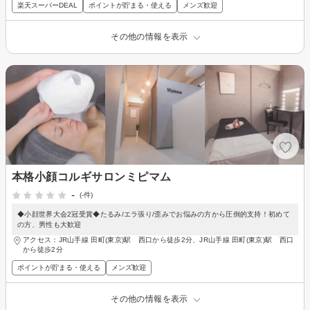
楽天スーパーDEAL
ポイントが貯まる・使える
メンズ歓迎
その他の情報を表示
本格小顔コルギサロンミピマム
-
(-件)
◆小顔世界大会2冠受賞◆たるみ/エラ張り/歪みでお悩みの方から圧倒的支持！初めて
の方、男性も大歓迎
アクセス：JR山手線 田町(東京)駅 西口から徒歩2分、JR山手線 田町(東京)駅 西口
から徒歩2分
ポイントが貯まる・使える
メンズ歓迎
その他の情報を表示