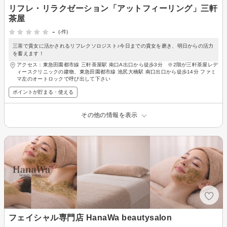
リフレ・リラクゼーション「アットフィーリング」三軒
茶屋
-
(-件)
三茶で貴女に活かされるリフレクソロジスト♪今日までの貴女を磨き、明日からの活力
を蓄えます！
アクセス：東急田園都市線 三軒茶屋駅 南口A出口から徒歩3分 ※2階が三軒茶屋レデ
ィースクリニックの建物、東急田園都市線 池尻大橋駅 南口出口から徒歩14分 ファミ
マ左のオートロックで呼び出して下さい
ポイントが貯まる・使える
その他の情報を表示
フェイシャル専門店 HanaWa beautysalon