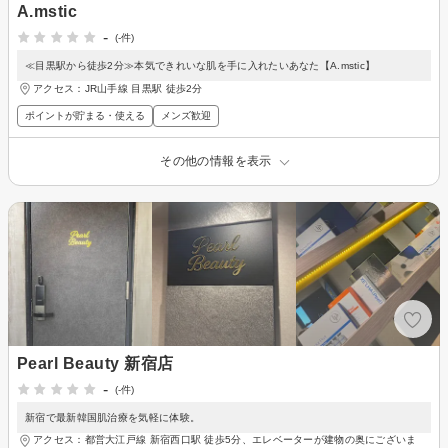
A.mstic
-
(-件)
≪目黒駅から徒歩2分≫本気できれいな肌を手に入れたいあなた【A.mstic】
アクセス：JR山手線 目黒駅 徒歩2分
ポイントが貯まる・使える
メンズ歓迎
その他の情報を表示
Pearl Beauty 新宿店
-
(-件)
新宿で最新韓国肌治療を気軽に体験。
アクセス：都営大江戸線 新宿西口駅 徒歩5分、エレベーターが建物の奥にございま