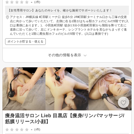
-
(-件)
【女性専用サロン】あなたのキレイを、確かな施術でサポートいたします！
アクセス：JR横浜線 町田駅ミーナ口 徒歩5分 JR町田駅ターミナル口から三塚の交差
点に向かって歩いていただいて、左側に在る1階がはちゅ類カフェのビルの5階です(入
口は裏側にあります。)、小田急町田駅 徒歩13分小田急町田駅から階段を降りて左に
道路に沿って歩いて、左にドンキホーテ、レンブラントホテルを見ながらまっすぐ進
んでいただくと1階に爬虫類カフェのビルの5階です。(入口は裏側です)
ポイントが貯まる・使える
その他の情報を表示
痩身温活サロン Lieb 目黒店【痩身/リンパマッサージ/
筋膜リリース/小顔】
-
(-件)