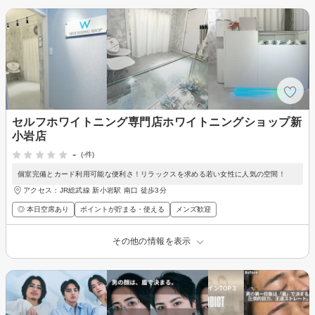
セルフホワイトニング専門店ホワイトニングショップ新
小岩店
-
(-件)
個室完備とカード利用可能な便利さ！リラックスを求める若い女性に人気の空間！
アクセス：JR総武線 新小岩駅 南口 徒歩3分
◎ 本日空席あり
ポイントが貯まる・使える
メンズ歓迎
その他の情報を表示