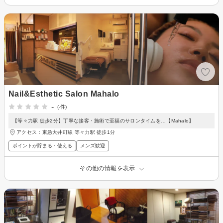
Nail&Esthetic Salon Mahalo
-
(-件)
【等々力駅 徒歩2分】丁寧な接客・施術で至福のサロンタイムを…【Mahalo】
アクセス：東急大井町線 等々力駅 徒歩1分
ポイントが貯まる・使える
メンズ歓迎
その他の情報を表示