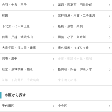
赤羽・十条・王子
葛西・西葛西・門前仲町
町田
三軒茶屋・用賀・二子玉川
下北沢・代々木上原
板橋・成増・巣鴨
目黒・戸越・武蔵小山
田無・小平・久米川
大泉学園・江古田・練馬
東久留米・ひばりヶ丘
調布・府中
多摩・聖蹟桜ヶ丘・稲城
経堂・成城学園・狛江
飯田橋・四谷・御茶ノ水
笹塚・下高井戸・千歳烏山
東京都その他
市区から探す
千代田区
中央区