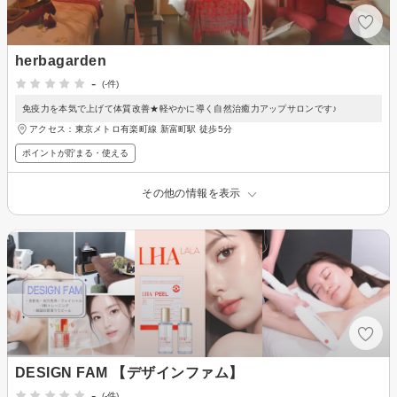
herbagarden
-
(-件)
免疫力を本気で上げて体質改善★軽やかに導く自然治癒力アップサロンです♪
アクセス：東京メトロ有楽町線 新富町駅 徒歩5分
ポイントが貯まる・使える
その他の情報を表示
DESIGN FAM 【デザインファム】
-
(-件)