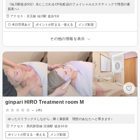
《仙川駅徒歩5分》水にこだわるCP化粧品のフェイシャルエステティックで理想の素
肌美へ♪
アクセス：京王線 仙川駅 徒歩5分
◎ 本日空席あり
ポイントが貯まる・使える
メンズ歓迎
その他の情報を表示
ginpari HIRO Treatment room M
-
(-件)
ゆったりリラックスしながら…輝く素肌美 理想のあなたへと導きます♪
アクセス：西武新宿線 沼袋駅 徒歩10分
ポイントが貯まる・使える
メンズ歓迎