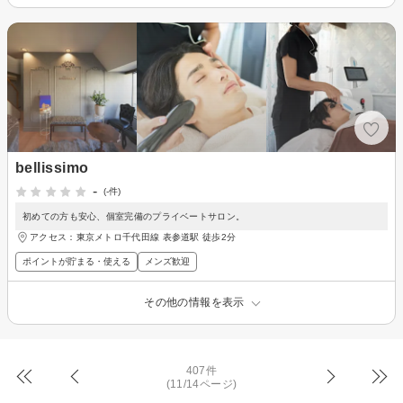
bellissimo
-
(-件)
初めての方も安心、個室完備のプライベートサロン。
アクセス：東京メトロ千代田線 表参道駅 徒歩2分
ポイントが貯まる・使える
メンズ歓迎
その他の情報を表示
407件
(11/14ページ)