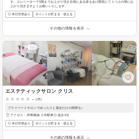
す。エレベーターで5階までお上がり頂き右側にある扉をあけ階段にて１つ上の階にお
上がり頂きますようお願いいたします。
◎ 本日空席あり
ポイントが貯まる・使える
その他の情報を表示
エステティックサロン クリス
-
(-件)
プライベートサロンでゆったりと貴女だけの時間を♪
アクセス：JR青梅線 小作駅東口 徒歩3分
◎ 本日空席あり
ポイントが貯まる・使える
その他の情報を表示