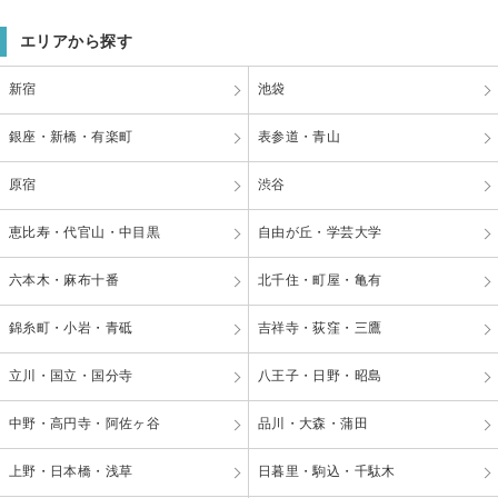
エリアから探す
新宿
池袋
銀座・新橋・有楽町
表参道・青山
原宿
渋谷
恵比寿・代官山・中目黒
自由が丘・学芸大学
六本木・麻布十番
北千住・町屋・亀有
錦糸町・小岩・青砥
吉祥寺・荻窪・三鷹
立川・国立・国分寺
八王子・日野・昭島
中野・高円寺・阿佐ヶ谷
品川・大森・蒲田
上野・日本橋・浅草
日暮里・駒込・千駄木