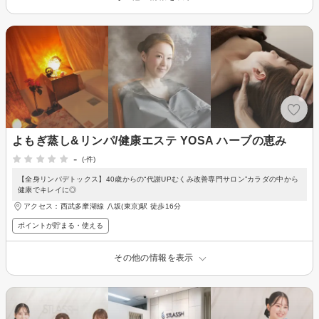
よもぎ蒸し&リンパ/健康エステ YOSA ハーブの恵み
-
(-件)
【全身リンパデトックス】40歳からの“代謝UPむくみ改善専門サロン”カラダの中から
健康でキレイに◎
アクセス：西武多摩湖線 八坂(東京)駅 徒歩16分
ポイントが貯まる・使える
その他の情報を表示