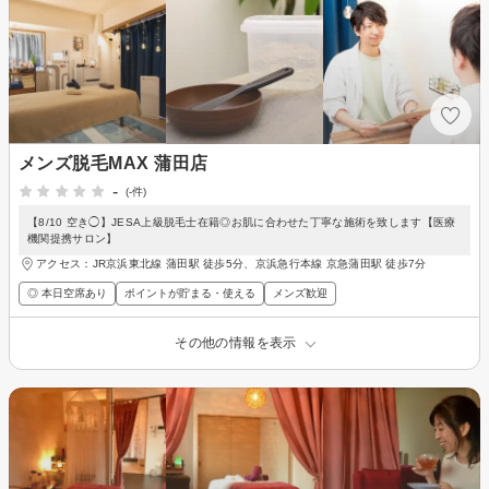
メンズ脱毛MAX 蒲田店
-
(-件)
【8/10 空き◯】JESA上級脱毛士在籍◎お肌に合わせた丁寧な施術を致します【医療
機関提携サロン】
アクセス：JR京浜東北線 蒲田駅 徒歩5分、京浜急行本線 京急蒲田駅 徒歩7分
◎ 本日空席あり
ポイントが貯まる・使える
メンズ歓迎
その他の情報を表示