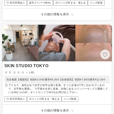
◎ 本日空席あり
楽天スーパーDEAL
ポイントが貯まる・使える
メンズ歓迎
その他の情報を表示
SKIN STUDIO TOKYO
-
(-件)
完全都度【髭脱毛】初回¥2,000/通常¥5,000【全身脱毛】初回¥7,800/通常¥12,000
アクセス：改札を出て右手の信号を渡り直進。すぐに歩道がY字に分かれているの
で、右手側を通過し、十字路を右折し直進。右側にあるコインパーキングと隣接して
いるIMビルの4F。オートロックで403をお呼び出し下さい。
◎ 本日空席あり
ポイントが貯まる・使える
メンズ歓迎
その他の情報を表示