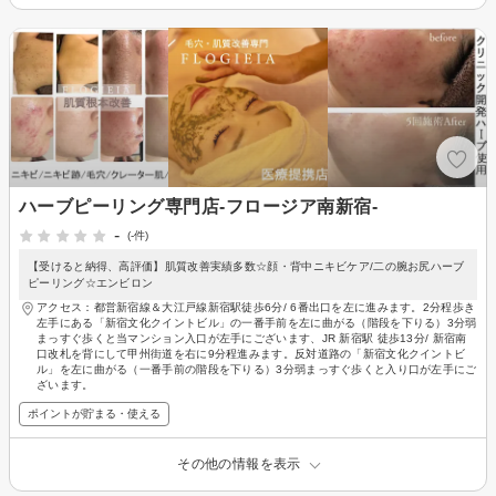
ハーブピーリング専門店-フロージア南新宿-
-
(-件)
【受けると納得、高評価】肌質改善実績多数☆顔・背中ニキビケア/二の腕お尻ハーブ
ピーリング☆エンビロン
アクセス：都営新宿線＆大江戸線新宿駅徒歩6分/ 6番出口を左に進みます。2分程歩き
左手にある「新宿文化クイントビル」の一番手前を左に曲がる（階段を下りる）3分弱
まっすぐ歩くと当マンション入口が左手にございます、JR 新宿駅 徒歩13分/ 新宿南
口改札を背にして甲州街道を右に9分程進みます。反対道路の「新宿文化クイントビ
ル」を左に曲がる（一番手前の階段を下りる）3分弱まっすぐ歩くと入り口が左手にご
ざいます。
ポイントが貯まる・使える
その他の情報を表示