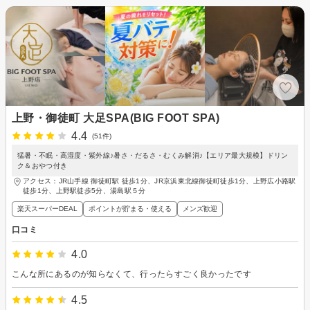
上野・御徒町 大足SPA(BIG FOOT SPA)
4.4
(51件)
猛暑・不眠・高湿度・紫外線♪暑さ・だるさ・むくみ解消♪【エリア最大規模】ドリン
ク＆おやつ付き
アクセス：JR山手線 御徒町駅 徒歩1分、JR京浜東北線御徒町徒歩1分、上野広小路駅
徒歩1分、上野駅徒歩5分、湯島駅５分
楽天スーパーDEAL
ポイントが貯まる・使える
メンズ歓迎
口コミ
4.0
こんな所にあるのが知らなくて、行ったらすごく良かったです
4.5