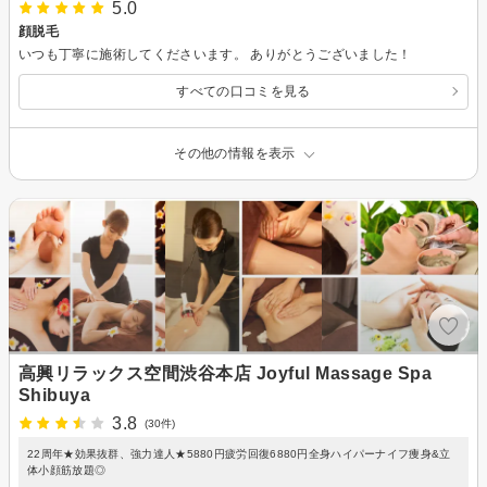
5.0
顔脱毛
いつも丁寧に施術してくださいます。 ありがとうございました！
すべての口コミを見る
その他の情報を表示
高興リラックス空間渋谷本店 Joyful Massage Spa
Shibuya
3.8
(30件)
22周年★効果抜群、強力達人★5880円疲労回復6880円全身ハイパーナイフ痩身&立
体小顔筋放題◎