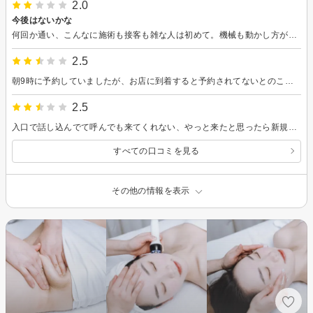
2.0
今後はないかな
何回か通い、こんなに施術も接客も雑な人は初めて。機械も動かし方が雑で痛かったし、デコルテも手と機械やる？って聞かれたからお願いしたらめっちゃ雑に急ぎで終わらせられた。時間ないならそう言って欲しかった。その割に終わってメイクルームにいた時2.3回口コミ書いてって言いに来て痩せたって書いてって言われた。
2.5
朝9時に予約していましたが、お店に到着すると予約されてないとのこと、しかも予約画面を見せると携帯を奪われました。 赤の他人にしかも初めてのお店で携帯触られるって不快感でしかありません。 更に11時前は早朝料金だか深夜料金になるから¥8000-になるとのこと。予約画面に記載ないから何処に書いてあるか聞くとここに書いてあるから！とお店のパソコン見せられました。 こちら側には記載かない事を証明する為に再度予約画面見せるとまた携帯奪われる…ほら皆8000円でしょ？と伝票見せられたが、あなた方の説明に納得させて支払いさせただけではないでしょうか？ 私は今回90分¥5,880-で予約してたので、記載もないしその金額で出来ないならキャンセルでいい他のお店に行きます！と強く言うと大丈夫！まだ朝だからすぐ出来るからいいよ5880円でと言われました。 皆さん金額に気をつけてください。 本当に私の予約画面には深夜料金、早朝料金の記載は出てこなかかったです。 施術してくれた方は日本語は通じなかったですが、丁寧で腕は確かです。気遣いもありました。 それ以外の方は母国語での私語が多いのが気になります。 やはり8000円にならなかったのが嫌だったのか施術途中に90分じゃちゃんとできない、頭とお腹どっち？って聞いてきました。 最初に説明すべきではないですか？ 身体と足が疲れていたので今回は良かったですがもう少しお客様に配慮してもらいたいです。
2.5
入口で話し込んでて呼んでも来てくれない、やっと来たと思ったら新規のお客さんの対応を優先し後回し、最終的に対応の遅れをこちらのせいのように言ってくる始末。
すべての口コミを見る
その他の情報を表示