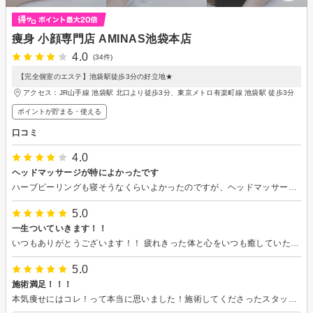
痩身 小顔専門店 AMINAS池袋本店
4.0
(34件)
【完全個室のエステ】池袋駅徒歩3分の好立地★
アクセス：JR山手線 池袋駅 北口より徒歩3分、東京メトロ有楽町線 池袋駅 徒歩3分
ポイントが貯まる・使える
口コミ
4.0
ヘッドマッサージが特によかったです
ハーブピーリングも寝そうなくらいよかったのですが、ヘッドマッサージがとてもよかったです。仕事上、目を酷使するので普段何となく頭がぼーっとしがちですが、かなりスッキリしました。
5.0
一生ついていきます！！
いつもありがとうございます！！ 疲れきった体と心をいつも癒していただき、更に体のラインもスッキリ整えていただいて感謝です、、 お店の雰囲気もスタッフさんも大好きです(*^^*) 安心して任せられます。 他のサロンにもいろいろ行きましたが、ここまで丁寧にしていただいたのが初めてで、結果もでるので大満足です。 今後とも、よろしくお願いします！
5.0
施術満足！！！
本気痩せにはコレ！って本当に思いました！施術してくださったスタッフさん、ありがとうございました！私はセルライトがかなりあるタイプらしく、痛みは覚悟してましたが、最新マシンハイパーEXとスタッフさんの優しさで思ったより痛くなく頑張れました！なかなか1人じゃ頑張れないダイエットですが、皆様のお陰で痩せれそうなイメージがかなりつきました！丁寧に説明もしてくださったので安心感あって、本当に良かったです！ダイエット仲間にも教えます！本当にありがとうございました！