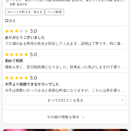
アクセス：東京メトロ丸ノ内線 新宿御苑前駅 徒歩2分、東京メトロ丸ノ内線 新宿三丁
目駅 徒歩4分
ポイントが貯まる・使える
メンズ歓迎
口コミ
3.0
ありがとうございました
プロ感のある男性の先生が対応してくれます。説明は丁寧です。特に価格は他の楽天の店と比較して安いです。
5.0
初めて利用
価格も安く、翌日筋肉痛になりました。効果あった気がしますので通うつもりです。
5.0
大手より信頼できるサロンでした
大手は実際に行ってみると高額な料金になりますが、こちらは表示通りの価格だったので安心して利用を継続できました。 脱毛は信頼が大切だと思うので、安心できました。
すべての口コミを見る
その他の情報を表示