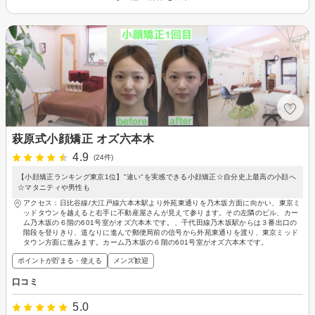
萩原式小顔矯正 オズ六本木
4.9
(24件)
【小顔矯正ランキング東京1位】"違い"を実感できる小顔矯正☆自分史上最高の小顔へ
☆マタニティや男性も
アクセス：日比谷線/大江戸線六本木駅より外苑東通りを乃木坂方面に向かい、東京ミ
ッドタウンを越えると右手に不動産屋さんが見えて参ります。その左隣のビル、カー
ム乃木坂の６階の601号室がオズ六本木です。、千代田線乃木坂駅からは３番出口の
階段を登りきり、道なりに進んで郵便局前の信号から外苑東通りを渡り、東京ミッド
タウン方面に進みます。カーム乃木坂の６階の601号室がオズ六本木です。
ポイントが貯まる・使える
メンズ歓迎
口コミ
5.0