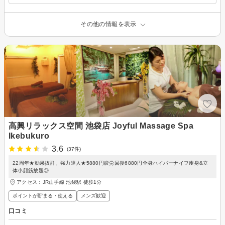
その他の情報を表示
高興リラックス空間 池袋店 Joyful Massage Spa
Ikebukuro
3.6
(37件)
22周年★効果抜群、強力達人★5880円疲労回復6880円全身ハイパーナイフ痩身&立
体小顔筋放題◎
アクセス：JR山手線 池袋駅 徒歩1分
ポイントが貯まる・使える
メンズ歓迎
口コミ