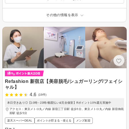
その他の情報を表示
Refashion 新宿店【美容脱毛/シュガーリング/フェイシ
ャル】
4.6
(19件)
本日空きあり◎【10時∼23時/都度払い&完全個室】Rポイント10%還元実施中
アクセス：東京メトロ丸ノ内線 新宿三丁目駅 徒歩5分、東京メトロ丸ノ内線 新宿御苑
前駅 徒歩5分
楽天スーパーDEAL
ポイントが貯まる・使える
メンズ歓迎