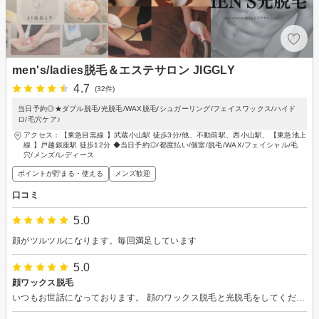
men's/ladies脱毛＆エステサロン JIGGLY
4.7
(32件)
当日予約◎★ダブル脱毛/光脱毛/WAX脱毛/シュガーリング/フェイスワックス/ハイド
ロ/毛穴ケア♪
アクセス：【東急目黒線 】武蔵小山駅 徒歩3分/他、不動前駅、西小山駅、【東急池上
線 】戸越銀座駅 徒歩12分 ◆当日予約◎/都度払い/個室/脱毛/WAX/フェイシャル/毛
穴/メンズ/レディース
ポイントが貯まる・使える
メンズ歓迎
口コミ
5.0
顔がツルツルになります。毎回満足しています
5.0
顔ワックス脱毛
いつもお世話になっております。 顔のワックス脱毛と光脱毛をしてくださいました。 丁寧に施術していただきました。ありがとうございます。