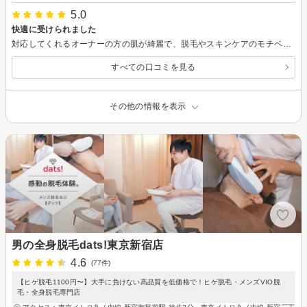
5.0
快適に受けられました
対応してくれるオーナーの方の肌が綺麗で、脱毛やスキンケアのモチベ上がります。 自分は秋葉原自体は遠いのですが、お店は駅からは近く対応も良かったのでまた行きます。 建物はよくある店舗のビルと違いオートロックがあり、完全入れ替え制なので逆に安心です。 部屋も客が1人に対しては十分な広さだし、脱毛前にトイレや部位を綺麗にできるウェットティッシュもあり、用事の後でしたが良かった。
すべての口コミを見る
その他の情報を表示
男の全身脱毛dats!東京新宿店
4.6
(77件)
【ヒゲ脱毛1100円〜】大手に負けない高品質を低価格で！ヒゲ脱毛・メンズVIO脱
毛・全身脱毛専門店