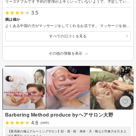
リーズナブルです 予約の管理が上手くいっていないようで、予定していないお客さんが来たりして、スタッフさんがてんてこ舞いしていました。 技術は高くなく、タオルの生乾きのにおいもしていたので、リラックスするのは難しいかもしれません。
3.5
腕は確か
よくある中国の方がマッサージをしてくれるお店です。 マッサージを始めてすぐにお店に電話がかかってきたのですが、いきなりスタッフさんがいなくなり、カーテンを開けたまま(洋服も着ていて、うつぶせだったので、問題はありませんでしたが)しばらく放置されました。その後、ちゃんとタイマーをリセットしてくれましたけど(笑) ツボはきちんと押さえてほぐしてくださり、施術後は体すっきり。翌日は足のむくみが取れて体重も結構減っていました。 コスパ重視であれば問題ないと思います。
すべての口コミを見る
その他の情報を表示
Barbering Method produce byヘアサロン大野
4.6
(28件)
【最高級の極上グルーミングサロン】顔・眉・髭・身体・爪・靴など印象力を引き上
げる豊富なメニュー！！