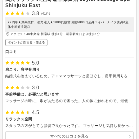
Shinjuku East
3.8
(41件)
22周年★効果抜群、強力達人★5880円疲労回復6880円全身ハイパーナイフ痩身&立
体小顔筋放題◎
アクセス：JR中央線 新宿駅 徒歩1分 新宿駅東口より徒歩1分
ポイントが貯まる・使える
口コミ
5.0
肩こり、肩甲骨周り
結婚式を控えているため、アロママッサージと肩ほぐし、肩甲骨周りを主にしていただきました。 ちょうどいい力で、痛くないか何度も聞いてくれたので、こちらも気持ちよく施術を受けることができました！ 翌日はすごく体が軽く、気分がいいです。 また利用したいと思います。
3.0
事前準備は、必要だと思います
マッサージの時に、爪があたるので困った。人の体に触れるので、最低限注意してもらいたい
4.5
リラックス空間
スタッフの方がとても親切で良かったです。 マッサージも気持ち良かったです。
すべての口コミを見る