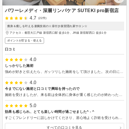
パワーレメディ・深層リンパケア SUTEKI pro新宿店
4.7
(22件)
痩身＆癒しを叶える凄腕技術の☆扉付き個室隠れ家サロン☆
アクセス：都営大江戸線 新宿西口駅 徒歩1分、JR線 新宿駅西口 徒歩1分
ポイントが貯まる・使える
口コミ
4.0
しっかりした施術
強めが好きと伝えたら、ガッツリした施術をして頂けました。 次の日にウエストを見たらスッキリしていて感動。これから本格的にダイエット頑張りたいので今後が楽しみです。
4.0
今までにない施術と口コミで興味を持ったので
施術を受けましたが、来る前は全体的に身体が重く感じたのが終わったあとはスッキリ軽くなりました。
5.0
効果も感じられ、とても楽しい時間が過ごせました^ - ^
すごくフレンドリーに話しかけてくださり、居心地よく詐術を受けられました また是非利用したいです、ありがとうございました^ - ^
すべての口コミを見る