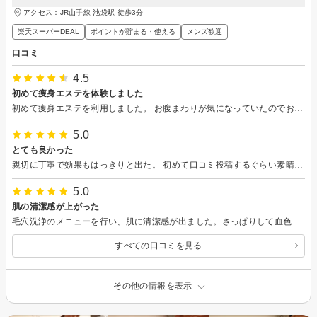
アクセス：JR山手線 池袋駅 徒歩3分
楽天スーパーDEAL
ポイントが貯まる・使える
メンズ歓迎
口コミ
4.5
初めて痩身エステを体験しました
初めて痩身エステを利用しました。 お腹まわりが気になっていたのでお願いしました。マシンを当ててもらいましたが、脂肪が硬くなっているところは結構痛かったです。特に脇腹とお腹の横は「効いてるな」と感じるくらいしっかり揉みほぐされました。硬い部分ほど痛みが出やすいと説明してもらえて納得できました。普段より汗も沢山かき気持ちよかったです。 終わった後はお腹まわりが柔らかくなった感じがありビフォアアフターの写真でも明確に違いが出てきました。 男性でも通いやすい雰囲気で、無理な勧誘もなかったので安心して通えそうです。
5.0
とても良かった
親切に丁寧で効果もはっきりと出た。 初めて口コミ投稿するぐらい素晴らしかったです。
5.0
肌の清潔感が上がった
毛穴洗浄のメニューを行い、肌に清潔感が出ました。さっぱりして血色も良くなった気がします
すべての口コミを見る
その他の情報を表示