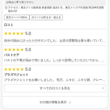
お悩みに寄り添うサロン
アクセス：東京メトロ銀座線 表参道駅 徒歩5 分、東京メトロ千代田線 明治神宮前駅
徒歩4分
楽天スーパーDEAL
ポイントが貯まる・使える
口コミ
5.0
自分の悩みにぴったりのサロンでした。 お店の雰囲気も落ち着いていて、スタッフの皆さんの接客がとても丁寧で優しく知識が豊富で、自宅でできるケアまで教えてくださり大満足です。施術中はリラックスでき、終わった後は身体も気分もスッキリしました。女性特有のお悩みに寄り添っていただける素敵なサロンです。友人にもおすすめしたいと思いました。
5.0
バストケア
バストの下垂が悩みで伺いました。しっかり説明していただいてから、施術してもらいましたが思っていたよりふっくらしてびっくりしました！ 土台作りが大切とのことでコースを組みました。 これからが楽しみです！
5.0
プラズマジェット
プラズマジェットをお願いしました。 毛穴、ニキビ、ニキビ跡、クレーター、シミ、肝斑、シワ、くすみとか色々な悩みにアプローチしてくれるみたいです。 1度だけでもツヤツヤになり、肌が明るくなりました。 続けたらすごく良いのだろうなと思いましたが、我が家からはちょっと遠いので、月に何度も東京には行けないのでまた機会があればよろしくお願いします。 ありがとうございました
すべての口コミを見る
その他の情報を表示