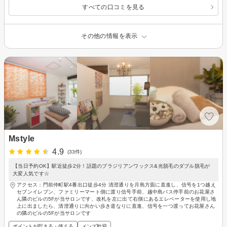
すべての口コミを見る
その他の情報を表示
Mstyle
4.9
(33件)
【当日予約OK】駅近徒歩2分！話題のブラジリアンワックス&光脱毛のダブル脱毛が
大変人気です☆
アクセス：門前仲町駅4番出口徒歩4分 清澄通りを月島方面に直進し、信号を1つ越え
セブンイレブン、ファミリーマート側に渡り信号手前、越中島バス停手前のお花屋さ
ん隣のビルの5Fが当サロンです、改札を左に出て右側にあるエレベーターを使用し地
上に出ましたら、清澄通りに向かい歩き道なりに直進、信号を一つ渡ってお花屋さん
の隣のビルの5Fが当サロンです
ポイントが貯まる・使える
メンズ歓迎