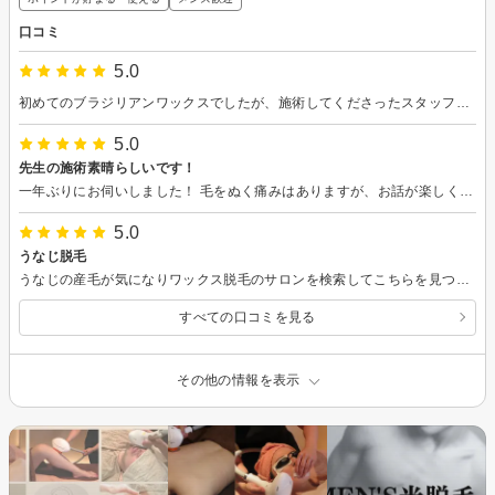
口コミ
5.0
初めてのブラジリアンワックスでしたが、施術してくださったスタッフの方がとても優しく処置してくださったおかげで、安心してワックスをお任せすることができました。
5.0
先生の施術素晴らしいです！
一年ぶりにお伺いしました！ 毛をぬく痛みはありますが、お話が楽しくてあっというまに終わりました！ 追加の光脱毛メニューもその場で対応いただけてありがたかったです。 一年前にお話した内容も、記録していただいていたのか、覚えていただいていて、嬉しかったです！ 終わったあとにいれていただいたお紅茶もすごく美味しくて、毛抜きの痛みを我慢したご褒美の時間でした笑！仕上がりはお肌もつるつるで、レギンスを履いてもちくちくしたりしなくて快適です！ またよろしくお願いいたします！
5.0
うなじ脱毛
うなじの産毛が気になりワックス脱毛のサロンを検索してこちらを見つけたのですが、他よりかなりお安いと思います！明るいスタッフさんがお迎えしてくれてリラックスでき、居心地が良かったです。今後も脱毛するならこちらでやりたいです。 また毛が生えてきたら伺います！
すべての口コミを見る
その他の情報を表示