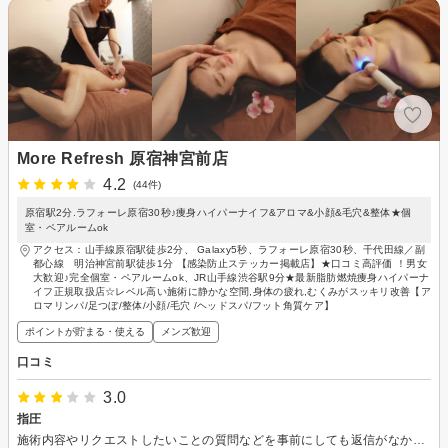
More Refresh 原宿神宮前店
4.2
(44件)
原宿駅2分.ラフォーレ原宿30秒♪痩身ハイパーナイフ&アロマ&小顔&毛穴&整体★個
室・ペアルームok
アクセス：山手線原宿駅徒歩2分、 Galaxy5秒、ラフォーレ原宿30秒、千代田線／副
都心線 明治神宮前駅徒歩1分 【感染防止ステッカー掲載店】★口コミ高評価 ！男女
大歓迎♪完全個室・ペアルームok、JR山手線渋谷駅9分★最新脂肪燃焼痩身ハイパーナ
イフ正規取扱店☆レベル高い施術に静かな空間,身体の疲れ,むくみがスッキリ改善【ア
ロマリンパ/足つぼ/整体/小顔/毛穴 /ヘッドスパ/フット角質ケア】
ポイントが貯まる・使える
メンズ歓迎
口コミ
3.0
指圧
施術内容やリクエストしたいことの質問などを事前にしても返信がなかったので、不安でした。