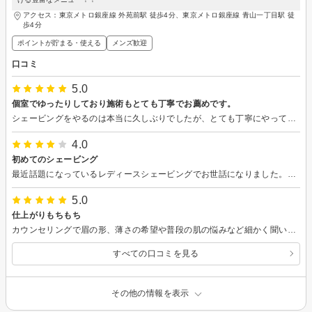
アクセス：東京メトロ銀座線 外苑前駅 徒歩4分、東京メトロ銀座線 青山一丁目駅 徒
歩4分
ポイントが貯まる・使える
メンズ歓迎
口コミ
5.0
個室でゆったりしており施術もとても丁寧でお薦めです。
シェービングをやるのは本当に久しぶりでしたが、とても丁寧にやっていただき有り難うございます。肌がすべすべになった気がします。癒されました。有り難うございます。又機会があれば是非利用させていただきたいと思います。足のマッサージも気持ちよかったです。
4.0
初めてのシェービング
最近話題になっているレディースシェービングでお世話になりました。元々肌が敏感で大丈夫かなと思いましたが、丁寧にカウンセリングして頂き､刺激の弱いもので施術してもらいました。その都度確認して頂き､とても安心してお任せできました。施術後の肌はモチモチで、明るくなったように感じます。また機会があればお世話になりたいと思います。
5.0
仕上がりもちもち
カウンセリングで眉の形、薄さの希望や普段の肌の悩みなど細かく聞いてくれました。 シェービング中もゆっくり丁寧に行ってくださりとても気持ちよかったです。少し寝てしまいました。 仕上げのパックや化粧水もしっかり浸透して仕上がりがもちもちで今まで見たことないくらいきれいな肌になりました！ とても満足です お店の雰囲気もかっこよくて素敵だし、個室で良かったです。
すべての口コミを見る
その他の情報を表示