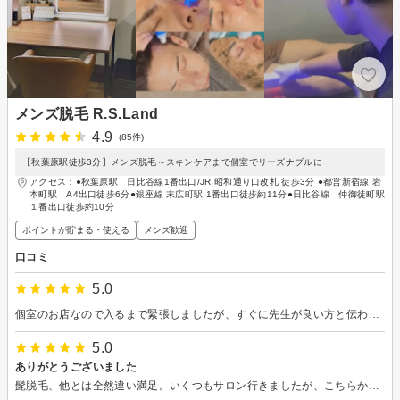
メンズ脱毛 R.S.Land
4.9
(85件)
【秋葉原駅徒歩3分】メンズ脱毛～スキンケアまで個室でリーズナブルに
アクセス：●秋葉原駅 日比谷線1番出口/JR 昭和通り口改札 徒歩3分 ●都営新宿線 岩
本町駅 A4出口徒歩6分●銀座線 末広町駅 1番出口徒歩約11分●日比谷線 仲御徒町駅
１番出口徒歩約10分
ポイントが貯まる・使える
メンズ歓迎
口コミ
5.0
個室のお店なので入るまで緊張しましたが、すぐに先生が良い方と伝わり安心。丁寧な対応でした。 建物古くはないけどエレベーターなしで階段のみ。2階なので許容範囲かな
5.0
ありがとうございました
髭脱毛、他とは全然違い満足。いくつもサロン行きましたが、こちらからお願いしなくてもここまで細かく髭やってくれるところはなかった。 流れ作業ではなくちゃんと気になるところやってくれる。 強いパワーで当てて欲しいけど、間髪なく当てられるときつい。それを理解してくれるスピードで、尚且つしっかり沢山当ててくれる。