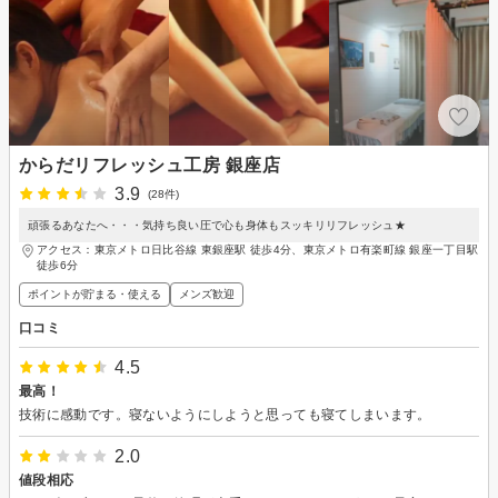
からだリフレッシュ工房 銀座店
3.9
(28件)
頑張るあなたへ・・・気持ち良い圧で心も身体もスッキリリフレッシュ★
アクセス：東京メトロ日比谷線 東銀座駅 徒歩4分、東京メトロ有楽町線 銀座一丁目駅
徒歩6分
ポイントが貯まる・使える
メンズ歓迎
口コミ
4.5
最高！
技術に感動です。寝ないようにしようと思っても寝てしまいます。
2.0
値段相応