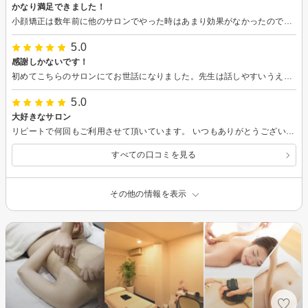
かなり満足できました！
小顔矯正は数年前に他のサロンでやった時はあまり効果がなかったのでそれっきりだったのですが、ここのサロンさんではしっかりと効果が出て驚きでした。 痛みなども全くないので誰でも気軽に利用できると思います。 さらに小顔を安定させるようにこれからも通おうと思います。
5.0
感謝しかないです！
初めてこちらのサロンにてお世話になりました。先生は話しやすいうえに小顔にする技術が本当に凄いなと思いました。 施術も丁寧で痛みなどもなく顔が小さくなったので本当に感謝しかありません。
5.0
大好きなサロン
リピートで何回もご利用させて頂いています。 いつもありがとうございます♪ 痛みに敏感な私ですが、ここの小顔矯正は全く痛くなく楽しく通えています。 いろいろなコースがあるサロンですが小顔矯正を集中的にやってもらってます。断然効果があるのが丸分かりです。 マスクをつけないでも自信をもって仕事や街中を歩くことができてコンプレックスだった顔の大きさがいつのまにかそんなことすら忘れてる自分がいます！先生はいつも優しくせっしてくださいり、安心して通いやすいのも助かります。 これからもお世話になる大好きなサロンのうちの１つです。
すべての口コミを見る
その他の情報を表示