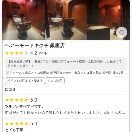
ヘアーモードキクチ 銀座店
4.2
(54件)
【銀座三越の隣】 銀座4丁目＜個室のプライベート空間＞女性理容師による施術で、
美と癒しを提供…♪
アクセス：東京メトロ銀座線 銀座駅 徒歩0分、東京メトロ日比谷線 銀座駅 徒歩0分
ポイントが貯まる・使える
メンズ歓迎
口コミ
5.0
ツルツルすべすべです。
前回がとても良かったので忘れられずまたお伺いしました。田所さんのきめ細やかな技術は素晴らしいです。これからもよろしくお願いします。
5.0
とても丁寧