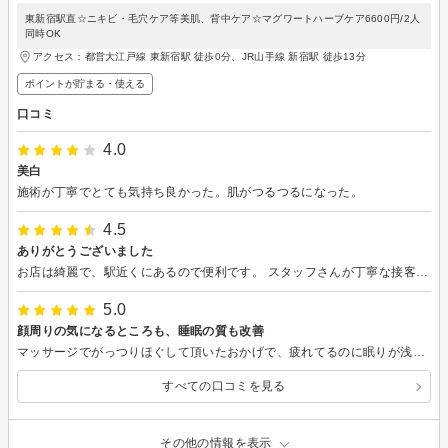
東新宿駅直☆ニキビ・毛穴ケア等美肌、背中ケア☆マグワートハーブケア6600円/2人
同時OK
アクセス：都営大江戸線 東新宿駅 徒歩0分、JR山手線 新宿駅 徒歩13分
ポイントが貯まる・使える
口コミ
4.0
美白
施術が丁寧でとても気持ち良かった。肌がつるつるになった。
4.5
ありがとうございました
お店は綺麗で、駅近くにあるので便利です。 スタッフさんが丁寧な接客をしてくださったり、自分が気になっている所とお話もちゃんと聞いてくれます。 次の日の肌の調子も良かったですので、またリピートしたいと考えています。
5.0
顔周りの気になるところも、睡眠の質も改善
マッサージでがっつりほぐして頂いたおかげで、疲れてるのに眠りが浅かった前日とは違って施術後の夜はしっかり眠れて、翌朝もフェイスラインがすっきりでした！いつもありがとうございます！
すべての口コミを見る
その他の情報を表示