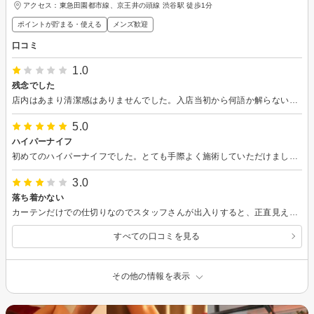
アクセス：東急田園都市線、京王井の頭線 渋谷駅 徒歩1分
ポイントが貯まる・使える
メンズ歓迎
口コミ
1.0
残念でした
店内はあまり清潔感はありませんでした。入店当初から何語か解らない言葉で怒鳴りあっていたり喋っていたりで落ち着かず、予約した詐術にはハイパーナイフが入っていたのにマッサージだけで終了と言われました。 ハイパーナイフ入っていたはずと伝えると時間終わりなんだけどと言いながらもやってはくれましたが終わった後にやっぱり入ってないと言われ不快でした。予約画面を見せようとしましたが、いいよ、いいよと断られました。 詐術後着替えて出てきてもスタッフ誰もおらず。1人で退店しモヤモヤが残りました。詐術自体はチカラが強く終始痛かったです。揉み返しが酷いのと、アザがたくさん出来ました。ときおり爪が擦れて痛かったです。 伝わりにくいながら声を掛けつつ行ってくれたのは良かったし一生懸命ほぐそうとしてくれているのは感じ悪い方ではない印象でしたが、もう行かないです。
5.0
ハイパーナイフ
初めてのハイパーナイフでした。とても手際よく施術していただけました。非常にコスパの良いお店ですので、またぜひ利用したいです。
3.0
落ち着かない
カーテンだけでの仕切りなのでスタッフさんが出入りすると、正直見えてしまうこともあると思いました。そういう意味落ち着かないです。 中国の方でしたが、明るく一生懸命な感じでスタッフさんの印象はよかったです。強めで寝れる感じではなかったですが、気持ち良かったです。痩せる効果があったかはわかりませんが、たまにいくのは良いと思いました。
すべての口コミを見る
その他の情報を表示