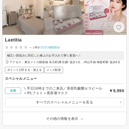
Laetitia
-
(-件)
8月3日掲載開始
幅広い肌悩みに対応した極上のお手入れで輝く素肌へ！
アクセス：東京メトロ銀座線 末広町(東京)駅 徒歩1分、JR山手線 御徒町駅 徒歩8分
ポイントが貯まる・使える
メンズ歓迎
スペシャルメニュー
＼平日16時までのご来店／美容乳酸菌セラピール
￥9,990
全員
＋IPLフォト＋美容液マスク
すべてのスペシャルメニューを見る
その他の情報を表示