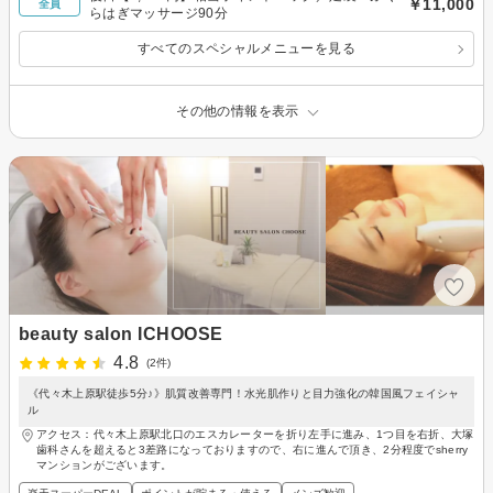
￥11,000
全員
らはぎマッサージ90分
すべてのスペシャルメニューを見る
その他の情報を表示
beauty salon ICHOOSE
4.8
(2件)
《代々木上原駅徒歩5分♪》肌質改善専門！水光肌作りと目力強化の韓国風フェイシャ
ル
アクセス：代々木上原駅北口のエスカレーターを折り左手に進み、1つ目を右折、大塚
歯科さんを超えると3差路になっておりますので、右に進んで頂き、2分程度でsherry
マンションがございます。