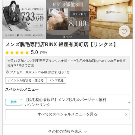
メンズ脱毛専門店RINX 銀座有楽町店【リンクス】
5.0
(3件)
全国88店舗メンズ脱毛専門店リンクス★顔・ヒゲ脱毛全体初回おためし900円★個室
完備/21時まで営業
アクセス：東京メトロ各線 銀座駅 徒歩3分
ポイントが貯まる・使える
メンズ歓迎
スペシャルメニュー
【脱毛初心者歓迎】メンズ脱毛☆パーソナル無料
-
初回
カウンセリング
すべてのスペシャルメニューを見る
その他の情報を表示