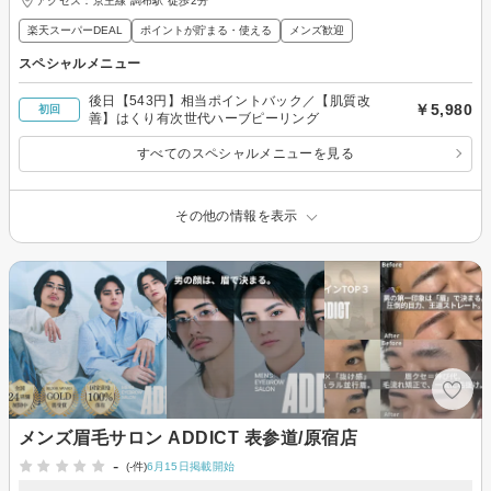
アクセス：京王線 調布駅 徒歩2分
楽天スーパーDEAL
ポイントが貯まる・使える
メンズ歓迎
スペシャルメニュー
後日【543円】相当ポイントバック／【肌質改
￥5,980
初回
善】はくり有次世代ハーブピーリング
すべてのスペシャルメニューを見る
その他の情報を表示
メンズ眉毛サロン ADDICT 表参道/原宿店
-
(-件)
6月15日掲載開始