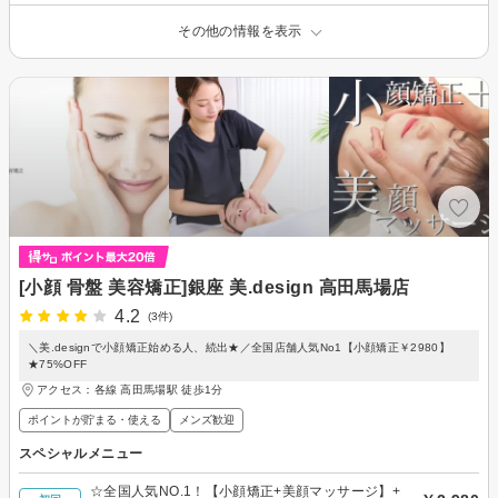
その他の情報を表示
[小顔 骨盤 美容矯正]銀座 美.design 高田馬場店
4.2
(3件)
＼美.designで小顔矯正始める人、続出★／全国店舗人気No1【小顔矯正￥2980】
★75%OFF
アクセス：各線 高田馬場駅 徒歩1分
ポイントが貯まる・使える
メンズ歓迎
スペシャルメニュー
☆全国人気NO.1！【小顔矯正+美顔マッサージ】+