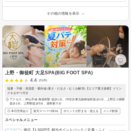
その他の情報を表示
上野・御徒町 大足SPA(BIG FOOT SPA)
4.4
(51件)
猛暑・不眠・高湿度・紫外線♪暑さ・だるさ・むくみ解消♪【エリア最大規模】ドリン
ク＆おやつ付き
アクセス：JR山手線 御徒町駅 徒歩1分、JR京浜東北線御徒町徒歩1分、上野広小路駅
徒歩1分、上野駅徒歩5分、湯島駅５分
◎ 本日空席あり
楽天スーパーDEAL
ポイントが貯まる・使える
メンズ歓迎
スペシャルメニュー
後日【1,500円】相当ポイントバック／足裏・ふく