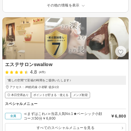
その他の情報を表示
エステサロンswallow
4.8
(4件)
”癒しの空間”で至福の時間をご提供いたします♪
アクセス：JR総武線 小岩駅 徒歩1分
◎ 本日空席あり
ポイントが貯まる・使える
メンズ歓迎
スペシャルメニュー
≪まずはこれ♪≫当店人気No.1★ベーシック小顔
￥6,800
全員
コース50分￥6,800
すべてのスペシャルメニューを見る