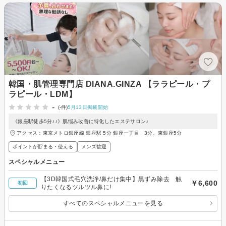
韓国・肌管理専門店 DIANA.GINZA 【ララピール・プ
ラピール・LDM】
-
(-件)
5月13日掲載開始
《銀座駅徒歩5分♪♪》肌悩み改善に特化したエステサロン♪
アクセス：東京メトロ銀座線 銀座駅 5分 銀座一丁目 3分、東銀座5分
ポイントが貯まる・使える
メンズ歓迎
スペシャルメニュー
【3D韓国式毛穴洗浄/鼻だけ集中】黒ずみ除去 触
￥6,600
初回
りたくなるツルツル鼻に!
すべてのスペシャルメニューを見る