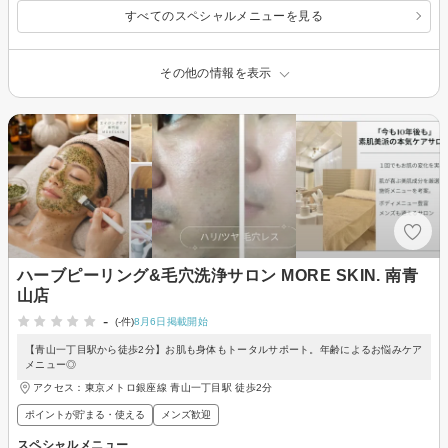
すべてのスペシャルメニューを見る
その他の情報を表示
ハーブピーリング&毛穴洗浄サロン MORE SKIN. 南青
山店
-
(-件)
8月6日掲載開始
【青山一丁目駅から徒歩2分】お肌も身体もトータルサポート。年齢によるお悩みケア
メニュー◎
アクセス：東京メトロ銀座線 青山一丁目駅 徒歩2分
ポイントが貯まる・使える
メンズ歓迎
スペシャルメニュー