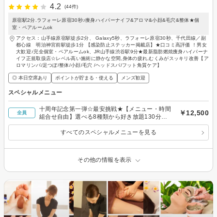
4.2
(44件)
原宿駅2分.ラフォーレ原宿30秒♪痩身ハイパーナイフ&アロマ&小顔&毛穴&整体★個
室・ペアルームok
アクセス：山手線原宿駅徒歩2分、 Galaxy5秒、ラフォーレ原宿30秒、千代田線／副
都心線 明治神宮前駅徒歩1分 【感染防止ステッカー掲載店】★口コミ高評価 ！男女
大歓迎♪完全個室・ペアルームok、JR山手線渋谷駅9分★最新脂肪燃焼痩身ハイパーナ
イフ正規取扱店☆レベル高い施術に静かな空間,身体の疲れ,むくみがスッキリ改善【ア
ロマリンパ/足つぼ/整体/小顔/毛穴 /ヘッドスパ/フット角質ケア】
◎ 本日空席あり
ポイントが貯まる・使える
メンズ歓迎
スペシャルメニュー
十周年記念第一弾☆最安挑戦★【メニュー・時間
￥12,500
全員
組合せ自由】選べる8種類から好き放題130分
12500
すべてのスペシャルメニューを見る
その他の情報を表示