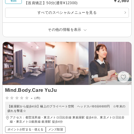
￥2,980
初回
【首肩矯正】50分(通常¥12300)
すべてのスペシャルメニューを見る
その他の情報を表示
Mind.Body.Care YuJu
-
(-件)
【銀座駅から徒歩4分】極上のプライベート空間 ヘッドスパ60分6600円 ☆年末の
疲れを撃退☆
アクセス：都営浅草線・東京メトロ日比谷線 東銀座駅 徒歩4分、東京メトロ日比谷
線・東京メトロ銀座線 銀座駅 徒歩4分
ポイントが貯まる・使える
メンズ歓迎