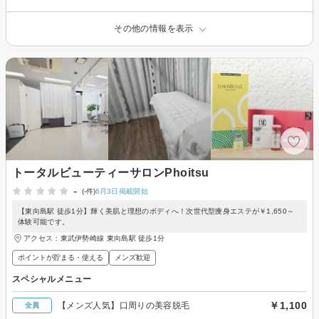
その他の情報を表示
トータルビューティーサロンPhoitsu
-
(-件)
6月3日掲載開始
【東向島駅 徒歩1分】輝く美肌と理想のボディへ！次世代型痩身エステが￥1,650～
体験可能です。
アクセス：東武伊勢崎線 東向島駅 徒歩1分
ポイントが貯まる・使える
メンズ歓迎
スペシャルメニュー
￥1,100
【メンズ人気】口周りの美容脱毛
全員