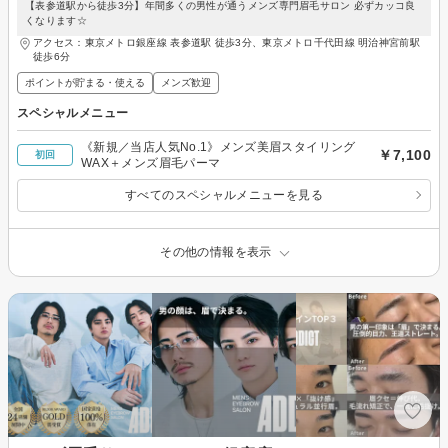
【表参道駅から徒歩3分】年間多くの男性が通うメンズ専門眉毛サロン 必ずカッコ良
くなります☆
アクセス：東京メトロ銀座線 表参道駅 徒歩3分、東京メトロ千代田線 明治神宮前駅
徒歩6分
ポイントが貯まる・使える
メンズ歓迎
スペシャルメニュー
《新規／当店人気No.1》メンズ美眉スタイリング
￥7,100
初回
WAX＋メンズ眉毛パーマ
すべてのスペシャルメニューを見る
その他の情報を表示