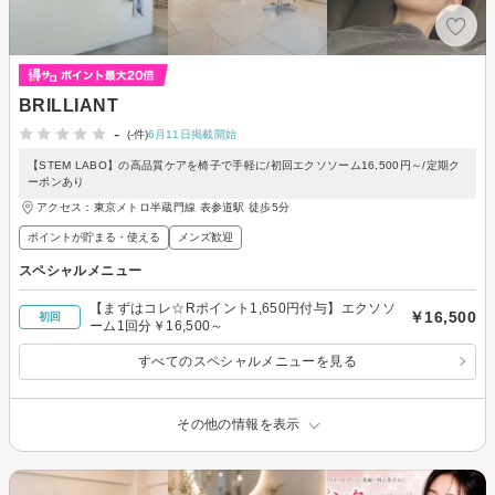
BRILLIANT
-
(-件)
6月11日掲載開始
【STEM LABO】の高品質ケアを椅子で手軽に/初回エクソソーム16,500円～/定期ク
ーポンあり
アクセス：東京メトロ半蔵門線 表参道駅 徒歩5分
ポイントが貯まる・使える
メンズ歓迎
スペシャルメニュー
【まずはコレ☆Rポイント1,650円付与】エクソソ
￥16,500
初回
ーム1回分￥16,500～
すべてのスペシャルメニューを見る
その他の情報を表示