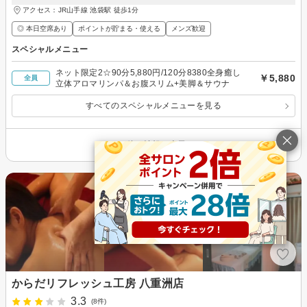
アクセス：JR山手線 池袋駅 徒歩1分
◎ 本日空席あり
ポイントが貯まる・使える
メンズ歓迎
スペシャルメニュー
ネット限定2☆90分5,880円/120分8380全身癒し
￥5,880
全員
立体アロマリンパ＆お腹スリム+美脚＆サウナ
すべてのスペシャルメニューを見る
その他の情報を表示
からだリフレッシュ工房 八重洲店
3.3
(8件)