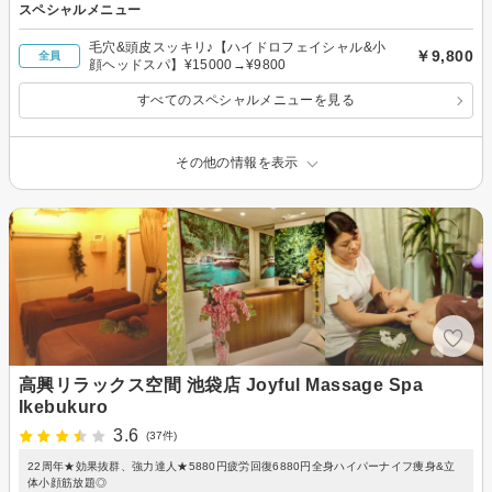
スペシャルメニュー
毛穴&頭皮スッキリ♪【ハイドロフェイシャル&小
￥9,800
全員
顔ヘッドスパ】¥15000→¥9800
すべてのスペシャルメニューを見る
その他の情報を表示
高興リラックス空間 池袋店 Joyful Massage Spa
Ikebukuro
3.6
(37件)
22周年★効果抜群、強力達人★5880円疲労回復6880円全身ハイパーナイフ痩身&立
体小顔筋放題◎