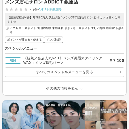
メンズ眉毛サロン ADDICT 銀座店
-
(-件)
5月18日掲載開始
【銀座駅徒歩4分】年間10万人以上が通うメンズ専門眉毛サロン 必ずカッコ良くなり
ます☆
アクセス：東京メトロ日比谷線 東銀座駅 徒歩2分、東京メトロ丸ノ内線 銀座駅 徒歩4
分
ポイントが貯まる・使える
メンズ歓迎
スペシャルメニュー
《新規／当店人気No.1》メンズ美眉スタイリング
￥7,100
初回
WAX＋メンズ眉毛パーマ
すべてのスペシャルメニューを見る
その他の情報を表示