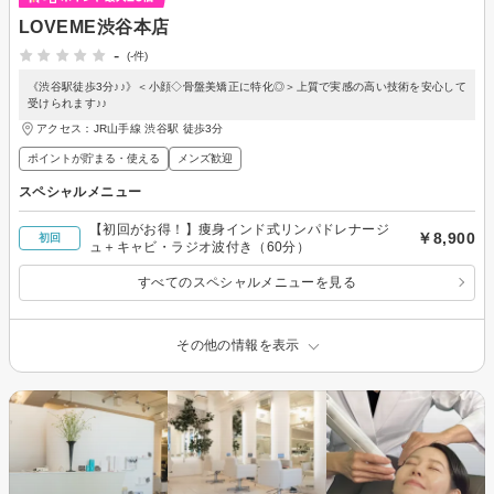
LOVEME渋谷本店
-
(-件)
《渋谷駅徒歩3分♪♪》＜小顔◇骨盤美矯正に特化◎＞上質で実感の高い技術を安心して
受けられます♪♪
アクセス：JR山手線 渋谷駅 徒歩3分
ポイントが貯まる・使える
メンズ歓迎
スペシャルメニュー
【初回がお得！】痩身インド式リンパドレナージ
￥8,900
初回
ュ＋キャビ・ラジオ波付き（60分）
すべてのスペシャルメニューを見る
その他の情報を表示