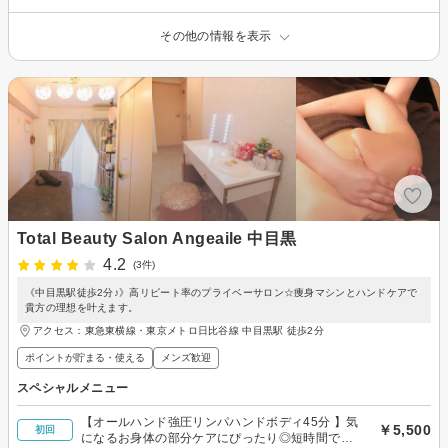
その他の情報を表示
Total Beauty Salon Angeaile 中目黒
4.2
(3件)
《中目黒駅徒歩2分♪》高リピート率のプライベーサロン☆痩身マシンとハンドケアで
貴方の理想を叶えます。
アクセス：東急東横線・東京メトロ日比谷線 中目黒駅 徒歩2分
ポイントが貯まる・使える
メンズ歓迎
スペシャルメニュー
【オールハンド強圧リンパハンドボディ45分 】気
￥5,500
初回
になるお身体の部分ケアにぴったり◎短時間でも