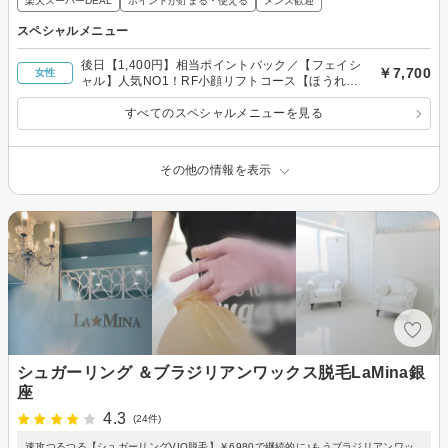
楽天スーパーDEAL
ポイントが貯まる・使える
メンズ歓迎
スペシャルメニュー
後日【1,400円】相当ポイントバック／【フェイシ
￥7,700
女性
ャル】人気NO1！RF小顔リフトコース【ほうれい
線/たるみ】¥7,700
すべてのスペシャルメニューを見る
その他の情報を表示
シュガーリング ＆ブラジリアンワックス脱毛LaMina銀
座
4.3
(24件)
速攻つるつる【シュガーリングVIO脱毛】￥6980で継続的に♪もうブラジリアンワッ