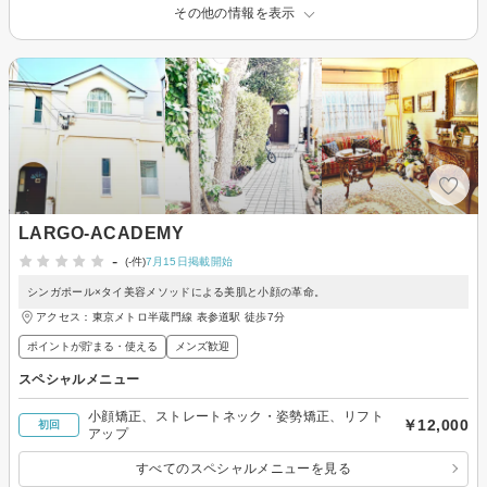
その他の情報を表示
LARGO-ACADEMY
-
(-件)
7月15日掲載開始
シンガポール×タイ美容メソッドによる美肌と小顔の革命。
アクセス：東京メトロ半蔵門線 表参道駅 徒歩7分
ポイントが貯まる・使える
メンズ歓迎
スペシャルメニュー
小顔矯正、ストレートネック・姿勢矯正、リフト
￥12,000
初回
アップ
すべてのスペシャルメニューを見る