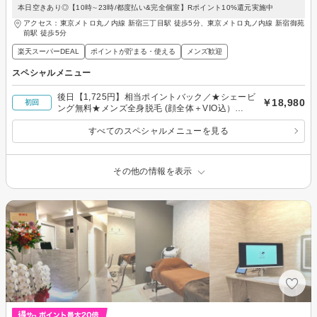
本日空きあり◎【10時∼23時/都度払い&完全個室】Rポイント10%還元実施中
アクセス：東京メトロ丸ノ内線 新宿三丁目駅 徒歩5分、東京メトロ丸ノ内線 新宿御苑
前駅 徒歩5分
楽天スーパーDEAL
ポイントが貯まる・使える
メンズ歓迎
スペシャルメニュー
後日【1,725円】相当ポイントバック／★シェービ
￥18,980
初回
ング無料★メンズ全身脱毛 (顔全体＋VIO込）
18980円
すべてのスペシャルメニューを見る
その他の情報を表示