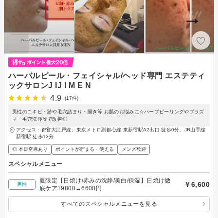
ハーバルピール・フェイシャル/ヘッド専門 エステティ
ックサロンJ IJ I M E N
4.9
(17件)
男性のニキビ・跡や毛穴詰まり・開き等 お肌のお悩みに☆ハーブピーリングやプラズ
マ・毛穴洗浄等で改善◎
アクセス：都営大江戸線、東京メトロ副都心線 東新宿駅A2出口 徒歩0分、JR山手線
新宿駅 徒歩13分
◎ 本日空席あり
ポイントが貯まる・使える
メンズ歓迎
スペシャルメニュー
夏限定【日焼け/赤みの沈静/美白/保湿】日焼け徹
￥6,600
男性
底ケア19800→6600円
すべてのスペシャルメニューを見る