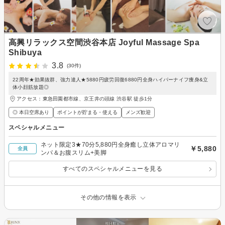
高興リラックス空間渋谷本店 Joyful Massage Spa
Shibuya
3.8
(30件)
22周年★効果抜群、強力達人★5880円疲労回復6880円全身ハイパーナイフ痩身&立
体小顔筋放題◎
アクセス：東急田園都市線、京王井の頭線 渋谷駅 徒歩1分
◎ 本日空席あり
ポイントが貯まる・使える
メンズ歓迎
スペシャルメニュー
ネット限定3★70分5,880円全身癒し立体アロマリ
￥5,880
全員
ンパ＆お腹スリム+美脚
すべてのスペシャルメニューを見る
その他の情報を表示