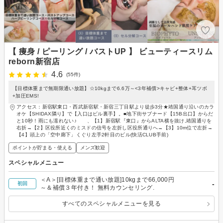
【 痩身 / ピーリング / バストUP 】 ビューティースリム
reborn新宿店
4.6
(55件)
【目標体重まで無期限通い放題】☆10kgまで6.6万～<3年補償>キャビ+整体+耳ツボ
+加圧EMS!
アクセス：新宿駅東口・西武新宿駅・新宿三丁目駅より徒歩3分★靖国通り沿いのカラ
オケ【SHIDAX隣り】で【入口はビル裏手】。■地下街サブナード【15B出口】からだ
と10秒！雨にも濡れない♪ 、【1】新宿駅『東口』からALTA横を抜け,靖国通りを
右折→【2】区役所近くのミスドの信号を左折し区役所通りへ→【3】10m位で左折→
【4】頭上の「空中廊下」くぐり左手2軒目のビル(快活CLUB手前)
ポイントが貯まる・使える
メンズ歓迎
スペシャルメニュー
＜A＞[目標体重まで通い放題]10kgまで66,000円
-
初回
～＆補償３年付き！ 無料カウンセリング.
すべてのスペシャルメニューを見る