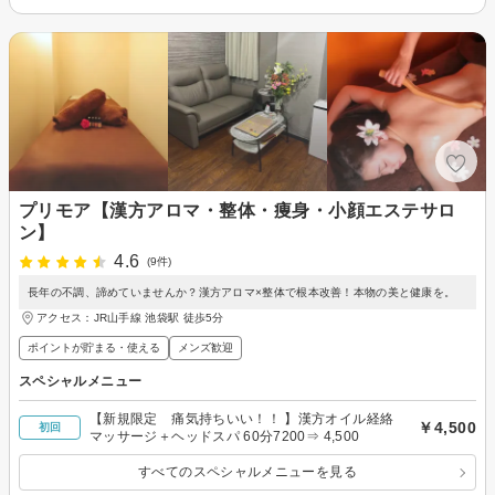
プリモア【漢方アロマ・整体・痩身・小顔エステサロ
ン】
4.6
(9件)
長年の不調、諦めていませんか？漢方アロマ×整体で根本改善！本物の美と健康を。
アクセス：JR山手線 池袋駅 徒歩5分
ポイントが貯まる・使える
メンズ歓迎
スペシャルメニュー
【新規限定 痛気持ちいい！！ 】漢方オイル経絡
￥4,500
初回
マッサージ＋ヘッドスパ 60分7200⇒ 4,500
すべてのスペシャルメニューを見る