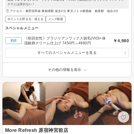
クスには戻れない！
アクセス：都営浅草線 東銀座駅 徒歩2分 東京メトロ銀座線 銀座駅 徒歩2分
ポイントが貯まる・使える
メンズ歓迎
スペシャルメニュー
《初回女性》ブラジリアンワックス脱毛(VIO)+保
￥4,980
初回
湿鎮静クリーム仕上げ 7450円→4980円
すべてのスペシャルメニューを見る
その他の情報を表示
More Refresh 原宿神宮前店