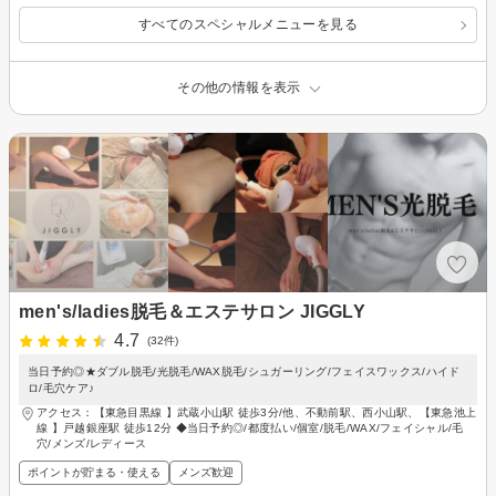
すっきり
すべてのスペシャルメニューを見る
その他の情報を表示
men's/ladies脱毛＆エステサロン JIGGLY
4.7
(32件)
当日予約◎★ダブル脱毛/光脱毛/WAX脱毛/シュガーリング/フェイスワックス/ハイド
ロ/毛穴ケア♪
アクセス：【東急目黒線 】武蔵小山駅 徒歩3分/他、不動前駅、西小山駅、【東急池上
線 】戸越銀座駅 徒歩12分 ◆当日予約◎/都度払い/個室/脱毛/WAX/フェイシャル/毛
穴/メンズ/レディース
ポイントが貯まる・使える
メンズ歓迎