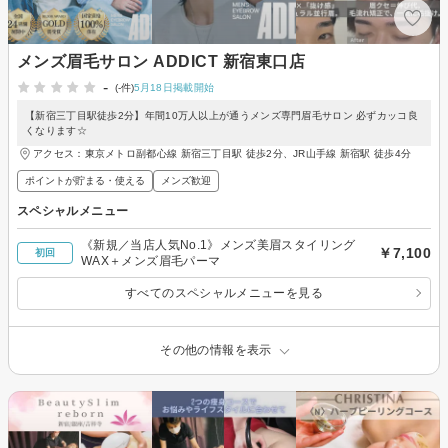
メンズ眉毛サロン ADDICT 新宿東口店
-
(-件)
5月18日掲載開始
【新宿三丁目駅徒歩2分】年間10万人以上が通うメンズ専門眉毛サロン 必ずカッコ良
くなります☆
アクセス：東京メトロ副都心線 新宿三丁目駅 徒歩2分、JR山手線 新宿駅 徒歩4分
ポイントが貯まる・使える
メンズ歓迎
スペシャルメニュー
《新規／当店人気No.1》メンズ美眉スタイリング
￥7,100
初回
WAX＋メンズ眉毛パーマ
すべてのスペシャルメニューを見る
その他の情報を表示