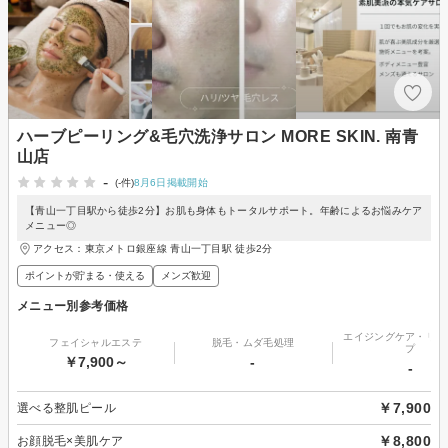
ハーブピーリング&毛穴洗浄サロン MORE SKIN. 南青
山店
-
(-件)
8月6日掲載開始
【青山一丁目駅から徒歩2分】お肌も身体もトータルサポート。年齢によるお悩みケア
メニュー◎
アクセス：東京メトロ銀座線 青山一丁目駅 徒歩2分
ポイントが貯まる・使える
メンズ歓迎
メニュー別参考価格
エイジングケア・リフ
フェイシャルエステ
脱毛・ムダ毛処理
プ
￥7,900～
-
-
￥7,900
選べる整肌ピール
￥8,800
お顔脱毛×美肌ケア