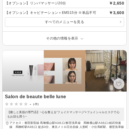
￥2,650
【オプション】リンパマッサージ20分
￥3,600
【オプション】キャビテーション＋EMS15分 ※単品不可
すべてのメニューを見る
その他の情報を表示
Salon de beaute belle lune
-
(-件)
【癒しと美肌の専門店】~心を整える“フェイスマッサージ”×フェイシャルエステで心
もお顔も潤う~
アクセス：都営新宿線 馬喰横山駅A3出口/都営浅草線 馬喰横山駅A3出口/総武快速
線 馬喰町駅A3出口 徒歩3分、東京メトロ日比谷線 人形町・小伝馬町駅、都営浅草線