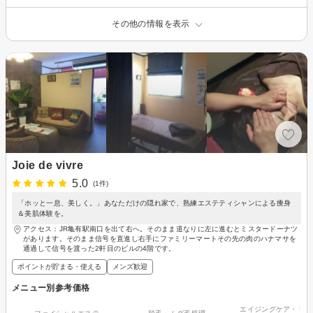
その他の情報を表示
Joie de vivre
5.0
(1件)
「ホッと一息、美しく。」あなただけの隠れ家で、熟練エステティシャンによる痩身
＆美肌体験を。
アクセス：JR亀有駅南口を出て右へ。そのまま道なりに左に進むとミスタードーナツ
があります。そのまま信号を直進し右手にファミリーマートその先の肉のハナマサを
通過して信号を渡った2軒目のビルの4階です。
ポイントが貯まる・使える
メンズ歓迎
メニュー別参考価格
エイジングケア・リフ