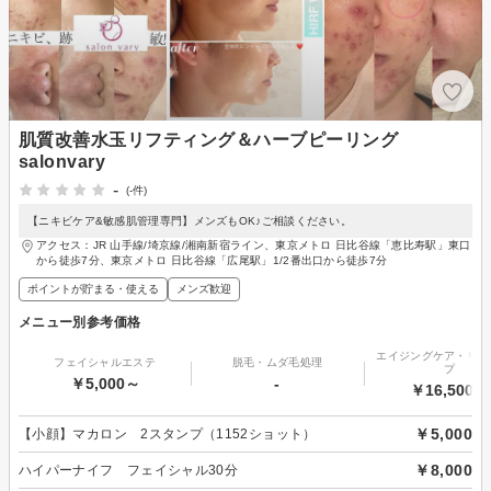
肌質改善水玉リフティング＆ハーブピーリング
salonvary
-
(-件)
【ニキビケア&敏感肌管理専門】メンズもOK♪ご相談ください。
アクセス：JR 山手線/埼京線/湘南新宿ライン、東京メトロ 日比谷線「恵比寿駅」東口
から徒歩7分、東京メトロ 日比谷線「広尾駅」1/2番出口から徒歩7分
ポイントが貯まる・使える
メンズ歓迎
メニュー別参考価格
エイジングケア・リフ
フェイシャルエステ
脱毛・ムダ毛処理
プ
￥5,000～
-
￥16,500～
￥5,000
【小顔】マカロン 2スタンプ（1152ショット）
￥8,000
ハイパーナイフ フェイシャル30分