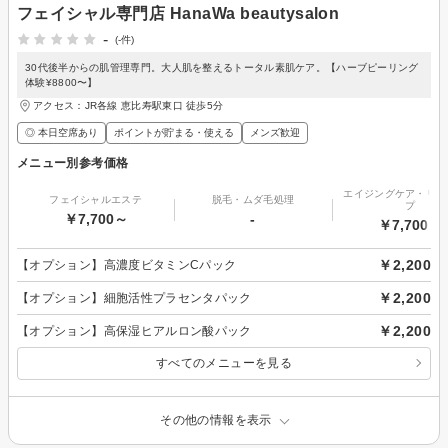
フェイシャル専門店 HanaWa beautysalon
-
(-件)
30代後半からの肌管理専門。大人肌を整えるトータル素肌ケア。【ハーブピーリング
体験¥8800〜】
アクセス：JR各線 恵比寿駅東口 徒歩5分
◎ 本日空席あり
ポイントが貯まる・使える
メンズ歓迎
メニュー別参考価格
エイジングケア・リフ
フェイシャルエステ
脱毛・ムダ毛処理
プ
￥7,700～
-
￥7,700～
￥2,200
【オプション】高濃度ビタミンCパック
￥2,200
【オプション】細胞活性プラセンタパック
￥2,200
【オプション】高保湿ヒアルロン酸パック
すべてのメニューを見る
その他の情報を表示