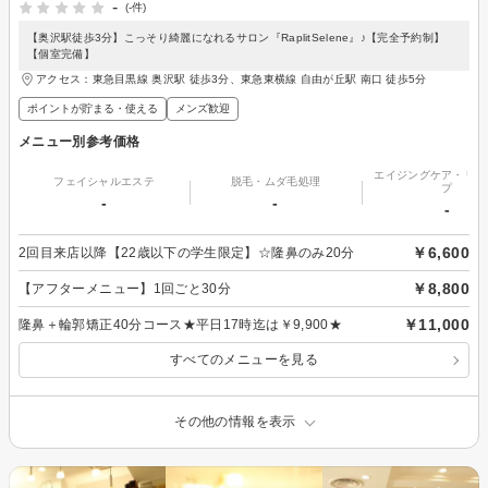
-
(-件)
【奥沢駅徒歩3分】こっそり綺麗になれるサロン『RaplitSelene』♪【完全予約制】
【個室完備】
アクセス：東急目黒線 奥沢駅 徒歩3分、東急東横線 自由が丘駅 南口 徒歩5分
ポイントが貯まる・使える
メンズ歓迎
メニュー別参考価格
エイジングケア・リフ
フェイシャルエステ
脱毛・ムダ毛処理
プ
-
-
-
￥6,600
2回目来店以降【22歳以下の学生限定】☆隆鼻のみ20分
￥8,800
【アフターメニュー】1回ごと30分
￥11,000
隆鼻＋輪郭矯正40分コース★平日17時迄は￥9,900★
すべてのメニューを見る
その他の情報を表示