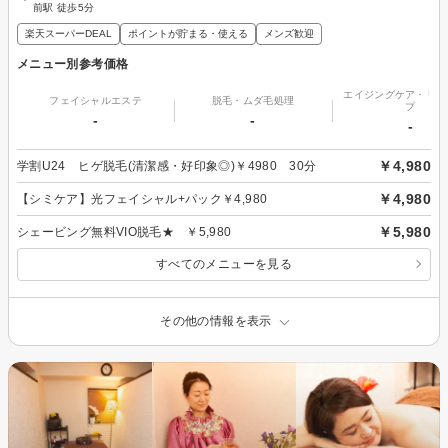
前駅 徒歩5分
楽天スーパーDEAL
ポイントが貯まる・使える
メンズ歓迎
メニュー別参考価格
エイジングケア・リフ
フェイシャルエステ
脱毛・ムダ毛処理
プ
-
-
-
￥4,980
学割U24 ヒゲ脱毛(清潔感・好印象◎)￥4980 30分
￥4,980
【シミケア】光フェイシャル+パック￥4,980
￥5,980
シェービング無料VIO脱毛★ ￥5,980
すべてのメニューを見る
その他の情報を表示