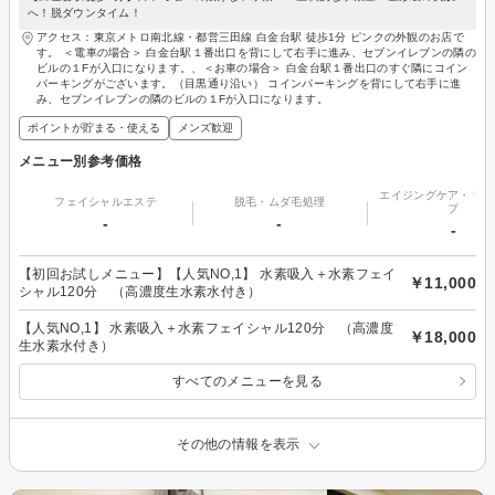
へ！脱ダウンタイム！
アクセス：東京メトロ南北線・都営三田線 白金台駅 徒歩1分 ピンクの外観のお店で
す。 ＜電車の場合＞ 白金台駅１番出口を背にして右手に進み、セブンイレブンの隣の
ビルの１Fが入口になります。、＜お車の場合＞ 白金台駅１番出口のすぐ隣にコイン
パーキングがございます。（目黒通り沿い） コインパーキングを背にして右手に進
み、セブンイレブンの隣のビルの１Fが入口になります。
ポイントが貯まる・使える
メンズ歓迎
メニュー別参考価格
エイジングケア・リフ
フェイシャルエステ
脱毛・ムダ毛処理
プ
-
-
-
【初回お試しメニュー】【人気NO,1】 水素吸入＋水素フェイ
￥11,000
シャル120分 （高濃度生水素水付き）
【人気NO,1】 水素吸入＋水素フェイシャル120分 （高濃度
￥18,000
生水素水付き）
すべてのメニューを見る
その他の情報を表示