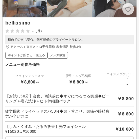
bellissimo
-
(-件)
初めての方も安心、個室完備のプライベートサロン。
アクセス：東京メトロ千代田線 表参道駅 徒歩2分
ポイントが貯まる・使える
メンズ歓迎
メニュー別参考価格
エイジングケア・リフ
フェイシャルエステ
脱毛・ムダ毛処理
プ
￥8,800～
￥8,800～
-
【お試し50分】会食、商談前に◆すぐにつるつる実感◆ピー
￥8,800
リング＋毛穴洗浄＋ヒト幹細胞パック
疲労回復ドライヘッドスパ50分◆頭・首こり、頭痛や眼精疲
￥8,800
労が辛い方に
【しみ・くすみ・たるみ改善】光フェイシャル
￥10,000
¥15020→¥10000