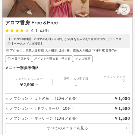
アロマ香房 Free＆Free
4.1
(18件)
【アロマ80種類】アロマの心地いい香りが全身を包み込む♪個室空間でリラックス
◎【ベースオイル8種類】
アクセス：東急大井町線 大井町駅 徒歩4分、東急大井町線 下神明駅 徒歩7分
◎ 本日空席あり
ポイントが貯まる・使える
メンズ歓迎
メニュー別参考価格
エイジングケア・リフ
フェイシャルエステ
脱毛・ムダ毛処理
プ
￥2,900～
-
-
￥1,000
＜ オプション ＞ よもぎ蒸し（10分／延長）
￥1,500
＜ オプション ヘッドマッサージ（10分）
￥1,500
＜ オプション ＞ マッサージ（10分／延長）
すべてのメニューを見る