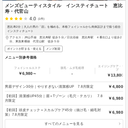
メンズビューティスタイル インスティチュート 恵比
寿・代官山
4.0
(1件)
恵比寿2分｜大人の男の「顔」を極める。本格フェイシャルから肉体設計まで揃う総合
インスティチュート
アクセス：JR山手線 恵比寿駅 徒歩５分／日比谷線 恵比寿駅 ４番出口より徒歩2
分、東急東横線 代官山駅 徒歩５分
ポイントが貯まる・使える
メンズ歓迎
メニュー別参考価格
エイジングケア・リフ
フェイシャルエステ
脱毛・ムダ毛処理
プ
￥6,980～
-
￥13,800～
￥4,800
男眉デザイン30分｜やりすぎない清潔感UP 7.8月限定
【初回】清潔感UP45分｜眉＋Tゾーン（毛穴・テカリ） 7.8
￥6,980
月限定
【初回】頭皮チェック＋スカルプケア45分（抜け毛・細毛対
￥6,980
策）7.8月限定
すべてのメニューを見る