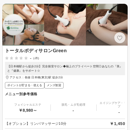
トータルボディサロンGreen
-
(-件)
【日本橋駅から徒歩2分】完全個室サロン◆極上のプライベート空間◎あなたの『美』
と『健康』をサポート☆
アクセス：各線 日本橋(東京)駅 徒歩2分
ポイントが貯まる・使える
メンズ歓迎
メニュー別参考価格
エイジングケア・リフ
フェイシャルエステ
脱毛・ムダ毛処理
プ
￥8,980～
-
-
￥1,450
【オプション】リンパマッサージ10分