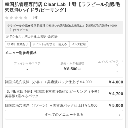
韓国肌管理専門店 Clear Lab 上野【ララピール公認/毛
穴洗浄/ハイドラ/ピーリング】
-
(-件)
ララピール公認★韓国肌管理で桁違いの透明感&水光肌に♪【韓国式毛穴洗浄¥4000
～】[ララピール]
アクセス：JR山手線 上野駅 徒歩2分
◎ 本日空席あり
ポイントが貯まる・使える
メンズ歓迎
メニュー別参考価格
エイジングケア・リフ
フェイシャルエステ
脱毛・ムダ毛処理
プ
-
￥8,500～
-
￥4,000
韓国式毛穴洗浄（小鼻）＋美容液パック仕上げ￥4,000
【LINE次回予約】韓国式毛穴洗浄&amp;ピーリング（小鼻）
￥4,700
美容液+選べるパック
￥5,000
韓国式毛穴洗浄（Tゾーン）＋美容液パック仕上げ￥5,000
すべてのメニューを見る