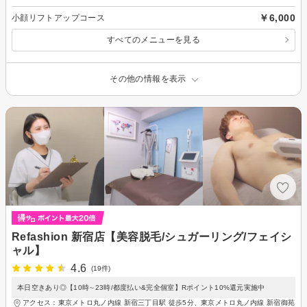
￥6,000
小顔リフトアップコース
すべてのメニューを見る
その他の情報を表示
Refashion 新宿店【美容脱毛/シュガーリング/フェイシ
ャル】
4.6
(19件)
本日空きあり◎【10時∼23時/都度払い&完全個室】Rポイント10%還元実施中
アクセス：東京メトロ丸ノ内線 新宿三丁目駅 徒歩5分、東京メトロ丸ノ内線 新宿御苑