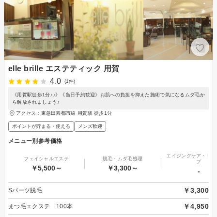
elle brille エステティック 用賀
4.0
(1件)
《用賀駅徒歩1分♪♪》《当日予約歓迎》お肌への負担を抑えた施術で気になるムダ毛か
ら解放されましょう♪
アクセス：東急田園都市線 用賀駅 徒歩1分
ポイントが貯まる・使える
メンズ歓迎
メニュー別参考価格
エイジングケア・リフ
フェイシャルエステ
脱毛・ムダ毛処理
プ
￥5,500～
￥3,300～
-
￥3,300
Sパーツ脱毛
￥4,950
まつ毛エクステ 100本