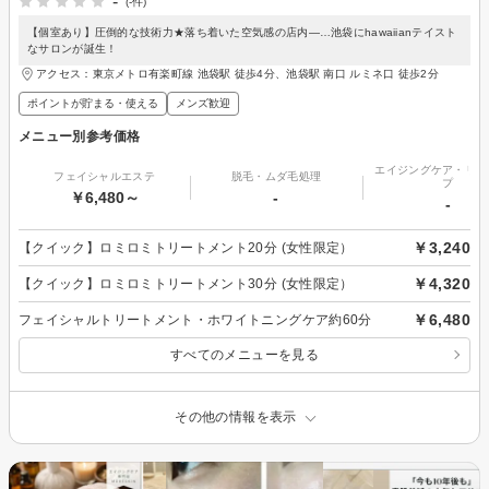
-
(-件)
【個室あり】圧倒的な技術力★落ち着いた空気感の店内―…池袋にhawaiianテイスト
なサロンが誕生！
アクセス：東京メトロ有楽町線 池袋駅 徒歩4分、池袋駅 南口 ルミネ口 徒歩2分
ポイントが貯まる・使える
メンズ歓迎
メニュー別参考価格
エイジングケア・リフ
フェイシャルエステ
脱毛・ムダ毛処理
プ
￥6,480～
-
-
￥3,240
【クイック】ロミロミトリートメント20分 (女性限定）
￥4,320
【クイック】ロミロミトリートメント30分 (女性限定）
￥6,480
フェイシャルトリートメント・ホワイトニングケア約60分
すべてのメニューを見る
その他の情報を表示