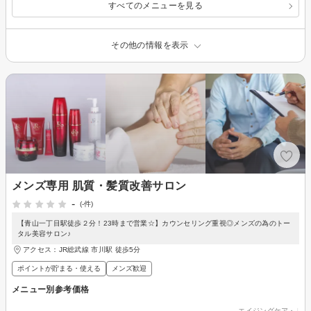
すべてのメニューを見る
その他の情報を表示
メンズ専用 肌質・髪質改善サロン
-
(-件)
【青山一丁目駅徒歩２分！23時まで営業☆】カウンセリング重視◎メンズの為のトー
タル美容サロン♪
アクセス：JR総武線 市川駅 徒歩5分
ポイントが貯まる・使える
メンズ歓迎
メニュー別参考価格
エイジングケア・リフ