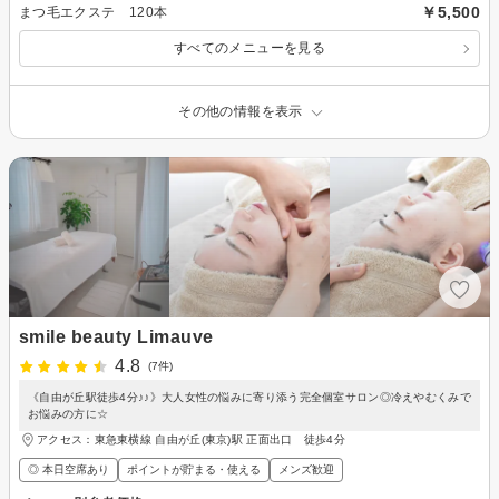
￥5,500
まつ毛エクステ 120本
すべてのメニューを見る
その他の情報を表示
smile beauty Limauve
4.8
(7件)
《自由が丘駅徒歩4分♪♪》大人女性の悩みに寄り添う完全個室サロン◎冷えやむくみで
お悩みの方に☆
アクセス：東急東横線 自由が丘(東京)駅 正面出口 徒歩4分
◎ 本日空席あり
ポイントが貯まる・使える
メンズ歓迎