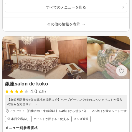
すべてのメニューを見る
その他の情報を表示
銀座salon de koko
4.0
(1件)
【東銀座駅徒歩7分☆築地市場駅２分】ハーブピーリング/美のスペシャリストが貴方
の悩みを完全サポート
アクセス：【日比谷線・東銀座駅】Ａ4出口から徒歩7分 、A3出口が最短ルートです
◎ 本日空席あり
ポイントが貯まる・使える
メンズ歓迎
メニュー別参考価格