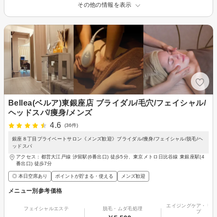
その他の情報を表示
Bellea(ベルア)東銀座店 ブライダル/毛穴/フェイシャル/
ヘッドスパ/痩身/メンズ
4.6
(36件)
銀座８丁目プライベートサロン《メンズ歓迎》ブライダル/痩身/フェイシャル/脱毛/ヘ
ッドスパ
アクセス：都営大江戸線 汐留駅(6番出口) 徒歩5分、東京メトロ日比谷線 東銀座駅(4
番出口) 徒歩7分
◎ 本日空席あり
ポイントが貯まる・使える
メンズ歓迎
メニュー別参考価格
エイジングケア・リフ
フェイシャルエステ
脱毛・ムダ毛処理
プ