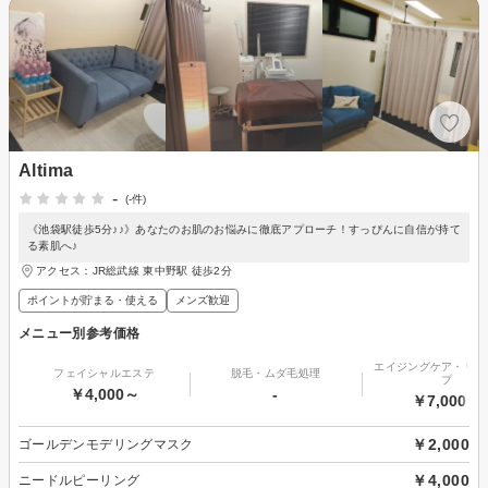
Altima
-
(-件)
《池袋駅徒歩5分♪♪》あなたのお肌のお悩みに徹底アプローチ！すっぴんに自信が持て
る素肌へ♪
アクセス：JR総武線 東中野駅 徒歩2分
ポイントが貯まる・使える
メンズ歓迎
メニュー別参考価格
エイジングケア・リフ
フェイシャルエステ
脱毛・ムダ毛処理
プ
￥4,000～
-
￥7,000～
￥2,000
ゴールデンモデリングマスク
￥4,000
ニードルピーリング