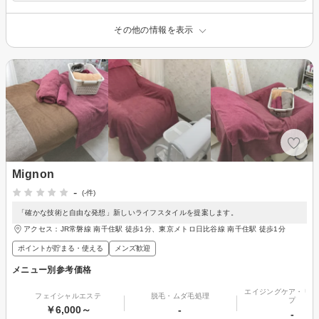
その他の情報を表示
Mignon
-
(-件)
「確かな技術と自由な発想」新しいライフスタイルを提案します。
アクセス：JR常磐線 南千住駅 徒歩1分、東京メトロ日比谷線 南千住駅 徒歩1分
ポイントが貯まる・使える
メンズ歓迎
メニュー別参考価格
エイジングケア・リフ
フェイシャルエステ
脱毛・ムダ毛処理
プ
￥6,000～
-
-