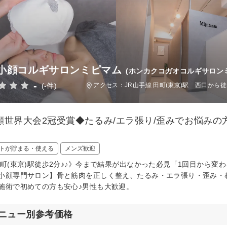
小顔コルギサロンミピマム
(ホンカクコガオコルギサロン
-
(-件)
アクセス：JR山手線 田町(東京)駅 西口から徒
顔世界大会2冠受賞◆たるみ/エラ張り/歪みでお悩み
トが貯まる・使える
メンズ歓迎
田町(東京)駅徒歩2分♪♪》今まで結果が出なかった必見「1回目から
小顔専門サロン】骨と筋肉を正しく整え、たるみ・エラ張り・歪み・
施術で初めての方も安心♪男性も大歓迎。
ニュー別参考価格