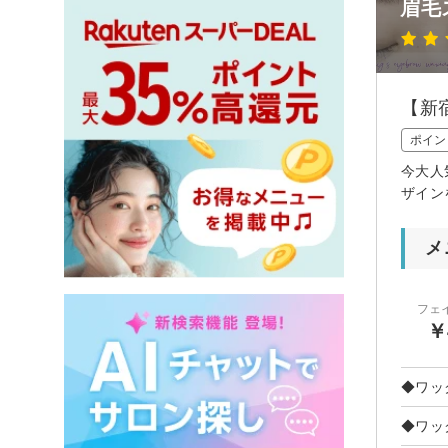
眉毛
【新
ポイン
今大人
ザイン
メ
フェ
￥
◆ワッ
◆ワッ