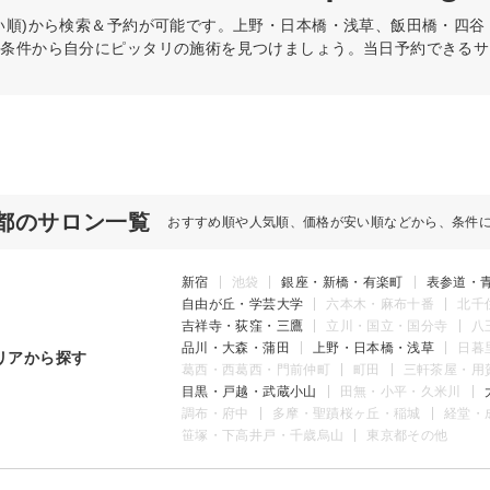
い順)から検索＆予約が可能です。上野・日本橋・浅草、飯田橋・四
の条件から自分にピッタリの施術を見つけましょう。当日予約できるサ
都のサロン一覧
おすすめ順や人気順、価格が安い順などから、条件
新宿
池袋
銀座・新橋・有楽町
表参道・
自由が丘・学芸大学
六本木・麻布十番
北千
吉祥寺・荻窪・三鷹
立川・国立・国分寺
八
品川・大森・蒲田
上野・日本橋・浅草
日暮
リアから探す
葛西・西葛西・門前仲町
町田
三軒茶屋・用
目黒・戸越・武蔵小山
田無・小平・久米川
調布・府中
多摩・聖蹟桜ヶ丘・稲城
経堂・
笹塚・下高井戸・千歳烏山
東京都その他