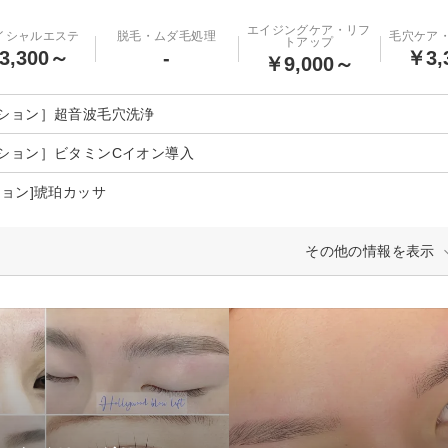
エイジングケア・リフ
イシャルエステ
脱毛・ムダ毛処理
毛穴ケア
トアップ
3,300～
-
￥3,
￥9,000～
ション］超音波毛穴洗浄
ション］ビタミンCイオン導入
ション]琥珀カッサ
その他の情報を表示