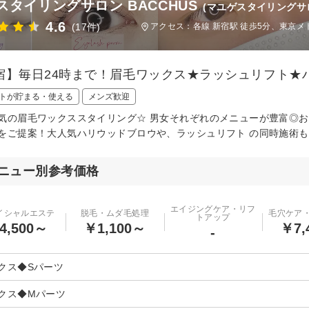
スタイリングサロン BACCHUS
(マユゲスタイリングサ
4.6
(17件)
アクセス：各線 新宿駅 徒歩5分、東京メト
宿】毎日24時まで！眉毛ワックス★ラッシュリフト★ハ
トが貯まる・使える
メンズ歓迎
気の眉毛ワックススタイリング☆ 男女それぞれのメニューが豊富◎
をご提案！大人気ハリウッドブロウや、ラッシュリフト の同時施術も
ニュー別参考価格
エイジングケア・リフ
イシャルエステ
脱毛・ムダ毛処理
毛穴ケア
トアップ
4,500～
￥1,100～
￥7,
-
クス◆Sパーツ
クス◆Mパーツ