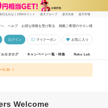
銀行]もれなく1000ポイント
楽天グループ
楽天生命
楽天市場
方へ
ヘルプ
お得な情報を受け取る
掲載ご希望のサロン様
ログイン
マイクーポン
お気に入り
イルカタログ
キャンペーン一覧・特集
Raku Lab
5:30
s Welcome