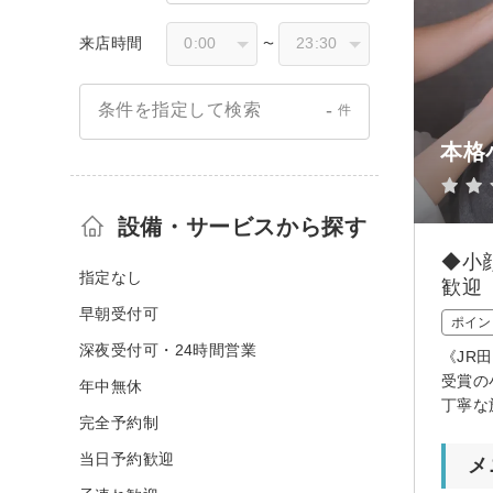
来店時間
〜
-
条件を指定して検索
件
本格
設備・サービスから探す
◆小
指定なし
歓迎
早朝受付可
ポイン
深夜受付可・24時間営業
《JR
受賞の
年中無休
丁寧な
完全予約制
当日予約歓迎
メ