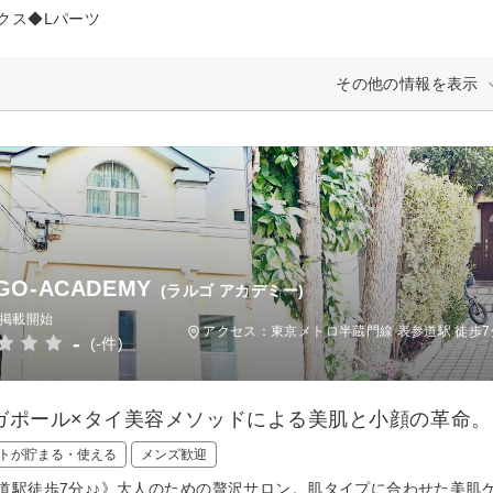
クス◆Lパーツ
その他の情報を表示
GO-ACADEMY
(ラルゴ アカデミー)
日掲載開始
アクセス：東京メトロ半蔵門線 表参道駅 徒歩7
-
(-件)
ガポール×タイ美容メソッドによる美肌と小顔の革命。
トが貯まる・使える
メンズ歓迎
道駅徒歩7分♪♪》大人のための贅沢サロン。肌タイプに合わせた美肌