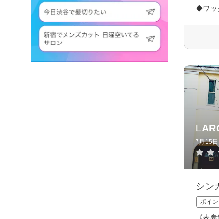
◆ワッ
LAR
7月15
シン
ポイン
《表参