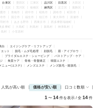
台東区
墨田区
江東区
品川区
目黒区
大田区
北区
荒川区
板橋区
練馬区
足立区
葛飾区
鷹市
青梅市
府中市
昭島市
調布市
町田市
寺市
国立市
福生市
狛江市
東大和市
清瀬市
羽村市
あきる野市
西東京市
西多摩郡瑞穂町
奥多摩町
大島町
利島村
新島村
神津島村
ヶ島村
小笠原村
美白
エイジングケア・リフトアップ
イエット
脱毛・ムダ毛処理
顔脱毛
眉・アイブロウ
ブライダルエステ・シェービング
バストアップ・ケア
ジ
角質ケア
骨格・骨盤矯正
韓国エステ
メニュー(エステ)
メンズエステ
メンズ脱毛・髭脱毛
人気が高い順
価格が安い順
口コミ数順
1
14
14
〜
件を表示 / 全
件