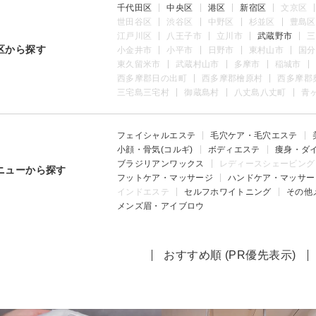
千代田区
中央区
港区
新宿区
文京区
世田谷区
渋谷区
中野区
杉並区
豊島区
江戸川区
八王子市
立川市
武蔵野市
三
区から探す
小金井市
小平市
日野市
東村山市
国分
東久留米市
武蔵村山市
多摩市
稲城市
西多摩郡日の出町
西多摩郡檜原村
西多摩郡
三宅島三宅村
御蔵島村
八丈島八丈町
青
フェイシャルエステ
毛穴ケア・毛穴エステ
小顔・骨気(コルギ)
ボディエステ
痩身・ダ
ブラジリアンワックス
レディースシェービング
ニューから探す
フットケア・マッサージ
ハンドケア・マッサー
インドエステ
セルフホワイトニング
その他
メンズ眉・アイブロウ
おすすめ順 (PR優先表示)