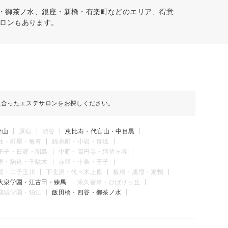
谷・御茶ノ水、銀座・新橋・有楽町などのエリア、得意
ロンもあります。
に合ったエステサロンをお探しください。
青山
原宿
渋谷
恵比寿・代官山・中目黒
住・町屋・亀有
錦糸町・小岩・青砥
王子・日野・昭島
中野・高円寺・阿佐ヶ谷
里・駒込・千駄木
赤羽・十条・王子
賀・二子玉川
下北沢・代々木上原
板橋・成増・巣鴨
大泉学園・江古田・練馬
東久留米・ひばりヶ丘
成城学園・狛江
飯田橋・四谷・御茶ノ水